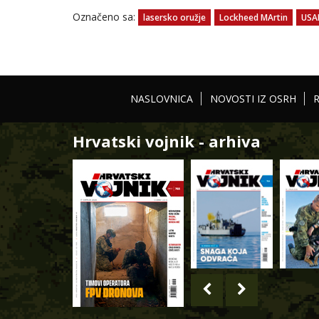
Označeno sa:
lasersko oružje
Lockheed MArtin
USA
NASLOVNICA
NOVOSTI IZ OSRH
Hrvatski vojnik - arhiva