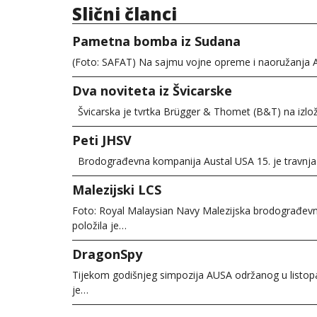
Slični članci
Pametna bomba iz Sudana
(Foto: SAFAT) Na sajmu vojne opreme i naoružanja
Dva noviteta iz Švicarske
Švicarska je tvrtka Brügger & Thomet (B&T) na izlož
Peti JHSV
Brodograđevna kompanija Austal USA 15. je travnja a
Malezijski LCS
Foto: Royal Malaysian Navy Malezijska brodograđev
položila je…
DragonSpy
Tijekom godišnjeg simpozija AUSA održanog u listop
je…