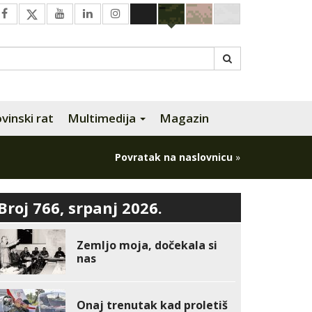
inski rat
Multimedija
Magazin
Povratak na naslovnicu
»
Broj 766, srpanj 2026.
Zemljo moja, dočekala si
nas
Onaj trenutak kad proletiš