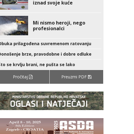
iznad svoje kuće
Mi nismo heroji, nego
profesionalci
Obuka prilagođena suvremenom ratovanju
Donošenje brze, pravodobne i dobre odluke
Što se krvlju brani, ne pušta se lako
Pročitaj
Preuzmi PDF