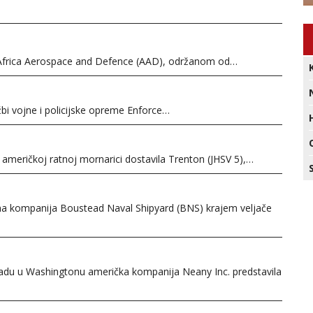
 Africa Aerospace and Defence (AAD), održanom od…
bi vojne i policijske opreme Enforce…
meričkoj ratnoj mornarici dostavila Trenton (JHSV 5),…
na kompanija Boustead Naval Shipyard (BNS) krajem veljače
adu u Washingtonu američka kompanija Neany Inc. predstavila