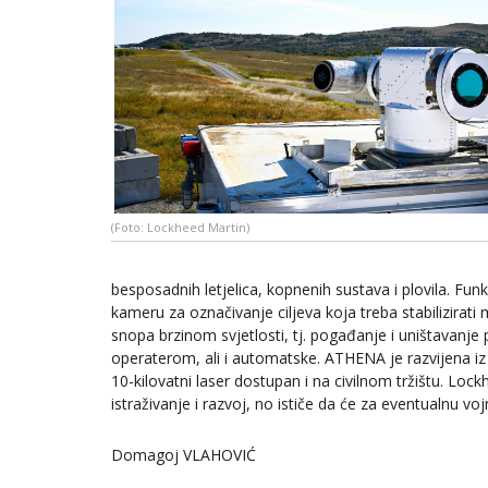
(Foto: Lockheed Martin)
besposadnih letjelica, kopnenih sustava i plovila. Funk
kameru za označivanje ciljeva koja treba stabilizirati m
snopa brzinom svjetlosti, tj. pogađanje i uništavanje
operaterom, ali i automatske. ATHENA je razvijena iz
10-kilovatni laser dostupan i na civilnom tržištu. Loc
istraživanje i razvoj, no ističe da će za eventualnu voj
Domagoj VLAHOVIĆ