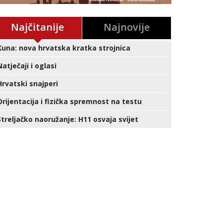
Najčitanije
Najnovije
Kuna: nova hrvatska kratka strojnica
Natječaji i oglasi
Hrvatski snajperi
Orijentacija i fizička spremnost na testu
Streljačko naoružanje: H11 osvaja svijet