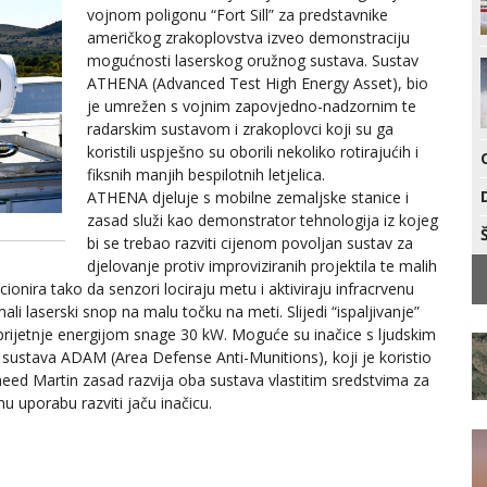
vojnom poligonu “Fort Sill” za predstavnike
američkog zrakoplovstva izveo demonstraciju
mogućnosti laserskog oružnog sustava. Sustav
ATHENA (Advanced Test High Energy Asset), bio
je umrežen s vojnim zapovjedno-nadzornim te
radarskim sustavom i zrakoplovci koji su ga
koristili uspješno su oborili nekoliko rotirajućih i
fiksnih manjih bespilotnih letjelica.
ATHENA djeluje s mobilne zemaljske stanice i
zasad služi kao demonstrator tehnologija iz kojeg
bi se trebao razviti cijenom povoljan sustav za
djelovanje protiv improviziranih projektila te malih
cionira tako da senzori lociraju metu i aktiviraju infracrvenu
ali laserski snop na malu točku na meti. Slijedi “ispaljivanje”
 prijetnje energijom snage 30 kW. Moguće su inačice s ljudskim
 sustava ADAM (Area Defense Anti-Munitions), koji je koristio
kheed Martin zasad razvija oba sustava vlastitim sredstvima za
nu uporabu razviti jaču inačicu.