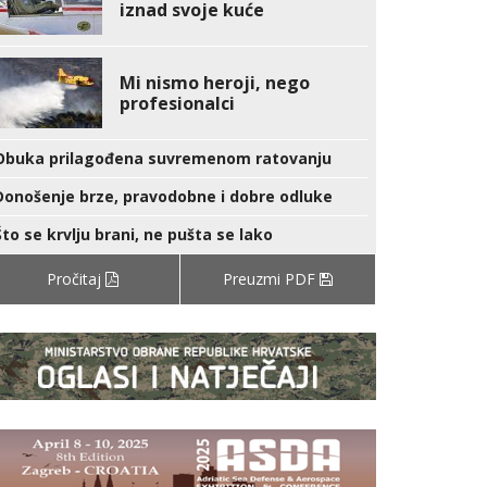
iznad svoje kuće
Mi nismo heroji, nego
profesionalci
Obuka prilagođena suvremenom ratovanju
Donošenje brze, pravodobne i dobre odluke
Što se krvlju brani, ne pušta se lako
Pročitaj
Preuzmi PDF