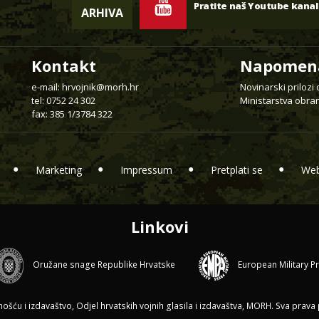
Pratite naš Youtube kanal
ARHIVA
Kontakt
Napomen
e-mail:
hrvojnik@morh.hr
Novinarski prilozi
tel: 0752 24 302
Ministarstva obran
fax: 385 1/3784 322
Marketing
Impressum
Pretplati se
Web
Linkovi
Oružane snage Republike Hrvatske
European Military P
ću i izdavaštvo, Odjel hrvatskih vojnih glasila i izdavaštva, MORH. Sva prava p