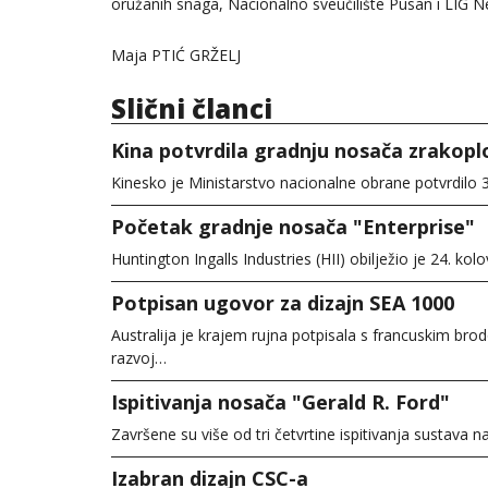
oružanih snaga, Nacionalno sveučilište Pusan i LIG Ne
Maja PTIĆ GRŽELJ
Slični članci
Kina potvrdila gradnju nosača zrakopl
Kinesko je Ministarstvo nacionalne obrane potvrdilo 
Početak gradnje nosača "Enterprise"
Huntington Ingalls Industries (HII) obilježio je 24. 
Potpisan ugovor za dizajn SEA 1000
Australija je krajem rujna potpisala s francuskim b
razvoj…
Ispitivanja nosača "Gerald R. Ford"
Završene su više od tri četvrtine ispitivanja susta
Izabran dizajn CSC-a