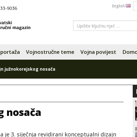
English
portaža
Vojnostručne teme
Vojna povijest
Domov
jn južnokorejskog nosača
g nosača
 je 3. siječnja revidirani konceptualni dizajn