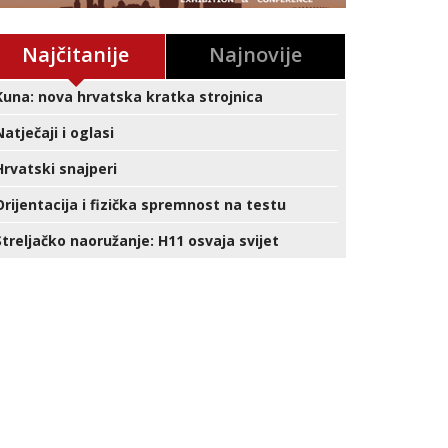
Najčitanije
Najnovije
Kuna: nova hrvatska kratka strojnica
Natječaji i oglasi
Hrvatski snajperi
Orijentacija i fizička spremnost na testu
Streljačko naoružanje: H11 osvaja svijet