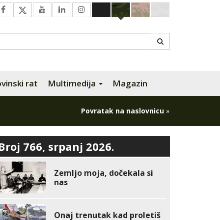
inski rat
Multimedija
Magazin
Povratak na naslovnicu
»
Broj 766, srpanj 2026.
Zemljo moja, dočekala si
nas
Onaj trenutak kad proletiš