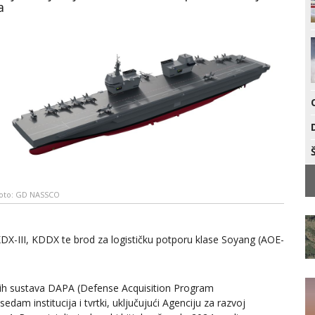
a
oto: GD NASSCO
 KDX-III, KDDX te brod za logističku potporu klase Soyang (AOE-
ih sustava DAPA (Defense Acquisition Program
 sedam institucija i tvrtki, uključujući Agenciju za razvoj