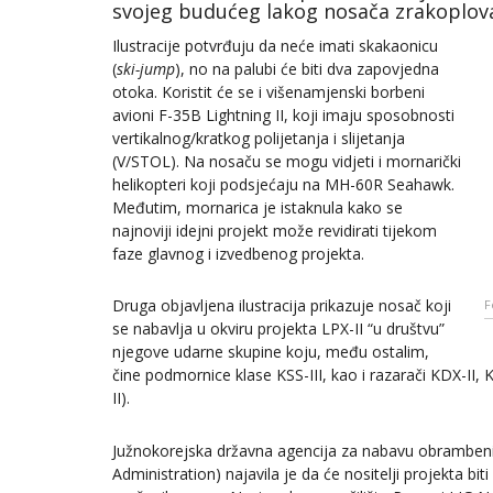
svojeg budućeg lakog nosača zrakoplov
Ilustracije potvrđuju da neće imati skakaonicu
(
ski-jump
), no na palubi će biti dva zapovjedna
otoka. Koristit će se i višenamjenski borbeni
avioni F-35B Lightning II, koji imaju sposobnosti
vertikalnog/kratkog polijetanja i slijetanja
(V/STOL). Na nosaču se mogu vidjeti i mornarički
helikopteri koji podsjećaju na MH-60R Seahawk.
Međutim, mornarica je istaknula kako se
najnoviji idejni projekt može revidirati tijekom
faze glavnog i izvedbenog projekta.
Druga objavljena ilustracija prikazuje nosač koji
F
se nabavlja u okviru projekta LPX-II “u društvu”
njegove udarne skupine koju, među ostalim,
čine podmornice klase KSS-III, kao i razarači KDX-II,
II).
Južnokorejska državna agencija za nabavu obramben
Administration) najavila je da će nositelji projekta biti