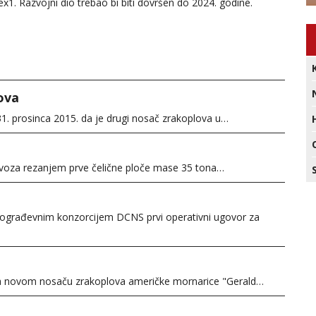
x1. Razvojni dio trebao bi biti dovršen do 2024. godine.
ova
31. prosinca 2015. da je drugi nosač zrakoplova u…
kolovoza rezanjem prve čelične ploče mase 35 tona…
rodograđevnim konzorcijem DCNS prvi operativni ugovor za
va na novom nosaču zrakoplova američke mornarice "Gerald…