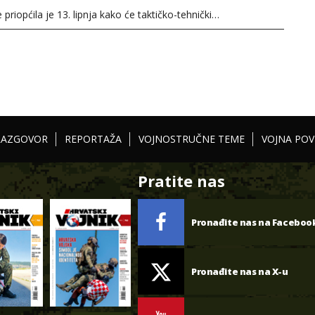
priopćila je 13. lipnja kako će taktičko-tehnički…
RAZGOVOR
REPORTAŽA
VOJNOSTRUČNE TEME
VOJNA POV
Pratite nas
Pronađite nas na Faceboo
Pronađite nas na X-u