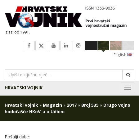
izlazi od 1991.
English
HRVATSKI VOJNIK
Navig
Hrvatski vojnik
»
Magazin
»
2017
»
Broj 535
»
Drugo vojno
hodočašće HKoV-a u Udbini
Pošalji dalje: