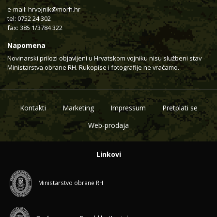
e-mail:
hrvojnik@morh.hr
tel: 0752 24 302
fax: 385 1/3784 322
Napomena
Novinarski prilozi objavljeni u Hrvatskom vojniku nisu službeni stav
Ministarstva obrane RH. Rukopise i fotografije ne vraćamo.
Kontakti
Marketing
Impressum
Pretplati se
Web-prodaja
Linkovi
Ministarstvo obrane RH