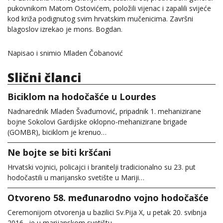
pukovnikom Matom Ostovićem, položili vijenac i zapalili svijeće
kod križa podignutog svim hrvatskim mučenicima. Završni
blagoslov izrekao je mons. Bogdan.
Napisao i snimio Mladen Čobanović
Slični članci
Biciklom na hodočašće u Lourdes
Nadnarednik Mladen Švađumović, pripadnik 1. mehanizirane
bojne Sokolovi Gardijske oklopno-mehanizirane brigade
(GOMBR), biciklom je krenuo…
Ne bojte se biti kršćani
Hrvatski vojnici, policajci i branitelji tradicionalno su 23. put
hodočastili u marijansko svetište u Mariji…
Otvoreno 58. međunarodno vojno hodočašće
Ceremonijom otvorenja u bazilici Sv.Pija X, u petak 20. svibnja
2016. je u marijanskom svetištu…