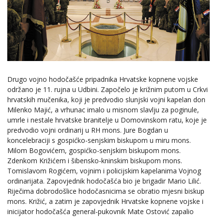
Drugo vojno hodočašće pripadnika Hrvatske kopnene vojske
održano je 11. rujna u Udbini. Započelo je križnim putom u Crkvi
hrvatskih mučenika, koji je predvodio slunjski vojni kapelan don
Milenko Majić, a vrhunac imalo u misnom slavlju za poginule,
umrle i nestale hrvatske branitelje u Domovinskom ratu, koje je
predvodio vojni ordinarij u RH mons. Jure Bogdan u
koncelebraciji s gospićko-senjskim biskupom u miru mons.
Milom Bogovićem, gospićko-senjskim biskupom mons.
Zdenkom Križićem i šibensko-kninskim biskupom mons.
Tomislavom Rogićem, vojnim i policijskim kapelanima Vojnog
ordinarijata. Zapovjednik hodočašća bio je brigadir Mario Lilić.
Riječima dobrodošlice hodočasnicima se obratio mjesni biskup
mons. Križić, a zatim je zapovjednik Hrvatske kopnene vojske i
inicijator hodočašća general-pukovnik Mate Ostović zapalio