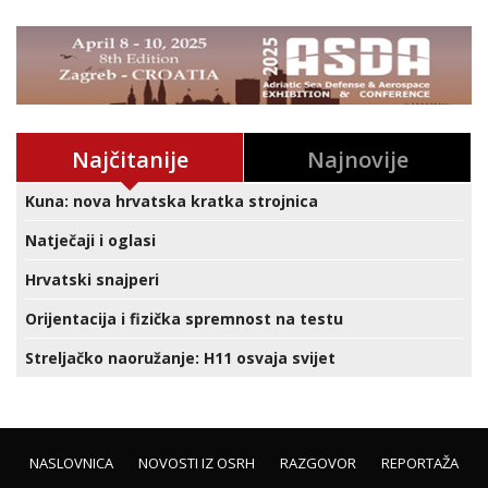
Najčitanije
Najnovije
Kuna: nova hrvatska kratka strojnica
Natječaji i oglasi
Hrvatski snajperi
Orijentacija i fizička spremnost na testu
Streljačko naoružanje: H11 osvaja svijet
NASLOVNICA
NOVOSTI IZ OSRH
RAZGOVOR
REPORTAŽA