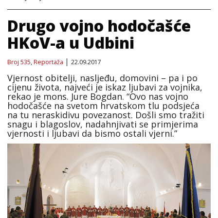
Drugo vojno hodočašće
HKoV-a u Udbini
Broj 535
,
Reportaža
22.09.2017
Vjernost obitelji, nasljeđu, domovini – pa i po
cijenu života, najveći je iskaz ljubavi za vojnika,
rekao je mons. Jure Bogdan. “Ovo nas vojno
hodočašće na svetom hrvatskom tlu podsjeća
na tu neraskidivu povezanost. Došli smo tražiti
snagu i blagoslov, nadahnjivati se primjerima
vjernosti i ljubavi da bismo ostali vjerni.”