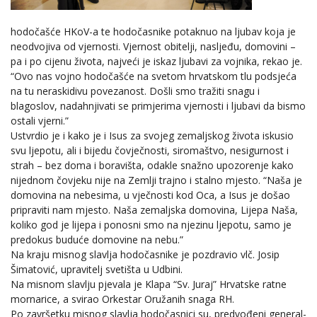
hodočašće HKoV-a te hodočasnike potaknuo na ljubav koja je
neodvojiva od vjernosti. Vjernost obitelji, nasljeđu, domovini –
pa i po cijenu života, najveći je iskaz ljubavi za vojnika, rekao je.
“Ovo nas vojno hodočašće na svetom hrvatskom tlu podsjeća
na tu neraskidivu povezanost. Došli smo tražiti snagu i
blagoslov, nadahnjivati se primjerima vjernosti i ljubavi da bismo
ostali vjerni.”
Ustvrdio je i kako je i Isus za svojeg zemaljskog života iskusio
svu ljepotu, ali i bijedu čovječnosti, siromaštvo, nesigurnost i
strah – bez doma i boravišta, odakle snažno upozorenje kako
nijednom čovjeku nije na Zemlji trajno i stalno mjesto. “Naša je
domovina na nebesima, u vječnosti kod Oca, a Isus je došao
pripraviti nam mjesto. Naša zemaljska domovina, Lijepa Naša,
koliko god je lijepa i ponosni smo na njezinu ljepotu, samo je
predokus buduće domovine na nebu.”
Na kraju misnog slavlja hodočasnike je pozdravio vlč. Josip
Šimatović, upravitelj svetišta u Udbini.
Na misnom slavlju pjevala je Klapa “Sv. Juraj” Hrvatske ratne
mornarice, a svirao Orkestar Oružanih snaga RH.
Po završetku misnog slavlja hodočasnici su, predvođeni general-