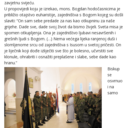
zavjetnu svijeću.
U propovijedi koju je izrekao, mons. Bogdan hodočasnicima je
približio otajstvo euharistije, zajedništva s Bogom kojeg su došli
slaviti: “On sam sebe predade za nas kao otkupninu za naše
grijehe. Dade sve, dade svoj život da bismo živjeli. Sveta misa je
spomen otkupljenja. Ona je zajedništvo ljubavi nesavršenih i
grešnih ljudi s Bogom. (…) Nema većega lijeka ranjenoj duši i
slomljenome srcu od zajedništva s Isusom u svetoj pričesti. On
je liječnik koji dođe izliječiti sve što je bolesno, učvrstiti sve
klonule, ohrabriti i osnažiti preplašene i slabe, sebe dade kao
hranu.”
Biskup
se
osvrnuo
i na
samo