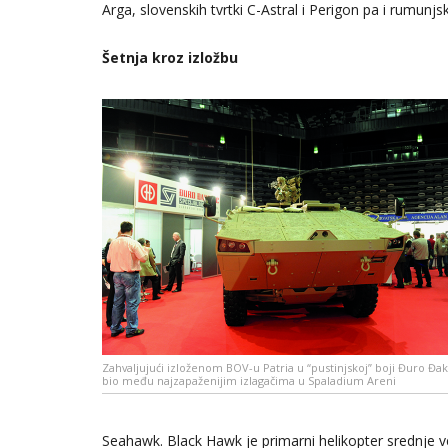
Arga, slovenskih tvrtki C-Astral i Perigon pa i rumunjs
Šetnja kroz izložbu
Zahvaljujući izloženom BOV-u Patria u “pustinjskoj” boji Đuro Đak
bio među najzapaženijim izlagačima u Spaladium Areni
Seahawk. Black Hawk je primarni helikopter srednje ve