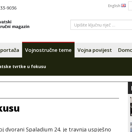
English
portaža
Vojnostručne teme
Vojna povijest
Domov
atske tvrtke u fokusu
kusu
oj dvorani Spaladium 24. je travnja uspješno