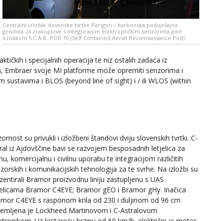
Centralni izložak slovenske tvrtke Perigon – karbonska podvješajna
gondola za zrakoplove s integriranim elektroptičkim senzorima pod
oznakom S.C.A.R.-POD 10 (Self Contained Aerial Reconnaissance Pod)
tičkih i specijalnih operacija te niz ostalih zadaća iz
a, Embraer svoje MI platforme može opremiti senzorima i
sustavima i BLOS (beyond line of sight) i / ili WLOS (within
ornost su privukli i izložbeni štandovi dviju slovenskih tvrtki. C-
ral iz Ajdovščine bavi se razvojem besposadnih letjelica za
nu, komercijalnu i civilnu uporabu te integracijom različitih
zorskih i komunikacijskih tehnologija za te svrhe. Na izložbi su
zentirali Bramor proizvodnu liniju zastupljenu s UAS
jelicama Bramor C4EYE; Bramor gEO i Bramor gHy. Inačica
mor C4EYE s rasponom krila od 230 i duljinom od 96 cm
emljena je Lockheed Martinovom i C-Astralovom
ktronikom. Uz krstareću brzinu od 60 km/h, električni je motor