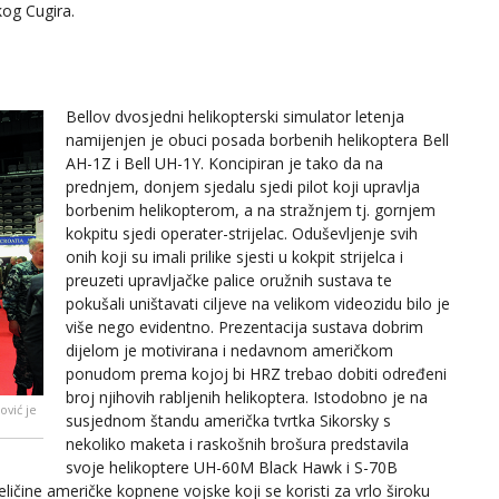
kog Cugira.
Bellov dvosjedni helikopterski simulator letenja
namijenjen je obuci posada borbenih helikoptera Bell
AH-1Z i Bell UH-1Y. Koncipiran je tako da na
prednjem, donjem sjedalu sjedi pilot koji upravlja
borbenim helikopterom, a na stražnjem tj. gornjem
kokpitu sjedi operater-strijelac. Oduševljenje svih
onih koji su imali prilike sjesti u kokpit strijelca i
preuzeti upravljačke palice oružnih sustava te
pokušali uništavati ciljeve na velikom videozidu bilo je
više nego evidentno. Prezentacija sustava dobrim
dijelom je motivirana i nedavnom američkom
ponudom prema kojoj bi HRZ trebao dobiti određeni
broj njihovih rabljenih helikoptera. Istodobno je na
ović je
susjednom štandu američka tvrtka Sikorsky s
nekoliko maketa i raskošnih brošura predstavila
svoje helikoptere UH-60M Black Hawk i S-70B
ličine američke kopnene vojske koji se koristi za vrlo široku