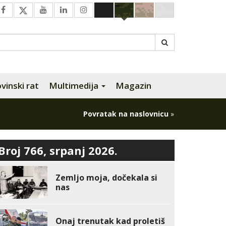
inski rat
Multimedija
Magazin
Povratak na naslovnicu
»
Broj 766, srpanj 2026.
Zemljo moja, dočekala si
nas
Onaj trenutak kad proletiš