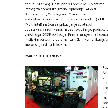
poput EMB 145). Dostupne su opcije MP (Maritime
Patrol) za pomorske zračne ophodnje, AEW & C
(Airborne Early Warning and Control) za
zrakoplovno rano zračno upozorenje i nadzor) i MI
(Multi Intel) inačica za prikupljanje strateških
podataka s velikih visina, nadzor okruženja, podršku tak
djelokruga C4ISR aplikacija. Prema zahtjevima kupac
misijskim paketima opreme, taktičkim komunikacijskim 
line of sight) data-linkovima.
Ponuda iz susjedstva
Poz
Ast
voj
sen
pre
let
Bra
opr
ele