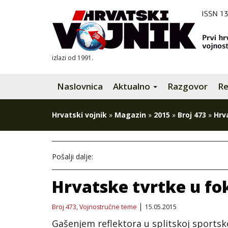
izlazi od 1991.
Naslovnica
Aktualno
Razgovor
Re
Hrvatski vojnik
»
Magazin
»
2015
»
Broj 473
»
Hrv
Pošalji dalje:
Hrvatske tvrtke u fo
Broj 473
,
Vojnostručne teme
15.05.2015
Gašenjem reflektora u splitskoj sportsk