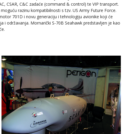
AC, CSAR, C&C zadaće (command & control) te VIP transport.
u moguću razinu kompatibilnosti s tzv. US Army Future Force.
tor 701D i novu generaciju i tehnologiju avionike koji će
nja i održavanja. Mornarički S-70B Seahawk predstavljen je kao
će.