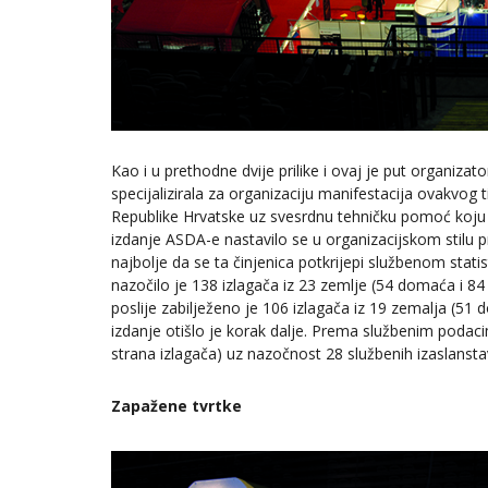
Kao i u prethodne dvije prilike i ovaj je put organiza
specijalizirala za organizaciju manifestacija ovakvog t
Republike Hrvatske uz svesrdnu tehničku pomoć koju 
izdanje ASDA-e nastavilo se u organizacijskom stilu p
najbolje da se ta činjenica potkrijepi službenom sta
nazočilo je 138 izlagača iz 23 zemlje (54 domaća i 84 
poslije zabilježeno je 106 izlagača iz 19 zemalja (51 
izdanje otišlo je korak dalje. Prema službenim podaci
strana izlagača) uz nazočnost 28 službenih izaslansta
Zapažene tvrtke