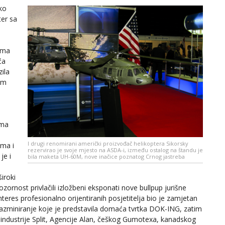
ko
ter sa
ima
ća
ila
om
ima
I drugi renomirani američki proizvođač helikoptera Sikorsky
ima i
rezervirao je svoje mjesto na ASDA-i, između ostalog na štandu je
je i
bila maketa UH-60M, nove inačice poznatog Crnog jastreba
iroki
zornost privlačili izložbeni eksponati nove bullpup jurišne
teres profesionalno orijentiranih posjetitelja bio je zamjetan
razminiranje koje je predstavila domaća tvrtka DOK-ING, zatim
ndustrije Split, Agencije Alan, češkog Gumotexa, kanadskog