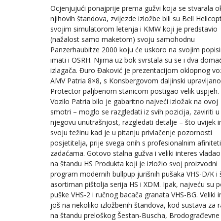
Ocjenjujući ponajprije prema gužvi koja se stvarala o
njihovih štandova, zvijezde izložbe bili su Bell Helicop
svojim simulatorom letenja i KMW koji je predstavio
(nažalost samo maketom) svoju samohodnu
Panzerhaubitze 2000 koju će uskoro na svojim popis
imati i OSRH. Njima uz bok svrstala su se i dva doma
izlagača. Đuro Đaković je prezentacijom oklopnog voz
AMV Patria 8×8, s Konsbergovom daljinski upravljan
Protector paljbenom stanicom postigao velik uspjeh.
Vozilo Patria bilo je gabaritno najveći izložak na ovoj
smotri – moglo se razgledati iz svih pozicija, zaviriti u
njegovu unutrašnjost, razgledati detalje – što uvijek 
svoju težinu kad je u pitanju privlačenje pozornosti
posjetitelja, prije svega onih s profesionalnim afinitet
zadaćama. Gotovo stalna gužva i veliki interes vladao 
na štandu HS Produkta koji je izložio svoj proizvodni
program modernih bullpup jurišnih pušaka VHS-D/K i š
asortiman pištolja serija HS i XDM. Ipak, najveću su po
puške VHS-2 i ručnog bacača granata VHS-BG. Veliki in
još na nekoliko izložbenih štandova, kod sustava za 
na štandu preloškog Šestan-Buscha, Brodograđevne i