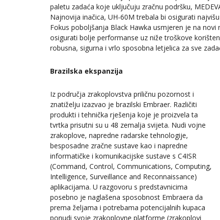
paletu zadaća koje uključuju zračnu podršku, MEDEV
Najnovija inačica, UH-60M trebala bi osigurati najviš
Fokus poboljšanja Black Hawka usmjeren je na novi mo
osigurati bolje performanse uz niže troškove korište
robusna, sigurna i vrlo sposobna letjelica za sve zada
Brazilska ekspanzija
Iz područja zrakoplovstva priličnu pozornost i
znatiželju izazvao je brazilski Embraer. Različiti
produkti i tehnička rješenja koje je proizvela ta
tvrtka prisutni su u 48 zemalja svijeta. Nudi vojne
zrakoplove, napredne radarske tehnologije,
besposadne zračne sustave kao i napredne
informatičke i komunikacijske sustave s C4ISR
(Command, Control, Communications, Computing,
Intelligence, Surveillance and Reconnaissance)
aplikacijama. U razgovoru s predstavnicima
posebno je naglašena sposobnost Embraera da
prema željama i potrebama potencijalnih kupaca
ponudi svoje zrakoplovne platforme (zrakoplovi