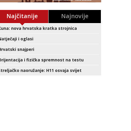
Najčitanije
Najnovije
Kuna: nova hrvatska kratka strojnica
Natječaji i oglasi
Hrvatski snajperi
Orijentacija i fizička spremnost na testu
Streljačko naoružanje: H11 osvaja svijet