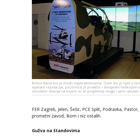
Bellov štand bio je među najatraktivnijima. Osim što je riječ o tvrt
svjetske reputacije, pozornost je privlačio i dvosjedni helikopters
simulator letenja na kojem su se posjetitelji mogli i sami iskušati
FER Zagreb, Jelen, Šešir, PCE Split, Podravka, Pas
prometni zavod, Ikom i niz ostalih.
Gužva na štandovima