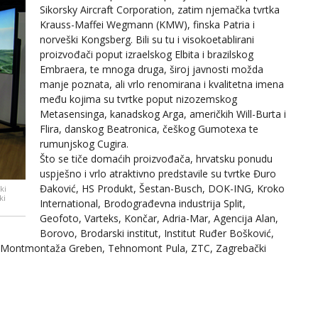
Sikorsky Aircraft Corporation, zatim njemačka tvrtka
Krauss-Maffei Wegmann (KMW), finska Patria i
norveški Kongsberg. Bili su tu i visokoetablirani
proizvođači poput izraelskog Elbita i brazilskog
Embraera, te mnoga druga, široj javnosti možda
manje poznata, ali vrlo renomirana i kvalitetna imena
među kojima su tvrtke poput nizozemskog
Metasensinga, kanadskog Arga, američkih Will-Burta i
Flira, danskog Beatronica, češkog Gumotexa te
rumunjskog Cugira.
Što se tiče domaćih proizvođača, hrvatsku ponudu
uspješno i vrlo atraktivno predstavile su tvrtke Đuro
Đaković, HS Produkt, Šestan-Busch, DOK-ING, Kroko
ki
ki
International, Brodograđevna industrija Split,
Geofoto, Varteks, Končar, Adria-Mar, Agencija Alan,
Borovo, Brodarski institut, Institut Ruđer Bošković,
tor, Montmontaža Greben, Tehnomont Pula, ZTC, Zagrebački