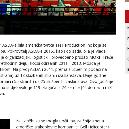
tor ASDA-e bila američka tvrtka TNT Production Inc koja se
ipa. Pokrovitelj ASDA-e 2015., kao i do sada, bila je Vlada
je organizacijski, logistički i provedbeno pružao MORH.Treće
rethodnih dviju izložbi održanih 2011. i 2013. Možda je
tistikom. Na prvoj ASDA-i 2011. prema službenim podacima
strana) uz 18 službenih stranih izaslanstava. Dvije godine
domaći i 55 stranih) uz 25 službenih izaslanstava. Ovogodišnje
ma sudjelovalo je 119 izlagača iz 24 zemlje (46 domaćih i 73
va.
Na izložbi su se mogla uočiti najzvučnija imena
američke zrakoplovne kompanije, Bell Helicopter i