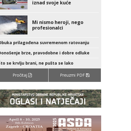
iznad svoje kuće
Mi nismo heroji, nego
profesionalci
Obuka prilagođena suvremenom ratovanju
Donošenje brze, pravodobne i dobre odluke
Što se krvlju brani, ne pušta se lako
Pročitaj
Preuzmi PDF