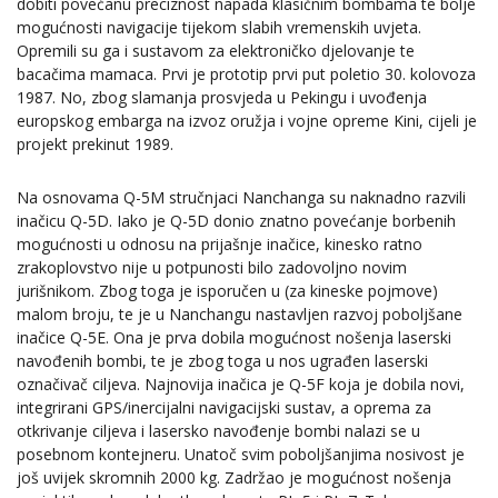
dobiti povećanu preciznost napada klasičnim bombama te bolje
mogućnosti navigacije tijekom slabih vremenskih uvjeta.
Opremili su ga i sustavom za elektroničko djelovanje te
bacačima mamaca. Prvi je prototip prvi put poletio 30. kolovoza
1987. No, zbog slamanja prosvjeda u Pekingu i uvođenja
europskog embarga na izvoz oružja i vojne opreme Kini, cijeli je
projekt prekinut 1989.
Na osnovama Q-5M stručnjaci Nanchanga su naknadno razvili
inačicu Q-5D. Iako je Q-5D donio znatno povećanje borbenih
mogućnosti u odnosu na prijašnje inačice, kinesko ratno
zrakoplovstvo nije u potpunosti bilo zadovoljno novim
jurišnikom. Zbog toga je isporučen u (za kineske pojmove)
malom broju, te je u Nanchangu nastavljen razvoj poboljšane
inačice Q-5E. Ona je prva dobila mogućnost nošenja laserski
navođenih bombi, te je zbog toga u nos ugrađen laserski
označivač ciljeva. Najnovija inačica je Q-5F koja je dobila novi,
integrirani GPS/inercijalni navigacijski sustav, a oprema za
otkrivanje ciljeva i lasersko navođenje bombi nalazi se u
posebnom kontejneru. Unatoč svim poboljšanjima nosivost je
još uvijek skromnih 2000 kg. Zadržao je mogućnost nošenja