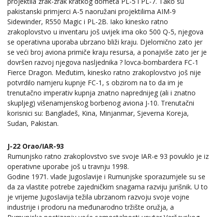
projektila zrak-zrak kratkog dometa PL-5 i PL-7. Tako su
pakistanski primjerci A-5 naoružani projektilima AIM-9
Sidewinder, R550 Magic i PL-2B. Iako kinesko ratno
zrakoplovstvo u inventaru još uvijek ima oko 500 Q-5, njegova
se operativna uporaba ubrzano bliži kraju. Djelomično zato jer
se veći broj aviona primiče kraju resursa, a ponajviše zato jer je
dovršen razvoj njegova nasljednika ? lovca-bombardera FC-1
Fierce Dragon. Međutim, kinesko ratno zrakoplovstvo još nije
potvrdilo namjeru kupnje FC-1, s obzirom na to da im je
trenutačno imperativ kupnja znatno naprednijeg (ali i znatno
skupljeg) višenamjenskog borbenog aviona J-10. Trenutačni
korisnici su: Bangladeš, Kina, Minjanmar, Sjeverna Koreja,
Sudan, Pakistan.
J-22 Orao/IAR-93
Rumunjsko ratno zrakoplovstvo sve svoje IAR-e 93 povuklo je iz
operativne uporabe još u travnju 1998.
Godine 1971. vlade Jugoslavije i Rumunjske sporazumjele su se
da za vlastite potrebe zajedničkim snagama razviju jurišnik. U to
je vrijeme Jugoslavija težila ubrzanom razvoju svoje vojne
industrije i prodoru na međunarodno tržište oružja, a