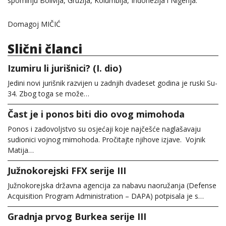
spominju Bolivija, Gruzija, Kolumbija, Indonezija i Nigerija.
Domagoj MIČIĆ
Slični članci
Izumiru li jurišnici? (I. dio)
Jedini novi jurišnik razvijen u zadnjih dvadeset godina je ruski Su-
34. Zbog toga se može…
Čast je i ponos biti dio ovog mimohoda
Ponos i zadovoljstvo su osjećaji koje najčešće naglašavaju
sudionici vojnog mimohoda. Pročitajte njihove izjave. Vojnik
Matija…
Južnokorejski FFX serije III
Južnokorejska državna agencija za nabavu naoružanja (Defense
Acquisition Program Administration – DAPA) potpisala je s…
Gradnja prvog Burkea serije III