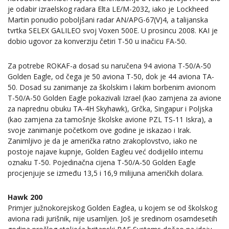
je odabir izraelskog radara Elta LE/M-2032, iako je Lockheed
Martin ponudio poboljšani radar AN/APG-67(V)4, a talijanska
tvrtka SELEX GALILEO svoj Voxen 500E. U prosincu 2008. KAI je
dobio ugovor za konverziju četiri T-50 u inačicu FA-50.
Za potrebe ROKAF-a dosad su naručena 94 aviona T-50/A-50
Golden Eagle, od čega je 50 aviona T-50, dok je 44 aviona TA-
50. Dosad su zanimanje za školskim i lakim borbenim avionom
T-50/A-50 Golden Eagle pokazivali Izrael (kao zamjena za avione
za naprednu obuku TA-4H Skyhawk), Grčka, Singapur i Poljska
(kao zamjena za tamošnje školske avione PZL TS-11 Iskra), a
svoje zanimanje početkom ove godine je iskazao i Irak.
Zanimljivo je da je američka ratno zrakoplovstvo, iako ne
postoje najave kupnje, Golden Eagleu već dodijelilo internu
oznaku T-50. Pojedinačna cijena T-50/A-50 Golden Eagle
procjenjuje se između 13,5 i 16,9 milijuna američkih dolara.
Hawk 200
Primjer južnokorejskog Golden Eaglea, u kojem se od školskog
aviona radi jurišnik, nije usamljen. Još je sredinom osamdesetih