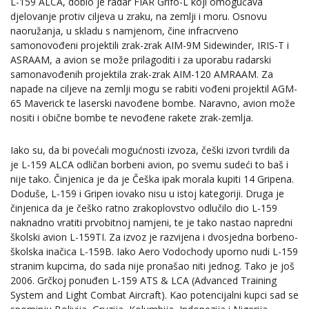
L-159 ALCA, dobio je radar FIAR Grifo-L koji omogućava
djelovanje protiv ciljeva u zraku, na zemlji i moru. Osnovu
naoružanja, u skladu s namjenom, čine infracrveno
samonovođeni projektili zrak-zrak AIM-9M Sidewinder, IRIS-T i
ASRAAM, a avion se može prilagoditi i za uporabu radarski
samonavođenih projektila zrak-zrak AIM-120 AMRAAM. Za
napade na ciljeve na zemlji mogu se rabiti vođeni projektil AGM-
65 Maverick te laserski navođene bombe. Naravno, avion može
nositi i obične bombe te nevođene rakete zrak-zemlja.
Iako su, da bi povećali mogućnosti izvoza, češki izvori tvrdili da
je L-159 ALCA odličan borbeni avion, po svemu sudeći to baš i
nije tako. Činjenica je da je Češka ipak morala kupiti 14 Gripena.
Doduše, L-159 i Gripen iovako nisu u istoj kategoriji. Druga je
činjenica da je češko ratno zrakoplovstvo odlučilo dio L-159
naknadno vratiti prvobitnoj namjeni, te je tako nastao napredni
školski avion L-159TI. Za izvoz je razvijena i dvosjedna borbeno-
školska inačica L-159B. Iako Aero Vodochody uporno nudi L-159
stranim kupcima, do sada nije pronašao niti jednog. Tako je još
2006. Grčkoj ponuđen L-159 ATS & LCA (Advanced Training
System and Light Combat Aircraft). Kao potencijalni kupci sad se