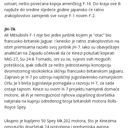
ustvari, nešto povećana kopija američkog F-16. Do kraja ove ili
najduže do sredine sljedeće godine japansko će ratno
zrakoplovstvo zamijeniti sve svoje F-1 novim F-2.
JH-7A
Ali Mitsubishi F-1 nije bio jedini jurišnik kojem je “otac” bio
francusko-britanski Jaguar. I kinesko je ratno zrakoplovstvo na
istim premisama razvilo svoj jurišnik JH-7. Iako su obavještajni
analitičari na Zapadu očekivali da će Kinezi pokušati kopirati
MiG-27, Su-24 ili Tornado, oni su se, svjesni svih mogućih
poteškoća, ipak odlučili za nešto jednostavniju koncepciju
dvomotornog visokokrilca sličniju francusko-britanskom Jaguaru.
Zapravo je H-7 po ustroju najsličniji jugoslavensko-rumunjskom
Orlu. Je li bivša Jugoslavija pomagala u razvoju H-7, za sada
ostaje tajnom. Kinezi su svom H-7 projektu namijenili domaće
motore, ali ih je nemogućnost njihova uspješnog dovršetka
natjerala na kupnju određenog broja britanskih motora Rolls-
Royce Spey.
Ukupno je kupljeno 50 Spey Mk.202 motora, što je Kinezima
omogućilo dovršetak 24 prototipna i predserijska aviona.