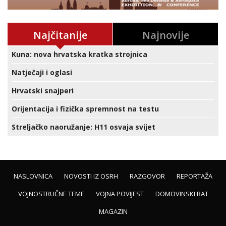
Najčitanije
Najnovije
Kuna: nova hrvatska kratka strojnica
Natječaji i oglasi
Hrvatski snajperi
Orijentacija i fizička spremnost na testu
Streljačko naoružanje: H11 osvaja svijet
NASLOVNICA
NOVOSTI IZ OSRH
RAZGOVOR
REPORTAŽA
VOJNOSTRUČNE TEME
VOJNA POVIJEST
DOMOVINSKI RAT
MAGAZIN