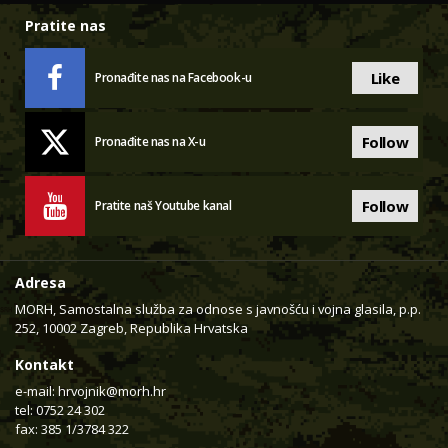
Pratite nas
Like
Pronađite nas na Facebook-u
Follow
Pronađite nas na X-u
Follow
Pratite naš Youtube kanal
Adresa
MORH, Samostalna služba za odnose s javnošću i vojna glasila, p.p.
252, 10002 Zagreb, Republika Hrvatska
Kontakt
e-mail:
hrvojnik@morh.hr
tel: 0752 24 302
fax: 385 1/3784 322