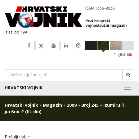
izlazi od 1991.
English
HRVATSKI VOJNIK
Navig
Hrvatski vojnik
»
Magazin
»
2009
»
Broj 245
»
Izumiru li
jurišnici? (III. dio)
Pošalji dalje: