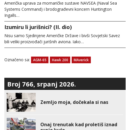
Američka uprava za mornaričke sustave NAVSEA (Naval Sea
Systems Command) i brodograđevni koncern Huntington
Ingalls…
Izumiru li jurišnici? (II. dio)
Nisu samo Sjedinjene Američke Države i bivši Sovjetski Savez
bili veliki proizvođači jurišnih aviona. Iako…
Označeno sa:
AGM-65
Hawk 200
MAverick
Broj 766, srpanj 2026.
Zemljo moja, dočekala si nas
Onaj trenutak kad proletiš iznad
svoje kuće