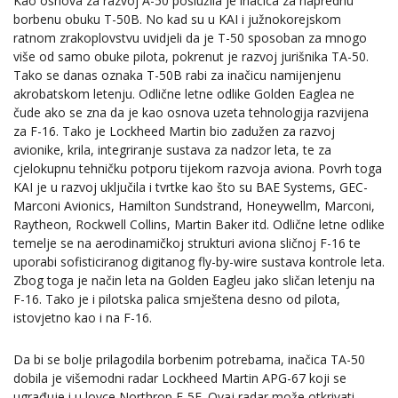
Kao osnova za razvoj A-50 poslužila je inačica za naprednu
borbenu obuku T-50B. No kad su u KAI i južnokorejskom
ratnom zrakoplovstvu uvidjeli da je T-50 sposoban za mnogo
više od samo obuke pilota, pokrenut je razvoj jurišnika TA-50.
Tako se danas oznaka T-50B rabi za inačicu namijenjenu
akrobatskom letenju. Odlične letne odlike Golden Eaglea ne
čude ako se zna da je kao osnova uzeta tehnologija razvijena
za F-16. Tako je Lockheed Martin bio zadužen za razvoj
avionike, krila, integriranje sustava za nadzor leta, te za
cjelokupnu tehničku potporu tijekom razvoja aviona. Povrh toga
KAI je u razvoj uključila i tvrtke kao što su BAE Systems, GEC-
Marconi Avionics, Hamilton Sundstrand, Honeywellm, Marconi,
Raytheon, Rockwell Collins, Martin Baker itd. Odlične letne odlike
temelje se na aerodinamičkoj strukturi aviona sličnoj F-16 te
uporabi sofisticiranog digitanog fly-by-wire sustava kontrole leta.
Zbog toga je način leta na Golden Eagleu jako sličan letenju na
F-16. Tako je i pilotska palica smještena desno od pilota,
istovjetno kao i na F-16.
Da bi se bolje prilagodila borbenim potrebama, inačica TA-50
dobila je višemodni radar Lockheed Martin APG-67 koji se
ugrađuje i u lovce Northrop F-5E. Ovaj radar može otkrivati