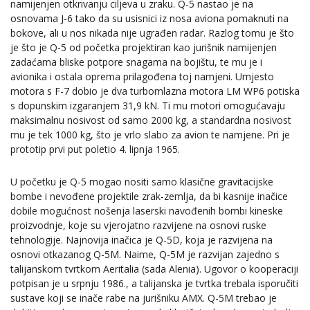
namijenjen otkrivanju ciljeva u zraku. Q-5 nastao je na
osnovama J-6 tako da su usisnici iz nosa aviona pomaknuti na
bokove, ali u nos nikada nije ugrađen radar. Razlog tomu je što
je što je Q-5 od početka projektiran kao jurišnik namijenjen
zadaćama bliske potpore snagama na bojištu, te mu je i
avionika i ostala oprema prilagođena toj namjeni. Umjesto
motora s F-7 dobio je dva turbomlazna motora LM WP6 potiska
s dopunskim izgaranjem 31,9 kN. Ti mu motori omogućavaju
maksimalnu nosivost od samo 2000 kg, a standardna nosivost
mu je tek 1000 kg, što je vrlo slabo za avion te namjene. Pri je
prototip prvi put poletio 4. lipnja 1965.
U početku je Q-5 mogao nositi samo klasične gravitacijske
bombe i nevođene projektile zrak-zemlja, da bi kasnije inačice
dobile mogućnost nošenja laserski navođenih bombi kineske
proizvodnje, koje su vjerojatno razvijene na osnovi ruske
tehnologije. Najnovija inačica je Q-5D, koja je razvijena na
osnovi otkazanog Q-5M. Naime, Q-5M je razvijan zajedno s
talijanskom tvrtkom Aeritalia (sada Alenia). Ugovor o kooperaciji
potpisan je u srpnju 1986., a talijanska je tvrtka trebala isporučiti
sustave koji se inače rabe na jurišniku AMX. Q-5M trebao je