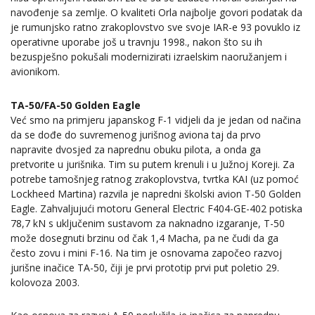
navođenje sa zemlje. O kvaliteti Orla najbolje govori podatak da
je rumunjsko ratno zrakoplovstvo sve svoje IAR-e 93 povuklo iz
operativne uporabe još u travnju 1998., nakon što su ih
bezuspješno pokušali modernizirati izraelskim naoružanjem i
avionikom.
TA-50/FA-50 Golden Eagle
Već smo na primjeru japanskog F-1 vidjeli da je jedan od načina
da se dođe do suvremenog jurišnog aviona taj da prvo
napravite dvosjed za naprednu obuku pilota, a onda ga
pretvorite u jurišnika. Tim su putem krenuli i u Južnoj Koreji. Za
potrebe tamošnjeg ratnog zrakoplovstva, tvrtka KAI (uz pomoć
Lockheed Martina) razvila je napredni školski avion T-50 Golden
Eagle. Zahvaljujući motoru General Electric F404-GE-402 potiska
78,7 kN s uključenim sustavom za naknadno izgaranje, T-50
može dosegnuti brzinu od čak 1,4 Macha, pa ne čudi da ga
često zovu i mini F-16. Na tim je osnovama započeo razvoj
jurišne inačice TA-50, čiji je prvi prototip prvi put poletio 29.
kolovoza 2003.