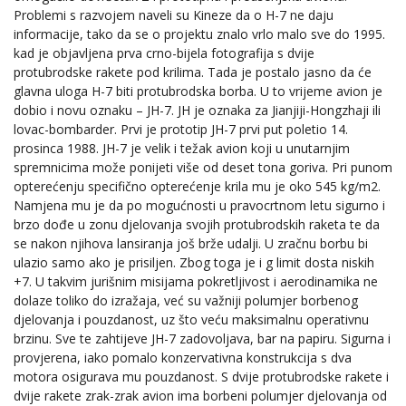
Problemi s razvojem naveli su Kineze da o H-7 ne daju
informacije, tako da se o projektu znalo vrlo malo sve do 1995.
kad je objavljena prva crno-bijela fotografija s dvije
protubrodske rakete pod krilima. Tada je postalo jasno da će
glavna uloga H-7 biti protubrodska borba. U to vrijeme avion je
dobio i novu oznaku – JH-7. JH je oznaka za Jianjiji-Hongzhaji ili
lovac-bombarder. Prvi je prototip JH-7 prvi put poletio 14.
prosinca 1988. JH-7 je velik i težak avion koji u unutarnjim
spremnicima može ponijeti više od deset tona goriva. Pri punom
opterećenju specifično opterećenje krila mu je oko 545 kg/m2.
Namjena mu je da po mogućnosti u pravocrtnom letu sigurno i
brzo dođe u zonu djelovanja svojih protubrodskih raketa te da
se nakon njihova lansiranja još brže udalji. U zračnu borbu bi
ulazio samo ako je prisiljen. Zbog toga je i g limit dosta niskih
+7. U takvim jurišnim misijama pokretljivost i aerodinamika ne
dolaze toliko do izražaja, već su važniji polumjer borbenog
djelovanja i pouzdanost, uz što veću maksimalnu operativnu
brzinu. Sve te zahtijeve JH-7 zadovoljava, bar na papiru. Sigurna i
provjerena, iako pomalo konzervativna konstrukcija s dva
motora osigurava mu pouzdanost. S dvije protubrodske rakete i
dvije rakete zrak-zrak avion ima borbeni polumjer djelovanja od