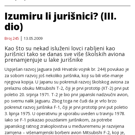
Izumiru li jurišnici? (III.
dio)
Broj 245
13.05.2009
Kao što su nekad isluženi lovci rabljeni kao
jurišnici tako se danas sve više školskih aviona
prenamjenjuje u lake jurišnike
Uspješan razvoj Jaguara (vidi Hrvatski vojnik br. 244) povukao je
za sobom razvoj još nekoliko jurišnika, koji su bili više-manje
njegova kopija. U Japanu su pokrenuli razvoj školskog aviona za
prelaznu obuku Mitsubishi T-2, čiji je prvi prototip (XT-2) prvi put
poletio 20. srpnja 1971. T-2 je bio prvi japanski nadzvučni avion,
po svemu nalik Jaguaru. Zbog toga ne čudi da je vrlo brzo
pokrenut razvoj jurišnika F-1, čiji je prvi prototip prvi put poletio
3. lipnja 1975. U operativnu je uporabu uveden u travnju 1978.
Iako se F-1 pokazao pouzdanim jurišnikom, za potrebe
japanskog ratnog zrakoplovstva u međuvremenu je razvijena
zamjena – višenamjenski borbeni avion Mitsubishi F-2, koji je,