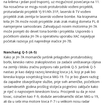
na krilima i jedan pod trupom), uz mogućnost povećanja na 11.
Na nosačima se mogu nositi protubrodski vođeni projektili,
proturadarski projektili YJ-91/Kh-31P, laserski ili TV vođeni
projektili zrak-zemlja te laserski vođene bombe. Na krajevima
krila JH-7A može nositi projektile zrak-zrak malog dometa PL-8
namijenjene samoobrani. Zahvaljujući novim motorima JH-7A
može ponijeti do devet tona bombi i projektila. Usporedo s
početkom ulaska JH-7A u operativnu uporabu XAC najavljuje
početak razvoja još naprednije inačice JH-7B.
Nanchang Q-5 (A-5)
Kako je JH-7A mornarički jurišnik prilagođen protubrodskoj
borbi, kinesko ratno zrakoplovstvo za zadaće uništavanja ciljeva
na zemlji i blisku zračnu potporu rabi jurišnik Q-5. Jurišnik Q-5
nastao je kao daljnji razvoj kineskog lovca J-6, koji je pak bio
kineska kopija sovjetskog lovca MiG-19. To je bio glavni razlog
da zapadne obavještajne službe, prije svih američke, početkom
sedamdesetih godina prošlog stoljeća pogrešno zaključe kako
je riječ o najnovijem kineskom lovcu. Procijenili su da je novi
lovac, označen kao F-9, doduše aerodinamički sličan MiG-u 19,
ali da u sebi ima motore lovca F-7 i u velikom nosu radar