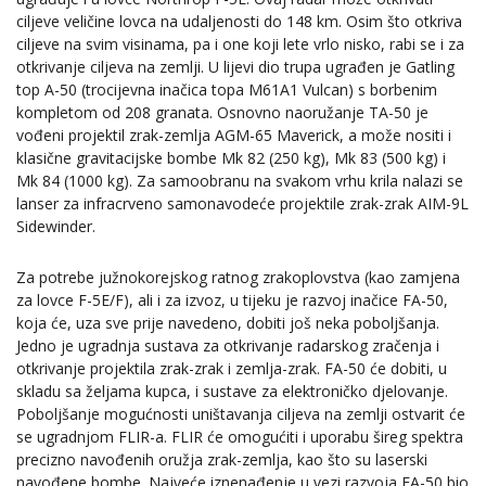
ciljeve veličine lovca na udaljenosti do 148 km. Osim što otkriva
ciljeve na svim visinama, pa i one koji lete vrlo nisko, rabi se i za
otkrivanje ciljeva na zemlji. U lijevi dio trupa ugrađen je Gatling
top A-50 (trocijevna inačica topa M61A1 Vulcan) s borbenim
kompletom od 208 granata. Osnovno naoružanje TA-50 je
vođeni projektil zrak-zemlja AGM-65 Maverick, a može nositi i
klasične gravitacijske bombe Mk 82 (250 kg), Mk 83 (500 kg) i
Mk 84 (1000 kg). Za samoobranu na svakom vrhu krila nalazi se
lanser za infracrveno samonavodeće projektile zrak-zrak AIM-9L
Sidewinder.
Za potrebe južnokorejskog ratnog zrakoplovstva (kao zamjena
za lovce F-5E/F), ali i za izvoz, u tijeku je razvoj inačice FA-50,
koja će, uza sve prije navedeno, dobiti još neka poboljšanja.
Jedno je ugradnja sustava za otkrivanje radarskog zračenja i
otkrivanje projektila zrak-zrak i zemlja-zrak. FA-50 će dobiti, u
skladu sa željama kupca, i sustave za elektroničko djelovanje.
Poboljšanje mogućnosti uništavanja ciljeva na zemlji ostvarit će
se ugradnjom FLIR-a. FLIR će omogućiti i uporabu šireg spektra
precizno navođenih oružja zrak-zemlja, kao što su laserski
navođene bombe. Najveće iznenađenje u vezi razvoja FA-50 bio