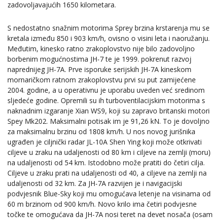
zadovoljavajućih 1650 kilometara.
S nedostatno snažnim motorima Sprey brzina krstarenja mu se
kretala između 850 i 903 km/h, ovisno o visini leta i naoružanju.
Međutim, kinesko ratno zrakoplovstvo nije bilo zadovoljno
borbenim mogućnostima JH-7 te je 1999. pokrenut razvoj
naprednijeg JH-7A. Prve isporuke serijskih JH-7A kineskom
mornaričkom ratnom zrakoplovstvu prvi su put zamijećene
2004. godine, a u operativnu je uporabu uveden već sredinom
sljedeće godine. Opremili su ih turboventilacijskim motorima s
naknadnim izgaranje Xian WS9, koji su zapravo britanski motori
Spey Mk202. Maksimalni potisak im je 91,26 kN. To je dovoljno
za maksimalnu brzinu od 1808 km/h. U nos novog jurišnika
ugrađen je ciljnički radar JL-10A Shen Ying koji može otkrivati
ciljeve u zraku na udaljenosti od 80 km i ciljeve na zemlji (moru)
na udaljenosti od 54 km. Istodobno može pratiti do četiri cilja.
Ciljeve u zraku prati na udaljenosti od 40, a ciljeve na zemlji na
udaljenosti od 32 km. Za JH-7A razvijen je i navigacijski
podvjesnik Blue-Sky koji mu omogućava letenje na visinama od
60 m brzinom od 900 km/h. Novo krilo ima četiri podvjesne
točke te omogućava da JH-7A nosi teret na devet nosača (osam