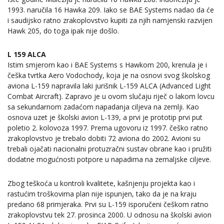
1993. naručila 16 Hawka 209. Iako se BAE Systems nadao da će
i saudijsko ratno zrakoplovstvo kupiti za njih namjenski razvijen
Hawk 205, do toga ipak nije došlo.
L 159 ALCA
Istim smjerom kao i BAE Systems s Hawkom 200, krenula je i
češka tvrtka Aero Vodochody, koja je na osnovi svog školskog
aviona L-159 napravila laki jurišnik L-159 ALCA (Advanced Light
Combat Aircraft). Zapravo je u ovom slučaju riječ o lakom lovcu
sa sekundarnom zadaćom napadanja ciljeva na zemlji. Kao
osnova uzet je školski avion L-139, a prvi je prototip prvi put
poletio 2. kolovoza 1997. Prema ugovoru iz 1997. češko ratno
zrakoplovstvo je trebalo dobiti 72 aviona do 2002. Avioni su
trebali ojačati nacionalni protuzračni sustav obrane kao i pružiti
dodatne mogućnosti potpore u napadima na zemaljske ciljeve.
Zbog teškoća u kontroli kvalitete, kašnjenju projekta kao i
rastućim troškovima plan nije ispunjen, tako da je na kraju
predano 68 primjeraka. Prvi su L-159 isporučeni češkom ratno
zrakoplovstvu tek 27. prosinca 2000. U odnosu na školski avion