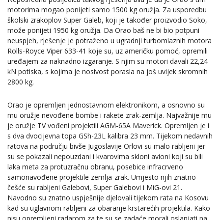
motorima mogao ponijeti samo 1500 kg oružja. Za usporedbu
školski zrakoplov Super Galeb, koji je također proizvodio Soko,
može ponijeti 1950 kg oružja. Da Orao baš ne bi bio potpuni
neuspjeh, rješenje je potraženo u ugradnji turbomlaznih motora
Rolls-Royce Viper 633-41 koje su, uz američku pomoć, opremili
uređajem za naknadno izgaranje. S njim su motori davali 22,24
kN potiska, s kojima je nosivost porasla na još uvijek skromnih
2800 kg.
Orao je opremljen jednostavnom elektronikom, a osnovno su
mu oružje nevođene bombe i rakete zrak-zemlja. Najvažnije mu
je oružje TV vođeni projektili AGM-65A Maverick. Opremljen je i
s dva dvocijevna topa GSh-23L kalibra 23 mm. Tijekom nedavnih
ratova na području bivše Jugoslavije Orlovi su malo rabljeni jer
su se pokazali nepouzdani i kvarovima skloni avioni koji su bili
laka meta za protuzračnu obranu, posebice infracrveno
samonavođene projektile zemlja-zrak. Umjesto njih znatno
češće su rabljeni Galebovi, Super Galebovi i MiG-ovi 21.
Navodno su znatno uspješnije djelovali tijekom rata na Kosovu
kad su uglavnom rabljeni za obaranje krstarećih projektila. Kako
nisu opremljeni radarom za te su se zadaće morali oslanjati na