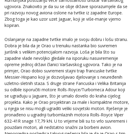
Rumunjska postizanju veće samostalnosti unutar Varšavskog
ugovora. Znakovito je da su se obje države sporazumjele da se
pri razvoju novog aviona oslone na tvrtke iz zapadne Europe.
Zbog toga je kao uzor uzet Jaguar, koji je više-manje vjerno
kopiran.
Oslanjanje na zapadne tvrtke imalo je svoju dobru i lošu stranu.
Dobra je bila da je Orao u trenuku nastanka bio suvremen
jurišnik s velikim potencijalom razvoja. Loša je bila što su
zapadne vlade nevoljko gledale na isporuku nasuvremenije
opreme jednoj državi članici Varšavskog ugovora. Tako je na
primjer, Orao dobio suvremeni stajni trap francuske tvrtke
Messier-Hispano koji je dozvoljavao djelovanje s neuređenih
uzletno-sletnih staza. S druge strane Fancuska i Velika Britanija
su odbile isporučiti motore Rolls-Royce/Turbomeca Adour koji
se ugrađuju u Jaguare, što je umalo dovelo do kraha cijelog
projekta. Kako je Orao projektiran za male i kompaktne motore,
u njega se nisu mogli ugraditi veliki sovjetski motori. Rješenje je
pronađeno u ugradnji turbomlaznih motora Rolls-Royce Viper
632-41R snage 17,79 kN. U to vrijeme bili su to vrlo suvremeni i
pouzdani motori, ali nedstatno snažni za borbeni avion.
Neposredna posljedica takvog rješenja bila je da je Orao s tim