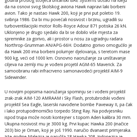
godina prošlog stoljeća britanski BAE Systems došao na ideju
da na osnovi svog školskog aviona Hawk napravi laki borbeni
avion. Tako je nastao Hawk 200, koji je prvi put poletio 19.
svibnja 1986. Da bi mu povećali nosivost i brzinu, ugradili su
turboventilacijski motor Rolls-Royce Adour 871 potiska 26 kN.
Uklonjeno je drugo sjedalo da bi se dobilo više mjesta za
spremnike za gorivo, ali i prostor u nosu za ugradnju radara
Northrop-Grumman AN/APG-66H. Dodatno gorivo omogućilo je
da Hawk 200 ima borbeni polumjer djelovanja, s teretom mase
900 kg, veći od 1000 km. Osnovno naoružanje za uništavanje
ciljeva na zemlji mu je vođeni projetil AGM-65 Maverick. Za
samoobranu rabi infracrveno samonavodeći projektil AIM-9
Sidewinder.
U novijim popisima naoružanja spominju se i vođeni projektil
zrak-zrak AIM-120 AMRAAM i Sky Flash, protubrodski vođeni
projektil Sea Eagle, laserski navođene bombe Paveway II, pa čak
i lako protupodmorničko torpedo Sting Ray. Na podvjesniku
ispod trupa može nositi kontejner s topom Aden kalibra 30 mm.
Ukupna nosivost mu je 3000 kg. Prvi kupac Hawka 200 (inačice
203) bio je Oman, koji je još 1990. naručio dvanaest primjeraka.
Iste godine Malezija je naručila 18 Hawka 208. Indonezija je