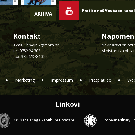
Pratite naš Youtube kanal
ARHIVA
Kontakt
Napomen
e-mail:
hrvojnik@morh.hr
Novinarski prilozi
tel: 0752 24 302
Ministarstva obran
fax: 385 1/3784 322
Marketing
Impressum
Pretplati se
Web
Linkovi
Oružane snage Republike Hrvatske
European Military P