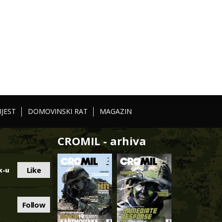
IJEST
DOMOVINSKI RAT
MAGAZIN
CROMIL - arhiva
Like
k-u
Follow