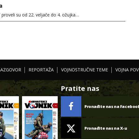
a
proveli su od 22. veljače do 4. ožujka…
RAZGOVOR
REPORTAŽA
VOJNOSTRUČNE TEME
VOJNA POV
Pratite nas
Pronađite nas na Faceboo
Pronađite nas na X-u