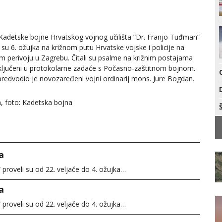
 Kadetske bojne Hrvatskog vojnog učilišta “Dr. Franjo Tuđman”
i su 6. ožujka na križnom putu Hrvatske vojske i policije na
 perivoju u Zagrebu. Čitali su psalme na križnim postajama
 uključeni u protokolarne zadaće s Počasno-zaštitnom bojnom.
 predvodio je novozaređeni vojni ordinarij mons. Jure Bogdan.
, foto: Kadetska bojna
a
proveli su od 22. veljače do 4. ožujka…
a
proveli su od 22. veljače do 4. ožujka…