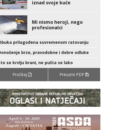
iznad svoje kuće
Mi nismo heroji, nego
profesionalci
Obuka prilagođena suvremenom ratovanju
Donošenje brze, pravodobne i dobre odluke
Što se krvlju brani, ne pušta se lako
Pročitaj
Preuzmi PDF