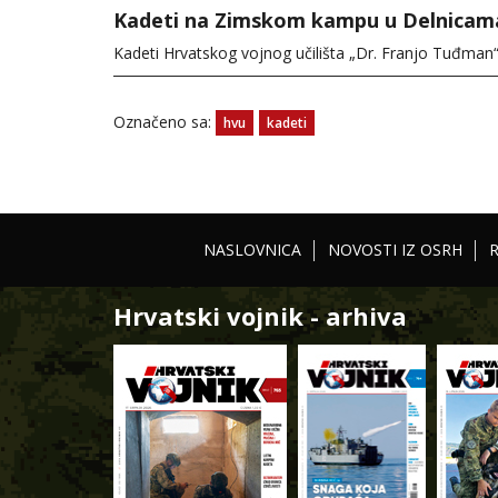
Kadeti na Zimskom kampu u Delnicam
Kadeti Hrvatskog vojnog učilišta „Dr. Franjo Tuđman“ 
Označeno sa:
hvu
kadeti
NASLOVNICA
NOVOSTI IZ OSRH
Hrvatski vojnik - arhiva