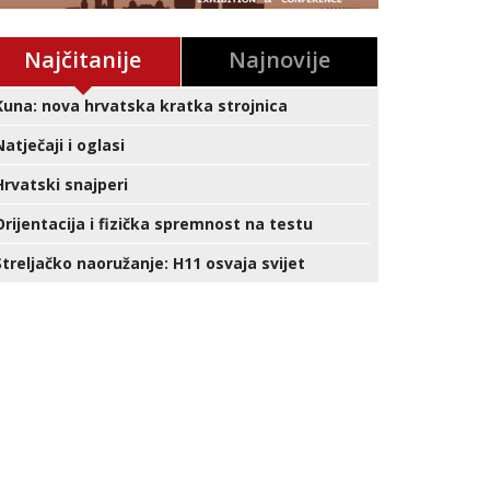
Najčitanije
Najnovije
Kuna: nova hrvatska kratka strojnica
Natječaji i oglasi
Hrvatski snajperi
Orijentacija i fizička spremnost na testu
Streljačko naoružanje: H11 osvaja svijet