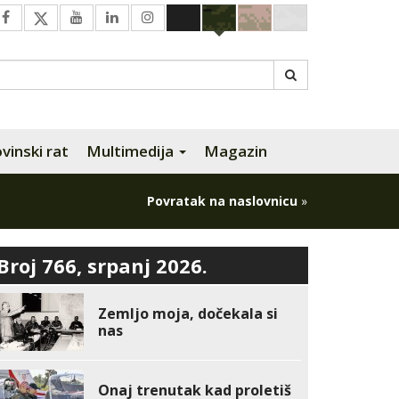
inski rat
Multimedija
Magazin
Povratak na naslovnicu
»
Broj 766, srpanj 2026.
Zemljo moja, dočekala si
nas
Onaj trenutak kad proletiš