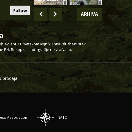
Follow
ARHIVA
a
 objavljeni u Hrvatskom vojniku nisu službeni stav
e RH. Rukopise i fotografije ne vraćamo.
-prodaja
ress Association
NATO