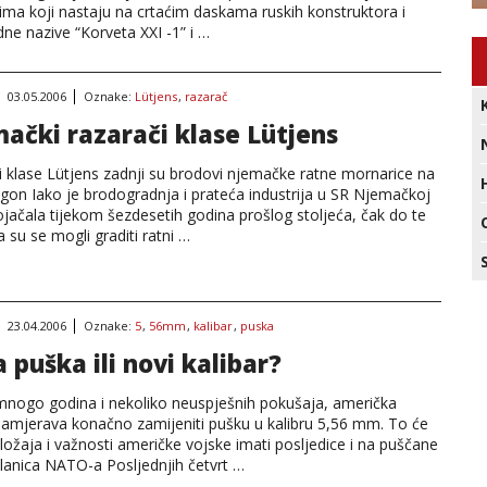
ima koji nastaju na crtaćim daskama ruskih konstruktora i
ne nazive “Korveta XXI -1” i …
03.05.2006
Oznake:
Lütjens
,
razarač
ački razarači klase Lütjens
i klase Lütjens zadnji su brodovi njemačke ratne mornarice na
gon Iako je brodogradnja i prateća industrija u SR Njemačkoj
ojačala tijekom šezdesetih godina prošlog stoljeća, čak do te
 su se mogli graditi ratni …
23.04.2006
Oznake:
5
,
56mm
,
kalibar
,
puska
 puška ili novi kalibar?
nogo godina i nekoliko neuspješnih pokušaja, američka
namjerava konačno zamijeniti pušku u kalibru 5,56 mm. To će
ožaja i važnosti američke vojske imati posljedice i na puščane
članica NATO-a Posljednjih četvrt …