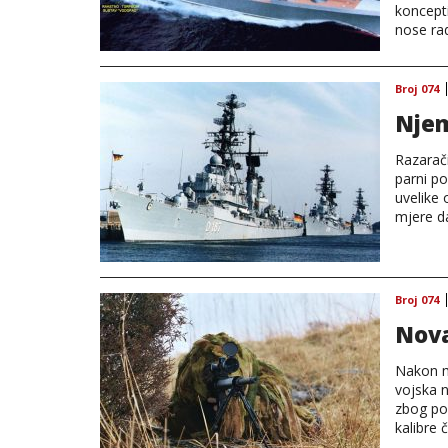
koncept
nose rad
Broj 074
Njem
Razarač
parni po
uvelike 
mjere da
Broj 074
Nova
Nakon m
vojska 
zbog pol
kalibre 