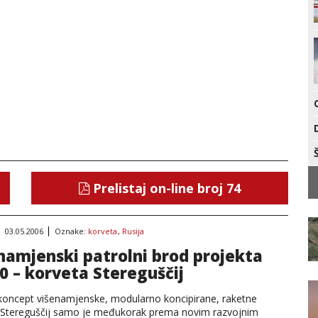
Prelistaj on-line broj 74
03.05.2006
Oznake:
korveta
,
Rusija
namjenski patrolni brod projekta
0 – korveta Stereguščij
 koncept višenamjenske, modularno koncipirane, raketne
 Stereguščij samo je međukorak prema novim razvojnim