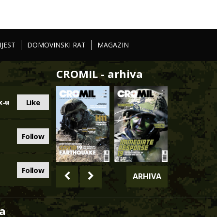
IJEST
DOMOVINSKI RAT
MAGAZIN
CROMIL - arhiva
Like
k-u
Follow
Follow
ARHIVA
a