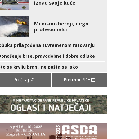
iznad svoje kuće
Mi nismo heroji, nego
profesionalci
Obuka prilagođena suvremenom ratovanju
Donošenje brze, pravodobne i dobre odluke
Što se krvlju brani, ne pušta se lako
Pročitaj
Preuzmi PDF