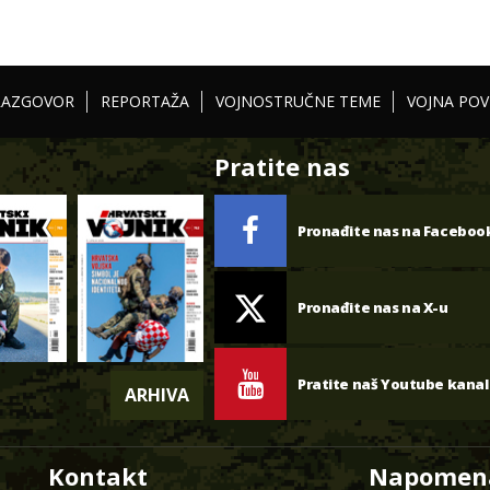
RAZGOVOR
REPORTAŽA
VOJNOSTRUČNE TEME
VOJNA POV
Pratite nas
Pronađite nas na Faceboo
Pronađite nas na X-u
Pratite naš Youtube kanal
ARHIVA
Kontakt
Napomen