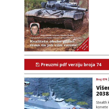
Preuzmi pdf verziju broja 74
Broj 074
Više
2038
Stealth
korvete