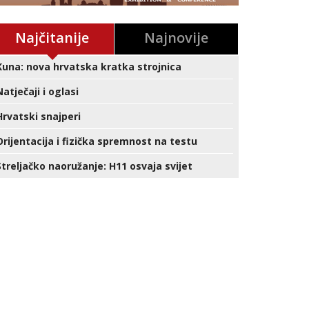
Najčitanije
Najnovije
Kuna: nova hrvatska kratka strojnica
Natječaji i oglasi
Hrvatski snajperi
Orijentacija i fizička spremnost na testu
Streljačko naoružanje: H11 osvaja svijet