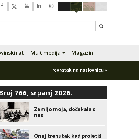
inski rat
Multimedija
Magazin
Povratak na naslovnicu
»
Broj 766, srpanj 2026.
Zemljo moja, dočekala si
nas
Onaj trenutak kad proletiš