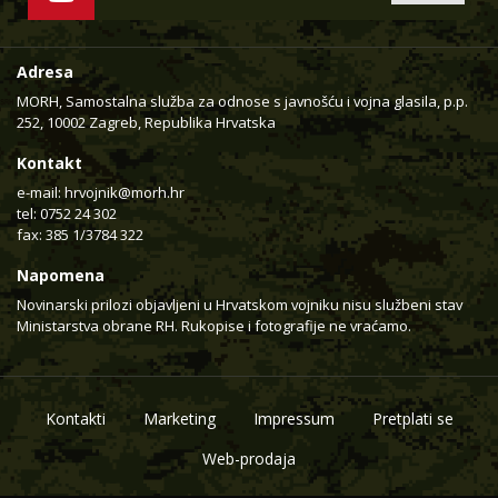
Adresa
MORH, Samostalna služba za odnose s javnošću i vojna glasila, p.p.
252, 10002 Zagreb, Republika Hrvatska
Kontakt
e-mail:
hrvojnik@morh.hr
tel: 0752 24 302
fax: 385 1/3784 322
Napomena
Novinarski prilozi objavljeni u Hrvatskom vojniku nisu službeni stav
Ministarstva obrane RH. Rukopise i fotografije ne vraćamo.
Kontakti
Marketing
Impressum
Pretplati se
Web-prodaja