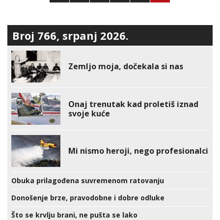
stranica
objava
Broj 766, srpanj 2026.
Zemljo moja, dočekala si nas
Onaj trenutak kad proletiš iznad
svoje kuće
Mi nismo heroji, nego profesionalci
Obuka prilagođena suvremenom ratovanju
Donošenje brze, pravodobne i dobre odluke
Što se krvlju brani, ne pušta se lako