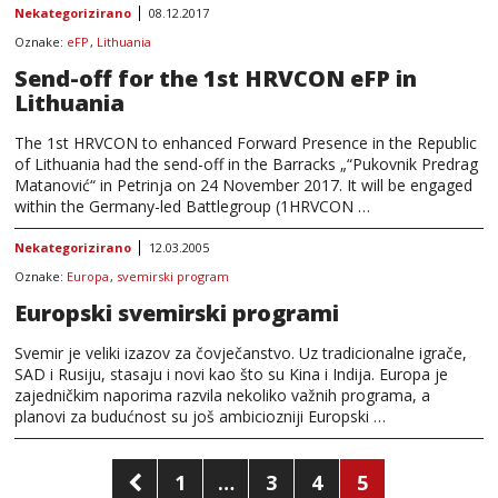
Nekategorizirano
08.12.2017
Oznake:
eFP
,
Lithuania
Send-off for the 1st HRVCON eFP in
Lithuania
The 1st HRVCON to enhanced Forward Presence in the Republic
of Lithuania had the send-off in the Barracks „“Pukovnik Predrag
Matanović“ in Petrinja on 24 November 2017. It will be engaged
within the Germany-led Battlegroup (1HRVCON …
Nekategorizirano
12.03.2005
Oznake:
Europa
,
svemirski program
Europski svemirski programi
Svemir je veliki izazov za čovječanstvo. Uz tradicionalne igrače,
SAD i Rusiju, stasaju i novi kao što su Kina i Indija. Europa je
zajedničkim naporima razvila nekoliko važnih programa, a
planovi za budućnost su još ambiciozniji Europski …
Brojevi
1
…
3
4
5