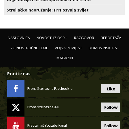
Streljačko naoružanje: H11 osvaja svijet
NASLOVNICA
NOVOSTI IZ OSRH
RAZGOVOR
REPORTAŽA
VOJNOSTRUČNE TEME
VOJNA POVIJEST
DOMOVINSKI RAT
MAGAZIN
Pratite nas
Like
Pronađite nas na Facebook-u
Follow
Pronađite nas na X-u
Follow
Pratite naš Youtube kanal