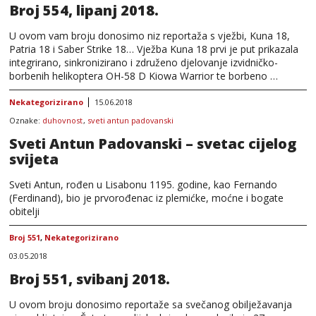
Broj 554, lipanj 2018.
U ovom vam broju donosimo niz reportaža s vježbi, Kuna 18,
Patria 18 i Saber Strike 18… Vježba Kuna 18 prvi je put prikazala
integrirano, sinkronizirano i združeno djelovanje izvidničko-
borbenih helikoptera OH-58 D Kiowa Warrior te borbeno …
Nekategorizirano
15.06.2018
Oznake:
duhovnost
,
sveti antun padovanski
Sveti Antun Padovanski – svetac cijelog
svijeta
Sveti Antun, rođen u Lisabonu 1195. godine, kao Fernando
(Ferdinand), bio je prvorođenac iz plemićke, moćne i bogate
obitelji
Broj 551
,
Nekategorizirano
03.05.2018
Broj 551, svibanj 2018.
U ovom broju donosimo reportaže sa svečanog obilježavanja