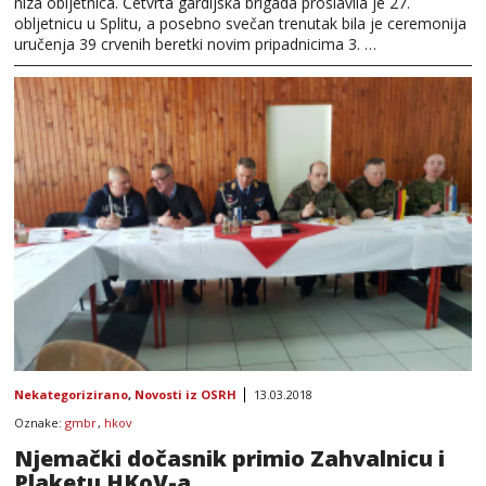
niza obljetnica. Četvrta gardijska brigada proslavila je 27.
obljetnicu u Splitu, a posebno svečan trenutak bila je ceremonija
uručenja 39 crvenih beretki novim pripadnicima 3. …
Nekategorizirano
,
Novosti iz OSRH
13.03.2018
Oznake:
gmbr
,
hkov
Njemački dočasnik primio Zahvalnicu i
Plaketu HKoV-a