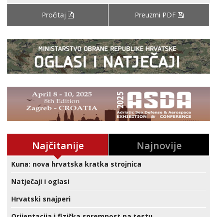
Pročitaj
Preuzmi PDF
Najčitanije
Najnovije
Kuna: nova hrvatska kratka strojnica
Natječaji i oglasi
Hrvatski snajperi
Orijentacija i fizička spremnost na testu