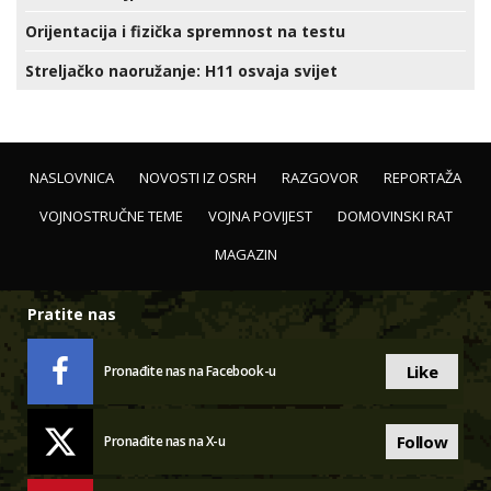
Orijentacija i fizička spremnost na testu
Streljačko naoružanje: H11 osvaja svijet
NASLOVNICA
NOVOSTI IZ OSRH
RAZGOVOR
REPORTAŽA
VOJNOSTRUČNE TEME
VOJNA POVIJEST
DOMOVINSKI RAT
MAGAZIN
Pratite nas
Like
Pronađite nas na Facebook-u
Follow
Pronađite nas na X-u