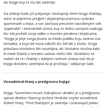
dio knjige koji će mu biti zanimljiv.
Da izdanje bude još potpunije i dostupnije širem krugu čitatelja,
autor je pripremio pregled i objašnjenja pojmova i pokrata
spomenutih u knjizi, a sve završava preciznim navođenjem svih
“papirnatih” i internetskih izvora, koji će dobro usmjeriti svakoga
tko želi proširiti svoje vidike o moćnim plovilima i letjelicama.
“Knjiga je prije svega pisana za mlađu publiku koju zanima ova
tematika, a koja tek mora odlučiti što želi biti u životu. Stoga
pokušava istodobno biti razumljiva, ali i dostatno stručna kako
bi mladi čitatelj o tematici saznao nešto više. Istodobno se
nadam da će i čitatelji s dubljom razinom znanja naći da je
knjiga dostatno zanimljiva da je pročitaju,” zaključuje Galić.
Viceadmiral Hranj u predgovoru knjige
Knjigu “Suvremeni nosači zrakoplova” ukratko je u predgovoru
opisao direktor Glavnog stožera Hrvatske vojske viceadmiral
Robert Hranj: “Pred čitateljem je zanimljiv i očaravajući prikaz