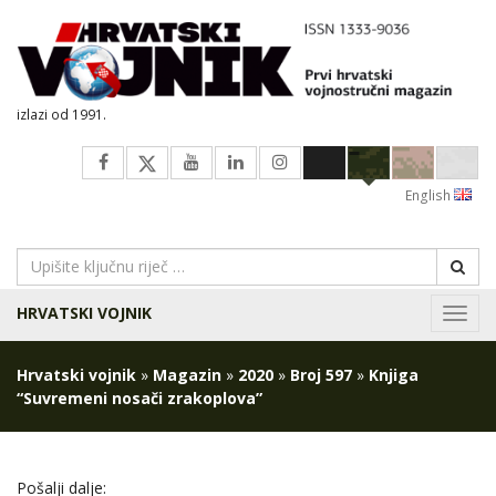
izlazi od 1991.
English
HRVATSKI VOJNIK
Navig
Hrvatski vojnik
»
Magazin
»
2020
»
Broj 597
»
Knjiga
“Suvremeni nosači zrakoplova”
Pošalji dalje: