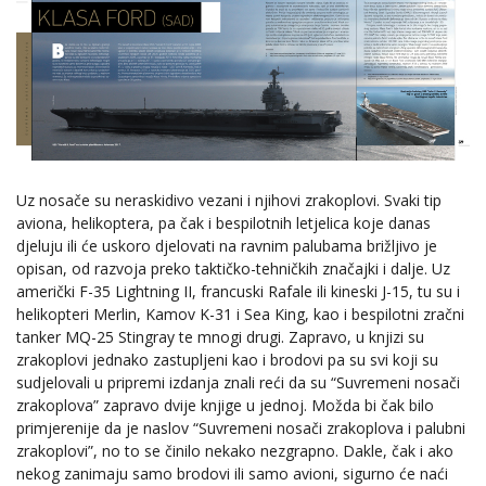
Uz nosače su neraskidivo vezani i njihovi zrakoplovi. Svaki tip
aviona, helikoptera, pa čak i bespilotnih letjelica koje danas
djeluju ili će uskoro djelovati na ravnim palubama brižljivo je
opisan, od razvoja preko taktičko-tehničkih značajki i dalje. Uz
američki F-35 Lightning II, francuski Rafale ili kineski J-15, tu su i
helikopteri Merlin, Kamov K-31 i Sea King, kao i bespilotni zračni
tanker MQ-25 Stingray te mnogi drugi. Zapravo, u knjizi su
zrakoplovi jednako zastupljeni kao i brodovi pa su svi koji su
sudjelovali u pripremi izdanja znali reći da su “Suvremeni nosači
zrakoplova” zapravo dvije knjige u jednoj. Možda bi čak bilo
primjerenije da je naslov “Suvremeni nosači zrakoplova i palubni
zrakoplovi”, no to se činilo nekako nezgrapno. Dakle, čak i ako
nekog zanimaju samo brodovi ili samo avioni, sigurno će naći