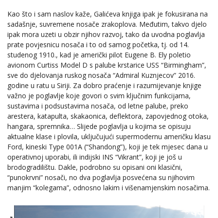
Kao što i sam naslov kaže, Galićeva knjiga ipak je fokusirana na
sadašnje, suvremene nosače zrakoplova. Međutim, takvo djelo
ipak mora uzeti u obzir njihov razvoj, tako da uvodna poglavlja
prate povjesnicu nosača i to od samog početka, tj. od 14.
studenog 1910., kad je američki pilot Eugene B. Ely poletio
avionom Curtiss Model D s palube krstarice USS “Birmingham”,
sve do djelovanja ruskog nosača “Admiral Kuznjecov” 2016.
godine u ratu u Siriji. Za dobro praćenje i razumijevanje knjige
važno je poglavlje koje govori o svim ključnim funkcijama,
sustavima i podsustavima nosača, od letne palube, preko
arestera, katapulta, skakaonica, deflektora, zapovjednog otoka,
hangara, spremnika… Slijede poglavlja u kojima se opisuju
aktualne klase i plovila, uključujući supermodernu američku klasu
Ford, kineski Type 001A (“Shandong”), koji je tek mjesec dana u
operativnoj uporabi, ili indijski INS “Vikrant”, koji je još u
brodogradilištu. Dakle, podrobno su opisani oni klasični,
“punokrvni” nosači, no dva poglavlja posvećena su njihovim
manjim “kolegama”, odnosno lakim i višenamjenskim nosačima.