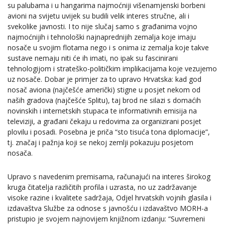
su palubama i u hangarima najmoćniji višenamjenski borbeni
avioni na svijetu uvijek su budili velik interes stručne, ali i
svekolike javnosti. I to nije slučaj samo s građanima vojno
najmoćnijih i tehnološki najnaprednijih zemalja koje imaju
nosače u svojim flotama nego i s onima iz zemalja koje takve
sustave nemaju niti će ih imati, no ipak su fascinirani
tehnologijom i strateško-političkim implikacijama koje vezujemo
uz nosače. Dobar je primjer za to upravo Hrvatska: kad god
nosač aviona (najčešće američki) stigne u posjet nekom od
naših gradova (najčešće Splitu), taj brod ne silazi s domaćih
novinskih i internetskih stupaca te informativnih emisija na
televiziji, a građani čekaju u redovima za organizirani posjet
plovilu i posadi. Posebna je priča “sto tisuća tona diplomacije”,
tj. značaj i pažnja koji se nekoj zemlji pokazuju posjetom
nosača.
Upravo s navedenim premisama, računajući na interes širokog
kruga čitatelja različitih profila i uzrasta, no uz zadržavanje
visoke razine i kvalitete sadržaja, Odjel hrvatskih vojnih glasila i
izdavaštva Službe za odnose s javnošću i izdavaštvo MORH-a
pristupio je svojem najnovijem knjižnom izdanju: “Suvremeni