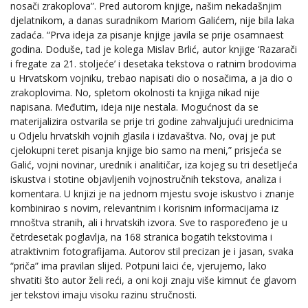
nosači zrakoplova”. Pred autorom knjige, našim nekadašnjim
djelatnikom, a danas suradnikom Mariom Galićem, nije bila laka
zadaća. “Prva ideja za pisanje knjige javila se prije osamnaest
godina. Doduše, tad je kolega Mislav Brlić, autor knjige ‘Razarači
i fregate za 21. stoljeće’ i desetaka tekstova o ratnim brodovima
u Hrvatskom vojniku, trebao napisati dio o nosačima, a ja dio o
zrakoplovima. No, spletom okolnosti ta knjiga nikad nije
napisana. Međutim, ideja nije nestala. Mogućnost da se
materijalizira ostvarila se prije tri godine zahvaljujući urednicima
u Odjelu hrvatskih vojnih glasila i izdavaštva. No, ovaj je put
cjelokupni teret pisanja knjige bio samo na meni,” prisjeća se
Galić, vojni novinar, urednik i analitičar, iza kojeg su tri desetljeća
iskustva i stotine objavljenih vojnostručnih tekstova, analiza i
komentara. U knjizi je na jednom mjestu svoje iskustvo i znanje
kombinirao s novim, relevantnim i korisnim informacijama iz
mnoštva stranih, ali i hrvatskih izvora. Sve to raspoređeno je u
četrdesetak poglavlja, na 168 stranica bogatih tekstovima i
atraktivnim fotografijama. Autorov stil precizan je i jasan, svaka
“priča” ima pravilan slijed. Potpuni laici će, vjerujemo, lako
shvatiti što autor želi reći, a oni koji znaju više kimnut će glavom
jer tekstovi imaju visoku razinu stručnosti.