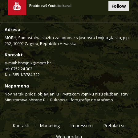
Follow
Pratite naš Youtube kanal
Adresa
MORH, Samostalna služba za odnose s javnošću i vojna glasila, p.p.
252, 10002 Zagreb, Republika Hrvatska
Kontakt
e-mail:
hrvojnik@morh.hr
tel: 0752 24 302
fax: 385 1/3784 322
Napomena
Novinarski prilozi objavljeni u Hrvatskom vojniku nisu službeni stav
Ministarstva obrane RH. Rukopise i fotografije ne vraćamo.
Kontakti
Marketing
Impressum
Pretplati se
Web-prodaja