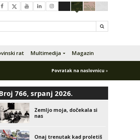
inski rat
Multimedija
Magazin
Povratak na naslovnicu
»
Broj 766, srpanj 2026.
Zemljo moja, dočekala si
nas
Onaj trenutak kad proletiš