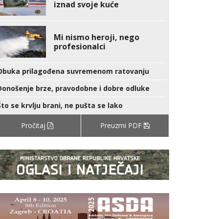
iznad svoje kuće
Mi nismo heroji, nego
profesionalci
Obuka prilagođena suvremenom ratovanju
Donošenje brze, pravodobne i dobre odluke
Što se krvlju brani, ne pušta se lako
Pročitaj
Preuzmi PDF