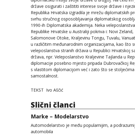
države osigurati i zaštititi interese svoje države i njez
Republika Hrvatska izgradila je mrežu diplomatskih pr
svrhu stručnog osposobljavanja diplomatskog osobl
1990-ih Diplomatska akademija. Neka veleposlanstva p
Republike Hrvatske u Australiji pokriva i: Novi Zelan
Salomonove Otoke, Kraljevinu Tongu, Tuvalu, Vanuatu
u različitim međunarodnim organizacijama, kao što su
veleposlanstva stranih država u Republici Hrvatskoj sa
država, npr. Veleposlanstvo Kraljevine Tajlanda u Repu
diplomacije posebno mjesto pripada Dubrovačkoj Repu
s vlastitom diplomacijom već i zato što se stoljećima
samostalnost.
TEKST Ivo Aščić
Slični članci
Marke – Modelarstvo
Automodelarstvo je među popularnijim, a podrazumijev
automobila