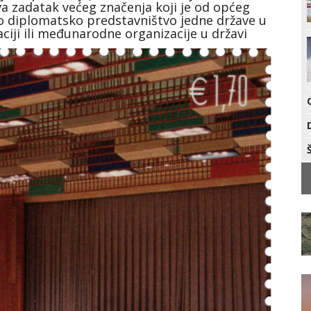
va zadatak većeg značenja koji je od općeg
lno diplomatsko predstavništvo jedne države u
iji ili međunarodne organizacije u državi