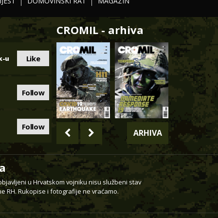
IJEST
DOMOVINSKI RAT
MAGAZIN
CROMIL - arhiva
Like
k-u
Follow
Follow
ARHIVA
a
 objavljeni u Hrvatskom vojniku nisu službeni stav
e RH. Rukopise i fotografije ne vraćamo.