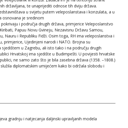
inih državljana, te unaprijediti odnose tih dviju država.
edstavništava u svijetu putem veleposlanstava i konzulata, a u
ja osnovana je sredinom
okrivaju i područja drugih država, primjerice Veleposlanstvo
d, Kiribati, Papuu Novu Gvineju, Nezavisnu Državu Samou,
, Nauru i Republiku Fidži. Osim toga, RH ima veleposlanstva i
, primjerice, Ujedinjeni narodi i NATO. Brojna su
 sjedištem u Zagrebu, ali isto tako i na području drugih
blici Hrvatskoj ima sjedište u Budimpešti. U povijesti hrvatske
blici, ne samo zato što je bila zasebna država (1358. –1808.)
 služila diplomatskim umijećem kako bi održala slobodu i
a gradnju i natjecanja daljinski upravljanih modela