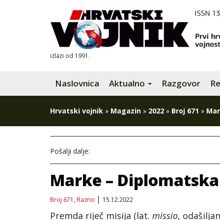
izlazi od 1991.
Naslovnica
Aktualno
Razgovor
Re
Hrvatski vojnik
»
Magazin
»
2022
»
Broj 671
»
Mar
Pošalji dalje:
Marke – Diplomatska
Broj 671
,
Razno
15.12.2022
Premda riječ misija (lat.
missio
, odašilja