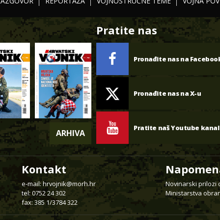
RAZGOVOR
REPORTAŽA
VOJNOSTRUČNE TEME
VOJNA POV
Pratite nas
Pronađite nas na Faceboo
Pronađite nas na X-u
Pratite naš Youtube kanal
ARHIVA
Kontakt
Napomen
e-mail:
hrvojnik@morh.hr
Novinarski prilozi
tel: 0752 24 302
Ministarstva obran
fax: 385 1/3784 322