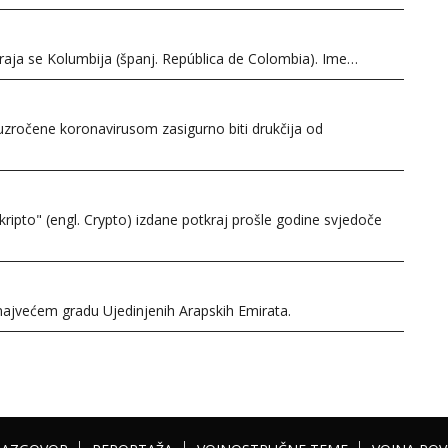
ja se Kolumbija (španj. República de Colombia). Ime…
zročene koronavirusom zasigurno biti drukčija od
ipto" (engl. Crypto) izdane potkraj prošle godine svjedoče
najvećem gradu Ujedinjenih Arapskih Emirata.