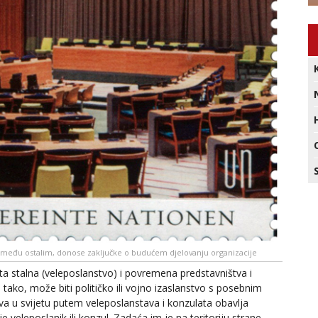
ji, među ostalim, donose zaključke o budućem djelovanju organizacije
ita stalna (veleposlanstvo) i povremena predstavništva i
 tako, može biti političko ili vojno izaslanstvo s posebnim
 u svijetu putem veleposlanstava i konzulata obavlja
 veleposlanik ili konzul. Zadaća im je na teritoriju strane