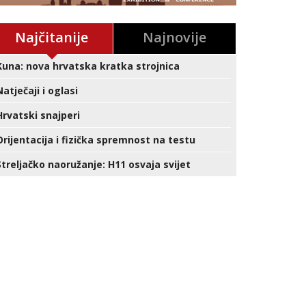
Najčitanije
Najnovije
Kuna: nova hrvatska kratka strojnica
Natječaji i oglasi
Hrvatski snajperi
Orijentacija i fizička spremnost na testu
Streljačko naoružanje: H11 osvaja svijet