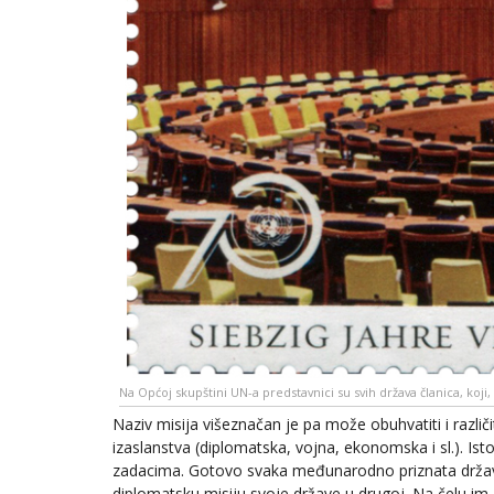
Na Općoj skupštini UN-a predstavnici su svih država članica, ko
Naziv misija višeznačan je pa može obuhvatiti i različ
izaslanstva (diplomatska, vojna, ekonomska i sl.). Isto
zadacima. Gotovo svaka međunarodno priznata država
diplomatsku misiju svoje države u drugoj. Na čelu im je