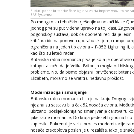
Budući ponos britanske flote izgleda zaista impresivno, i to ne
BAE Systems)
Po mnogim su tehničkim rješenjima nosači klase Que
jednog prvi su put viđena upravo na toj klasi. Zagovor
pogonskog sustava, dok će oponenti reći da je jedini 
kritičara ide na ponovnu uporabu ski-jump rampe umj
ograničena na jedan tip aviona – F-35B Lightning II,
kao što su leteći radari.
Britanska ratna mornarica prva je koja je operativno
katapulta kažu da je Velika Britanija mogla od bliskog 
probleme. No, da bismo objasnili privrženost britansk
Elizabeth, moramo se vratiti u nedavnu prošlost.
Modernizacija i smanjenje
Britanska ratna mornarica bila je na kraju Drugog sv
njezinu su sastavu bila čak 52 nosača aviona. Međutim
ubrzano, poslijekolonijalno smanjivanje carstva “u k
jake ratne mornarice. Do kraja pedesetih godina bilo j
supersile. Pokrenut je veliki proces modernizacije ra
nosača zrakoplova poslan je u rezališta, iako je zna