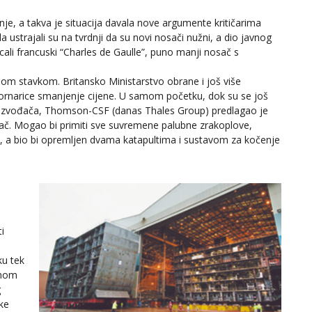
nje, a takva je situacija davala nove argumente kritičarima
 ustrajali su na tvrdnji da su novi nosači nužni, a dio javnog
icali francuski “Charles de Gaulle”, puno manji nosač s
om stavkom. Britansko Ministarstvo obrane i još više
mornarice smanjenje cijene. U samom početku, dok su se još
i proizvođača, Thomson-CSF (danas Thales Group) predlagao je
sač. Mogao bi primiti sve suvremene palubne zrakoplove,
ye, a bio bi opremljen dvama katapultima i sustavom za kočenje
i
ku tek
enom
g
ke