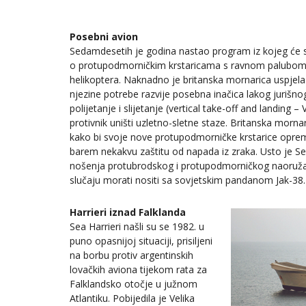
Posebni avion
Sedamdesetih je godina nastao program iz kojeg će se r
o protupodmorničkim krstaricama s ravnom palubom
helikoptera. Naknadno je britanska mornarica uspjela 
njezine potrebe razvije posebna inačica lakog jurišno
polijetanje i slijetanje (vertical take-off and landin
protivnik uništi uzletno-sletne staze. Britanska mornar
kako bi svoje nove protupodmorničke krstarice opre
barem nekakvu zaštitu od napada iz zraka. Usto je S
nošenja protubrodskog i protupodmorničkog naoružanj
slučaju morati nositi sa sovjetskim pandanom Jak-38.
Harrieri iznad Falklanda
Sea Harrieri našli su se 1982. u
puno opasnijoj situaciji, prisiljeni
na borbu protiv argentinskih
lovačkih aviona tijekom rata za
Falklandsko otočje u južnom
Atlantiku. Pobijedila je Velika