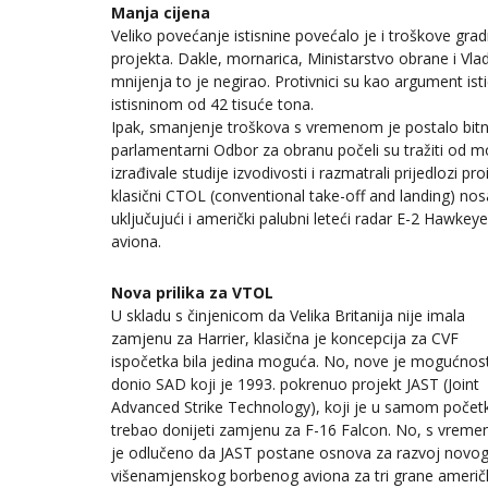
Manja cijena
Veliko povećanje istisnine povećalo je i troškove grad
projekta. Dakle, mornarica, Ministarstvo obrane i Vlada
mnijenja to je negirao. Protivnici su kao argument ist
istisninom od 42 tisuće tona.
Ipak, smanjenje troškova s vremenom je postalo bitn
parlamentarni Odbor za obranu počeli su tražiti od 
izrađivale studije izvodivosti i razmatrali prijedloz
klasični CTOL (conventional take-off and landing) no
uključujući i američki palubni leteći radar E-2 Hawke
aviona.
Nova prilika za VTOL
U skladu s činjenicom da Velika Britanija nije imala
zamjenu za Harrier, klasična je koncepcija za CVF
ispočetka bila jedina moguća. No, nove je mogućnost
donio SAD koji je 1993. pokrenuo projekt JAST (Joint
Advanced Strike Technology), koji je u samom počet
trebao donijeti zamjenu za F-16 Falcon. No, s vrem
je odlučeno da JAST postane osnova za razvoj novo
višenamjenskog borbenog aviona za tri grane američ