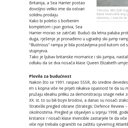
Britanija, a Sea Harrier postao
dovoljno veliko ime da ostvari
Tiltrotor MV-22B Osp
klase Invincible koji
solidnu prodaju.
istisninu, i ona će s
Kako bi poletio s borbenim
kompletom i pun goriva, Sea
Harrier morao se zatrčati. Budući da letna paluba prot
duga, rješenje je pronađeno u ugradnji ski-jump ra
“Illustrious” rampa je bila postavljena pod kutom o
stupnjeva.
Tako je ljubav britanske mornarice i ski-jumpa, nasta
odluku da se dva nosača klase Queen Elizabeth umj
Plovila za budućnost
Nakon što se 1991. raspao SSSR, do sredine devedese
im s kopna više ne prijeti nikakva opasnost te da su 
pružaju idealnu priliku za demonstraciju snage neke z
XX. st. to su bili bojni brodovi, a danas su nosači zrako
Strateški pregled obrane (Strategic Defence Review – 
okolnostima. Pregled je objavljen u srpnju 1998. god
krstarice / nosači klase Invincible zastarjele te da 
više nije trebala ograničiti na zaštitu sjevernog Atlan