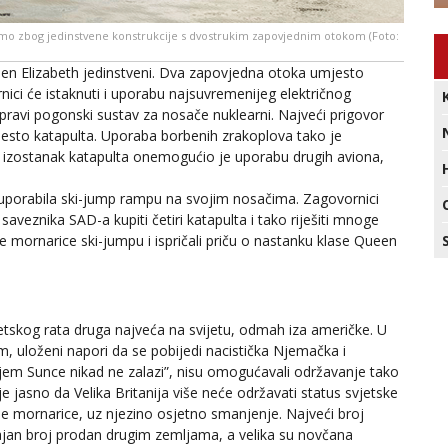
 samo zbog jedinstvene konstrukcije s dvostrukim zapovjednim otokom (Foto:
en Elizabeth jedinstveni. Dva zapovjedna otoka umjesto
nici će istaknuti i uporabu najsuvremenijeg električnog
pravi pogonski sustav za nosače nuklearni. Najveći prigovor
esto katapulta. Uporaba borbenih zrakoplova tako je
 a izostanak katapulta onemogućio je uporabu drugih aviona,
 uporabila ski-jump rampu na svojim nosačima. Zagovornici
saveznika SAD-a kupiti četiri katapulta i tako riješiti mnoge
e mornarice ski-jumpu i ispričali priču o nastanku klase Queen
jetskog rata druga najveća na svijetu, odmah iza američke. U
, uloženi napori da se pobijedi nacistička Njemačka i
ojem Sunce nikad ne zalazi”, nisu omogućavali održavanje tako
e jasno da Velika Britanija više neće održavati status svjetske
tne mornarice, uz njezino osjetno smanjenje. Najveći broj
čajan broj prodan drugim zemljama, a velika su novčana