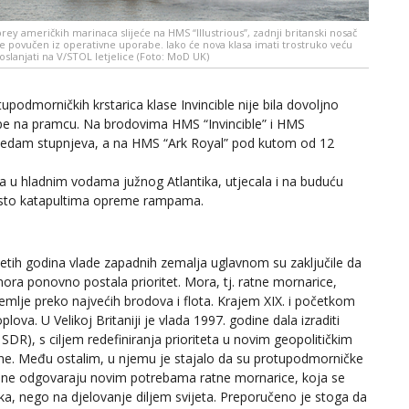
rey američkih marinaca slijeće na HMS “Illustrious”, zadnji britanski nosač
 je povučen iz operativne uporabe. Iako će nova klasa imati trostruko veću
e oslanjati na V/STOL letjelice (Foto: MoD UK)
upodmorničkih krstarica klase Invincible nije bila dovoljno
mpe na pramcu. Na brodovima HMS “Invincible” i HMS
d sedam stupnjeva, a na HMS “Ark Royal” pod kutom od 12
la u hladnim vodama južnog Atlantika, utjecala i na buduću
esto katapultima opreme rampama.
tih godina vlade zapadnih zemalja uglavnom su zaključile da
mora ponovno postala prioritet. Mora, tj. ratne mornarice,
emlje preko najvećih brodova i flota. Krajem XIX. i početkom
plova. U Velikoj Britaniji je vlada 1997. godine dala izraditi
SDR), s ciljem redefiniranja prioriteta u novim geopolitičkim
ine. Među ostalim, u njemu je stajalo da su protupodmorničke
više ne odgovaraju novim potrebama ratne mornarice, koja se
tika, nego na djelovanje diljem svijeta. Preporučeno je stoga da