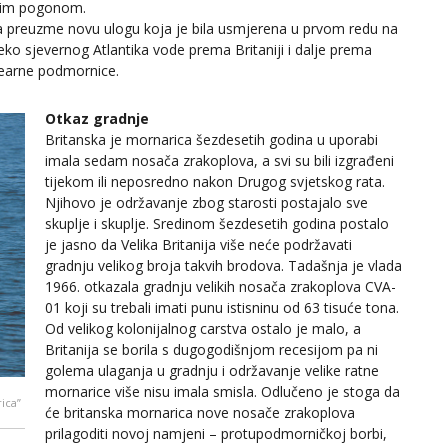
rnim pogonom.
da preuzme novu ulogu koja je bila usmjerena u prvom redu na
reko sjevernog Atlantika vode prema Britaniji i dalje prema
learne podmornice.
Otkaz gradnje
Britanska je mornarica šezdesetih godina u uporabi
imala sedam nosača zrakoplova, a svi su bili izgrađeni
tijekom ili neposredno nakon Drugog svjetskog rata.
Njihovo je održavanje zbog starosti postajalo sve
skuplje i skuplje. Sredinom šezdesetih godina postalo
je jasno da Velika Britanija više neće podržavati
gradnju velikog broja takvih brodova. Tadašnja je vlada
1966. otkazala gradnju velikih nosača zrakoplova CVA-
01 koji su trebali imati punu istisninu od 63 tisuće tona.
Od velikog kolonijalnog carstva ostalo je malo, a
Britanija se borila s dugogodišnjom recesijom pa ni
golema ulaganja u gradnju i održavanje velike ratne
mornarice više nisu imala smisla. Odlučeno je stoga da
rica”
će britanska mornarica nove nosače zrakoplova
prilagoditi novoj namjeni – protupodmorničkoj borbi,