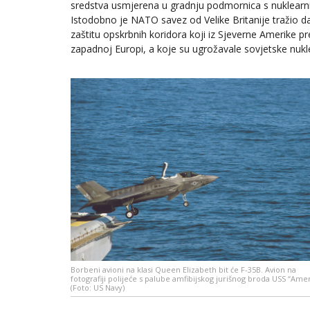
sredstva usmjerena u gradnju podmornica s nuklea
Istodobno je NATO savez od Velike Britanije tražio 
zaštitu opskrbnih koridora koji iz Sjeverne Amerike p
zapadnoj Europi, a koje su ugrožavale sovjetske nuk
Borbeni avioni na klasi Queen Elizabeth bit će F-35B. Avion na
fotografiji polijeće s palube amfibijskog jurišnog broda USS “Ame
(Foto: US Navy)