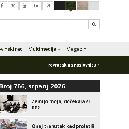
inski rat
Multimedija
Magazin
Povratak na naslovnicu
»
Broj 766, srpanj 2026.
Zemljo moja, dočekala si
nas
Onaj trenutak kad proletiš