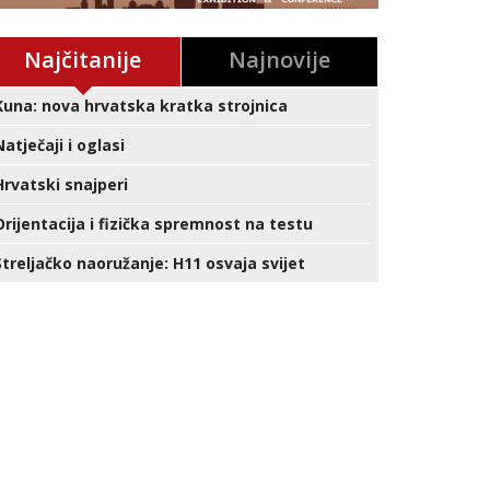
Najčitanije
Najnovije
Kuna: nova hrvatska kratka strojnica
Natječaji i oglasi
Hrvatski snajperi
Orijentacija i fizička spremnost na testu
Streljačko naoružanje: H11 osvaja svijet