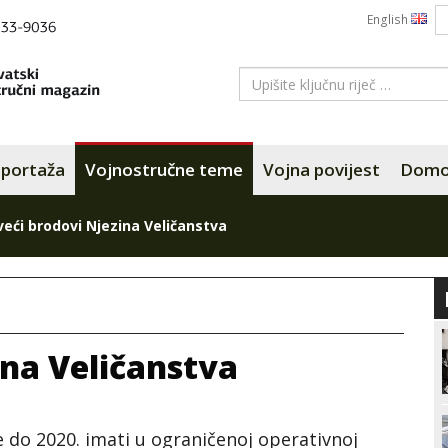
English
portaža
Vojnostručne teme
Vojna povijest
Domov
veći brodovi Njezina Veličanstva
ina Veličanstva
 do 2020. imati u ograničenoj operativnoj