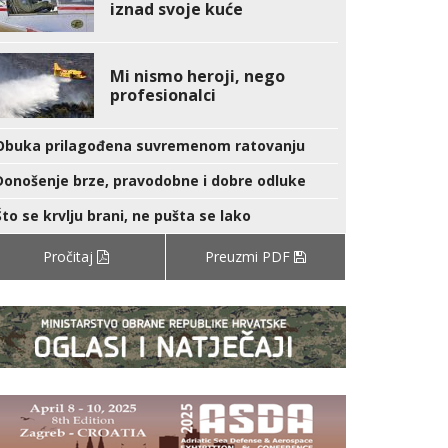
iznad svoje kuće
Mi nismo heroji, nego
profesionalci
Obuka prilagođena suvremenom ratovanju
Donošenje brze, pravodobne i dobre odluke
Što se krvlju brani, ne pušta se lako
Pročitaj
Preuzmi PDF