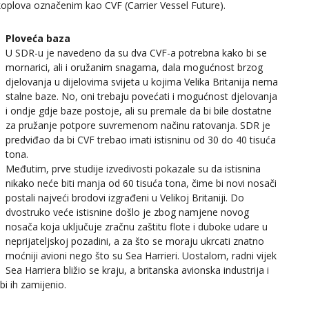
oplova označenim kao CVF (Carrier Vessel Future).
Ploveća baza
U SDR-u je navedeno da su dva CVF-a potrebna kako bi se
mornarici, ali i oružanim snagama, dala mogućnost brzog
djelovanja u dijelovima svijeta u kojima Velika Britanija nema
stalne baze. No, oni trebaju povećati i mogućnost djelovanja
i ondje gdje baze postoje, ali su premale da bi bile dostatne
za pružanje potpore suvremenom načinu ratovanja. SDR je
predviđao da bi CVF trebao imati istisninu od 30 do 40 tisuća
tona.
Međutim, prve studije izvedivosti pokazale su da istisnina
nikako neće biti manja od 60 tisuća tona, čime bi novi nosači
postali najveći brodovi izgrađeni u Velikoj Britaniji. Do
dvostruko veće istisnine došlo je zbog namjene novog
nosača koja uključuje zračnu zaštitu flote i duboke udare u
neprijateljskoj pozadini, a za što se moraju ukrcati znatno
moćniji avioni nego što su Sea Harrieri. Uostalom, radni vijek
Sea Harriera bližio se kraju, a britanska avionska industrija i
bi ih zamijenio.