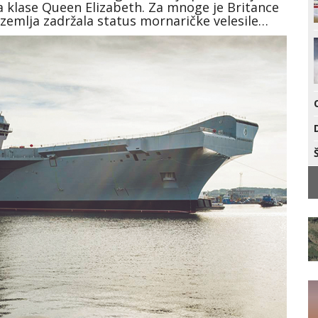
a klase Queen Elizabeth. Za mnoge je Britance
 zemlja zadržala status mornaričke velesile…