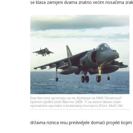
se klasa zamijeni dvama znatno većim nosačima zrak
Dva Harriera spremaju se na slijetanje na HMS “Illustrious”
tijekom vježbe Joint Warrior 2008. Ti su avioni danas izvan
operativne uporabe u britanskoj mornarici (Foto: MoD UK)
državna riznica nisu predvidjele domaći projekt kojim 