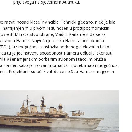
prije svega na sjevernom Atlantiku.
azviti nosači klase Invincible. Tehnički gledano, riječ je bila
, namijenjenim u prvom redu nošenju protupodmorničkih
uvjeriti Ministarstvo obrane, Vladu i Parlament da se za
g aviona Harrier. Najveća je odlika Harriera bilo okomito
g – VTOL), uz mogućnost nastavka borbenog djelovanja i ako
ica tu je jedinstvenu sposobnost Harriera odlučila iskoristiti
mila višenamjenskim borbenim avionom i tako im pružila
ea Harrier, kako je nazvan mornarički model, imao i mogućnost
a. Projektanti su očekivali da će se Sea Harrier u najgorem