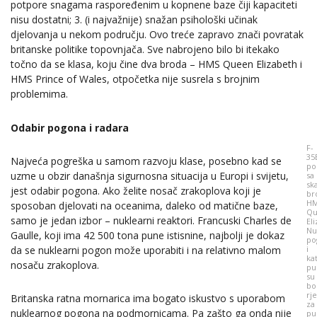
potpore snagama raspoređenim u kopnene baze čiji kapaciteti
nisu dostatni; 3. (i najvažnije) snažan psihološki učinak
djelovanja u nekom području. Ovo treće zapravo znači povratak
britanske politike topovnjača. Sve nabrojeno bilo bi itekako
točno da se klasa, koju čine dva broda – HMS Queen Elizabeth i
HMS Prince of Wales, otpočetka nije susrela s brojnim
problemima.
Odabir pogona i radara
F-
35
Najveća pogreška u samom razvoju klase, posebno kad se
po
uzme u obzir današnja sigurnosna situacija u Europi i svijetu,
sa
sk
jest odabir pogona. Ako želite nosač zrakoplova koji je
br
H
sposoban djelovati na oceanima, daleko od matične baze,
Qu
samo je jedan izbor – nuklearni reaktori. Francuski Charles de
El
Nu
Gaulle, koji ima 42 500 tona pune istisnine, najbolji je dokaz
po
i
da se nuklearni pogon može uporabiti i na relativno malom
ka
nosaču zrakoplova.
pu
su
bo
rj
Britanska ratna mornarica ima bogato iskustvo s uporabom
za
nuklearnog pogona na podmornicama. Pa zašto ga onda nije
pu