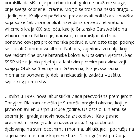
pomislila da više nije potrebno imati goleme oružane snage,
prije svega kopnene i zračne. Moglo se trošiti na nešto drugo. U
Ujedinjenoj Kraljevini počela su prevladavati politička stanovišta
koja su se čak znala približiti navodima da se svijet vratio u
vrijeme s kraja XIX. stoljeća, kad je Britansko Carstvo bilo na
vrhuncu moći. Nitko nije, naravno, ni pomišljao da treba
ponovno osvajati prekomorska područja. Umjesto toga, počinje
se isticati Commonwealth of Nations, zajednica zemalja koju
sve redom čine bivše britanske kolonije. U takvim uvjetima, kad
SSSR više nije bio prijetnja atlantskim plovnim putovima koji
spajaju Otok sa Sjedinjenim Državama, Kraljevska ratna
mornarica ponovno je dobila nekadašnju zadaću – zaštitu
svjetskog pomorstva.
U svibnju 1997. nova laburistička vlada predvođena premijerom
Tonyjem Blairom dovršila je Strateški pregled obrane, koji je
javno objavljen u srpnju iduće godine. Uz ostalo, u njemu se
spominje i gradnja novih nosača zrakoplova. Kao glavne
prednosti njihove gradnje navedene su: 1. sposobnost
djelovanja na svim oceanima i morima, uključujući i područja na
kojima nisu dostupne kopnene baze; 2. mogućnost pružanja