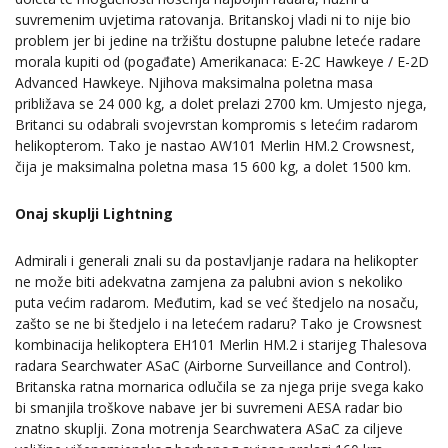
suvremenim uvjetima ratovanja. Britanskoj vladi ni to nije bio
problem jer bi jedine na tržištu dostupne palubne leteće radare
morala kupiti od (pogađate) Amerikanaca: E-2C Hawkeye / E-2D
Advanced Hawkeye. Njihova maksimalna poletna masa
približava se 24 000 kg, a dolet prelazi 2700 km. Umjesto njega,
Britanci su odabrali svojevrstan kompromis s letećim radarom
helikopterom. Tako je nastao AW101 Merlin HM.2 Crowsnest,
čija je maksimalna poletna masa 15 600 kg, a dolet 1500 km.
Onaj skuplji Lightning
Admirali i generali znali su da postavljanje radara na helikopter
ne može biti adekvatna zamjena za palubni avion s nekoliko
puta većim radarom. Međutim, kad se već štedjelo na nosaču,
zašto se ne bi štedjelo i na letećem radaru? Tako je Crowsnest
kombinacija helikoptera EH101 Merlin HM.2 i starijeg Thalesova
radara Searchwater ASaC (Airborne Surveillance and Control).
Britanska ratna mornarica odlučila se za njega prije svega kako
bi smanjila troškove nabave jer bi suvremeni AESA radar bio
znatno skuplji. Zona motrenja Searchwatera ASaC za ciljeve