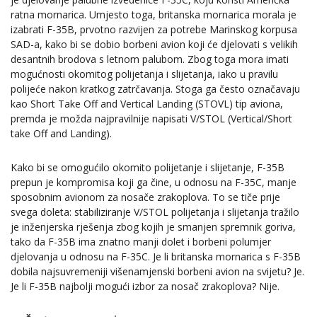
ratna mornarica. Umjesto toga, britanska mornarica morala je
izabrati F-35B, prvotno razvijen za potrebe Marinskog korpusa
SAD-a, kako bi se dobio borbeni avion koji će djelovati s velikih
desantnih brodova s letnom palubom. Zbog toga mora imati
mogućnosti okomitog polijetanja i slijetanja, iako u pravilu
polijeće nakon kratkog zatrčavanja. Stoga ga često označavaju
kao Short Take Off and Vertical Landing (STOVL) tip aviona,
premda je možda najpravilnije napisati V/STOL (Vertical/Short
take Off and Landing).
Kako bi se omogućilo okomito polijetanje i slijetanje, F-35B
prepun je kompromisa koji ga čine, u odnosu na F-35C, manje
sposobnim avionom za nosače zrakoplova. To se tiče prije
svega doleta: stabiliziranje V/STOL polijetanja i slijetanja tražilo
je inženjerska rješenja zbog kojih je smanjen spremnik goriva,
tako da F-35B ima znatno manji dolet i borbeni polumjer
djelovanja u odnosu na F-35C. Je li britanska mornarica s F-35B
dobila najsuvremeniji višenamjenski borbeni avion na svijetu? Je.
Je li F-35B najbolji mogući izbor za nosač zrakoplova? Nije.