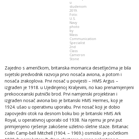
u
studenom
2019.
Foto:
U.S.
Navy
photo
by
Mass
Communication
Specialist
2nd
Class
Cameron
Stone
Zajedno s američkom, britanska mornarica desetljećima je bila
svjetski predvodnik razvoja prvo nosača aviona, a potom i
nosača zrakoplova. Prvi nosač u povijesti – HMS Argus –
izgrađen je 1918. u Ujedinjenoj Kraljevini, no kao prenamijenjeni
prekooceanski putnički brod. Prvi namjenski projektiran i
izgrađen nosač aviona bio je britanski HMS Hermes, koji je
1924. ušao u operativnu uporabu. Prvi nosač koji je dobio
zapovjedni otok na desnom boku bio je britanski HMS Ark
Royal, u operativnoj uporabi od 1938. Na njemu je prvi put
primijenjeno rješenje zakošene uzletno-sletne staze. Britanac
Colin Camp-bell Mitchell (1904. – 1969.) osmislio je početkom