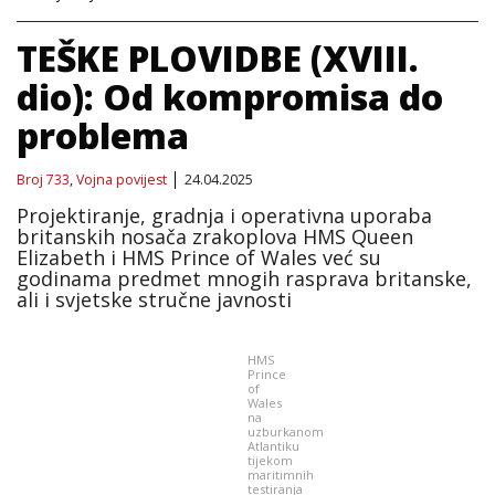
TEŠKE PLOVIDBE (XVIII.
dio): Od kompromisa do
problema
Broj 733
,
Vojna povijest
24.04.2025
Projektiranje, gradnja i operativna uporaba
britanskih nosača zrakoplova HMS Queen
Elizabeth i HMS Prince of Wales već su
godinama predmet mnogih rasprava britanske,
ali i svjetske stručne javnosti
HMS
Prince
of
Wales
na
uzburkanom
Atlantiku
tijekom
maritimnih
testiranja