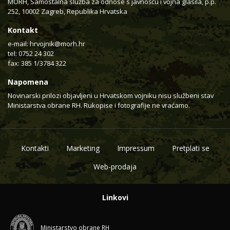
MORH, Samostalna služba za odnose s javnošću i vojna glasila, p.p.
252, 10002 Zagreb, Republika Hrvatska
Kontakt
e-mail:
hrvojnik@morh.hr
tel: 0752 24 302
fax: 385 1/3784 322
Napomena
Novinarski prilozi objavljeni u Hrvatskom vojniku nisu službeni stav
Ministarstva obrane RH. Rukopise i fotografije ne vraćamo.
Kontakti
Marketing
Impressum
Pretplati se
Web-prodaja
Linkovi
Ministarstvo obrane RH