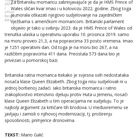
Za britansku mornaricu zabrinjavajuće je da je HMS Prince of
2024
/
Wales sličan kvar imao i u kolovozu 2022. godine. Zbog toga
LPhot
je morala otkazati njegovo sudjelovanje na zajedničkim
Belinda
Alker
vježbama s američkom mornaricom. Britanski parlament
objavio je tako u svibnju 2023. da je HMS Prince of Wales od
trenutka ulaska u operativnu uporabu 10. prosinca 2019. samo
na moru proveo 21,3, a na popravcima 33 posto vremena. Imao
je 1251 operativni dan. Od toga je na moru bio 267, a na
različitim popravcima 411 dana. Preostala 573 dana bio je
privezan u pomorskoj bazi.
Britanska ratna mornarica itekako je svjesna svih nedostataka
nosača klase Queen Elizabeth. Zbog toga nisu sudjelovali ni u
jednoj borbenoj zadaći. Iako britanska mornarica i ratno
zrakoplovstvo intenzivno djeluju protiv Huta u Jemenu, nosači
klase Queen Elizabeth u tim operacijama ne sudjeluju. To je
najbolji argument za kritičare tih brodova. U međuvremenu se
javljaju i zamisli o njihovoj modernizaciji, tj. proširenju
sposobnosti, primjerice dronovima.
TEKST:
Mario Galić