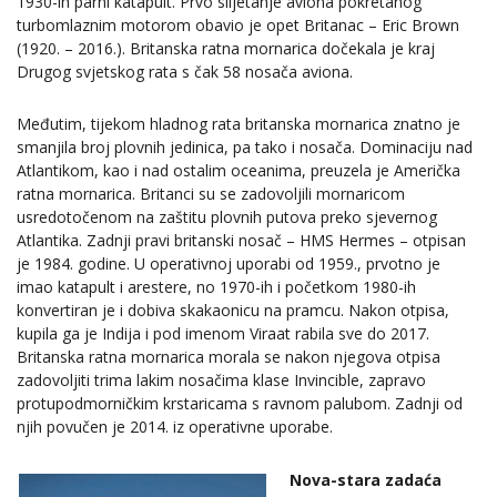
1930-ih parni katapult. Prvo slijetanje aviona pokretanog
turbomlaznim motorom obavio je opet Britanac – Eric Brown
(1920. – 2016.). Britanska ratna mornarica dočekala je kraj
Drugog svjetskog rata s čak 58 nosača aviona.
Međutim, tijekom hladnog rata britanska mornarica znatno je
smanjila broj plovnih jedinica, pa tako i nosača. Dominaciju nad
Atlantikom, kao i nad ostalim oceanima, preuzela je Američka
ratna mornarica. Britanci su se zadovoljili mornaricom
usredotočenom na zaštitu plovnih putova preko sjevernog
Atlantika. Zadnji pravi britanski nosač – HMS Hermes – otpisan
je 1984. godine. U operativnoj uporabi od 1959., prvotno je
imao katapult i arestere, no 1970-ih i početkom 1980-ih
konvertiran je i dobiva skakaonicu na pramcu. Nakon otpisa,
kupila ga je Indija i pod imenom Viraat rabila sve do 2017.
Britanska ratna mornarica morala se nakon njegova otpisa
zadovoljiti trima lakim nosačima klase Invincible, zapravo
protupodmorničkim krstaricama s ravnom palubom. Zadnji od
njih povučen je 2014. iz operativne uporabe.
Nova-stara zadaća