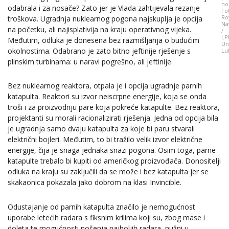
no
odabrala i za nosače? Zato jer je Vlada zahtijevala rezanje
Fo
Ro
troškova. Ugradnja nuklearnog pogona najskuplja je opcija
Na
na početku, ali najisplativija na kraju operativnog vijeka.
/
LP
Međutim, odluka je donesena bez razmišljanja o budućim
Un
okolnostima. Odabrano je zato bitno jeftinije rješenje s
Lu
plinskim turbinama: u naravi pogrešno, ali jeftinije.
Bez nuklearnog reaktora, otpala je i opcija ugradnje parnih
katapulta. Reaktori su izvor neiscrpne energije, koja se onda
troši i za proizvodnju pare koja pokreće katapulte. Bez reaktora,
projektanti su morali racionalizirati rješenja. Jedna od opcija bila
je ugradnja samo dvaju katapulta za koje bi paru stvarali
električni bojleri. Međutim, to bi tražilo velik izvor električne
energije, čija je snaga jednaka snazi pogona. Osim toga, parne
katapulte trebalo bi kupiti od američkog proizvođača. Donositelji
odluka na kraju su zaključili da se može i bez katapulta jer se
skakaonica pokazala jako dobrom na klasi Invincible.
Odustajanje od parnih katapulta značilo je nemogućnost
uporabe letećih radara s fiksnim krilima koji su, zbog mase i
doleta te mogućnosti nošenja najboljih radara, nužni u