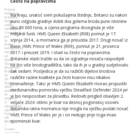
Često na popravcima
Prema
mišljenju
Na kraju, unatoč svim pokušajima štednje, Britanci su nakon
kritičara,
puno odgoda gradnje dobili dva golema broda pune istisnine
leteći
radar
oko 80 000 tona, a cijena programa dosegnula je više
helikopter
Crowsnest
milijardi funti. HMS Queen Elizabeth (R08) porinut je 17.
još
srpnja 2014., a mornarica ga je preuzela 2017. Drugi nosač iz
je
jedan
klase: HMS Prince of Wales (R09), porinut je 21. prosinca
kompromis
vezan
2017. i preuzet 2019. I otad su često na popravcima.
uz
Britanske vlasti tražile su da se izgradnja nosača raspodijeli
klasu
Queen
na što više brodogradilišta, tako da ih je u gradnji sudjelovalo
Elizabeth.
čak sedam. Posljedica je da su različiti dijelovi brodova
Britanci
će
različite razine kvalitete pa česti kvarovi nisu nikakvo
do
kraja
iznenađenje. Tako je HMS Queen Elizabeth morao propustiti
2029.
međunarodnu pomorsku vježbu Steadfast Defender 2024 jer
povući
te
je bio nesposoban za plovidbu. Redoviti pregled obavljen 2.
letjelice
veljače 2024. otkrio je kvar na desnoj pogonskoj osovini.
iz
operativne
Britanska ratna mornarica nije mogla na vježbu poslati nosač
uporabe
Foto:
HMS Prince of Wales jer je i on nedugo prije toga imao
UK
spomenuti kvar.
MOD
/
Crown
copyright