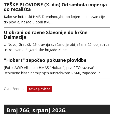
TEŠKE PLOVIDBE (X. dio) Od simbola imperija
do rezališta
Kako se britanski HMS Dreadnought, po kojem je nazvan cijeli
tip plovila, našao u podlistku…
U obrani od ravne Slavonije do kršne
Dalmacije
U Novoj Gradiški 29. travnja svečano je obilježena 26. obljetnica
ustrojavanja 3. gardijske brigade Kune,…
"Hobart" započeo pokusne plovidbe
(Foto: AWD Alliance) HMAS "Hobart", prvi PZO razarač
istoimene klase namijenjen australskom RM-u, započeo je…
Označeno sa:
teške plovidbe
Broj 766, srpanj 2026.