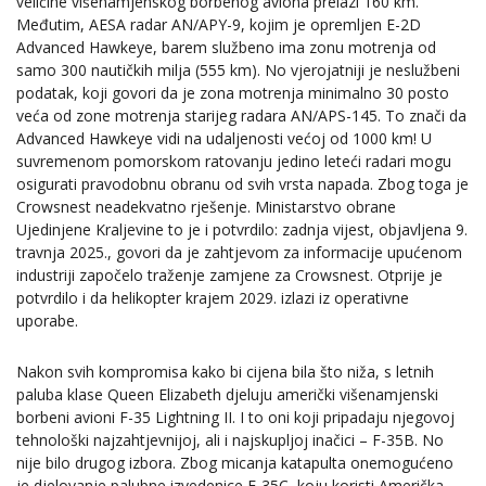
veličine višenamjenskog borbenog aviona prelazi 160 km.
Međutim, AESA radar AN/APY-9, kojim je opremljen E-2D
Advanced Hawkeye, barem službeno ima zonu motrenja od
samo 300 nautičkih milja (555 km). No vjerojatniji je neslužbeni
podatak, koji govori da je zona motrenja minimalno 30 posto
veća od zone motrenja starijeg radara AN/APS-145. To znači da
Advanced Hawkeye vidi na udaljenosti većoj od 1000 km! U
suvremenom pomorskom ratovanju jedino leteći radari mogu
osigurati pravodobnu obranu od svih vrsta napada. Zbog toga je
Crowsnest neadekvatno rješenje. Ministarstvo obrane
Ujedinjene Kraljevine to je i potvrdilo: zadnja vijest, objavljena 9.
travnja 2025., govori da je zahtjevom za informacije upućenom
industriji započelo traženje zamjene za Crowsnest. Otprije je
potvrdilo i da helikopter krajem 2029. izlazi iz operativne
uporabe.
Nakon svih kompromisa kako bi cijena bila što niža, s letnih
paluba klase Queen Elizabeth djeluju američki višenamjenski
borbeni avioni F-35 Lightning II. I to oni koji pripadaju njegovoj
tehnološki najzahtjevnijoj, ali i najskupljoj inačici – F-35B. No
nije bilo drugog izbora. Zbog micanja katapulta onemogućeno
je djelovanje palubne izvedenice F-35C, koju koristi Američka