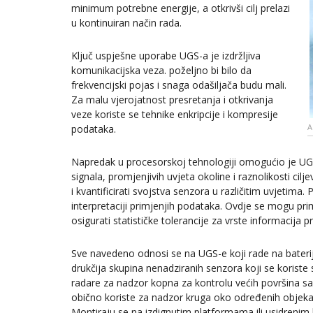
minimum potrebne energije, a otkrivši cilj prelazi
u kontinuiran način rada.
Ključ uspješne uporabe UGS-a je izdržljiva
komunikacijska veza. poželjno bi bilo da
frekvencijski pojas i snaga odašiljača budu mali.
Za malu vjerojatnost presretanja i otkrivanja
veze koriste se tehnike enkripcije i kompresije
A
podataka.
Napredak u procesorskoj tehnologiji omogućio je UGS
signala, promjenjivih uvjeta okoline i raznolikosti cil
i kvantificirati svojstva senzora u različitim uvjetima
interpretaciji primjenjih podataka. Ovdje se mogu prim
osigurati statističke tolerancije za vrste informacija
Sve navedeno odnosi se na UGS-e koji rade na baterije
drukčija skupina nenadziranih senzora koji se koriste s
radare za nadzor kopna za kontrolu većih površina sa
obično koriste za nadzor kruga oko određenih objeka
Montiraju se na izdignutim platformama ili usidreni