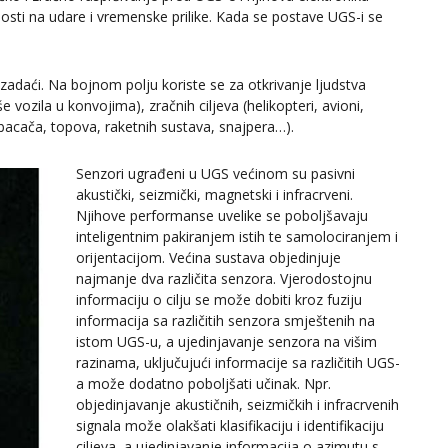
sti na udare i vremenske prilike. Kada se postave UGS-i se
j zadaći. Na bojnom polju koriste se za otkrivanje ljudstva
iše vozila u konvojima), zračnih ciljeva (helikopteri, avioni,
nobacača, topova, raketnih sustava, snajpera…).
Senzori ugrađeni u UGS većinom su pasivni
akustički, seizmički, magnetski i infracrveni.
Njihove performanse uvelike se poboljšavaju
inteligentnim pakiranjem istih te samolociranjem i
orijentacijom. Većina sustava objedinjuje
najmanje dva različita senzora. Vjerodostojnu
informaciju o cilju se može dobiti kroz fuziju
informacija sa različitih senzora smještenih na
istom UGS-u, a ujedinjavanje senzora na višim
razinama, uključujući informacije sa različitih UGS-
a može dodatno poboljšati učinak. Npr.
objedinjavanje akustičnih, seizmičkih i infracrvenih
signala može olakšati klasifikaciju i identifikaciju
ciljeva, a ujedinjavanje informacija o azimutu s