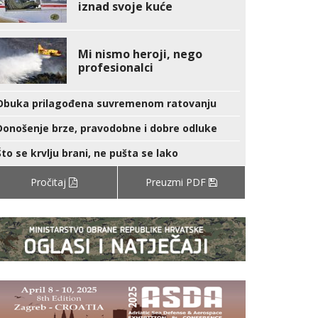
iznad svoje kuće
Mi nismo heroji, nego
profesionalci
Obuka prilagođena suvremenom ratovanju
Donošenje brze, pravodobne i dobre odluke
Što se krvlju brani, ne pušta se lako
Pročitaj
Preuzmi PDF