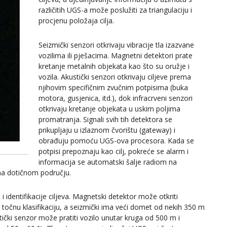
različitih UGS-a može poslužiti za triangulaciju i
procjenu položaja cilja.
Seizmički senzori otkrivaju vibracije tla izazvane
vozilima ili pješacima. Magnetni detektori prate
kretanje metalnih objekata kao što su oružje i
vozila. Akustički senzori otkrivaju ciljeve prema
njihovim specifičnim zvučnim potpisima (buka
motora, gusjenica, itd.), dok infracrveni senzori
otkrivaju kretanje objekata u uskim poljima
promatranja. Signali svih tih detektora se
prikupljaju u izlaznom čvorištu (gateway) i
obrađuju pomoću UGS-ova procesora. Kada se
a
potpisi prepoznaju kao cilj, pokreće se alarm i
informacija se automatski šalje radiom na
 na dotičnom području.
identifikacije ciljeva. Magnetski detektor može otkriti
točnu klasifikaciju, a seizmički ima veći domet od nekih 350 m
tički senzor može pratiti vozilo unutar kruga od 500 m i