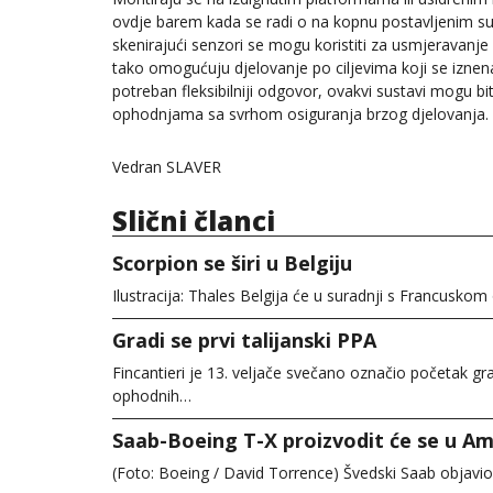
ovdje barem kada se radi o na kopnu postavljenim 
skenirajući senzori se mogu koristiti za usmjeravanje d
tako omogućuju djelovanje po ciljevima koji se iznenad
potreban fleksibilniji odgovor, ovakvi sustavi mogu b
ophodnjama sa svrhom osiguranja brzog djelovanja.
Vedran SLAVER
Slični članci
Scorpion se širi u Belgiju
Ilustracija: Thales Belgija će u suradnji s Francuskom 
Gradi se prvi talijanski PPA
Fincantieri je 13. veljače svečano označio početak 
ophodnih…
Saab-Boeing T-X proizvodit će se u Am
(Foto: Boeing / David Torrence) Švedski Saab objavio j