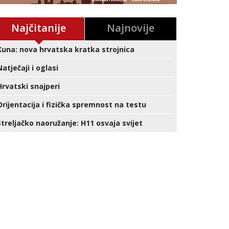
Najčitanije
Najnovije
Kuna: nova hrvatska kratka strojnica
Natječaji i oglasi
Hrvatski snajperi
Orijentacija i fizička spremnost na testu
Streljačko naoružanje: H11 osvaja svijet