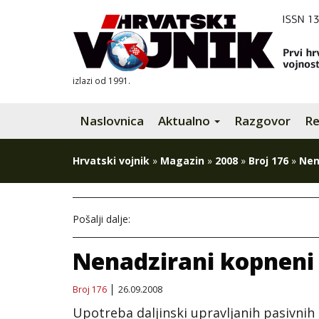
izlazi od 1991.
Naslovnica
Aktualno
Razgovor
Re
Hrvatski vojnik
»
Magazin
»
2008
»
Broj 176
»
Nen
Pošalji dalje:
Nenadzirani kopneni 
Broj 176
26.09.2008
Upotreba daljinski upravljanih pasivnih