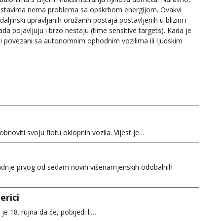
sustavima nema problema sa opskrbom energijom. Ovakvi
aljinski upravljanih oružanih postaja postavljenih u blizini i
a pojavljuju i brzo nestaju (time sensitive targets). Kada je
iti povezani sa autonomnim ophodnim vozilima ili ljudskim
obnoviti svoju flotu oklopnih vozila. Vijest je…
gradnje prvog od sedam novih višenamjenskih odobalnih
erici
e 18. rujna da će, pobijedi li…