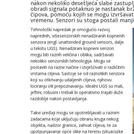
nakon nekoliko desetljeća slabe zastupl
obradi signala potaknuo je nastanak brži
čipova, pomoću kojih se mogu izvršavat
vremenu. Senzori su stoga postali manji, a
Tehnološki napredak je omogućio razvoj
naprednih, višesenzorskih nenadziranih kopnenih
senzora (engl. unattended ground sensors, dalje
u tekstu UGS). Nenadzirani kopneni senzori
mogu biti raznih veličina i oblika, sadržavati
nekoliko senzorskih tehnologija. Mogu se
postaviti na razne načine i izvješćivati o različitim
vrstama ciljeva. Sastoje se od raznolikih senzora
koji su otkrivanju udaljenih ciljeva, njihovu
lociranju i/ili prepoznavanju. Idealni UGS su mali,
jeftini, robusni i trebali bi operativno trajati duže
razdoblje nakon postavljanja.
Takvi uređaji mogu se upotrebljavati u raznim
zadaćama koje uključuju obranu kruga nekog
objekta, nadzor granice, zahvat ciljeva, te za
upotpunjavanje opće slike na terenu (situacijske