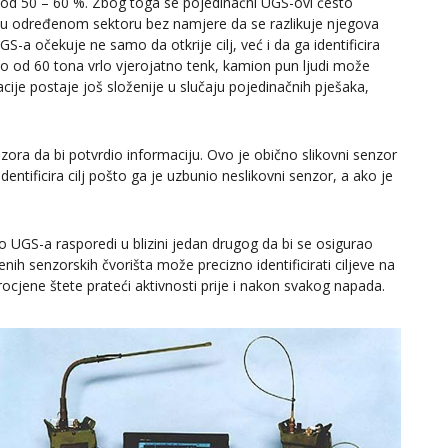
u od 50 – 60 %. Zbog toga se pojedinačni UGS-ovi često
a u određenom sektoru bez namjere da se razlikuje njegova
-a očekuje ne samo da otkrije cilj, već i da ga identificira
ilo od 60 tona vrlo vjerojatno tenk, kamion pun ljudi može
fikacije postaje još složenije u slučaju pojedinačnih pješaka,
nzora da bi potvrdio informaciju. Ovo je obično slikovni senzor
entificira cilj pošto ga je uzbunio neslikovni senzor, a ako je
o UGS-a rasporedi u blizini jedan drugog da bi se osigurao
nih senzorskih čvorišta može precizno identificirati ciljeve na
ocjene štete prateći aktivnosti prije i nakon svakog napada.