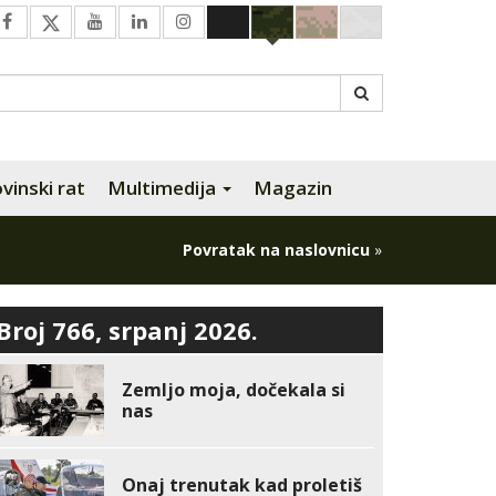
inski rat
Multimedija
Magazin
Povratak na naslovnicu
»
Broj 766, srpanj 2026.
Zemljo moja, dočekala si
nas
Onaj trenutak kad proletiš