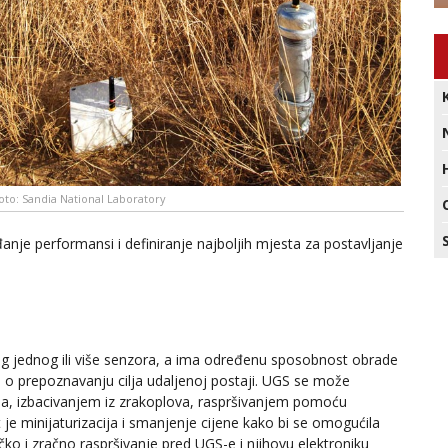
oto: Sandia National Laboratory
anje performansi i definiranje najboljih mjesta za postavljanje
g jednog ili više senzora, a ima određenu sposobnost obrade
ka o prepoznavanju cilja udaljenoj postaji. UGS se može
ila, izbacivanjem iz zrakoplova, raspršivanjem pomoću
et je minijaturizacija i smanjenje cijene kako bi se omogućila
ko i zračno raspršivanje pred UGS-e i njihovu elektroniku