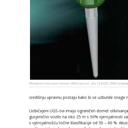
Miniature Intrusion Sensor (MIS) senzor, dio CLASSIC 2000 sustav
središnju upravnu postaju kako bi se uzbunile snage
Uobičajeni UGS-ovi imaju ograničen domet otkrivanja i 
gusjenično vozilo na oko 25 m s 50% vjerojatnosti za 
s vjerojatnošću točne klasifikacije od 50 – 60 %. Akus