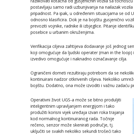
razlikovati kotačna od gusjeničnih vozila sa točnošć
postavljaju samo radi uzbunjivanja na nailazak vozil
pripadnost. Pa ipak, u određenim situacijama se od UGS
odnosno klasificira. Dok je na bojištu gusjenično voz
prevoziti vojnike, radnike ili izbjeglice. Pitanje identi
posebice u urbanim okruženjima.
Verifikacija ciljeva zahtijeva dodavanje još jednog se
koji omogućuje da ljudski operater (man in the loop) id
izvedivo omogućuje i naknadno označavanje cilja.
Ograničeni dometi rezultiraju potrebom da se nekolik
kontinuirani nadzor otkrivenih ciljeva. Nekoliko umreže
bojištu. Dodatno, ona može izvoditi i važnu zadaću pr
Operativni život UGS-a može se bitno produljiti
inteligentnim upravljanjem energijom i tako
produžiti korisni vijek uređaja izvan roka trajanja
kod normalnog kontinuiranog rada. Točnije
rečeno, senzor može skenirati područje, tj.
uključiti se svakih nekoliko sekundi trošeći tako