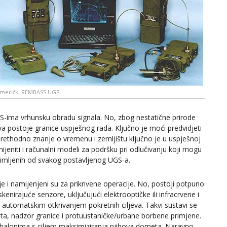
merički REMBASS UGS
-ima vrhunsku obradu signala. No, zbog nestatične prirode
jeva postoje granice uspješnog rada. Ključno je moći predvidjeti
. Prethodno znanje o vremenu i zemljištu ključno je u uspješnoj
ijeniti i računalni modeli za podršku pri odlučivanju koji mogu
 primljenih od svakog postavljenog UGS-a.
 i namijenjeni su za prikrivene operacije. No, postoji potpuno
kenirajuće senzore, uključujući elektrooptičke ili infracrvene i
 automatskim otkrivanjem pokretnih ciljeva. Takvi sustavi se
ta, nadzor granice i protuustaničke/urbane borbene primjene.
m balonima s ciljem maksimiziranja njihova dometa. Naravno,