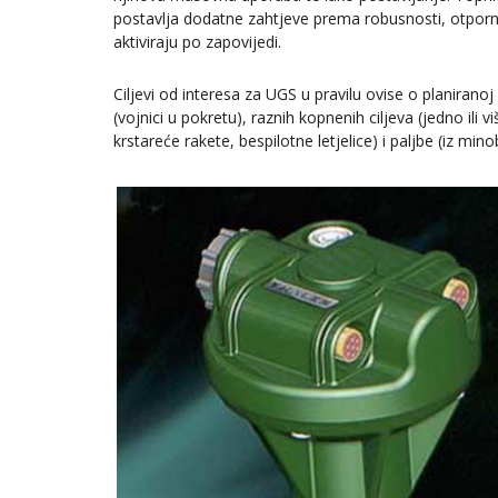
postavlja dodatne zahtjeve prema robusnosti, otporno
aktiviraju po zapovijedi.
Ciljevi od interesa za UGS u pravilu ovise o planirano
(vojnici u pokretu), raznih kopnenih ciljeva (jedno ili v
krstareće rakete, bespilotne letjelice) i paljbe (iz mi