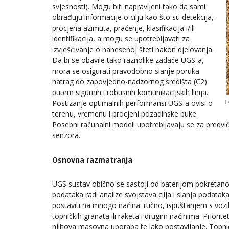
svjesnosti). Mogu biti napravljeni tako da sami
obrađuju informacije o cilju kao što su detekcija,
procjena azimuta, praćenje, klasifikacija i/ili
identifikacija, a mogu se upotrebljavati za
izvješćivanje o nanesenoj šteti nakon djelovanja.
Da bi se obavile tako raznolike zadaće UGS-a,
mora se osigurati pravodobno slanje poruka
natrag do zapovjedno-nadzornog središta (C2)
putem sigurnih i robusnih komunikacijskih linija.
F
Postizanje optimalnih performansi UGS-a ovisi o
terenu, vremenu i procjeni pozadinske buke.
Posebni računalni modeli upotrebljavaju se za predviđ
senzora.
Osnovna razmatranja
UGS sustav obično se sastoji od baterijom pokretano
podataka radi analize svojstava cilja i slanja podata
postaviti na mnogo načina: ručno, ispuštanjem s voz
topničkih granata ili raketa i drugim načinima. Priorit
njihova masovna uporaba te lako postavljanje. Topnič