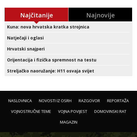
Najčitanije
Najnovije
Kuna: nova hrvatska kratka strojnica
Natječaji i oglasi
Hrvatski snajperi
Orijentacija i fizička spremnost na testu
Streljačko naoružanje: H11 osvaja svijet
NASLOVNICA
NOVOSTI IZ OSRH
RAZGOVOR
REPORTAŽA
VOJNOSTRUČNE TEME
VOJNA POVIJEST
DOMOVINSKI RAT
MAGAZIN