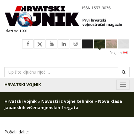
izlazi od 1991.
English
HRVATSKI VOJNIK
Navig
Hrvatski vojnik
»
Novosti iz vojne tehnike
»
Nova klasa
japanskih višenamjenskih fregata
Pošalji dalje: