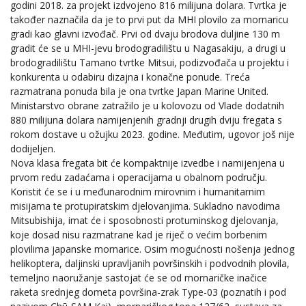
godini 2018. za projekt izdvojeno 816 milijuna dolara. Tvrtka je
također naznačila da je to prvi put da MHI plovilo za mornaricu
gradi kao glavni izvođač. Prvi od dvaju brodova duljine 130 m
gradit će se u MHI-jevu brodogradilištu u Nagasakiju, a drugi u
brodogradilištu Tamano tvrtke Mitsui, podizvođača u projektu i
konkurenta u odabiru dizajna i konačne ponude. Treća
razmatrana ponuda bila je ona tvrtke Japan Marine United.
Ministarstvo obrane zatražilo je u kolovozu od Vlade dodatnih
880 milijuna dolara namijenjenih gradnji drugih dviju fregata s
rokom dostave u ožujku 2023. godine. Međutim, ugovor još nije
dodijeljen.
Nova klasa fregata bit će kompaktnije izvedbe i namijenjena u
prvom redu zadaćama i operacijama u obalnom području.
Koristit će se i u međunarodnim mirovnim i humanitarnim
misijama te protupiratskim djelovanjima. Sukladno navodima
Mitsubishija, imat će i sposobnosti protuminskog djelovanja,
koje dosad nisu razmatrane kad je riječ o većim borbenim
plovilima japanske mornarice. Osim mogućnosti nošenja jednog
helikoptera, daljinski upravljanih površinskih i podvodnih plovila,
temeljno naoružanje sastojat će se od mornaričke inačice
raketa srednjeg dometa površina-zrak Type-03 (poznatih i pod