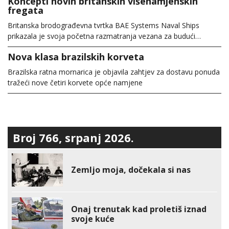
Koncepti novih britanskih višenamjenskih
fregata
Britanska brodograđevna tvrtka BAE Systems Naval Ships
prikazala je svoja početna razmatranja vezana za budući…
Nova klasa brazilskih korveta
Brazilska ratna mornarica je objavila zahtjev za dostavu ponuda
tražeći nove četiri korvete opće namjene
Broj 766, srpanj 2026.
Zemljo moja, dočekala si nas
Onaj trenutak kad proletiš iznad
svoje kuće