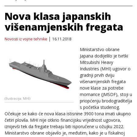
Nova klasa japanskih
višenamjenskih fregata
Novosti iz vojne tehnike
16.11.2018
Ministarstvo obrane
Japana dodijelilo je tvrtki
Mitsubishi Heavy
Industries (MHI) ugovor o
gradnji prvih dviju
višenamjenskih fregata
nove klase za potrebe
mornarice (JMSDF), stoji u
(Ilustracija: MHI)
priopćenju brodograditelja
s početka studenog.
Očekuje se kako će nova klasa istisnine 3900 tona imati ukupno
četiri plovila. MHI nije otkrio financijsku vrijednost ugovora,
iznijevši tek da fregate trebaju biti isporučene u ožujku 2022.
Ministarstvo obrane objavilo je, međutim, kako je u fiskalnoj