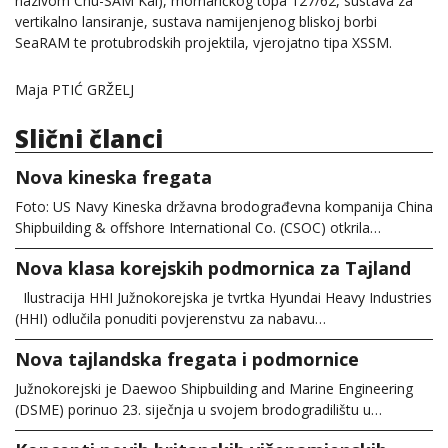
nazivom Chū-SAM Kai), mornaričkog topa 127/62, sustava za
vertikalno lansiranje, sustava namijenjenog bliskoj borbi
SeaRAM te protubrodskih projektila, vjerojatno tipa XSSM.
Maja PTIĆ GRŽELJ
Slični članci
Nova kineska fregata
Foto: US Navy Kineska državna brodograđevna kompanija China
Shipbuilding & offshore International Co. (CSOC) otkrila…
Nova klasa korejskih podmornica za Tajland
Ilustracija HHI Južnokorejska je tvrtka Hyundai Heavy Industries
(HHI) odlučila ponuditi povjerenstvu za nabavu…
Nova tajlandska fregata i podmornice
Južnokorejski je Daewoo Shipbuilding and Marine Engineering
(DSME) porinuo 23. siječnja u svojem brodogradilištu u…