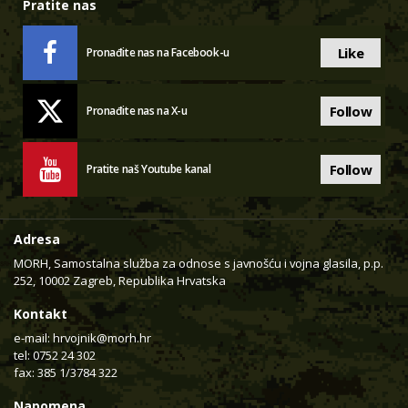
Pratite nas
Like
Pronađite nas na Facebook-u
Follow
Pronađite nas na X-u
Follow
Pratite naš Youtube kanal
Adresa
MORH, Samostalna služba za odnose s javnošću i vojna glasila, p.p.
252, 10002 Zagreb, Republika Hrvatska
Kontakt
e-mail:
hrvojnik@morh.hr
tel: 0752 24 302
fax: 385 1/3784 322
Napomena