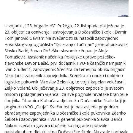
U vojarni „123. brigade HV“ Požega, 22. listopada obilježena je
23. obljetnica osnivanja i ustrojavanja Dočasničke škole „Damir
Tomljanović Gavran“.Na svečanosti su nazočili zapovjednik
Hrvatskog vojnog učilišta “Dr. Franjo Tuđman” general-pukovnik
Slavko Barić, župan Požeško slavonske županije Alojz
Tomašević, izaslanik načelnika Policijske uprave požeško-
slavonske Davor Bašić, prvi dočasnik HVU-a časnički namjesnik
Ivan Grudenić, zapovjednik Središta za temeljnu obuku brigadir
Niko Jurilj, zamjenik zapovjednika Središta za obuku i doktrinu
logistike pukovnik Miroslav Zelenika, te vojni kapelan velečasni
Željko Volarić. Obilježavanje 23. obljetnice započelo je svetom
misom i polaganjem vijenca i za sve poginule hrvatske branitelje
i bojnika Tihomira Klobučara djelatnika Dočasničke škole koji je
poginuo u VRO „Oluja“. Svečanost je nastavljena prigodnim
obraćanjima zapovjednika Dočasničke škole pukovnika Zdenko
Šakote i zapovjednika HVU-a general-pukovnika Slavka Barića.
Nakon svečanih govora uručene su nagrade i pohvale
najistaknutijim djelatnicima Dočasničke škole. Nagrade i pohvale