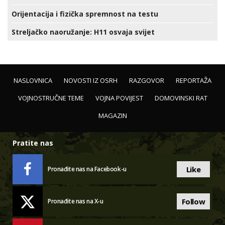
Orijentacija i fizička spremnost na testu
Streljačko naoružanje: H11 osvaja svijet
NASLOVNICA
NOVOSTI IZ OSRH
RAZGOVOR
REPORTAŽA
VOJNOSTRUČNE TEME
VOJNA POVIJEST
DOMOVINSKI RAT
MAGAZIN
Pratite nas
Like
Pronađite nas na Facebook-u
Follow
Pronađite nas na X-u