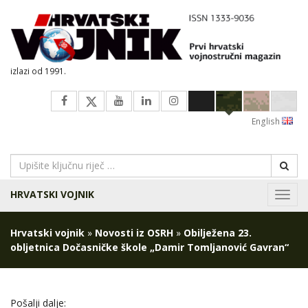
izlazi od 1991.
English
HRVATSKI VOJNIK
Navig
Hrvatski vojnik
»
Novosti iz OSRH
»
Obilježena 23.
obljetnica Dočasničke škole „Damir Tomljanović Gavran“
Pošalji dalje: