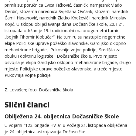
primili su: poručnica Evica Fićković, časnički namjesnik Vlado
Derdić, stožerna narednica Svjetlana Ovčarik, stožerni narednik
Ćamil Hasanović, narednik Zlatko Knežević i narednik Miroslav
Kojić. U sklopu obilježavanja dana Dočasničke škole, 20. i 21.
listopada održan je 19. tradicionalni malonogometni turnir
„bojnik Tihomir Klobučar“. Na turniru su nastupile nogometne
ekipe Policijske uprave požeško-slavonske, Gardijsko oklopno-
mehanizirane brigade, Pukovnije vojne policije, Središta za
obuku i doktrinu logistike i Dočasničke škole. Prvo mjesto
osvojila je ekipa Gardijsko oklopno-mehanizirane brigade, drugo
mjesto Policijske uprave požeško-slavonske, a treće mjesto
Pukovnija vojne policije.
Z. Lovašen; foto: Dočasnička škola
Slični članci
Obilježena 24. obljetnica Dočasničke škole
U vojarni "123. brigade HV-a" u Požegi 21. listopada obilježena
je 24. obljetnica ustrojavanja Dočasničke…