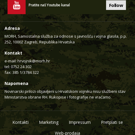
Follow
Pratite naš Youtube kanal
Adresa
MORH, Samostalna služba za odnose s javnošću i vojna glasila, p.p.
252, 10002 Zagreb, Republika Hrvatska
Kontakt
e-mail:
hrvojnik@morh.hr
tel: 0752 24 302
fax: 385 1/3784 322
Napomena
Novinarski prilozi objavljeni u Hrvatskom vojniku nisu službeni stav
Ministarstva obrane RH. Rukopise i fotografije ne vraćamo.
Kontakti
Marketing
Impressum
Pretplati se
Web-prodaja