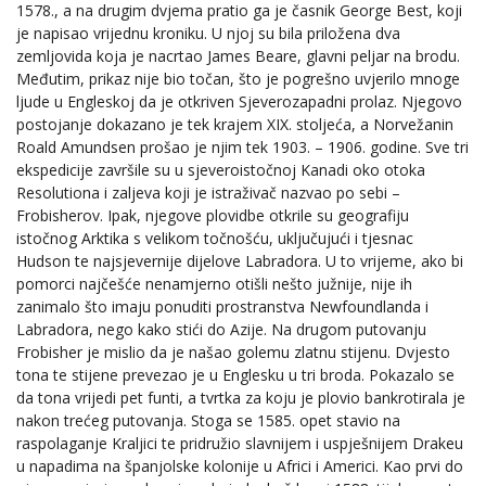
1578., a na drugim dvjema pratio ga je časnik George Best, koji
je napisao vrijednu kroniku. U njoj su bila priložena dva
zemljovida koja je nacrtao James Beare, glavni peljar na brodu.
Međutim, prikaz nije bio točan, što je pogrešno uvjerilo mnoge
ljude u Engleskoj da je otkriven Sjeverozapadni prolaz. Njegovo
postojanje dokazano je tek krajem XIX. stoljeća, a Norvežanin
Roald Amundsen prošao je njim tek 1903. – 1906. godine. Sve tri
ekspedicije završile su u sjeveroistočnoj Kanadi oko otoka
Resolutiona i zaljeva koji je istraživač nazvao po sebi –
Frobisherov. Ipak, njegove plovidbe otkrile su geografiju
istočnog Arktika s velikom točnošću, uključujući i tjesnac
Hudson te najsjevernije dijelove Labradora. U to vrijeme, ako bi
pomorci najčešće nenamjerno otišli nešto južnije, nije ih
zanimalo što imaju ponuditi prostranstva Newfoundlanda i
Labradora, nego kako stići do Azije. Na drugom putovanju
Frobisher je mislio da je našao golemu zlatnu stijenu. Dvjesto
tona te stijene prevezao je u Englesku u tri broda. Pokazalo se
da tona vrijedi pet funti, a tvrtka za koju je plovio bankrotirala je
nakon trećeg putovanja. Stoga se 1585. opet stavio na
raspolaganje Kraljici te pridružio slavnijem i uspješnijem Drakeu
u napadima na španjolske kolonije u Africi i Americi. Kao prvi do