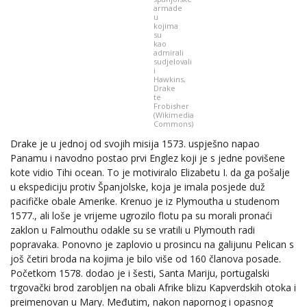
armade
u
kojima
su
kao
admirali
sudjelovali
i
Hawkins,
Drake
te
Frobisher
(Wikimedia
Commons)
Drake je u jednoj od svojih misija 1573. uspješno napao
Panamu i navodno postao prvi Englez koji je s jedne povišene
kote vidio Tihi ocean. To je motiviralo Elizabetu I. da ga pošalje
u ekspediciju protiv Španjolske, koja je imala posjede duž
pacifičke obale Amerike. Krenuo je iz Plymoutha u studenom
1577., ali loše je vrijeme ugrozilo flotu pa su morali pronaći
zaklon u Falmouthu odakle su se vratili u Plymouth radi
popravaka. Ponovno je zaplovio u prosincu na galijunu Pelican s
još četiri broda na kojima je bilo više od 160 članova posade.
Početkom 1578. dodao je i šesti, Santa Mariju, portugalski
trgovački brod zarobljen na obali Afrike blizu Kapverdskih otoka i
preimenovan u Mary. Međutim, nakon napornog i opasnog