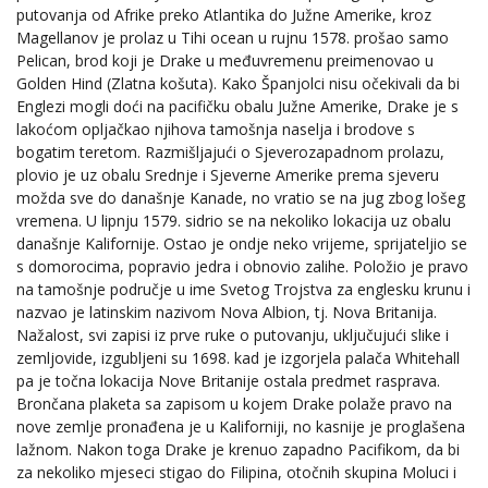
putovanja od Afrike preko Atlantika do Južne Amerike, kroz
Magellanov je prolaz u Tihi ocean u rujnu 1578. prošao samo
Pelican, brod koji je Drake u međuvremenu preimenovao u
Golden Hind (Zlatna košuta). Kako Španjolci nisu očekivali da bi
Englezi mogli doći na pacifičku obalu Južne Amerike, Drake je s
lakoćom opljačkao njihova tamošnja naselja i brodove s
bogatim teretom. Razmišljajući o Sjeverozapadnom prolazu,
plovio je uz obalu Srednje i Sjeverne Amerike prema sjeveru
možda sve do današnje Kanade, no vratio se na jug zbog lošeg
vremena. U lipnju 1579. sidrio se na nekoliko lokacija uz obalu
današnje Kalifornije. Ostao je ondje neko vrijeme, sprijateljio se
s domorocima, popravio jedra i obnovio zalihe. Položio je pravo
na tamošnje područje u ime Svetog Trojstva za englesku krunu i
nazvao je latinskim nazivom Nova Albion, tj. Nova Britanija.
Nažalost, svi zapisi iz prve ruke o putovanju, uključujući slike i
zemljovide, izgubljeni su 1698. kad je izgorjela palača Whitehall
pa je točna lokacija Nove Britanije ostala predmet rasprava.
Brončana plaketa sa zapisom u kojem Drake polaže pravo na
nove zemlje pronađena je u Kaliforniji, no kasnije je proglašena
lažnom. Nakon toga Drake je krenuo zapadno Pacifikom, da bi
za nekoliko mjeseci stigao do Filipina, otočnih skupina Moluci i