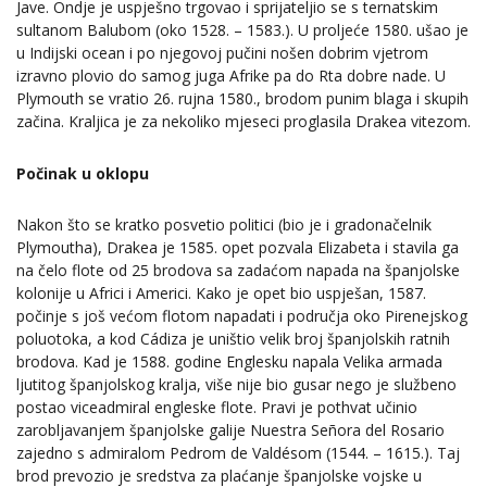
Jave. Ondje je uspješno trgovao i sprijateljio se s ternatskim
sultanom Balubom (oko 1528. – 1583.). U proljeće 1580. ušao je
u Indijski ocean i po njegovoj pučini nošen dobrim vjetrom
izravno plovio do samog juga Afrike pa do Rta dobre nade. U
Plymouth se vratio 26. rujna 1580., brodom punim blaga i skupih
začina. Kraljica je za nekoliko mjeseci proglasila Drakea vitezom.
Počinak u oklopu
Nakon što se kratko posvetio politici (bio je i gradonačelnik
Plymoutha), Drakea je 1585. opet pozvala Elizabeta i stavila ga
na čelo flote od 25 brodova sa zadaćom napada na španjolske
kolonije u Africi i Americi. Kako je opet bio uspješan, 1587.
počinje s još većom flotom napadati i područja oko Pirenejskog
poluotoka, a kod Cádiza je uništio velik broj španjolskih ratnih
brodova. Kad je 1588. godine Englesku napala Velika armada
ljutitog španjolskog kralja, više nije bio gusar nego je službeno
postao viceadmiral engleske flote. Pravi je pothvat učinio
zarobljavanjem španjolske galije Nuestra Señora del Rosario
zajedno s admiralom Pedrom de Valdésom (1544. – 1615.). Taj
brod prevozio je sredstva za plaćanje španjolske vojske u