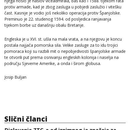
njega nosio je naslov viceadmirala, baš kao i 1588. tijekom rata
protiv armade, kad je zbog zasluga u pobjedi zaslužio i vitešku
čast. Kasnije je vodio još nekoliko operacija protiv Španjolske.
Preminuo je 22. studenog 1594. od posljedica ranjavanja
tijekom borbe uz današnju obalu Bretanje.
Engleska je u XVI. st. ušla na mala vrata, a na njegovu je koncu
postala najjača pomorska sila. Velike zasluge za to idu trojici
pomoraca koji su razbili mit o nepobjedivosti španjolske armade
te otvorili put prema osnivanju engleskih kolonija i naselja na
području Sjeverne Amerike, a onda i širom globusa.
Josip Buljan
Slični članci
Djelovanje ZTC-a od iznimnog je značaja za