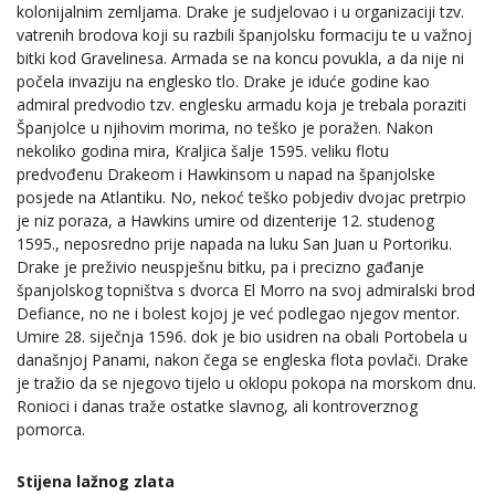
kolonijalnim zemljama. Drake je sudjelovao i u organizaciji tzv.
vatrenih brodova koji su razbili španjolsku formaciju te u važnoj
bitki kod Gravelinesa. Armada se na koncu povukla, a da nije ni
počela invaziju na englesko tlo. Drake je iduće godine kao
admiral predvodio tzv. englesku armadu koja je trebala poraziti
Španjolce u njihovim morima, no teško je poražen. Nakon
nekoliko godina mira, Kraljica šalje 1595. veliku flotu
predvođenu Drakeom i Hawkinsom u napad na španjolske
posjede na Atlantiku. No, nekoć teško pobjediv dvojac pretrpio
je niz poraza, a Hawkins umire od dizenterije 12. studenog
1595., neposredno prije napada na luku San Juan u Portoriku.
Drake je preživio neuspješnu bitku, pa i precizno gađanje
španjolskog topništva s dvorca El Morro na svoj admiralski brod
Defiance, no ne i bolest kojoj je već podlegao njegov mentor.
Umire 28. siječnja 1596. dok je bio usidren na obali Portobela u
današnjoj Panami, nakon čega se engleska flota povlači. Drake
je tražio da se njegovo tijelo u oklopu pokopa na morskom dnu.
Ronioci i danas traže ostatke slavnog, ali kontroverznog
pomorca.
Stijena lažnog zlata