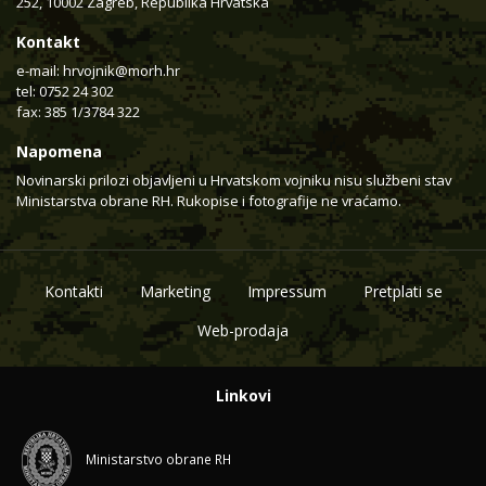
252, 10002 Zagreb, Republika Hrvatska
Kontakt
e-mail:
hrvojnik@morh.hr
tel: 0752 24 302
fax: 385 1/3784 322
Napomena
Novinarski prilozi objavljeni u Hrvatskom vojniku nisu službeni stav
Ministarstva obrane RH. Rukopise i fotografije ne vraćamo.
Kontakti
Marketing
Impressum
Pretplati se
Web-prodaja
Linkovi
Ministarstvo obrane RH