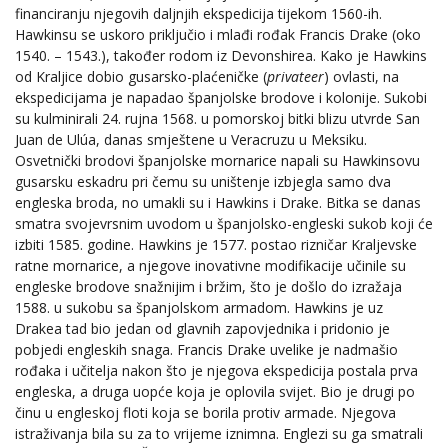
financiranju njegovih daljnjih ekspedicija tijekom 1560-ih.
Hawkinsu se uskoro priključio i mlađi rođak Francis Drake (oko
1540. – 1543.), također rodom iz Devonshirea. Kako je Hawkins
od Kraljice dobio gusarsko-plaćeničke (
privateer
) ovlasti, na
ekspedicijama je napadao španjolske brodove i kolonije. Sukobi
su kulminirali 24. rujna 1568. u pomorskoj bitki blizu utvrde San
Juan de Ulúa, danas smještene u Veracruzu u Meksiku.
Osvetnički brodovi španjolske mornarice napali su Hawkinsovu
gusarsku eskadru pri čemu su uništenje izbjegla samo dva
engleska broda, no umakli su i Hawkins i Drake. Bitka se danas
smatra svojevrsnim uvodom u španjolsko-engleski sukob koji će
izbiti 1585. godine. Hawkins je 1577. postao rizničar Kraljevske
ratne mornarice, a njegove inovativne modifikacije učinile su
engleske brodove snažnijim i bržim, što je došlo do izražaja
1588. u sukobu sa španjolskom armadom. Hawkins je uz
Drakea tad bio jedan od glavnih zapovjednika i pridonio je
pobjedi engleskih snaga. Francis Drake uvelike je nadmašio
rođaka i učitelja nakon što je njegova ekspedicija postala prva
engleska, a druga uopće koja je oplovila svijet. Bio je drugi po
činu u engleskoj floti koja se borila protiv armade. Njegova
istraživanja bila su za to vrijeme iznimna. Englezi su ga smatrali