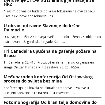
HRZ
"Tražim od vas da budete do kraja fokusirani na ovu zadaću,
usvajajući nove sposobnosti, još…
U obrani od ravne Slavonije do kršne
Dalmacije
U Novoj Gradiški 29. travnja svečano je obilježena 26. obljetnica
ustrojavanja 3. gardijske brigade Kune,…
Tri Canadaira upućena na gašenje požara na
Braču
Tri Canadaira CL-415 Protupožarnih namjenski organiziranih
snaga Oružanih snaga RH iz sastava 93. zb HRZ-a…
Međunarodna konferencija Od Ottawskog
procesa do svijeta bez mina
Konferencija je ukazala na aktualne trendove i izazove u
primjeni Konvencije te na realnost ostvarenja…
Fotomonografija Od branitelja domovine do