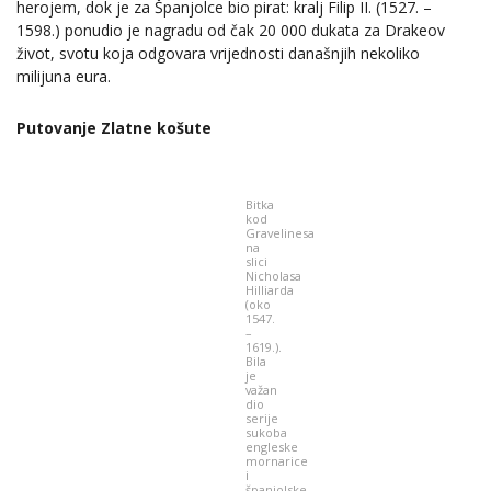
herojem, dok je za Španjolce bio pirat: kralj Filip II. (1527. –
1598.) ponudio je nagradu od čak 20 000 dukata za Drakeov
život, svotu koja odgovara vrijednosti današnjih nekoliko
milijuna eura.
Putovanje Zlatne košute
Bitka
kod
Gravelinesa
na
slici
Nicholasa
Hilliarda
(oko
1547.
–
1619.).
Bila
je
važan
dio
serije
sukoba
engleske
mornarice
i
španjolske