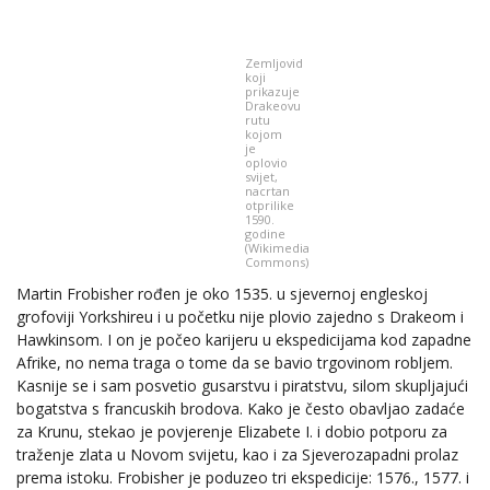
Zemljovid
koji
prikazuje
Drakeovu
rutu
kojom
je
oplovio
svijet,
nacrtan
otprilike
1590.
godine
(Wikimedia
Commons)
Martin Frobisher rođen je oko 1535. u sjevernoj engleskoj
grofoviji Yorkshireu i u početku nije plovio zajedno s Drakeom i
Hawkinsom. I on je počeo karijeru u ekspedicijama kod zapadne
Afrike, no nema traga o tome da se bavio trgovinom robljem.
Kasnije se i sam posvetio gusarstvu i piratstvu, silom skupljajući
bogatstva s francuskih brodova. Kako je često obavljao zadaće
za Krunu, stekao je povjerenje Elizabete I. i dobio potporu za
traženje zlata u Novom svijetu, kao i za Sjeverozapadni prolaz
prema istoku. Frobisher je poduzeo tri ekspedicije: 1576., 1577. i