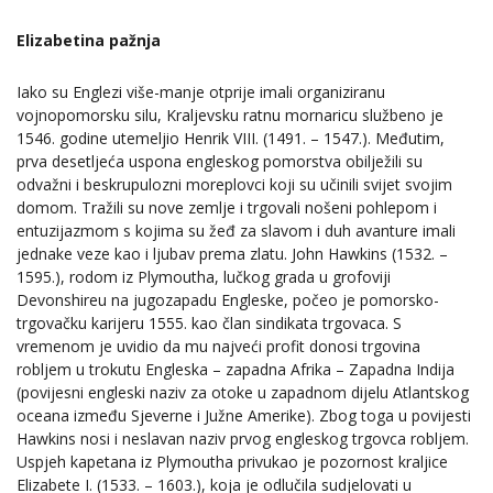
Elizabetina pažnja
Iako su Englezi više-manje otprije imali organiziranu
vojnopomorsku silu, Kraljevsku ratnu mornaricu službeno je
1546. godine utemeljio Henrik VIII. (1491. – 1547.). Međutim,
prva desetljeća uspona engleskog pomorstva obilježili su
odvažni i beskrupulozni moreplovci koji su učinili svijet svojim
domom. Tražili su nove zemlje i trgovali nošeni pohlepom i
entuzijazmom s kojima su žeđ za slavom i duh avanture imali
jednake veze kao i ljubav prema zlatu. John Hawkins (1532. –
1595.), rodom iz Plymoutha, lučkog grada u grofoviji
Devonshireu na jugozapadu Engleske, počeo je pomorsko-
trgovačku karijeru 1555. kao član sindikata trgovaca. S
vremenom je uvidio da mu najveći profit donosi trgovina
robljem u trokutu Engleska – zapadna Afrika – Zapadna Indija
(povijesni engleski naziv za otoke u zapadnom dijelu Atlantskog
oceana između Sjeverne i Južne Amerike). Zbog toga u povijesti
Hawkins nosi i neslavan naziv prvog engleskog trgovca robljem.
Uspjeh kapetana iz Plymoutha privukao je pozornost kraljice
Elizabete I. (1533. – 1603.), koja je odlučila sudjelovati u