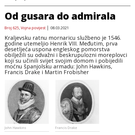
Od gusara do admirala
Broj 625
,
Vojna povijest
08.03.2021
Kraljevsku ratnu mornaricu službeno je 1546.
godine utemeljio Henrik VIII. Međutim, prva
desetljeća uspona engleskog pomorstva
obilježili su odvažni i beskrupulozni moreplovci
koji su učinili svijet svojim domom i pobijedili
moćnu španjolsku armadu: John Hawkins,
Francis Drake i Martin Frobisher
John Hawkins
Francis Drake