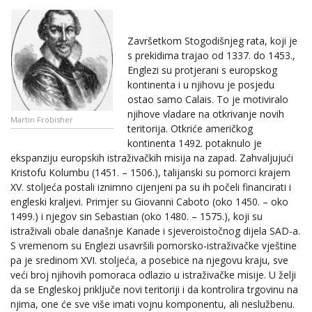
Završetkom Stogodišnjeg rata, koji je
s prekidima trajao od 1337. do 1453.,
Englezi su protjerani s europskog
kontinenta i u njihovu je posjedu
ostao samo Calais. To je motiviralo
njihove vladare na otkrivanje novih
Martin Frobisher
teritorija. Otkriće američkog
kontinenta 1492. potaknulo je
ekspanziju europskih istraživačkih misija na zapad. Zahvaljujući
Kristofu Kolumbu (1451. – 1506.), talijanski su pomorci krajem
XV. stoljeća postali iznimno cijenjeni pa su ih počeli financirati i
engleski kraljevi. Primjer su Giovanni Caboto (oko 1450. – oko
1499.) i njegov sin Sebastian (oko 1480. – 1575.), koji su
istraživali obale današnje Kanade i sjeveroistočnog dijela SAD-a.
S vremenom su Englezi usavršili pomorsko-istraživačke vještine
pa je sredinom XVI. stoljeća, a posebice na njegovu kraju, sve
veći broj njihovih pomoraca odlazio u istraživačke misije. U želji
da se Engleskoj priključe novi teritoriji i da kontrolira trgovinu na
njima, one će sve više imati vojnu komponentu, ali neslužbenu.