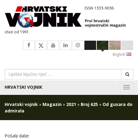
izlazi od 1991.
English
HRVATSKI VOJNIK
Navig
Hrvatski vojnik
»
Magazin
»
2021
»
Broj 625
»
Od gusara do
admirala
Pošalji dalje: