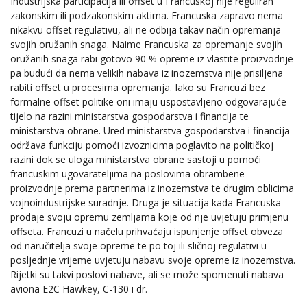
Industrijska participacija ili offset u Francuskoj nije reguliran
zakonskim ili podzakonskim aktima. Francuska zapravo nema
nikakvu offset regulativu, ali ne odbija takav način opremanja
svojih oružanih snaga. Naime Francuska za opremanje svojih
oružanih snaga rabi gotovo 90 % opreme iz vlastite proizvodnje
pa budući da nema velikih nabava iz inozemstva nije prisiljena
rabiti offset u procesima opremanja. Iako su Francuzi bez
formalne offset politike oni imaju uspostavljeno odgovarajuće
tijelo na razini ministarstva gospodarstva i financija te
ministarstva obrane. Ured ministarstva gospodarstva i financija
održava funkciju pomoći izvoznicima poglavito na političkoj
razini dok se uloga ministarstva obrane sastoji u pomoći
francuskim ugovarateljima na poslovima obrambene
proizvodnje prema partnerima iz inozemstva te drugim oblicima
vojnoindustrijske suradnje. Druga je situacija kada Francuska
prodaje svoju opremu zemljama koje od nje uvjetuju primjenu
offseta. Francuzi u načelu prihvaćaju ispunjenje offset obveza
od naručitelja svoje opreme te po toj ili sličnoj regulativi u
posljednje vrijeme uvjetuju nabavu svoje opreme iz inozemstva.
Rijetki su takvi poslovi nabave, ali se može spomenuti nabava
aviona E2C Hawkey, C-130 i dr.