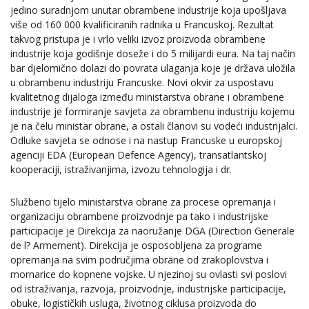
jedino suradnjom unutar obrambene industrije koja upošljava
više od 160 000 kvalificiranih radnika u Francuskoj. Rezultat
takvog pristupa je i vrlo veliki izvoz proizvoda obrambene
industrije koja godišnje doseže i do 5 milijardi eura. Na taj način
bar djelomično dolazi do povrata ulaganja koje je država uložila
u obrambenu industriju Francuske. Novi okvir za uspostavu
kvalitetnog dijaloga između ministarstva obrane i obrambene
industrije je formiranje savjeta za obrambenu industriju kojemu
je na čelu ministar obrane, a ostali članovi su vodeći industrijalci.
Odluke savjeta se odnose i na nastup Francuske u europskoj
agenciji EDA (European Defence Agency), transatlantskoj
kooperaciji, istraživanjima, izvozu tehnologija i dr.
Službeno tijelo ministarstva obrane za procese opremanja i
organizaciju obrambene proizvodnje pa tako i industrijske
participacije je Direkcija za naoružanje DGA (Direction Generale
de l? Armement). Direkcija je osposobljena za programe
opremanja na svim područjima obrane od zrakoplovstva i
mornarice do kopnene vojske. U njezinoj su ovlasti svi poslovi
od istraživanja, razvoja, proizvodnje, industrijske participacije,
obuke, logističkih usluga, životnog ciklusa proizvoda do