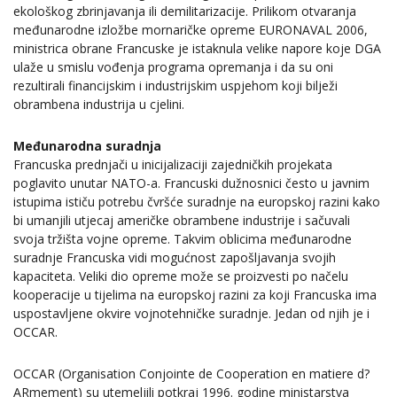
ekološkog zbrinjavanja ili demilitarizacije. Prilikom otvaranja
međunarodne izložbe mornaričke opreme EURONAVAL 2006,
ministrica obrane Francuske je istaknula velike napore koje DGA
ulaže u smislu vođenja programa opremanja i da su oni
rezultirali financijskim i industrijskim uspjehom koji bilježi
obrambena industrija u cjelini.
Međunarodna suradnja
Francuska prednjači u inicijalizaciji zajedničkih projekata
poglavito unutar NATO-a. Francuski dužnosnici često u javnim
istupima ističu potrebu čvršće suradnje na europskoj razini kako
bi umanjili utjecaj američke obrambene industrije i sačuvali
svoja tržišta vojne opreme. Takvim oblicima međunarodne
suradnje Francuska vidi mogućnost zapošljavanja svojih
kapaciteta. Veliki dio opreme može se proizvesti po načelu
kooperacije u tijelima na europskoj razini za koji Francuska ima
uspostavljene okvire vojnotehničke suradnje. Jedan od njih je i
OCCAR.
OCCAR (Organisation Conjointe de Cooperation en matiere d?
ARmement) su utemeljili potkraj 1996. godine ministarstva