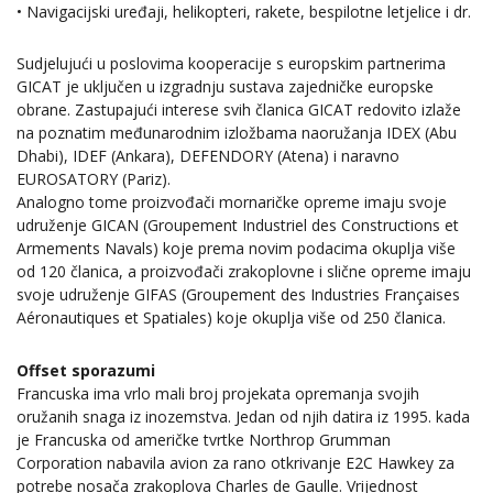
• Navigacijski uređaji, helikopteri, rakete, bespilotne letjelice i dr.
Sudjelujući u poslovima kooperacije s europskim partnerima
GICAT je uključen u izgradnju sustava zajedničke europske
obrane. Zastupajući interese svih članica GICAT redovito izlaže
na poznatim međunarodnim izložbama naoružanja IDEX (Abu
Dhabi), IDEF (Ankara), DEFENDORY (Atena) i naravno
EUROSATORY (Pariz).
Analogno tome proizvođači mornaričke opreme imaju svoje
udruženje GICAN (Groupement Industriel des Constructions et
Armements Navals) koje prema novim podacima okuplja više
od 120 članica, a proizvođači zrakoplovne i slične opreme imaju
svoje udruženje GIFAS (Groupement des Industries Françaises
Aéronautiques et Spatiales) koje okuplja više od 250 članica.
Offset sporazumi
Francuska ima vrlo mali broj projekata opremanja svojih
oružanih snaga iz inozemstva. Jedan od njih datira iz 1995. kada
je Francuska od američke tvrtke Northrop Grumman
Corporation nabavila avion za rano otkrivanje E2C Hawkey za
potrebe nosača zrakoplova Charles de Gaulle. Vrijednost