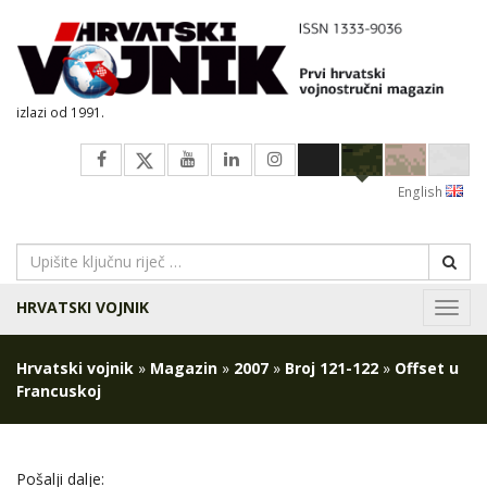
izlazi od 1991.
English
HRVATSKI VOJNIK
Navig
Hrvatski vojnik
»
Magazin
»
2007
»
Broj 121-122
»
Offset u
Francuskoj
Pošalji dalje: