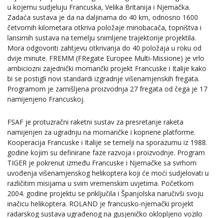
u kojemu sudjeluju Francuska, Velika Britanija i Njemačka.
Zadaća sustava je da na daljinama do 40 km, odnosno 1600
četvornih kilometara otkriva položaje minobacača, topništva i
lansirnih sustava na temelju snimljene trajektorije projektila.
Mora odgovoriti zahtjevu otkrivanja do 40 položaja u roku od
dvije minute. FREMM (FRegate Europee Multi-Missione) je vrlo
ambiciozni zajednički mornarički projekt Francuske i Italije kako
bi se postigli novi standardi izgradnje višenamjenskih fregata.
Programom je zamišljena proizvodnja 27 fregata od čega je 17
namijenjeno Francuskoj.
FSAF je protuzračni raketni sustav za presretanje raketa
namijenjen za ugradnju na mornaričke i kopnene platforme.
Kooperacija Francuske i Italije se temelji na sporazumu iz 1988.
godine kojim su definirane faze razvoja i proizvodnje. Program
TIGER je pokrenut između Francuske i Njemačke sa svrhom
uvođenja višenamjenskog helikoptera koji će moći sudjelovati u
različitim misijama u svim vremenskim uvjetima. Početkom
2004. godine projektu se priključila i Španjolska naručivši svoju
inačicu helikoptera.
ROLAND je francusko-njemački projekt
radarskog sustava ugrađenog na gusjeničko oklopljeno vozilo