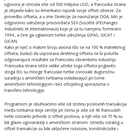
ugovora je iznosila više od 500 milijuna USD, a francuska strana
je objavila kako su Amerikanci ispunili svoje offset obveze. Za
provedbu offseta, a u ime Direkcije za naoružanje DGA, bilo je
odgovorno udruženje proizvođača SEII (Société d?Echanges
Industriels et Internationaux) koje je za tu namjenu formirano
1994., a čine ga uglavnom tvrtke udruženja GIFAS, GICAT i
GICAN.
Kako je riječ o malom broju aviona išlo se na 100 % indirektnog
offseta, budući da uspostava direktnog offseta ne bi polučila
odgovarajuće rezultate za Francusku obrambenu industriju.
Francuska strana ističe velike učinke toga offseta poglavito
stoga što su mnoge francuske tvrtke osnovale dugoročnu
suradnju s američkim tvrtkama ovladavajući pri tome
američkom tehnologijom i bez oficijelnog sporazuma o
transferu tehnologije.
Programom je obuhvaćeno više od stotinu poslovnih transakcija
među tvrtkama dvije zemlje pri čemu je više od 40 francuskih
tvrtki ostvarilo prihode iz offset poslova, a njih više od 75 % su
bili glavni ugovaratelji s američkom stranom. Između ostalog u
offset transakcije su bile uključene razvojne, konstrukcijske i