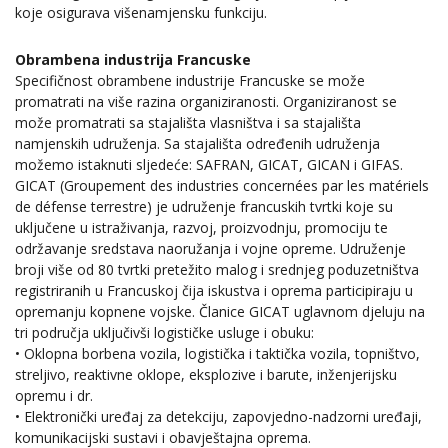
koje osigurava višenamjensku funkciju.
Obrambena industrija Francuske
Specifičnost obrambene industrije Francuske se može
promatrati na više razina organiziranosti. Organiziranost se
može promatrati sa stajališta vlasništva i sa stajališta
namjenskih udruženja. Sa stajališta određenih udruženja
možemo istaknuti sljedeće: SAFRAN, GICAT, GICAN i GIFAS.
GICAT (Groupement des industries concernées par les matériels
de défense terrestre) je udruženje francuskih tvrtki koje su
uključene u istraživanja, razvoj, proizvodnju, promociju te
održavanje sredstava naoružanja i vojne opreme. Udruženje
broji više od 80 tvrtki pretežito malog i srednjeg poduzetništva
registriranih u Francuskoj čija iskustva i oprema participiraju u
opremanju kopnene vojske. Članice GICAT uglavnom djeluju na
tri područja uključivši logističke usluge i obuku:
• Oklopna borbena vozila, logistička i taktička vozila, topništvo,
streljivo, reaktivne oklope, eksplozive i barute, inženjerijsku
opremu i dr.
• Elektronički uređaj za detekciju, zapovjedno-nadzorni uređaji,
komunikacijski sustavi i obavještajna oprema.