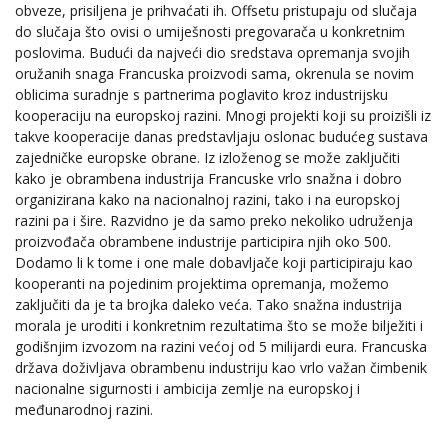
obveze, prisiljena je prihvaćati ih. Offsetu pristupaju od slučaja
do slučaja što ovisi o umiješnosti pregovarača u konkretnim
poslovima. Budući da najveći dio sredstava opremanja svojih
oružanih snaga Francuska proizvodi sama, okrenula se novim
oblicima suradnje s partnerima poglavito kroz industrijsku
kooperaciju na europskoj razini. Mnogi projekti koji su proizišli iz
takve kooperacije danas predstavljaju oslonac budućeg sustava
zajedničke europske obrane. Iz izloženog se može zaključiti
kako je obrambena industrija Francuske vrlo snažna i dobro
organizirana kako na nacionalnoj razini, tako i na europskoj
razini pa i šire. Razvidno je da samo preko nekoliko udruženja
proizvođača obrambene industrije participira njih oko 500.
Dodamo li k tome i one male dobavljače koji participiraju kao
kooperanti na pojedinim projektima opremanja, možemo
zaključiti da je ta brojka daleko veća. Tako snažna industrija
morala je uroditi i konkretnim rezultatima što se može bilježiti i
godišnjim izvozom na razini većoj od 5 milijardi eura. Francuska
država doživljava obrambenu industriju kao vrlo važan čimbenik
nacionalne sigurnosti i ambicija zemlje na europskoj i
međunarodnoj razini.