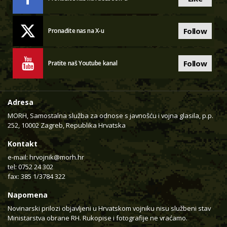
Follow
Pronađite nas na X-u
Follow
Pratite naš Youtube kanal
Adresa
MORH, Samostalna služba za odnose s javnošću i vojna glasila, p.p.
252, 10002 Zagreb, Republika Hrvatska
Kontakt
e-mail:
hrvojnik@morh.hr
tel: 0752 24 302
fax: 385 1/3784 322
Napomena
Novinarski prilozi objavljeni u Hrvatskom vojniku nisu službeni stav
Ministarstva obrane RH. Rukopise i fotografije ne vraćamo.