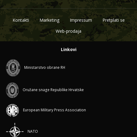
Kontakti
Marketing
Impressum
Pretplati se
Web-prodaja
Linkovi
Ministarstvo obrane RH
Oružane snage Republike Hrvatske
European Military Press Association
NATO