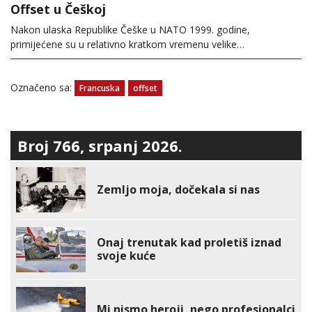
Offset u Češkoj
Nakon ulaska Republike Češke u NATO 1999. godine,
primijećene su u relativno kratkom vremenu velike…
Označeno sa:
Francuska
offset
Broj 766, srpanj 2026.
Zemljo moja, dočekala si nas
Onaj trenutak kad proletiš iznad
svoje kuće
Mi nismo heroji, nego profesionalci