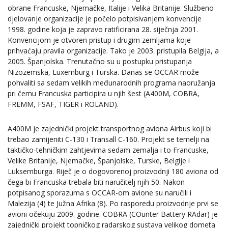
obrane Francuske, Njemačke, Italije i Velika Britanije. Službeno
djelovanje organizacije je počelo potpisivanjem konvencije
1998. godine koja je zapravo ratificirana 28. siječnja 2001.
Konvencijom je otvoren pristup i drugim zemljama koje
prihvaćaju pravila organizacije. Tako je 2003. pristupila Belgija, a
2005. Španjolska. Trenutačno su u postupku pristupanja
Nizozemska, Luxemburg i Turska. Danas se OCCAR može
pohvaliti sa sedam velikih međunarodnih programa naoružanja
pri čemu Francuska participira u njih šest (A400M, COBRA,
FREMM, FSAF, TIGER i ROLAND).
A400M je zajednički projekt transportnog aviona Airbus koji bi
trebao zamijeniti C-130 i Transall C-160. Projekt se temelji na
taktičko-tehničkim zahtjevima sedam zemalja i to Francuske,
Velike Britanije, Njemačke, Španjolske, Turske, Belgije i
Luksemburga. Riječ je o dogovorenoj proizvodnji 180 aviona od
čega bi Francuska trebala biti naručitelj njih 50. Nakon
potpisanog sporazuma s OCCAR-om avione su naručili i
Malezija (4) te Južna Afrika (8). Po rasporedu proizvodnje prvi se
avioni očekuju 2009. godine. COBRA (COunter Battery RAdar) je
zajednički projekt topničkog radarskog sustava velikog dometa