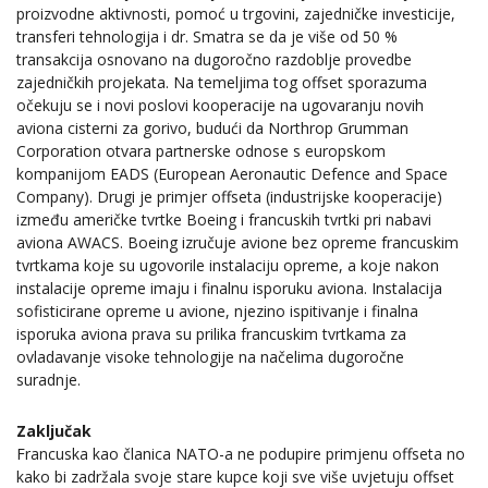
proizvodne aktivnosti, pomoć u trgovini, zajedničke investicije,
transferi tehnologija i dr. Smatra se da je više od 50 %
transakcija osnovano na dugoročno razdoblje provedbe
zajedničkih projekata. Na temeljima tog offset sporazuma
očekuju se i novi poslovi kooperacije na ugovaranju novih
aviona cisterni za gorivo, budući da Northrop Grumman
Corporation otvara partnerske odnose s europskom
kompanijom EADS (European Aeronautic Defence and Space
Company). Drugi je primjer offseta (industrijske kooperacije)
između američke tvrtke Boeing i francuskih tvrtki pri nabavi
aviona AWACS. Boeing izručuje avione bez opreme francuskim
tvrtkama koje su ugovorile instalaciju opreme, a koje nakon
instalacije opreme imaju i finalnu isporuku aviona. Instalacija
sofisticirane opreme u avione, njezino ispitivanje i finalna
isporuka aviona prava su prilika francuskim tvrtkama za
ovladavanje visoke tehnologije na načelima dugoročne
suradnje.
Zaključak
Francuska kao članica NATO-a ne podupire primjenu offseta no
kako bi zadržala svoje stare kupce koji sve više uvjetuju offset