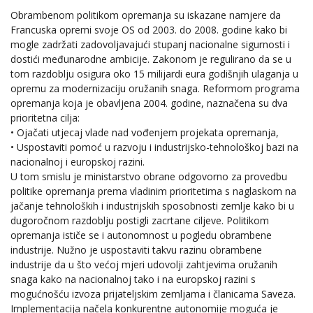
Obrambenom politikom opremanja su iskazane namjere da
Francuska opremi svoje OS od 2003. do 2008. godine kako bi
mogle zadržati zadovoljavajući stupanj nacionalne sigurnosti i
dostići međunarodne ambicije. Zakonom je regulirano da se u
tom razdoblju osigura oko 15 milijardi eura godišnjih ulaganja u
opremu za modernizaciju oružanih snaga. Reformom programa
opremanja koja je obavljena 2004. godine, naznačena su dva
prioritetna cilja:
• Ojačati utjecaj vlade nad vođenjem projekata opremanja,
• Uspostaviti pomoć u razvoju i industrijsko-tehnološkoj bazi na
nacionalnoj i europskoj razini.
U tom smislu je ministarstvo obrane odgovorno za provedbu
politike opremanja prema vladinim prioritetima s naglaskom na
jačanje tehnoloških i industrijskih sposobnosti zemlje kako bi u
dugoročnom razdoblju postigli zacrtane ciljeve. Politikom
opremanja ističe se i autonomnost u pogledu obrambene
industrije. Nužno je uspostaviti takvu razinu obrambene
industrije da u što većoj mjeri udovolji zahtjevima oružanih
snaga kako na nacionalnoj tako i na europskoj razini s
mogućnošću izvoza prijateljskim zemljama i članicama Saveza.
Implementacija načela konkurentne autonomije moguća je