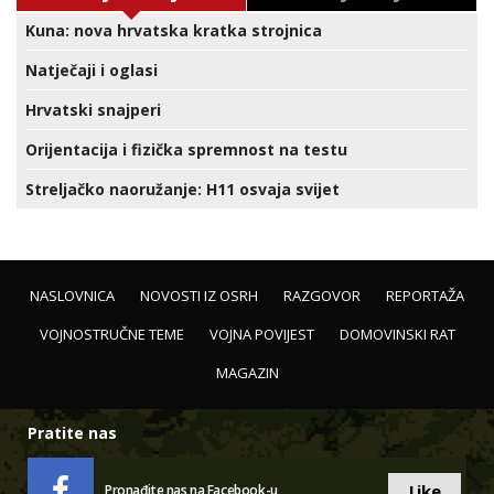
Kuna: nova hrvatska kratka strojnica
Natječaji i oglasi
Hrvatski snajperi
Orijentacija i fizička spremnost na testu
Streljačko naoružanje: H11 osvaja svijet
NASLOVNICA
NOVOSTI IZ OSRH
RAZGOVOR
REPORTAŽA
VOJNOSTRUČNE TEME
VOJNA POVIJEST
DOMOVINSKI RAT
MAGAZIN
Pratite nas
Like
Pronađite nas na Facebook-u