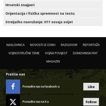
Hrvatski snajperi
Orijentacija i fizička spremnost na testu
Streljačko naoružanje: H11 osvaja svijet
NASLOVNICA
NOVOSTI IZ OSRH
RAZGOVOR
REPORTAŽA
VOJNOSTRUČNE TEME
VOJNA POVIJEST
DOMOVINSKI RAT
MAGAZIN
Pratite nas
Like
Pronađite nas na Facebook-u
Follow
Pronađite nas na X-u