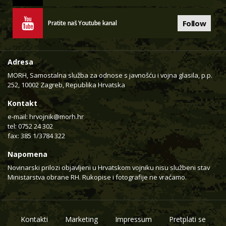
Follow
Pratite naš Youtube kanal
Adresa
MORH, Samostalna služba za odnose s javnošću i vojna glasila, p.p.
252, 10002 Zagreb, Republika Hrvatska
Kontakt
e-mail:
hrvojnik@morh.hr
tel: 0752 24 302
fax: 385 1/3784 322
Napomena
Novinarski prilozi objavljeni u Hrvatskom vojniku nisu službeni stav
Ministarstva obrane RH. Rukopise i fotografije ne vraćamo.
Kontakti
Marketing
Impressum
Pretplati se