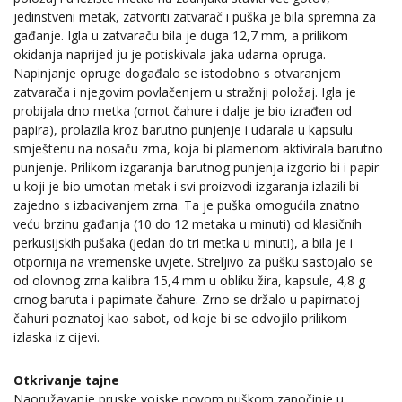
jedinstveni metak, zatvoriti zatvarač i puška je bila spremna za
gađanje. Igla u zatvaraču bila je duga 12,7 mm, a prilikom
okidanja naprijed ju je potiskivala jaka udarna opruga.
Napinjanje opruge događalo se istodobno s otvaranjem
zatvarača i njegovim povlačenjem u stražnji položaj. Igla je
probijala dno metka (omot čahure i dalje je bio izrađen od
papira), prolazila kroz barutno punjenje i udarala u kapsulu
smještenu na nosaču zrna, koja bi plamenom aktivirala barutno
punjenje. Prilikom izgaranja barutnog punjenja izgorio bi i papir
u koji je bio umotan metak i svi proizvodi izgaranja izlazili bi
zajedno s izbacivanjem zrna. Ta je puška omogućila znatno
veću brzinu gađanja (10 do 12 metaka u minuti) od klasičnih
perkusijskih pušaka (jedan do tri metka u minuti), a bila je i
otpornija na vremenske uvjete. Streljivo za pušku sastojalo se
od olovnog zrna kalibra 15,4 mm u obliku žira, kapsule, 4,8 g
crnog baruta i papirnate čahure. Zrno se držalo u papirnatoj
čahuri poznatoj kao sabot, od koje bi se odvojilo prilikom
izlaska iz cijevi.
Otkrivanje tajne
Naoružavanje pruske vojske novom puškom započinje u