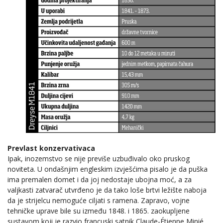
Prevlast konzervativaca
Ipak, inozemstvo se nije previše uzbuđivalo oko pruskog
noviteta. U ondašnjim engleskim izvješćima pisalo je da puška
ima premalen domet i da joj nedostaje ubojna moć, a za
valjkasti zatvarač utvrđeno je da tako loše brtvi ležište naboja
da je strijelcu nemoguće ciljati s ramena. Zapravo, vojne
tehničke uprave bile su između 1848. i 1865. zaokupljene
sustavom koji je razvio francuski satnik Claude-Étienne Minié