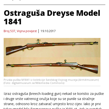
Ostraguša Dreyse Model
1841
Broj 537
,
Vojna povijest
19.10.2017
Pruska puška M1841 iz kolekcije švedskog Vojnog muzeja (Armémuseum)
(Foto: digitalmuseum.se/Wikimedia Commons)
Izraz ostraguša (breech-loading gun) nekad se koristio za puške
i druge vrste vatrenog oružja koje su se punile sa stražnje
strane, odnosno kroz zatvarač umjesto kroz cijev. Iako je prvi
takav model bila Fergusonova puška iz XVIII. st., tek je razvitak