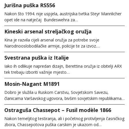
Jurišna puška RS556
Nakon što 1994. nije uspjela, austrijska tvrtka Steyr Mannlicher
opet ide na natječaj Bundeswehra za…
Kineski arsenal streljačkog oružja
Kina je razvila cijeli arsenal oružja za potrebe svoje
Narodnooslobodilačke armije, policije te za izvoz.…
Svestrana puška iz Italije
Iako ih odlikuje napredan dizajn, Berettina oružja iz obitelji ARX
tek trebaju izboriti važnije mjesto…
Mosin-Nagant M1891
Dobro je služila u Ruskom Carstvu, Sovjetskom Savezu,
članicama Varšavskog ugovora, bivšim sovjetskim republikama…
Ostraguša Chassepot – Fusil modèle 1866
Nakon temeljitog testiranja, ali i početnog protivljenja časničkog
zbora, Chassepotova puška carskim je ukazom od…