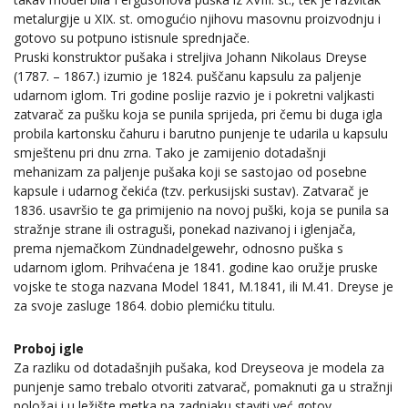
metalurgije u XIX. st. omogućio njihovu masovnu proizvodnju i
gotovo su potpuno istisnule sprednjače.
Pruski konstruktor pušaka i streljiva Johann Nikolaus Dreyse
(1787. – 1867.) izumio je 1824. puščanu kapsulu za paljenje
udarnom iglom. Tri godine poslije razvio je i pokretni valjkasti
zatvarač za pušku koja se punila sprijeda, pri čemu bi duga igla
probila kartonsku čahuru i barutno punjenje te udarila u kapsulu
smještenu pri dnu zrna. Tako je zamijenio dotadašnji
mehanizam za paljenje pušaka koji se sastojao od posebne
kapsule i udarnog čekića (tzv. perkusijski sustav). Zatvarač je
1836. usavršio te ga primijenio na novoj puški, koja se punila sa
stražnje strane ili ostraguši, ponekad nazivanoj i iglenjača,
prema njemačkom Zündnadelgewehr, odnosno puška s
udarnom iglom. Prihvaćena je 1841. godine kao oružje pruske
vojske te stoga nazvana Model 1841, M.1841, ili M.41. Dreyse je
za svoje zasluge 1864. dobio plemićku titulu.
Proboj igle
Za razliku od dotadašnjih pušaka, kod Dreyseova je modela za
punjenje samo trebalo otvoriti zatvarač, pomaknuti ga u stražnji
položaj i u ležište metka na zadnjaku staviti već gotov,