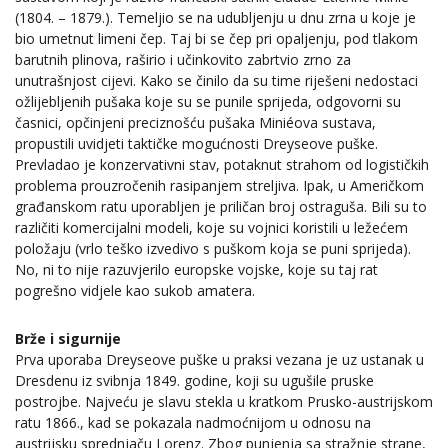
(1804. – 1879.). Temeljio se na udubljenju u dnu zrna u koje je
bio umetnut limeni čep. Taj bi se čep pri opaljenju, pod tlakom
barutnih plinova, raširio i učinkovito zabrtvio zrno za
unutrašnjost cijevi. Kako se činilo da su time riješeni nedostaci
ožlijebljenih pušaka koje su se punile sprijeda, odgovorni su
časnici, opčinjeni preciznošću pušaka Miniéova sustava,
propustili uvidjeti taktičke mogućnosti Dreyseove puške.
Prevladao je konzervativni stav, potaknut strahom od logističkih
problema prouzročenih rasipanjem streljiva. Ipak, u Američkom
građanskom ratu uporabljen je priličan broj ostraguša. Bili su to
različiti komercijalni modeli, koje su vojnici koristili u ležećem
položaju (vrlo teško izvedivo s puškom koja se puni sprijeda).
No, ni to nije razuvjerilo europske vojske, koje su taj rat
pogrešno vidjele kao sukob amatera.
Brže i sigurnije
Prva uporaba Dreyseove puške u praksi vezana je uz ustanak u
Dresdenu iz svibnja 1849. godine, koji su ugušile pruske
postrojbe. Najveću je slavu stekla u kratkom Prusko-austrijskom
ratu 1866., kad se pokazala nadmoćnijom u odnosu na
austrijsku sprednjaču Lorenz. Zbog punjenja sa stražnje strane,