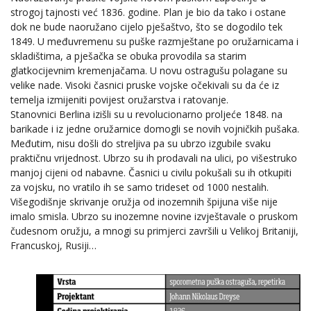
strogoj tajnosti već 1836. godine. Plan je bio da tako i ostane
dok ne bude naoružano cijelo pješaštvo, što se dogodilo tek
1849. U međuvremenu su puške razmještane po oružarnicama i
skladištima, a pješačka se obuka provodila sa starim
glatkocijevnim kremenjačama. U novu ostragušu polagane su
velike nade. Visoki časnici pruske vojske očekivali su da će iz
temelja izmijeniti povijest oružarstva i ratovanje.
Stanovnici Berlina izišli su u revolucionarno proljeće 1848. na
barikade i iz jedne oružarnice domogli se novih vojničkih pušaka.
Međutim, nisu došli do streljiva pa su ubrzo izgubile svaku
praktičnu vrijednost. Ubrzo su ih prodavali na ulici, po višestruko
manjoj cijeni od nabavne. Časnici u civilu pokušali su ih otkupiti
za vojsku, no vratilo ih se samo trideset od 1000 nestalih.
Višegodišnje skrivanje oružja od inozemnih špijuna više nije
imalo smisla. Ubrzo su inozemne novine izvještavale o pruskom
čudesnom oružju, a mnogi su primjerci završili u Velikoj Britaniji,
Francuskoj, Rusiji…