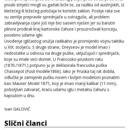
pruski strijelci mogli su gađati brže te, za razliku od austrijskih, iz
klečećeg ili ležećeg položaja te koristiti zaklon. Poslije rata sve
su zemlje prepravile sprednjače u ostraguše, ali problem
zabravljivanja cijevi još nije bio sasvim riješen jer su barutni
plinovi prodirali kraj kartonske čahure i prouzročivali koroziju,
posebno udarne igle.
Uvođenje igličastog oružja radikalno je promijenilo vojnu taktiku
u XIX. stoljeću. S druge strane, Dreyseov je model imao i
nedostatke u odnosu na druge puške, uključujući i sprednjače,
koje su imale veći domet. U Francusko-pruskom ratu
(1870./1871.) potpuno ju je deklasirala francuska puška
Chassepot (Fusil modèle1866). Iako je Pruska taj rat dobila,
odlučila je zamijeniti pušku novim i boljim modelom poznatim
kao Mauser Model 1871, koji je imao manji kalibar (11 mm),
poboljšan zatvarač, kraću udarnu iglu i metalnu čahuru s
kapsulom u dnu.
Ivan GALOVIĆ
Slični članci