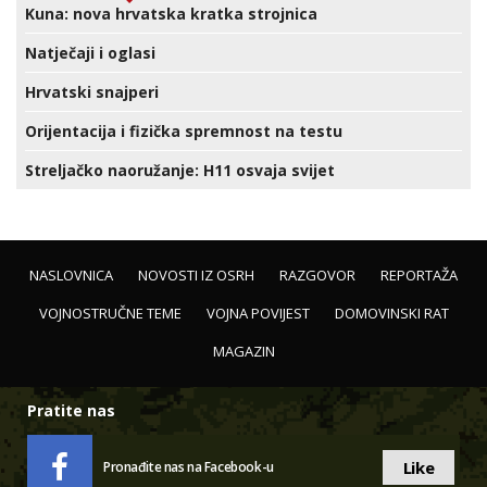
Kuna: nova hrvatska kratka strojnica
Natječaji i oglasi
Hrvatski snajperi
Orijentacija i fizička spremnost na testu
Streljačko naoružanje: H11 osvaja svijet
NASLOVNICA
NOVOSTI IZ OSRH
RAZGOVOR
REPORTAŽA
VOJNOSTRUČNE TEME
VOJNA POVIJEST
DOMOVINSKI RAT
MAGAZIN
Pratite nas
Like
Pronađite nas na Facebook-u