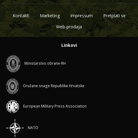
Kontakti
Marketing
Impressum
Pretplati se
Web-prodaja
Linkovi
Ministarstvo obrane RH
Oružane snage Republike Hrvatske
European Military Press Association
NATO