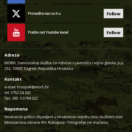
Follow
Pronađite nas na X-u
Follow
Pratite naš Youtube kanal
Adresa
MORH, Samostalna služba za odnose s javnošću i vojna glasila, p.p.
252, 10002 Zagreb, Republika Hrvatska
Kontakt
e-mail:
hrvojnik@morh.hr
tel: 0752 24 302
fax: 385 1/3784 322
Napomena
Novinarski prilozi objavljeni u Hrvatskom vojniku nisu službeni stav
Ministarstva obrane RH. Rukopise i fotografije ne vraćamo.