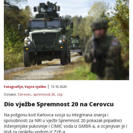
Fotografije
,
Vojne vježbe
13.10.2020
Oznake:
Cerovec
,
spremnost 20
,
zzp
Dio vježbe Spremnost 20 na Cerovcu
Na poligonu kod Karlovca svoja su integrirana znanja i
sposobnosti za NRI u vježbi Spremnost 20 pokazali pripadnici
Inženjerijske pukovnije i CIMIC voda iz GMBR-a, a ocjenjivan je i
Vod za opskrbu vodom iz ZzP-a