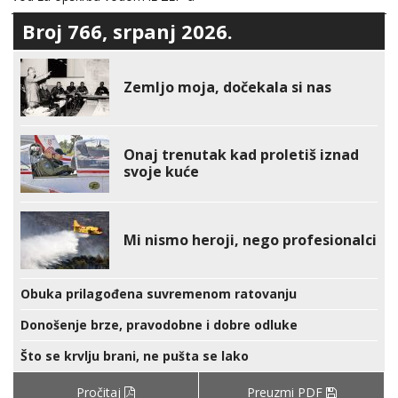
Broj 766, srpanj 2026.
Zemljo moja, dočekala si nas
Onaj trenutak kad proletiš iznad
svoje kuće
Mi nismo heroji, nego profesionalci
Obuka prilagođena suvremenom ratovanju
Donošenje brze, pravodobne i dobre odluke
Što se krvlju brani, ne pušta se lako
Pročitaj
Preuzmi PDF