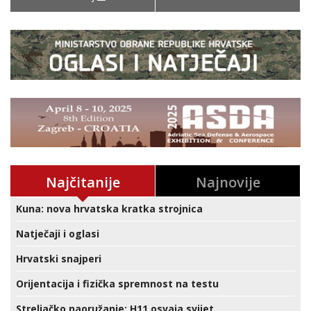
Najčitanije
Najnovije
Kuna: nova hrvatska kratka strojnica
Natječaji i oglasi
Hrvatski snajperi
Orijentacija i fizička spremnost na testu
Streljačko naoružanje: H11 osvaja svijet