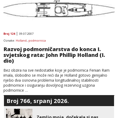
Broj 124
09.07.2007
Oznake:
Holland
,
podmornica
Razvoj podmorničarstva do konca I.
svjetskog rata: John Phillip Holland (I.
dio)
Bez obzira na sve nedostatke koje je podmornica Fenian Ram
imala, slobodno se može reći da je Holland gotovo genijalno
riješio dva osnovna problema longitudinalnoj stabilnosti
podmornice i osiguranju dovoljnog rezervnog uzgona
podmornice …
Broj 766, srpanj 2026.
Zemljo moja, dočekala si nas