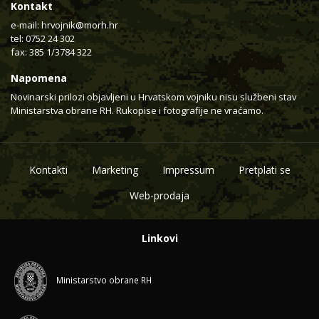
Kontakt
e-mail:
hrvojnik@morh.hr
tel: 0752 24 302
fax: 385 1/3784 322
Napomena
Novinarski prilozi objavljeni u Hrvatskom vojniku nisu službeni stav
Ministarstva obrane RH. Rukopise i fotografije ne vraćamo.
Kontakti
Marketing
Impressum
Pretplati se
Web-prodaja
Linkovi
Ministarstvo obrane RH