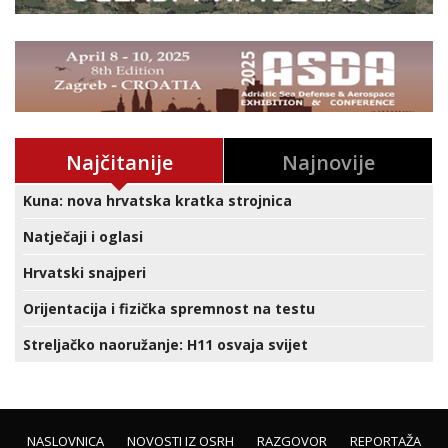
Najčitanije
Najnovije
Kuna: nova hrvatska kratka strojnica
Natječaji i oglasi
Hrvatski snajperi
Orijentacija i fizička spremnost na testu
Streljačko naoružanje: H11 osvaja svijet
NASLOVNICA
NOVOSTI IZ OSRH
RAZGOVOR
REPORTAŽA