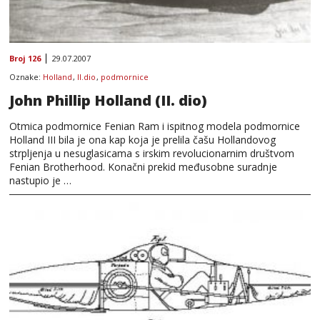
Broj 126
29.07.2007
Oznake:
Holland
,
II.dio
,
podmornice
John Phillip Holland (II. dio)
Otmica podmornice Fenian Ram i ispitnog modela podmornice
Holland III bila je ona kap koja je prelila čašu Hollandovog
strpljenja u nesuglasicama s irskim revolucionarnim društvom
Fenian Brotherhood. Konačni prekid međusobne suradnje
nastupio je …