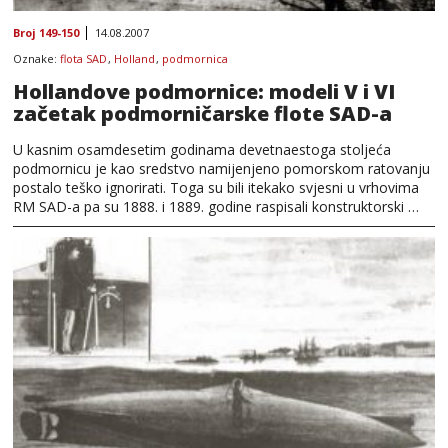
Broj 149-150
14.08.2007
Oznake:
flota SAD
,
Holland
,
podmornica
Hollandove podmornice: modeli V i VI
začetak podmorničarske flote SAD-a
U kasnim osamdesetim godinama devetnaestoga stoljeća
podmornicu je kao sredstvo namijenjeno pomorskom ratovanju
postalo teško ignorirati. Toga su bili itekako svjesni u vrhovima
RM SAD-a pa su 1888. i 1889. godine raspisali konstruktorski …