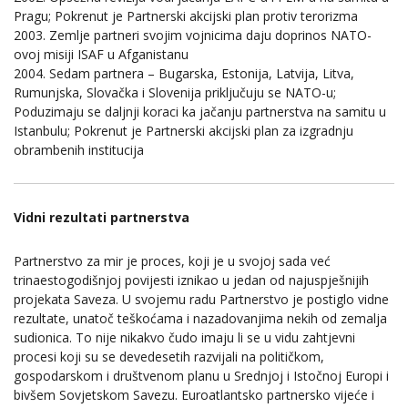
Pragu; Pokrenut je Partnerski akcijski plan protiv terorizma
2003. Zemlje partneri svojim vojnicima daju doprinos NATO-
ovoj misiji ISAF u Afganistanu
2004. Sedam partnera – Bugarska, Estonija, Latvija, Litva,
Rumunjska, Slovačka i Slovenija priključuju se NATO-u;
Poduzimaju se daljnji koraci ka jačanju partnerstva na samitu u
Istanbulu; Pokrenut je Partnerski akcijski plan za izgradnju
obrambenih institucija
Vidni rezultati partnerstva
Partnerstvo za mir je proces, koji je u svojoj sada već
trinaestogodišnjoj povijesti iznikao u jedan od najuspješnijih
projekata Saveza. U svojemu radu Partnerstvo je postiglo vidne
rezultate, unatoč teškoćama i nazadovanjima nekih od zemalja
sudionica. To nije nikakvo čudo imaju li se u vidu zahtjevni
procesi koji su se devedesetih razvijali na političkom,
gospodarskom i društvenom planu u Srednjoj i Istočnoj Europi i
bivšem Sovjetskom Savezu. Euroatlantsko partnersko vijeće i