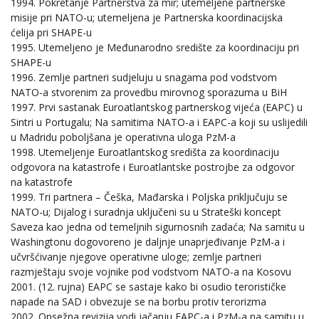
1994. Pokretanje Partnerstva za mir; utemeljene partnerske
misije pri NATO-u; utemeljena je Partnerska koordinacijska
ćelija pri SHAPE-u
1995. Utemeljeno je Međunarodno središte za koordinaciju pri
SHAPE-u
1996. Zemlje partneri sudjeluju u snagama pod vodstvom
NATO-a stvorenim za provedbu mirovnog sporazuma u BiH
1997. Prvi sastanak Euroatlantskog partnerskog vijeća (EAPC) u
Sintri u Portugalu; Na samitima NATO-a i EAPC-a koji su uslijedili
u Madridu poboljšana je operativna uloga PzM-a
1998. Utemeljenje Euroatlantskog središta za koordinaciju
odgovora na katastrofe i Euroatlantske postrojbe za odgovor
na katastrofe
1999. Tri partnera – Češka, Mađarska i Poljska priključuju se
NATO-u; Dijalog i suradnja uključeni su u Strateški koncept
Saveza kao jedna od temeljnih sigurnosnih zadaća; Na samitu u
Washingtonu dogovoreno je daljnje unaprjeđivanje PzM-a i
učvršćivanje njegove operativne uloge; zemlje partneri
razmještaju svoje vojnike pod vodstvom NATO-a na Kosovu
2001. (12. rujna) EAPC se sastaje kako bi osudio terorističke
napade na SAD i obvezuje se na borbu protiv terorizma
2002. Opsežna revizija vodi jačanju EAPC-a i PzM-a na samitu u