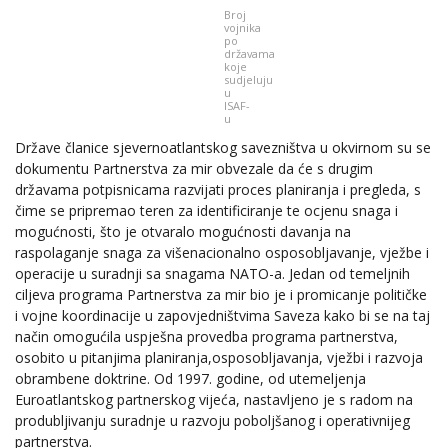
Broj
vojnika
po
državama
koje
sudjeluju
u
ISAF-
u
Države članice sjevernoatlantskog savezništva u okvirnom su se
dokumentu Partnerstva za mir obvezale da će s drugim
državama potpisnicama razvijati proces planiranja i pregleda, s
čime se pripremao teren za identificiranje te ocjenu snaga i
mogućnosti, što je otvaralo mogućnosti davanja na
raspolaganje snaga za višenacionalno osposobljavanje, vježbe i
operacije u suradnji sa snagama NATO-a. Jedan od temeljnih
ciljeva programa Partnerstva za mir bio je i promicanje političke
i vojne koordinacije u zapovjedništvima Saveza kako bi se na taj
način omogućila uspješna provedba programa partnerstva,
osobito u pitanjima planiranja,osposobljavanja, vježbi i razvoja
obrambene doktrine. Od 1997. godine, od utemeljenja
Euroatlantskog partnerskog vijeća, nastavljeno je s radom na
produbljivanju suradnje u razvoju poboljšanog i operativnijeg
partnerstva.