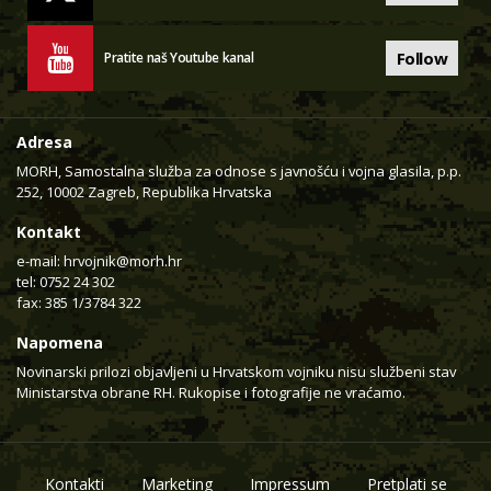
Follow
Pratite naš Youtube kanal
Adresa
MORH, Samostalna služba za odnose s javnošću i vojna glasila, p.p.
252, 10002 Zagreb, Republika Hrvatska
Kontakt
e-mail:
hrvojnik@morh.hr
tel: 0752 24 302
fax: 385 1/3784 322
Napomena
Novinarski prilozi objavljeni u Hrvatskom vojniku nisu službeni stav
Ministarstva obrane RH. Rukopise i fotografije ne vraćamo.
Kontakti
Marketing
Impressum
Pretplati se