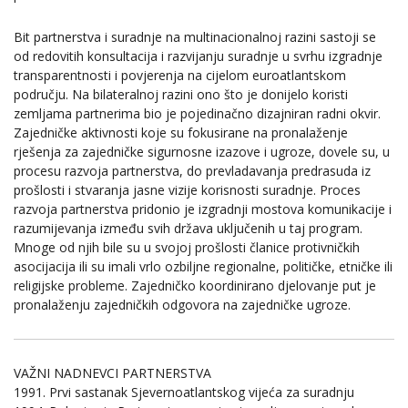
Bit partnerstva i suradnje na multinacionalnoj razini sastoji se
od redovitih konsultacija i razvijanju suradnje u svrhu izgradnje
transparentnosti i povjerenja na cijelom euroatlantskom
području. Na bilateralnoj razini ono što je donijelo koristi
zemljama partnerima bio je pojedinačno dizajniran radni okvir.
Zajedničke aktivnosti koje su fokusirane na pronalaženje
rješenja za zajedničke sigurnosne izazove i ugroze, dovele su, u
procesu razvoja partnerstva, do prevladavanja predrasuda iz
prošlosti i stvaranja jasne vizije korisnosti suradnje. Proces
razvoja partnerstva pridonio je izgradnji mostova komunikacije i
razumijevanja između svih država uključenih u taj program.
Mnoge od njih bile su u svojoj prošlosti članice protivničkih
asocijacija ili su imali vrlo ozbiljne regionalne, političke, etničke ili
religijske probleme. Zajedničko koordinirano djelovanje put je
pronalaženju zajedničkih odgovora na zajedničke ugroze.
VAŽNI NADNEVCI PARTNERSTVA
1991. Prvi sastanak Sjevernoatlantskog vijeća za suradnju