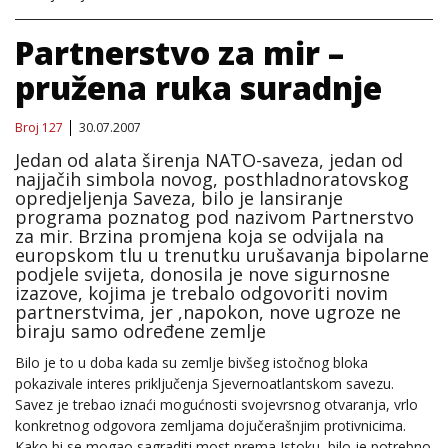
Partnerstvo za mir –
pružena ruka suradnje
Broj 127
30.07.2007
Jedan od alata širenja NATO-saveza, jedan od
najjačih simbola novog, posthladnoratovskog
opredjeljenja Saveza, bilo je lansiranje
programa poznatog pod nazivom Partnerstvo
za mir. Brzina promjena koja se odvijala na
europskom tlu u trenutku urušavanja bipolarne
podjele svijeta, donosila je nove sigurnosne
izazove, kojima je trebalo odgovoriti novim
partnerstvima, jer ,napokon, nove ugroze ne
biraju samo određene zemlje
Bilo je to u doba kada su zemlje bivšeg istočnog bloka
pokazivale interes priključenja Sjevernoatlantskom savezu.
Savez je trebao iznaći mogućnosti svojevrsnog otvaranja, vrlo
konkretnog odgovora zemljama dojučerašnjim protivnicima.
Kako bi se mogao sagraditi most prema Istoku, bilo je potrebno