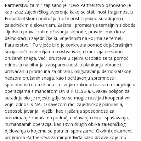
Partnerstvu za mir zapisano je: “Ovo Partnerstvo osnovano je
kao izraz zajedničkog uvjerenja kako se stabilnost i sigurnost u
Euroatlantskom području može postići jedino suradnjom i
zajedničkim djelovanjem. Zaštita i promicanje temeljnih sloboda
i ljudskih prava, zatim očuvanja slobode, pravde i mira kroz
demokraciju zajedničke su vrijednosti na kojima se temelji
Partnerstvo.” To vijeće bilo je konkretna pomoć dojučerašnjim
socijalističkim zemljama u ostvarivanju tranzicija ne samo
oružanih snaga, već i društava u cjelini. Osobito se ta pomoć
odnosila na pitanja transparentnosti u planiranju obrane i
prihvaćanju proračuna za obranu, osiguravanju demokratskog
nadzora oružanih snaga, kao i održavanju spremnosti i
sposobnosti da u skladu sa svojim zakonodavstvima sudjeluju u
operacijama s mandatom UN-a ili OESS-a. Ovakav poligon za
suradnju bio je mjesto gdje su se mogle razvijati kooperativni
vojni odnosi s NATO savezom radi zajedničkog planiranja,
osposobljavanja i vježbi, kao i jačanja sposobnosti za
preuzimanje zadaća na području očuvanja mira i spašavanja,
humanitarnih operacija, kao i svih drugih oblika zajedničkog
djelovanja o kojemu se partneri sporazume. Okvirni dokument
programa Partnerstva za mir predviđa kako države koje mu