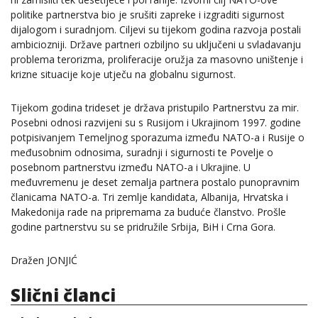
politike partnerstva bio je srušiti zapreke i izgraditi sigurnost
dijalogom i suradnjom. Ciljevi su tijekom godina razvoja postali
ambiciozniji. Države partneri ozbiljno su uključeni u svladavanju
problema terorizma, proliferacije oružja za masovno uništenje i
krizne situacije koje utječu na globalnu sigurnost.
Tijekom godina trideset je država pristupilo Partnerstvu za mir.
Posebni odnosi razvijeni su s Rusijom i Ukrajinom 1997. godine
potpisivanjem Temeljnog sporazuma između NATO-a i Rusije o
međusobnim odnosima, suradnji i sigurnosti te Povelje o
posebnom partnerstvu između NATO-a i Ukrajine. U
međuvremenu je deset zemalja partnera postalo punopravnim
članicama NATO-a. Tri zemlje kandidata, Albanija, Hrvatska i
Makedonija rade na pripremama za buduće članstvo. Prošle
godine partnerstvu su se pridružile Srbija, BiH i Crna Gora.
Dražen JONJIĆ
Slični članci