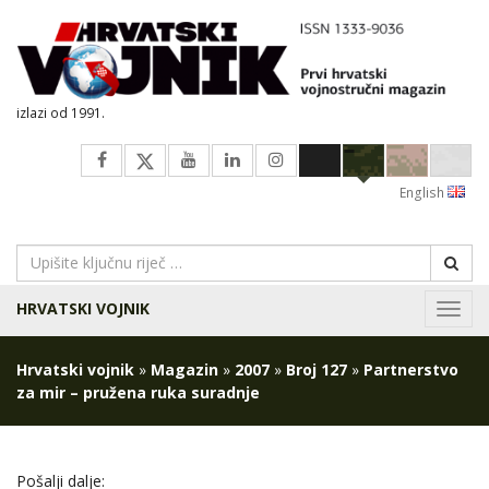
izlazi od 1991.
English
HRVATSKI VOJNIK
Navig
Hrvatski vojnik
»
Magazin
»
2007
»
Broj 127
»
Partnerstvo
za mir – pružena ruka suradnje
Pošalji dalje: