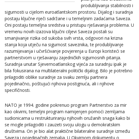
produbljivanja stabilnosti i
sigurnosti u cijelom euroatlantskom prostoru. Dijalog i suradnja
postaju ključne riječi sadržane i u temeljnim zadaćama Saveza.
Oni postaju temeljna sredstva u pristupu rješavanja problema. U
vremenu novih izazova ključni ciljevi Saveza postali su
smanjivanje rizika od sukoba svih vrsta, odgovori na krizna
stanja koja utječu na sigurnost saveznika, te produbljivanje
razumijevanja i učvršćivanje povjerenja u Europi koristeći se
partnerstvom u rješavanju zajedničkih sigurnosnih pitanja.
Suradnja unutar Sjevernoatlanskog vijeća za suradnju ipak je
bila fokusirana na multilateralni politički dijalog. Bilo je potrebno
prilagoditi oblike suradnje za svaku zemlju partnera
pojedinačno, poštujući njihova postignuća, ali i njihove
specifičnosti.
NATO je 1994. godine pokrenuo program Partnerstvo za mir
kao okvirni, temeljni program namijenjen pomoći zemljama
sudionicama u restrukturiranju njihovih oružanih snaga kako bi
se mogle prilagoditi i zauzeti svoju ulogu u demokratskim
društvima. On je bio alat praktične bilateralne suradnje između
Saveza i pojedinačnih zemalja. U Okvirnom dokumentu o