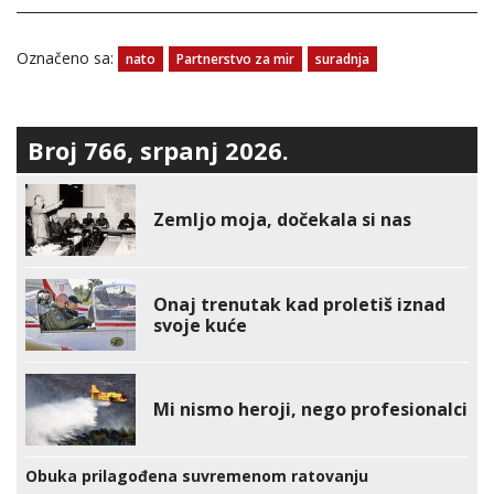
Označeno sa:
nato
Partnerstvo za mir
suradnja
Broj 766, srpanj 2026.
Zemljo moja, dočekala si nas
Onaj trenutak kad proletiš iznad
svoje kuće
Mi nismo heroji, nego profesionalci
Obuka prilagođena suvremenom ratovanju