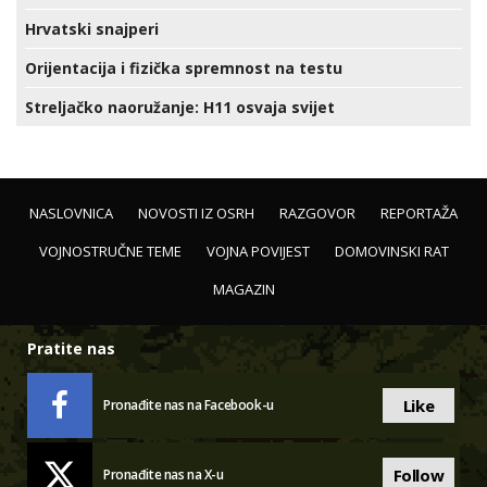
Hrvatski snajperi
Orijentacija i fizička spremnost na testu
Streljačko naoružanje: H11 osvaja svijet
NASLOVNICA
NOVOSTI IZ OSRH
RAZGOVOR
REPORTAŽA
VOJNOSTRUČNE TEME
VOJNA POVIJEST
DOMOVINSKI RAT
MAGAZIN
Pratite nas
Like
Pronađite nas na Facebook-u
Follow
Pronađite nas na X-u