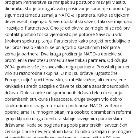
program Partnerstva za mir ipak su postupno razvijali vlastitu
dinamiku, što je omogućavalo proširivanje suradnje u području
sigurnosti između zemalja NATO-a i partnera. Kako se tijekom
devedesetih mijenjao Sjevernoatlantski savez, tako se mijenjalo
i razvijalo Partnerstvo. Ono je od okvira za moglo bi se reći prvi
kontakt postalo točka vjerodostojne potpore Savezu u vrlo
širokom spektru pitanja. Partnerstvo kako projekt produbljivalo
se i proširivalo kako bi se prilagodilo specifičnim težnjama
zemalja partnera. Dva kruga proširenja NATO-a donekle su
promijenila ravnotežu između saveznika i partnera. Od ožujka
2004. godine više je saveznika nego partnera. Preostali partneri
vrlo su raznorodna skupina. U njoj su države jugoistočne
Europe, uključujući i Hrvatsku, strateški važne, ali nerazvijene
kavkaske i srednjoazijske države te skupina zapadnoeuropskih
država. Dok su neke od spomenutih država tek u razvijanju
obrambenih struktura i kapaciteta, druge svojim vrlo dobro
strukturiranim snagama znatno pridonose NATO- vođenim
operacijama i u mnogim pitanjima osobito obrambenih reformi
igraju ključnu ulogu mentora slabije razvijenim partnerskim
državama. Kada se pogleda na popis partnerskih i savezničkih
zemalja čini se nevjerojatnim kako to nitko ozbiljan nije mogao
ni zamisliti tek desetljeće i pol ranije. Izvorni cilj NATO-ove