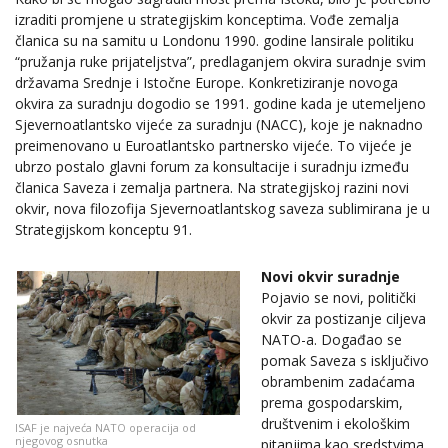
izraditi promjene u strategijskim konceptima. Vođe zemalja
članica su na samitu u Londonu 1990. godine lansirale politiku
“pružanja ruke prijateljstva”, predlaganjem okvira suradnje svim
državama Srednje i Istočne Europe. Konkretiziranje novoga
okvira za suradnju dogodio se 1991. godine kada je utemeljeno
Sjevernoatlantsko vijeće za suradnju (NACC), koje je naknadno
preimenovano u Euroatlantsko partnersko vijeće. To vijeće je
ubrzo postalo glavni forum za konsultacije i suradnju između
članica Saveza i zemalja partnera. Na strategijskoj razini novi
okvir, nova filozofija Sjevernoatlantskog saveza sublimirana je u
Strategijskom konceptu 91.
Novi okvir suradnje
Pojavio se novi, politički
okvir za postizanje ciljeva
NATO-a. Događao se
pomak Saveza s isključivo
obrambenim zadaćama
prema gospodarskim,
društvenim i ekološkim
ISAF je najveća NATO operacija od
njegovog osnutka
pitanjima kao sredstvima