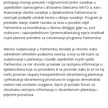
pristupaju moraju preuzeti i odgovornosti preko suradnje u
zajedničkim operacijama s državama članicama NATO-a, kao i
financiranje vlastite suradnje u djelatnostima Partnerstva te
nastojati podijeliti ostatak tereta u sklopu suradnje. Program je
predvidio slanje stalnih časnika za vezu u posebni odjel
Partnerstva za koordinaciju u Monsu (Belgija) gdje su, pod
vodstvom i zapovjedništvom Sjevernoatlantskog vijeća izrađivali
vojne planove potrebne za ostvarivanje programa Partnerstva.
Aktivno sudjelovanje u Partnerstvu donekle je otvorilo vrata
određenim tehničkim podacima Saveza, a koji su bili nužni za
sudjelovanje u planiranju i izvedbi zajedničkih vojnih vježbi.
Partnerstvo za mir otvorilo je kanale za razmjenu informacija o
djelatnostima koje su provedene ili se provode, kako bi se na taj
način povećao stupanj transparentnosti obrambenog planiranja
i prihvaćanja obrambenog proračuna te osigurao demokratski
nadzor nad oružanim snagama. Vijeće je postalo forum za
obostranu razmjenu informacija o obrambenom planiranju i
pripremi proračuna.