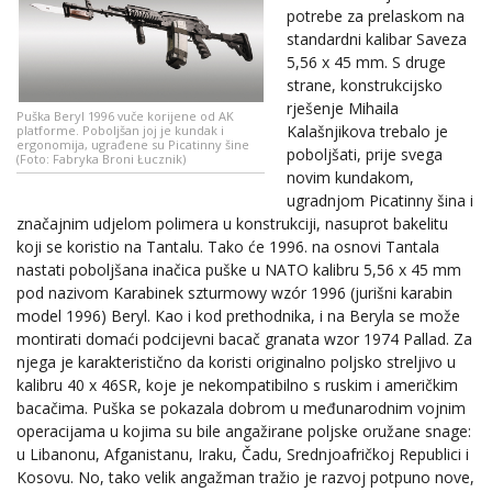
potrebe za prelaskom na
standardni kalibar Saveza
5,56 x 45 mm. S druge
strane, konstrukcijsko
rješenje Mihaila
Puška Beryl 1996 vuče korijene od AK
Kalašnjikova trebalo je
platforme. Poboljšan joj je kundak i
ergonomija, ugrađene su Picatinny šine
poboljšati, prije svega
(Foto: Fabryka Broni Łucznik)
novim kundakom,
ugradnjom Picatinny šina i
značajnim udjelom polimera u konstrukciji, nasuprot bakelitu
koji se koristio na Tantalu. Tako će 1996. na osnovi Tantala
nastati poboljšana inačica puške u NATO kalibru 5,56 x 45 mm
pod nazivom Karabinek szturmowy wzór 1996 (jurišni karabin
model 1996) Beryl. Kao i kod prethodnika, i na Beryla se može
montirati domaći podcijevni bacač granata wzor 1974 Pallad. Za
njega je karakteristično da koristi originalno poljsko streljivo u
kalibru 40 x 46SR, koje je nekompatibilno s ruskim i američkim
bacačima. Puška se pokazala dobrom u međunarodnim vojnim
operacijama u kojima su bile angažirane poljske oružane snage:
u Libanonu, Afganistanu, Iraku, Čadu, Srednjoafričkoj Republici i
Kosovu. No, tako velik angažman tražio je razvoj potpuno nove,