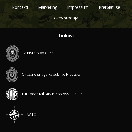
Kontakti
Marketing
Impressum
Pretplati se
Web-prodaja
Linkovi
Ministarstvo obrane RH
Oružane snage Republike Hrvatske
European Military Press Association
NATO