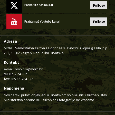
Follow
Pronađite nas na X-u
Follow
Pratite naš Youtube kanal
Adresa
MORH, Samostalna služba za odnose s javnošću i vojna glasila, p.p.
252, 10002 Zagreb, Republika Hrvatska
Kontakt
e-mail:
hrvojnik@morh.hr
tel: 0752 24 302
fax: 385 1/3784 322
Napomena
Novinarski prilozi objavljeni u Hrvatskom vojniku nisu službeni stav
Ministarstva obrane RH. Rukopise i fotografije ne vraćamo.