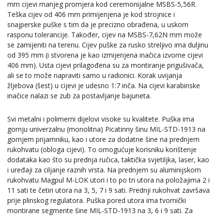
mm cijevi manjeg promjera kod ceremonijalne MSBS-5,56R.
Teška cijev od 406 mm primijenjena je kod strojnice i
snajperske puške s tim da je precizno obrađena, u uskom
rasponu tolerancije. Također, cijev na MSBS-7,62N mm može
se zamijeniti na terenu. Cijev puške za rusko streljivo ima duljinu
od 395 mm (i stvorena je kao izmijenjena inačica izvorne cijevi
406 mm). Usta cijevi prilagođena su za montiranje prigušivača,
ali se to može napraviti samo u radionici. Korak uvijanja
žljebova (šest) u cijevi je udesno 1:7 inča. Na cijevi karabinske
inačice nalazi se zub za postavljanje bajuneta.
Svi metalni i polimerni dijelovi visoke su kvalitete. Puška ima
gornju univerzalnu (monolitna) Picatinny šinu MIL-STD-1913 na
gornjem prijamniku, kao i utore za dodatne šine na prednjem
rukohvatu (obloga cijevi). To omogućuje korisniku korištenje
dodataka kao što su prednja ručica, taktička svjetiljka, laser, kao
i uređaji za ciljanje raznih vrsta. Na prednjem su aluminijskom
rukohvatu Magpul M-LOK utori i to po tri utora na položajima 2 i
11 sati te četiri utora na 3, 5, 7 i 9 sati. Prednji rukohvat završava
prije plinskog regulatora. Puška pored utora ima tvornički
montirane segmente šine MIL-STD-1913 na 3, 6 i 9 sati. Za