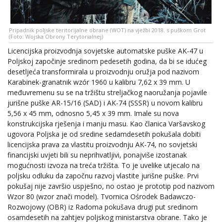
Pripadnik poljske teritorijalne obrane (WOT) na vježbi 2018. s puškom Grot
(Foto: Wojska Obrony Terytorialnej)
Licencijska proizvodnja sovjetske automatske puške AK-47 u
Poljskoj započinje sredinom pedesetih godina, da bi se idućeg
desetljeća transformirala u proizvodnju oružja pod nazivom
Karabinek-granatnik wzór 1960 u kalibru 7,62 x 39 mm. U
međuvremenu su se na tržištu streljačkog naoružanja pojavile
jurišne puške AR-15/16 (SAD) i AK-74 (SSSR) u novom kalibru
5,56 x 45 mm, odnosno 5,45 x 39 mm. Imale su nova
konstrukcijska rješenja i manju masu. Kao članica Varšavskog
ugovora Poljska je od sredine sedamdesetih pokušala dobiti
licencijska prava za vlastitu proizvodnju AK-74, no sovjetski
financijski uvjeti bili su neprihvatljivi, ponajviše izostanak
mogućnosti izvoza na treća tržišta. To je uvelike utjecalo na
poljsku odluku da započnu razvoj vlastite jurišne puške. Prvi
pokušaj nije završio uspješno, no ostao je prototip pod nazivom
Wzor 80 (wzor znači model). Tvornica Ośrodek Badawczo-
Rozwojowy (OBR) iz Radoma pokušava drugi put sredinom
osamdesetih na zahtjev poljskog ministarstva obrane. Tako je