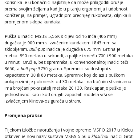
korisnika je u konačnici najbitnije da može prilagoditi oružje
prema svojim željama kad je u pitanju ergonomija i udobnost
korištenja, na primjer, ugradnjom prednjeg rukohvata, ciljnika ili
promjenom sklopa kundaka.
Puška u inačici MSBS-5,56K s cijevi od 16 inča (406 mm)
dugačka je 900 mm s izvučenim kundakom i 843 mm sa
sklopljenim.
Bull-pup
inačica je dugačka 675 mm. Brzina je
metka 890 metara u sekundi, a paljbe između 700 i 900 metaka
u minuti. Oružje, bez spremnika, u konvencionalnoj inačici teži
3650, a
bull-pup
3750 grama. Spremnici su dostupni s
kapacitetom 30 ili 60 metaka. Spremnik koji dolazi s puškom
poluprozirni je polimerski od 30 metaka i na bočnim stranicama
ima brojčani pokazatelj metaka 20 i 30. Rasklapanje puške je
jednostavno: kao i kod drugih zapadnih modela vrši se
izvlačenjem klinova-osigurača u stranu.
Promjena prakse
Tijekom izložbe naoružanja i vojne opreme MSPO 2017 u Kielcu
otkriven je novi naziv sustava MSBS-5,56 u
klasičnoj
inačici: Grot