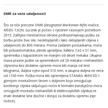
DMR za veće udaljenosti
Što se tiče precizne DMR (
Designated Marksman Rifle
) inačice
MSBS-7,62N, Łucznik je počeo s njezinim razvojem početkom
2015. Zahtjevi ministarstva obrane podrazumijevaju pušku za
borbu protiv žive sile, neoklopljenih i lako oklopljenih ciljeva s
udaljenosti do 800 metara. Prema zadanim postavkama, mora
biti poluautomatska, plinski upravljiva, kalibra 7,62 x 51 mm,
spremnika s kapacitetom ne manjim od deset metaka. Ukupna
masa prazne puške sa spremnikom od 20 metaka i mehaničkim
ciljnicima bez dodatne opreme mora biti manja od šest
kilograma, duljina cijevi ispod 510 mm, a ukupna duljina ne veća
od 1100 mm. Puška mora biti opremljena STANAG 4694 ED.1
gornjom montažnom šinom s duljinom koja omogućuje
korištenje ciljnika uključujući noćni ili termalni (neizbježno mora
omogućiti montažu mehaničkih ili elektrooptičkih ciljnika) te
imati dodatne šine (bočne i donju) za dodatnu opremu (npr.
nožice).