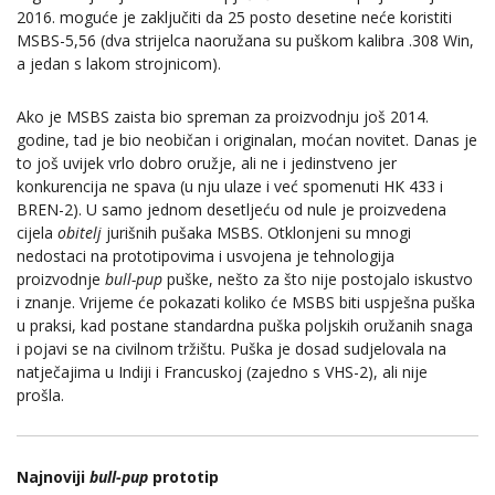
2016. moguće je zaključiti da 25 posto desetine neće koristiti
MSBS-5,56 (dva strijelca naoružana su puškom kalibra .308 Win,
a jedan s lakom strojnicom).
Ako je MSBS zaista bio spreman za proizvodnju još 2014.
godine, tad je bio neobičan i originalan, moćan novitet. Danas je
to još uvijek vrlo dobro oružje, ali ne i jedinstveno jer
konkurencija ne spava (u nju ulaze i već spomenuti HK 433 i
BREN-2). U samo jednom desetljeću od nule je proizvedena
cijela
obitelj
jurišnih pušaka MSBS. Otklonjeni su mnogi
nedostaci na prototipovima i usvojena je tehnologija
proizvodnje
bull-pup
puške, nešto za što nije postojalo iskustvo
i znanje. Vrijeme će pokazati koliko će MSBS biti uspješna puška
u praksi, kad postane standardna puška poljskih oružanih snaga
i pojavi se na civilnom tržištu. Puška je dosad sudjelovala na
natječajima u Indiji i Francuskoj (zajedno s VHS-2), ali nije
prošla.
Najnoviji
bull-pup
prototip