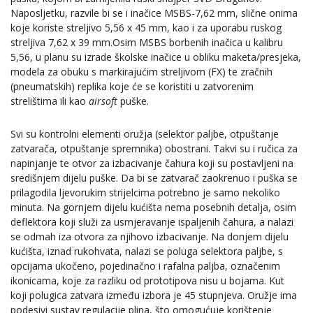
Naposljetku, razvile bi se i inačice MSBS-7,62 mm, slične onima
koje koriste streljivo 5,56 x 45 mm, kao i za uporabu ruskog
streljiva 7,62 x 39 mm.Osim MSBS borbenih inačica u kalibru
5,56, u planu su izrade školske inačice u obliku maketa/presjeka,
modela za obuku s markirajućim streljivom (FX) te zračnih
(pneumatskih) replika koje će se koristiti u zatvorenim
strelištima ili kao
airsoft
puške.
Svi su kontrolni elementi oružja (selektor paljbe, otpuštanje
zatvarača, otpuštanje spremnika) obostrani. Takvi su i ručica za
napinjanje te otvor za izbacivanje čahura koji su postavljeni na
središnjem dijelu puške. Da bi se zatvarač zaokrenuo i puška se
prilagodila ljevorukim strijelcima potrebno je samo nekoliko
minuta. Na gornjem dijelu kućišta nema posebnih detalja, osim
deflektora koji služi za usmjeravanje ispaljenih čahura, a nalazi
se odmah iza otvora za njihovo izbacivanje. Na donjem dijelu
kućišta, iznad rukohvata, nalazi se poluga selektora paljbe, s
opcijama ukočeno, pojedinačno i rafalna paljba, označenim
ikonicama, koje za razliku od prototipova nisu u bojama. Kut
koji polugica zatvara između izbora je 45 stupnjeva. Oružje ima
podesivi sustav regulacije plina, što omogućuje korištenje