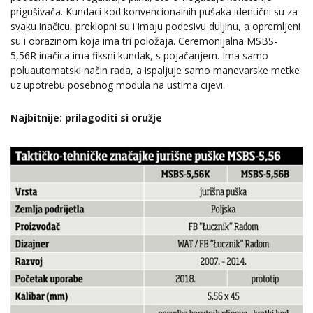
prigušivača. Kundaci kod konvencionalnih pušaka identični su za
svaku inačicu, preklopni su i imaju podesivu duljinu, a opremljeni
su i obrazinom koja ima tri položaja. Ceremonijalna MSBS-
5,56R inačica ima fiksni kundak, s pojačanjem. Ima samo
poluautomatski način rada, a ispaljuje samo manevarske metke
uz upotrebu posebnog modula na ustima cijevi.
Najbitnije: prilagoditi si oružje