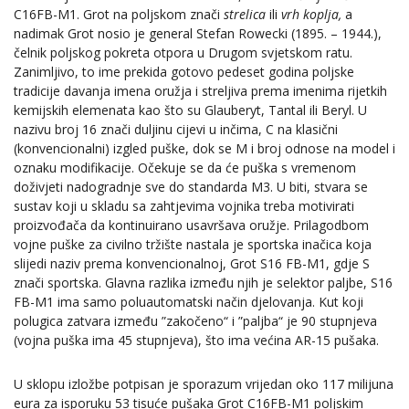
C16FB-M1. Grot na poljskom znači
strelica
ili
vrh koplja,
a
nadimak Grot nosio je general Stefan Rowecki (1895. – 1944.),
čelnik poljskog pokreta otpora u Drugom svjetskom ratu.
Zanimljivo, to ime prekida gotovo pedeset godina poljske
tradicije davanja imena oružja i streljiva prema imenima rijetkih
kemijskih elemenata kao što su Glauberyt, Tantal ili Beryl. U
nazivu broj 16 znači duljinu cijevi u inčima, C na klasični
(konvencionalni) izgled puške, dok se M i broj odnose na model i
oznaku modifikacije. Očekuje se da će puška s vremenom
doživjeti nadogradnje sve do standarda M3. U biti, stvara se
sustav koji u skladu sa zahtjevima vojnika treba motivirati
proizvođača da kontinuirano usavršava oružje. Prilagodbom
vojne puške za civilno tržište nastala je sportska inačica koja
slijedi naziv prema konvencionalnoj, Grot S16 FB-M1, gdje S
znači sportska. Glavna razlika između njih je selektor paljbe, S16
FB-M1 ima samo poluautomatski način djelovanja. Kut koji
polugica zatvara između ”zakočeno“ i ”paljba“ je 90 stupnjeva
(vojna puška ima 45 stupnjeva), što ima većina AR-15 pušaka.
U sklopu izložbe potpisan je sporazum vrijedan oko 117 milijuna
eura za isporuku 53 tisuće pušaka Grot C16FB-M1 poljskim