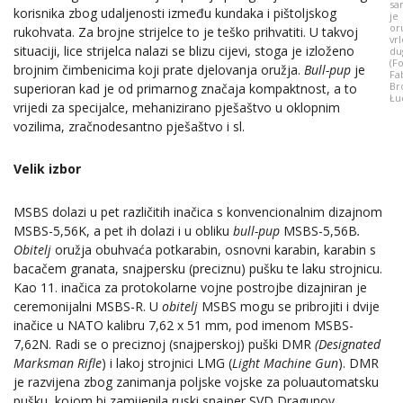
sa
korisnika zbog udaljenosti između kundaka i pištoljskog
je
or
rukohvata. Za brojne strijelce to je teško prihvatiti. U takvoj
vrl
situaciji, lice strijelca nalazi se blizu cijevi, stoga je izloženo
du
(Fo
brojnim čimbenicima koji prate djelovanja oružja.
B
ull-pup
je
Fa
Br
superioran kad je od primarnog značaja kompaktnost, a to
Łu
vrijedi za specijalce, mehanizirano pješaštvo u oklopnim
vozilima, zračnodesantno pješaštvo i sl.
Velik izbor
MSBS dolazi u pet različitih inačica s konvencionalnim dizajnom
MSBS-5,56K, a pet ih dolazi i u obliku
bull-pup
MSBS-5,56B
.
Obitelj
oružja obuhvaća potkarabin, osnovni karabin, karabin s
bacačem granata, snajpersku (preciznu) pušku te laku strojnicu.
Kao 11. inačica za protokolarne vojne postrojbe dizajniran je
ceremonijalni MSBS-R. U
obitelj
MSBS mogu se pribrojiti i dvije
inačice u NATO kalibru 7,62 x 51 mm, pod imenom MSBS-
7,62N. Radi se o preciznoj (snajperskoj) puški DMR
(Designated
Marksman Rifle
) i lakoj strojnici LMG (
Light Machine Gun
). DMR
je razvijena zbog zanimanja poljske vojske za poluautomatsku
pušku, kojom bi zamijenila ruski snajper SVD Dragunov.