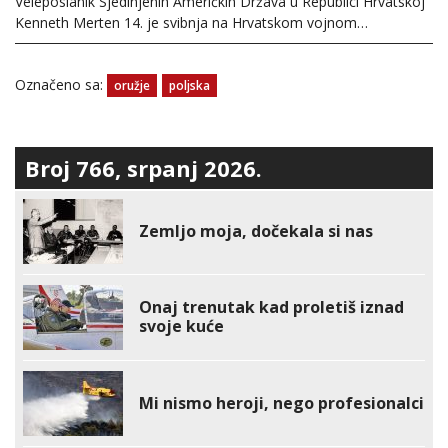
Veleposlanik Sjedinjenih Američkih Država u Republici Hrvatskoj
Kenneth Merten 14. je svibnja na Hrvatskom vojnom…
Označeno sa:
oružje
poljska
Broj 766, srpanj 2026.
Zemljo moja, dočekala si nas
Onaj trenutak kad proletiš iznad
svoje kuće
Mi nismo heroji, nego profesionalci