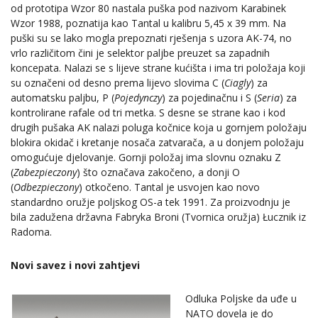
od prototipa Wzor 80 nastala puška pod nazivom Karabinek
Wzor 1988, poznatija kao Tantal u kalibru 5,45 x 39 mm. Na
puški su se lako mogla prepoznati rješenja s uzora AK-74, no
vrlo različitom čini je selektor paljbe preuzet sa zapadnih
koncepata. Nalazi se s lijeve strane kućišta i ima tri položaja koji
su označeni od desno prema lijevo slovima C (
Ciagly
) za
automatsku paljbu, P (
Pojedynczy
) za pojedinačnu i S (
Seria
) za
kontrolirane rafale od tri metka. S desne se strane kao i kod
drugih pušaka AK nalazi poluga kočnice koja u gornjem položaju
blokira okidač i kretanje nosača zatvarača, a u donjem položaju
omogućuje djelovanje. Gornji položaj ima slovnu oznaku Z
(
Zabezpieczony
) što označava zakočeno, a donji O
(
Odbezpieczony
) otkočeno. Tantal je usvojen kao novo
standardno oružje poljskog OS-a tek 1991. Za proizvodnju je
bila zadužena državna Fabryka Broni (Tvornica oružja) Łucznik iz
Radoma.
Novi savez i novi zahtjevi
Odluka Poljske da uđe u
NATO dovela je do