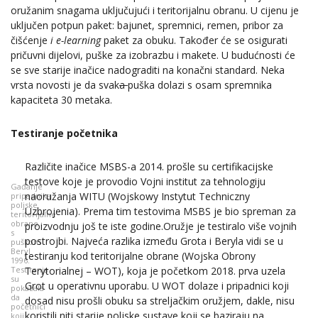
oružanim snagama uključujući i teritorijalnu obranu. U cijenu je
uključen potpun paket: bajunet, spremnici, remen, pribor za
čišćenje
i e-learning
paket za obuku. Također će se osigurati
pričuvni dijelovi, puške za izobrazbu i makete. U budućnosti će
se sve starije inačice nadograditi na konačni standard. Neka
vrsta novosti je da svak
a
puška dolazi s osam spremnika
kapaciteta 30 metaka.
Testiranje početnika
Različite inačice MSBS-a 2014. prošle su certifikacijske
testove koje je provodio Vojni institut za tehnologiju
Gađanje
naoružanja WITU (Wojskowy Instytut Techniczny
pripadnika
poljske
Uzbrojenia). Prema tim testovima MSBS je bio spreman za
teritorijalne
obrane
proizvodnju još te iste godine.Oružje je testiralo više vojnih
s
postrojbi. Najveća razlika između Grota i Beryla vidi se u
puškom
Beryl
testiranju kod teritorijalne obrane (Wojska Obrony
1996.
Testiranja
Terytorialnej – WOT), koja je početkom 2018. prva uzela
su
Grot u operativnu uporabu. U WOT dolaze i pripadnici koji
pokazala
da
dosad nisu prošli obuku sa streljačkim oružjem, dakle, nisu
početnici
koristili niti starije poljske sustave koji se baziraju na
koji