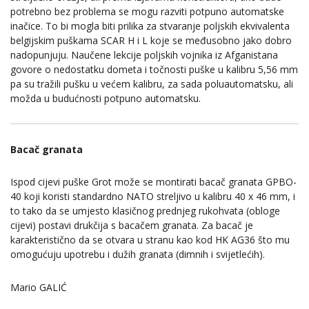
potrebno bez problema se mogu razviti potpuno automatske
inačice. To bi mogla biti prilika za stvaranje poljskih ekvivalenta
belgijskim puškama SCAR H i L koje se međusobno jako dobro
nadopunjuju. Naučene lekcije poljskih vojnika iz Afganistana
govore o nedostatku dometa i točnosti puške u kalibru 5,56 mm
pa su tražili pušku u većem kalibru, za sada poluautomatsku, ali
možda u budućnosti potpuno automatsku.
Bacač granata
Ispod cijevi puške Grot može se montirati bacač granata GPBO-
40 koji koristi standardno NATO streljivo u kalibru 40 x 46 mm, i
to tako da se umjesto klasičnog prednjeg rukohvata (obloge
cijevi) postavi drukčija s bacačem granata. Za bacač je
karakteristično da se otvara u stranu kao kod HK AG36 što mu
omogućuju upotrebu i dužih granata (dimnih i svijetlećih).
Mario GALIĆ