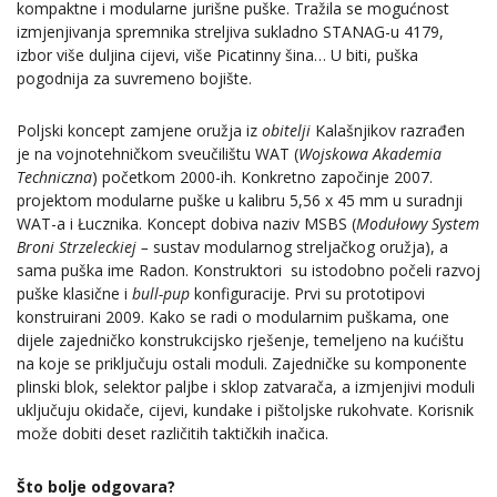
kompaktne i modularne jurišne puške. Tražila se mogućnost
izmjenjivanja spremnika streljiva sukladno STANAG-u 4179,
izbor više duljina cijevi, više Picatinny šina… U biti, puška
pogodnija za suvremeno bojište.
Poljski koncept zamjene oružja iz
obitelji
Kalašnjikov razrađen
je na vojnotehničkom sveučilištu WAT (
Wojskowa Akademia
Techniczna
) početkom 2000-ih. Konkretno započinje 2007.
projektom modularne puške u kalibru 5,56 x 45 mm u suradnji
WAT-a i Łucznika. Koncept dobiva naziv MSBS (
Modułowy System
Broni Strzeleckiej –
sustav modularnog streljačkog oružja), a
sama puška ime Radon. Konstruktori su istodobno počeli razvoj
puške klasične i
bull-pup
konfiguracije. Prvi su prototipovi
konstruirani 2009. Kako se radi o modularnim puškama, one
dijele zajedničko konstrukcijsko rješenje, temeljeno na kućištu
na koje se priključuju ostali moduli. Zajedničke su komponente
plinski blok, selektor paljbe i sklop zatvarača, a izmjenjivi moduli
uključuju okidače, cijevi, kundake i pištoljske rukohvate. Korisnik
može dobiti deset različitih taktičkih inačica.
Što bolje odgovara?