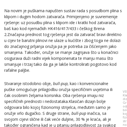
Na novim je puškama napušten sustav rada s posudbom plina s
klipom i dugim hodom zatvarača. Primijenjeno je suvremenije
rješenje: uz posudbu plina s klipom ide i kratki hod zatvarača,
baš kao kod njemačkih HK416/417/433 i češkog Brena
2.Značajna prednost tog rješenja jest da zatvarač bravi direktno
u cijev te barutni plinovi ne ulaze u kućište i zbog toga ne dolazi
do značajnog prljanja oružja pa je potreba za čišćenjem jako
smanjena. Također, oružje se manje zagrijava što u konačnici
osigurava duži radni vijek komponenata te manju masu što
smanjuje i trzaj tako da ga je lakše kontrolirati pogotovo kod
rafalne paljbe.
Stvaranje istodobno obje,
bull-pup,
kao i konvencionalne
puške omogućuje prilagodbu oružja specifičnim uvjetima ili
VE
čak osobnim željama korisnika. Oba rješenja imaju niz
Kla
di
specifičnih prednosti i nedostataka.Klasičan dizajn bolje
Gr
od
odgovara bilo kojoj fizionomiji strijelca, međutim samo je
bil
oružje vrlo dugačko. S druge strane,
bull-pup
inačica, sa
ko
fi
svojom cijevi slične ili čak veće duljine, 30 % je kraća, ali je
str
također ograničena kad je u pitanju prilagodljivost za svakog
no