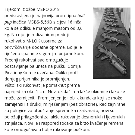
Tijekom izložbe MSPO 2018
predstavljena je najnovija prototipna
bull-
pup
inačica MSBS-5,56B s cijevi 16 inča
koja se odlikuje manjom masom od 3,6
kg. Na njoj je redizajniran prednji
rukohvat s M-LOK utorima za
pričvršćivanje dodatne opreme. Bolje je
riješeno spajanje s gornjim prijamnikom.
Prednji rukohvat sad omogućuje
postavljanje bajuneta na pušku. Gornja
Picatinny šina je uvećana. Oblik i profil
donjeg prijamnika je promijenjen.
Pištoljski rukohvat je pomaknut prema
naprijed za oko 1 cm. Novi okidač ima lakše okidanje i lako se
može zamijeniti. Promijenjen je i oblik kundaka koji se može
zamijeniti i s drukčijim rješenjem (bez obrazine). Redizajnirane
su polugice za otpuštanje spremnika i zatvarača, novi su
položaji prilagođeni za lakše rukovanje desnorukih i ljevorukih
strijelaca. Novi je i raspored točaka za brzo kvačenje remena
koje omogućavaju bolje rukovanje puškom.