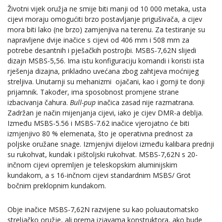
Životni vijek oružja ne smije biti manji od 10 000 metaka, usta
cijevi moraju omogućiti brzo postavljanje prigušivača, a cijev
mora biti lako (ne brzo) zamjenjiva na terenu. Za testiranje su
napravljene dvije inačice s cijevi od 406 mm i 508 mm za
potrebe desantnih i pješačkih postrojbi. MSBS-7,62N slijedi
dizajn MSBS-5,56. Ima istu konfiguraciju komandi i koristi ista
rješenja dizajna, prikladno uvećana zbog zahtjeva moćnijeg
streljiva. Unutarnji su mehanizmi ojačani, kao i gornji te donji
prijamnik. Također, ima sposobnost promjene strane
izbacivanja čahura.
Bull-pup
inačica zasad nije razmatrana.
Zadržan je način mijenjanja cijevi, iako je cijev DMR-a deblja.
Između MSBS-5.56 i MSBS-7.62 inačice vjerojatno će biti
izmjenjivo 80 % elemenata, što je operativna prednost za
poljske oružane snage. Izmjenjivi dijelovi između kalibara prednji
su rukohvat, kundak i pištoljski rukohvat. MSBS-7,62N s 20-
inčnom cijevi opremljen je teleskopskim aluminijskim
kundakom, a s 16-inčnom cijevi standardnim MSBS/ Grot
bočnim preklopnim kundakom.
Obje inačice MSBS-7,62N razvijene su kao poluautomatsko
streljačko oružje, ali prema izjavama konstruktora, ako bude