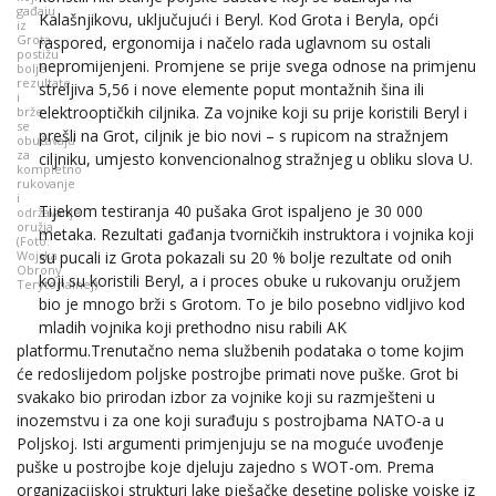
gađaju
Kalašnjikovu, uključujući i Beryl. Kod Grota i Beryla, opći
iz
Grota
raspored, ergonomija i načelo rada uglavnom su ostali
postižu
nepromijenjeni. Promjene se prije svega odnose na primjenu
bolje
rezultate
streljiva 5,56 i nove elemente poput montažnih šina ili
i
elektrooptičkih ciljnika. Za vojnike koji su prije koristili Beryl i
brže
se
prešli na Grot, ciljnik je bio novi – s rupicom na stražnjem
obučavaju
za
ciljniku, umjesto konvencionalnog stražnjeg u obliku slova U.
kompletno
rukovanje
i
Tijekom testiranja 40 pušaka Grot ispaljeno je 30 000
održavanje
oružja
metaka. Rezultati gađanja tvorničkih instruktora i vojnika koji
(Foto:
Wojska
su pucali iz Grota pokazali su 20 % bolje rezultate od onih
Obrony
koji su koristili Beryl, a i proces obuke u rukovanju oružjem
Terytorialnej)
bio je mnogo brži s Grotom. To je bilo posebno vidljivo kod
mladih vojnika koji prethodno nisu rabili AK
platformu.Trenutačno nema službenih podataka o tome kojim
će redoslijedom poljske postrojbe primati nove puške. Grot bi
svakako bio prirodan izbor za vojnike koji su razmješteni u
inozemstvu i za one koji surađuju s postrojbama NATO-a u
Poljskoj. Isti argumenti primjenjuju se na moguće uvođenje
puške u postrojbe koje djeluju zajedno s WOT-om. Prema
organizacijskoj strukturi lake pješačke desetine poljske vojske iz