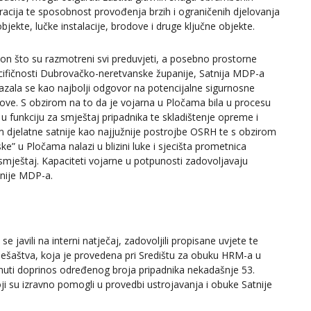
racija te sposobnost provođenja brzih i ograničenih djelovanja
bjekte, lučke instalacije, brodove i druge ključne objekte.
on što su razmotreni svi preduvjeti, a posebno prostorne
cifičnosti Dubrovačko-neretvanske županije, Satnija MDP-a
azala se kao najbolji odgovor na potencijalne sigurnosne
zove. S obzirom na to da je vojarna u Pločama bila u procesu
ti u funkciju za smještaj pripadnika te skladištenje opreme i
m djelatne satnije kao najjužnije postrojbe OSRH te s obzirom
ke” u Pločama nalazi u blizini luke i sjecišta prometnica
 smještaj. Kapaciteti vojarne u potpunosti zadovoljavaju
tnije MDP-a.
e javili na interni natječaj, zadovoljili propisane uvjete te
ešaštva, koja je provedena pri Središtu za obuku HRM-a u
nuti doprinos određenog broja pripadnika nekadašnje 53.
ji su izravno pomogli u provedbi ustrojavanja i obuke Satnije