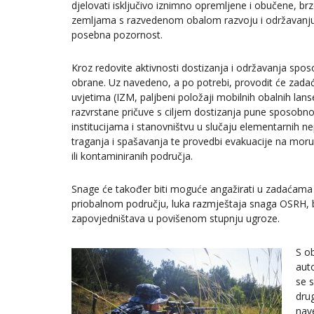
djelovati isključivo iznimno opremljene i obučene, b
zemljama s razvedenom obalom razvoju i održavanju
posebna pozornost.
Kroz redovite aktivnosti dostizanja i održavanja spo
obrane. Uz navedeno, a po potrebi, provodit će zadaće
uvjetima (IZM, paljbeni položaji mobilnih obalnih la
razvrstane pričuve s ciljem dostizanja pune sposobno
institucijama i stanovništvu u slučaju elementarnih 
traganja i spašavanja te provedbi evakuacije na moru
ili kontaminiranih područja.
Snage će također biti moguće angažirati u zadaćama za
priobalnom području, luka razmještaja snaga OSRH, b
zapovjedništava u povišenom stupnju ugroze.
S o
aut
se 
dru
nav