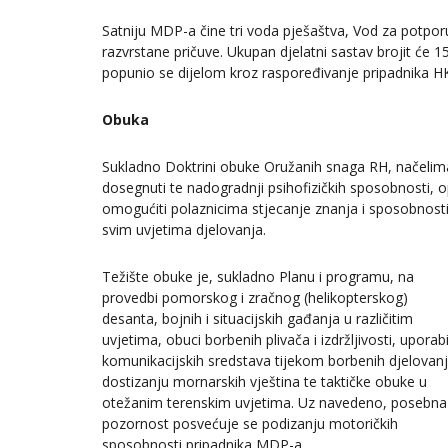
Satniju MDP-a čine tri voda pješaštva, Vod za potporu
razvrstane pričuve. Ukupan djelatni sastav brojit će 15
popunio se dijelom kroz raspoređivanje pripadnika HK
Obuka
Sukladno Doktrini obuke Oružanih snaga RH, načeli
dosegnuti te nadogradnji psihofizičkih sposobnosti, o
omogućiti polaznicima stjecanje znanja i sposobnost
svim uvjetima djelovanja.
Težište obuke je, sukladno Planu i programu, na
provedbi pomorskog i zračnog (helikopterskog)
desanta, bojnih i situacijskih gađanja u različitim
uvjetima, obuci borbenih plivača i izdržljivosti, uporab
komunikacijskih sredstava tijekom borbenih djelovanj
dostizanju mornarskih vještina te taktičke obuke u
otežanim terenskim uvjetima. Uz navedeno, posebna
pozornost posvećuje se podizanju motoričkih
sposobnosti pripadnika MDP-a.