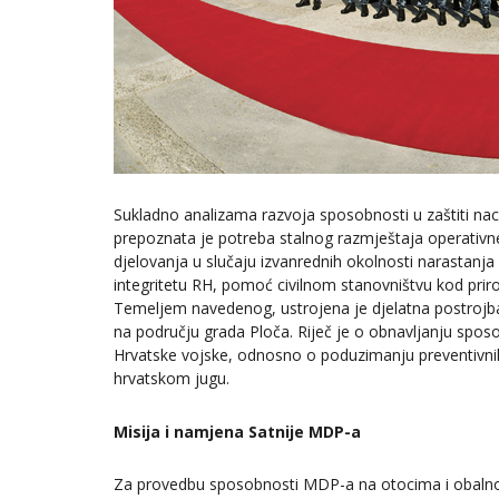
Sukladno analizama razvoja sposobnosti u zaštiti nac
prepoznata je potreba stalnog razmještaja operativne
djelovanja u slučaju izvanrednih okolnosti narastanja
integritetu RH, pomoć civilnom stanovništvu kod priro
Temeljem navedenog, ustrojena je djelatna postrojb
na području grada Ploča. Riječ je o obnavljanju spo
Hrvatske vojske, odnosno o poduzimanju preventivnih
hrvatskom jugu.
Misija i namjena Satnije MDP-a
Za provedbu sposobnosti MDP-a na otocima i obaln