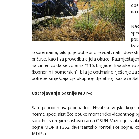
ope
na o
Nak
spe
pok
iza
raspremanja, bilo ju je potrebno revitalizirati i doves
pričuve, kao i za provedbu dijela obuke. Razmještaje
na činjenicu da se vojarna “116. brigade Hrvatske vojs
(kopnenih i pomorskih), bila je optimalno rješenje za
potrebe smještaja cjelokupnog djelatnog sastava Sa
Ustrojavanje Satnije MDP-a
Satniju popunjavaju pripadnici Hrvatske vojske koji su s
norme specijalističke obuke mornaričko-desantnog pj
suradnji s drugim sastavnicama OSRH. Važno je istak
bojne MDP-a i 352. diverzantsko-roniteljske bojne, ko
MDP-a.