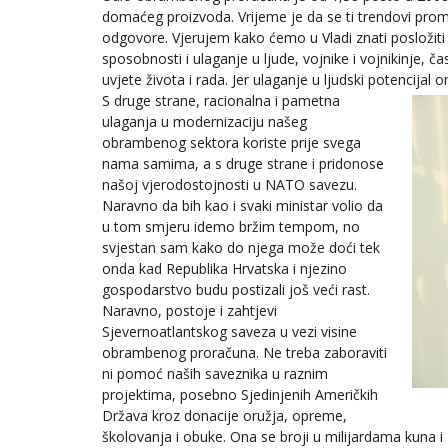
domaćeg proizvoda. Vrijeme je da se ti trendovi promi
odgovore. Vjerujem kako ćemo u Vladi znati posložiti p
sposobnosti i ulaganje u ljude, vojnike i vojnikinje, 
uvjete života i rada. Jer ulaganje u ljudski potencijal 
S druge strane, racionalna i pametna
ulaganja u modernizaciju našeg
obrambenog sektora koriste prije svega
nama samima, a s druge strane i pridonose
našoj vjerodostojnosti u NATO savezu.
Naravno da bih kao i svaki ministar volio da
u tom smjeru idemo bržim tempom, no
svjestan sam kako do njega može doći tek
onda kad Republika Hrvatska i njezino
gospodarstvo budu postizali još veći rast.
Naravno, postoje i zahtjevi
Sjevernoatlantskog saveza u vezi visine
obrambenog proračuna. Ne treba zaboraviti
ni pomoć naših saveznika u raznim
projektima, posebno Sjedinjenih Američkih
Država kroz donacije oružja, opreme,
školovanja i obuke. Ona se broji u milijardama kuna 