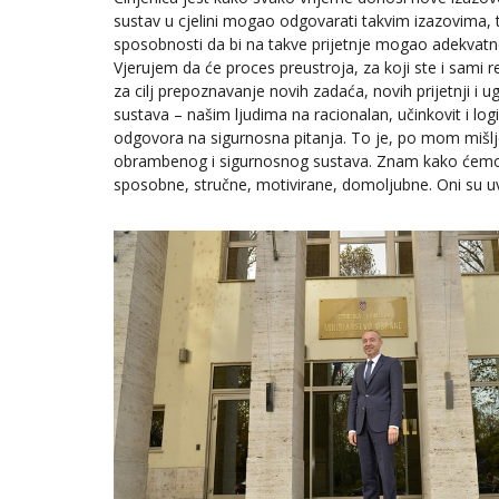
sustav u cjelini mogao odgovarati takvim izazovima, t
sposobnosti da bi na takve prijetnje mogao adekvatn
Vjerujem da će proces preustroja, za koji ste i sami r
za cilj prepoznavanje novih zadaća, novih prijetnji i 
sustava – našim ljudima na racionalan, učinkovit i l
odgovora na sigurnosna pitanja. To je, po mom mišlj
obrambenog i sigurnosnog sustava. Znam kako ćemo i
sposobne, stručne, motivirane, domoljubne. Oni su u