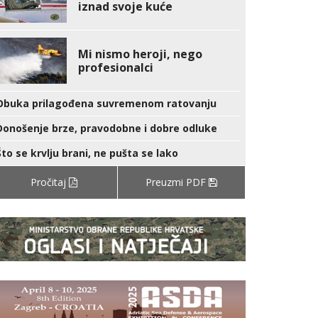
iznad svoje kuće
Mi nismo heroji, nego
profesionalci
Obuka prilagođena suvremenom ratovanju
Donošenje brze, pravodobne i dobre odluke
Što se krvlju brani, ne pušta se lako
Pročitaj
Preuzmi PDF