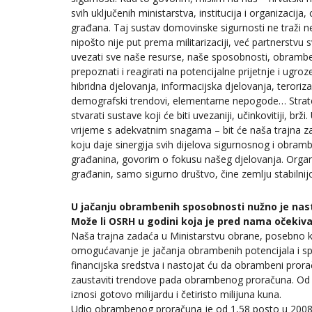
svih uključenih ministarstva, institucija i organizacija,
građana. Taj sustav domovinske sigurnosti ne traži n
nipošto nije put prema militarizaciji, već partnerstv
uvezati sve naše resurse, naše sposobnosti, obramben
prepoznati i reagirati na potencijalne prijetnje i ug
hibridna djelovanja, informacijska djelovanja, teroriza
demografski trendovi, elementarne nepogode… Strate
stvarati sustave koji će biti uvezaniji, učinkovitiji, br
vrijeme s adekvatnim snagama – bit će naša trajna 
koju daje sinergija svih dijelova sigurnosnog i obr
građanina, govorim o fokusu našeg djelovanja. Organ
građanin, samo sigurno društvo, čine zemlju stabilnij
U jačanju obrambenih sposobnosti nužno je nas
Može li OSRH u godini koja je pred nama očekiv
Naša trajna zadaća u Ministarstvu obrane, posebno 
omogućavanje je jačanja obrambenih potencijala i s
financijska sredstva i nastojat ću da obrambeni pro
zaustaviti trendove pada obrambenog proračuna. Od 
iznosi gotovo milijardu i četiristo milijuna kuna.
Udio obrambenog proračuna je od 1,58 posto u 2008. 