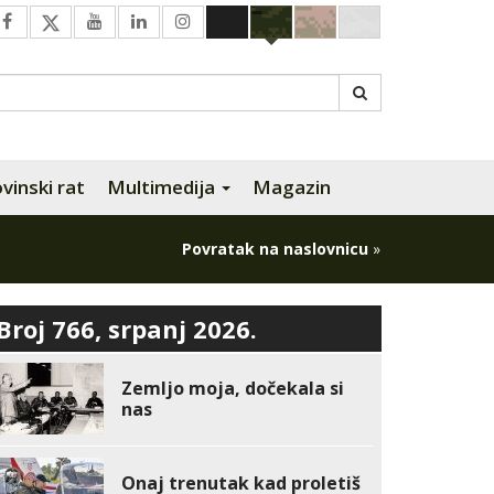
inski rat
Multimedija
Magazin
Povratak na naslovnicu
»
Broj 766, srpanj 2026.
Zemljo moja, dočekala si
nas
Onaj trenutak kad proletiš