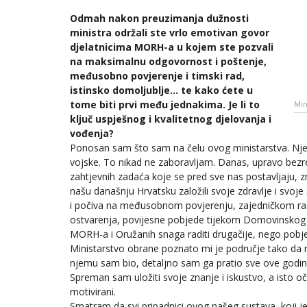
Odmah nakon preuzimanja dužnosti
ministra održali ste vrlo emotivan govor
djelatnicima MORH-a u kojem ste pozvali
na maksimalnu odgovornost i poštenje,
međusobno povjerenje i timski rad,
istinsko domoljublje… te kako ćete u
tome biti prvi među jednakima. Je li to
Min
ključ uspješnog i kvalitetnog djelovanja i
vođenja?
Ponosan sam što sam na čelu ovog ministarstva. Njega s
vojske. To nikad ne zaboravljam. Danas, upravo bezr
zahtjevnih zadaća koje se pred sve nas postavljaju, z
našu današnju Hrvatsku založili svoje zdravlje i svoj
i počiva na međusobnom povjerenju, zajedničkom radu
ostvarenja, povijesne pobjede tijekom Domovinskog 
MORH-a i Oružanih snaga raditi drugačije, nego pobje
Ministarstvo obrane poznato mi je područje tako da 
njemu sam bio, detaljno sam ga pratio sve ove godine,
Spreman sam uložiti svoje znanje i iskustvo, a isto oč
motivirani.
Smatram da svi pripadnici ovog našeg sustava, koji je