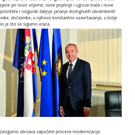
jene jer novo vrijeme, nove prijetnje i ugroze traže i nove
rioritete i osigurati daljnje jačanje dostignutih obrambenih
časnike, dočasnike, u njihovo konstantno usavršavanje, u bolje
ono je što se sigurno vraća.
i zasigurno ubrzava započete procese modernizacije.