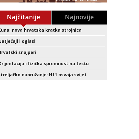
Najčitanije
Najnovije
Kuna: nova hrvatska kratka strojnica
Natječaji i oglasi
Hrvatski snajperi
Orijentacija i fizička spremnost na testu
Streljačko naoružanje: H11 osvaja svijet