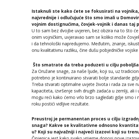
Istaknuli ste kako ćete se fokusirati na vojnika,
najvrednije i odlučujuće što smo imali u Domovi
vojnim dostignućima, čovjek-vojnik i danas taj
U to sam bez dvojbe uvjeren, bez obzira na to što će 
onim vojničkim, uvjeravao sam se koliko može čovje
i da tehnološki napredujemo. Međutim, znanje, iskustv
onu kvalitativnu razliku, čine dušu pobjedničke vojs
Što smatrate da treba poduzeti u cilju poboljšan
Za Oružane snage, za naše ljude, koji su, uz tradiciona
potrebno je kontinuirano stvarati bolje standarde gdje
Treba stvarati optimalne uvjete života i rada za sve 
kapaciteta, izvršenje svih drugih zadaća u zemlji, ali i
mogu reći kako ćemo vrlo brzo sagledati gdje smo 
roku postići vidljive rezultate.
Preustroj je permanentan proces u cilju izgradn
snaga? Kakve se kvalitativne odnosno kvantita
u? Koji su najvažniji i najveći izazovi koji su t
Činjenica jest kako svako vrijeme donosi nove izazove