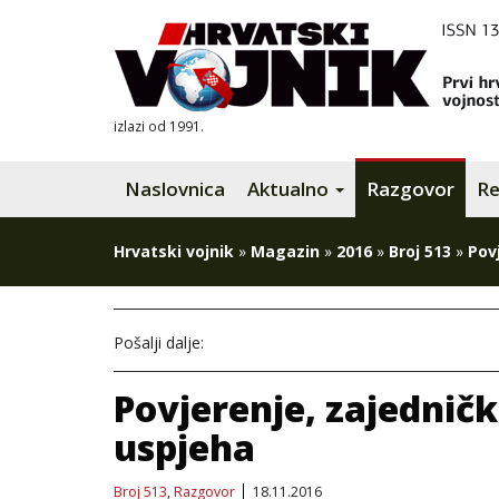
izlazi od 1991.
Naslovnica
Aktualno
Razgovor
Re
Hrvatski vojnik
»
Magazin
»
2016
»
Broj 513
»
Povj
Pošalji dalje:
Povjerenje, zajednički
uspjeha
Broj 513
,
Razgovor
18.11.2016