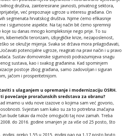
 civilnog društva, zainteresirane javnosti, privatnog sektora,
eprijatelje, već prepoznaje ugroze u interesu građana. On
u svih segmenata hrvatskog društva. Njime ćemo efikasnije
e i sigurnosne aspekte. Na taj način bit ćemo spremniji
roze koje su danas mnogo kompleksnije nego prije. To su
m, kibernetički terorizam, izbjegličke krize, nezaposlenost,
ško se okružje mijenja. Svaka se država mora prilagođavati,
ži. Uočavati potencijalne ugroze, reagirati na pravi način i u pravo
zadaća. Sustav domovinske sigurnosti podrazumijeva snagu
ambenog sustava, kao i svakog građanina. Kad spominjem
izacije postoje zbog građana, samo zadovoljan i siguran
om, jačom i prosperitetnijom.
taviti s ulaganjem u opremanje i modernizaciju OSRH.
ati povećanje proračunskih sredstava za obranu?
kad imamo u vidu nove izazove o kojima sam već govorio,
posobnosti. Svjestan sam kako su za to potrebna značajna
račun bude takav da može omogućiti taj novi zamah. Treba
2008. do 2016. godine smanjen je za više od 25 posto, što
godini, preko 1,55 u 2015. godini pao na 1,17 posto bruto