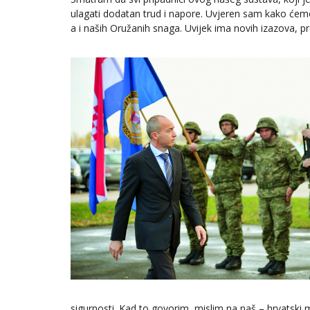
ulagati dodatan trud i napore. Uvjeren sam kako ćem
a i naših Oružanih snaga. Uvijek ima novih izazova, pr
sigurnosti. Kad to govorim, mislim na naš – hrvatski