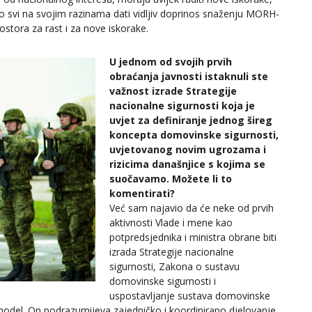
o svi na svojim razinama dati vidljiv doprinos snaženju MORH-
ostora za rast i za nove iskorake.
U jednom od svojih prvih
obraćanja javnosti istaknuli ste
važnost izrade Strategije
nacionalne sigurnosti koja je
uvjet za definiranje jednog šireg
koncepta domovinske sigurnosti,
uvjetovanog novim ugrozama i
rizicima današnjice s kojima se
suočavamo. Možete li to
komentirati?
Već sam najavio da će neke od prvih
aktivnosti Vlade i mene kao
potpredsjednika i ministra obrane biti
izrada Strategije nacionalne
sigurnosti, Zakona o sustavu
domovinske sigurnosti i
uspostavljanje sustava domovinske
 model. On podrazumijeva zajedničko i koordinirano djelovanje