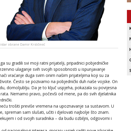
istar obrane Damir Krstičević
u gradili svi moji ratni prijatelji, pripadnici pobjedničke
ezervno ulaganje svih svojih sposobnosti u ispunjavanje
nači vraćanje duga svim onim našim prijateljima koji su za
e živote. Često se pozivamo na pobjednički duh naše vojske. On
, domoljublju. Da je to ključ uspjeha, pokazala su povijesna
rata. Nemamo pravo, počevši od mene, pa do svih djelatnika
dnički.
neću trošiti previše vremena na upoznavanje sa sustavom. U
 spreman sam slušati, učiti i djelovati najbolje što znam.
ekujem i od svojih suradnika – da budu ozbiljni, odgovorni i
 od nacionalnog interesa, moraju uvijek raditi nove iskorake,