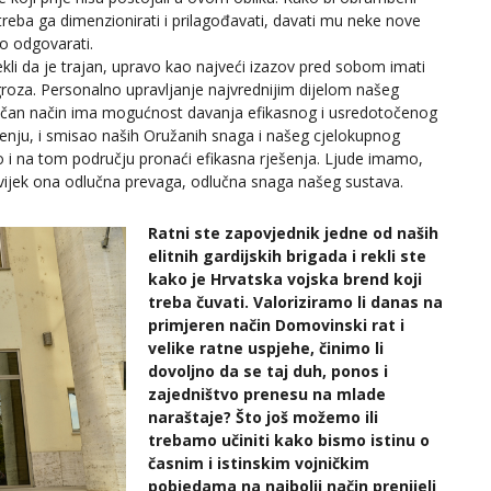
reba ga dimenzionirati i prilagođavati, davati mu neke nove
o odgovarati.
ekli da je trajan, upravo kao najveći izazov pred sobom imati
ugroza. Personalno upravljanje najvrednijim dijelom našeg
ogičan način ima mogućnost davanja efikasnog i usredotočenog
enju, i smisao naših Oružanih snaga i našeg cjelokupnog
 na tom području pronaći efikasna rješenja. Ljude imamo,
vijek ona odlučna prevaga, odlučna snaga našeg sustava.
Ratni ste zapovjednik jedne od naših
elitnih gardijskih brigada i rekli ste
kako je Hrvatska vojska brend koji
treba čuvati. Valoriziramo li danas na
primjeren način Domovinski rat i
velike ratne uspjehe, činimo li
dovoljno da se taj duh, ponos i
zajedništvo prenesu na mlade
naraštaje? Što još možemo ili
trebamo učiniti kako bismo istinu o
časnim i istinskim vojničkim
pobjedama na najbolji način prenijeli