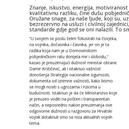
Znanje, iskustvo, energija, motiviranost
kvalitativnu razliku, čine dušu pobjed
Oružane snage, za naše ljude, koji su, uz
bezrezervno na usluzi i civilnoj zajednic
standarde gdje god se oni nalazili. To 
“U svojem se poslu želim fokusirati na čovjeka,
na vojnika, dočasnika i časnika, jer on je ta
razlika koja nam je u Domovinskom
pobjedničkom ratu donijela mir i slobodu,”
kazao je preuzimajući dužnost ministar obrane
Damir Krstičević, ali i istaknuo važnost
donošenja Strategije nacionalne sigurnosti,
dokumenta od iznimne važnosti, kako bismo
se mogli nositi s ugrozama i rizicima u
budućnosti. Istaknuo je da će Ministarstvo koje
je preuzeo voditi na pošten i transparentan
način, a neposredno nakon preuzimanja ove
odgovorne dužnosti u razgovoru za Hrvatski
vojnik dotaknuli smo se niza aktualnih vojnih
tema.