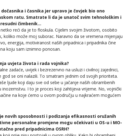
 dočasnika i časnika jer upravo je čovjek bio ono
nskom ratu. Smatrate li da je unatoč svim tehnološkim i
 presudni čimbenik…
netko reći da je to floskula. Cijelim svojim životom, osobito
k, koliko može moj suborac. Naravno da se vremena mijenjaju
o, energija, motiviranost naših pripadnica i pripadnika čine
ke na koju sam iznimno ponosan.
ja uvjeta života i rada vojnika?
lne zadaće, uvijek i bezrezervno na usluzi i civilnoj zajednici,
 god se oni nalazili. To smatram jednim od svojih prioriteta.
naše ljude koji daju sve od sebe u jačanje naših obrambenih
 u inozemstvu. I to je proces koji zahtijeva vrijeme. No, vojnički
i načine na koje ćemo u ovom području u najkraćem mogućem
je novih sposobnosti i podizanja efikasnosti oružanih
tivne personalne promjene mogu očekivati u OS-u i MO-
renutačno pred pripadnicima OSRH?
 koji prije nisu postojali u ovom obliku. Kako bi obrambeni