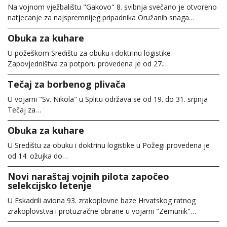
Na vojnom vježbalištu "Gakovo" 8. svibnja svečano je otvoreno
natjecanje za najspremnijeg pripadnika Oružanih snaga…
Obuka za kuhare
U požeškom Središtu za obuku i doktrinu logistike
Zapovjedništva za potporu provedena je od 27.…
Tečaj za borbenog plivača
U vojarni "Sv. Nikola" u Splitu održava se od 19. do 31. srpnja
Tečaj za…
Obuka za kuhare
U Središtu za obuku i doktrinu logistike u Požegi provedena je
od 14. ožujka do…
Novi naraštaj vojnih pilota započeo
selekcijsko letenje
U Eskadrili aviona 93. zrakoplovne baze Hrvatskog ratnog
zrakoplovstva i protuzračne obrane u vojarni "Zemunik"…