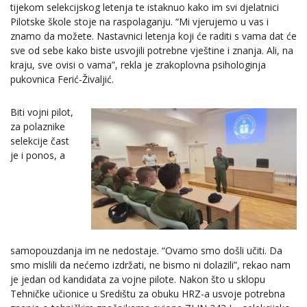
tijekom selekcijskog letenja te istaknuo kako im svi djelatnici
Pilotske škole stoje na raspolaganju. “Mi vjerujemo u vas i
znamo da možete. Nastavnici letenja koji će raditi s vama dat će
sve od sebe kako biste usvojili potrebne vještine i znanja. Ali, na
kraju, sve ovisi o vama”, rekla je zrakoplovna psihologinja
pukovnica Ferić-Živaljić.
Biti vojni pilot,
za polaznike
selekcije čast
je i ponos, a
samopouzdanja im ne nedostaje. “Ovamo smo došli učiti. Da
smo mislili da nećemo izdržati, ne bismo ni dolazili”, rekao nam
je jedan od kandidata za vojne pilote. Nakon što u sklopu
Tehničke učionice u Središtu za obuku HRZ-a usvoje potrebna