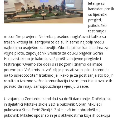
letenje svi
kandidati prošli
su liječnički
pregled,
psihološko
testiranje i
motoričke provjere. Ne treba posebno naglašavati koliko su
traženi kriteriji bili zahtjevni te da su ih samo najbolji među
najboljima uspješno zadovoljili. Obraćajući se kandidatima za
vojne pilote, zapovjednik Središta za obuku brigadir Goran
Huljev istaknuo je kako su već prošli zahtjevne preglede i
testiranja: “Ovamo ste došli s razlogom i znamo da imate
potencijala. Vaša misija, vaš cilj je postati vojni pilot i samo se
na to usredotočite.” Istaknuo je i kako je za postizanje što boljih
rezultata iznimno važna komunikacija i razmjena iskustava te ih
pozvao da imaju samopouzdanja i vjeruju u sebe.
U vojarnu u Zemuniku kandidati su došli dan ranije. Dočekali su
ih djelatnici Pilotske škole SzO-a pukovnik Goran Mikulec i
pukovnica Stela Ferić-Živaljić. Zaželjevši im dobrodošlicu,
pukovnik Mikulec upoznao ih je s aktivnostima koje ih očekuju