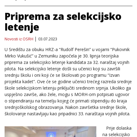
Priprema za selekcijsko
letenje
Novosti iz OSRH
03.07.2023
U Središtu za obuku HRZ-a “Rudolf Perešin” u vojarni “Pukovnik
Mirko Vukušić” u Zemuniku započela je 30. lipnja teorijska
priprema za selekcijsko letenje kandidata za 32. naraštaj vojnih
pilota. Na selekcijsko letenje došli su učenici koji su završili
srednju školu i oni koji će se školovati po programu “Izvan
projekta kadet”. Ove će se godine učenici trećeg razreda srednje
škole selekcijskom letenju priključiti sredinom srpnja. Ukoliko ga
uspješno završe, ako žele, mogu s MORH-om potpisati ugovor
o stipendiranju na temelju kojeg će primati stipendiju do kraja
srednjoškolskog obrazovanja. Nakon završetka srednje škole,
školovanje nastavljaju kao pripadnici 33. naraštaja vojnih pilota.
Prije dolaska
na selekcijsko