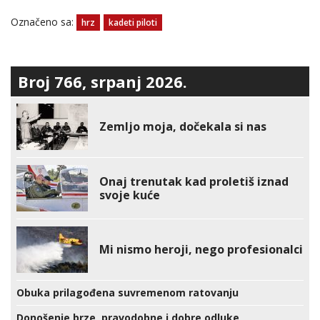
Označeno sa:
hrz
kadeti piloti
Broj 766, srpanj 2026.
Zemljo moja, dočekala si nas
Onaj trenutak kad proletiš iznad
svoje kuće
Mi nismo heroji, nego profesionalci
Obuka prilagođena suvremenom ratovanju
Donošenje brze, pravodobne i dobre odluke