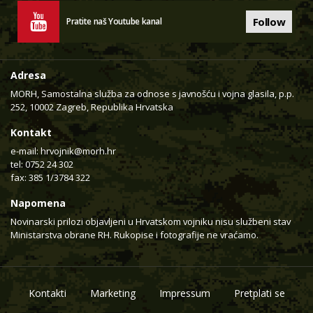
Follow
Pratite naš Youtube kanal
Adresa
MORH, Samostalna služba za odnose s javnošću i vojna glasila, p.p.
252, 10002 Zagreb, Republika Hrvatska
Kontakt
e-mail:
hrvojnik@morh.hr
tel: 0752 24 302
fax: 385 1/3784 322
Napomena
Novinarski prilozi objavljeni u Hrvatskom vojniku nisu službeni stav
Ministarstva obrane RH. Rukopise i fotografije ne vraćamo.
Kontakti
Marketing
Impressum
Pretplati se