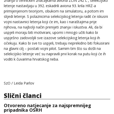
znanja o tehničkim značajkama aviona ZLIN 242 L , selekcijsko
letenje nastavljaju u 392. eskadrili aviona 93. krila HRZ-a
primijenjenom teorijom, obukom na simulatoru, a potom im
slijedi letenje. S polaznicima selekcijskog letenja radit će iskusni
vojni nastavnici letenja koji će im, kao i naraštajima prije
njihova, na najbolji način prenijeti znanja i iskustva. Ali, da bi
uspjeli moraju biti motivirani, uporni i mnogo učiti kako bi
uspješno zadovoljili sve izazove selekcijskog letenja koji ih
očekuju. Kako bi sve to uspjeli, trebaju neprekidno biti fokusirani
na glavni cilj – postati vojni pilot. Samim tim što su došli na
selekcijsko letenje već su napravili prvi korak na putu koji će ih
voditi k čuvarima hrvatskog neba.
SzO / Leida Parlov
Slični članci
Otvoreno natjecanje za najspremnijeg
pripadnika OSRH