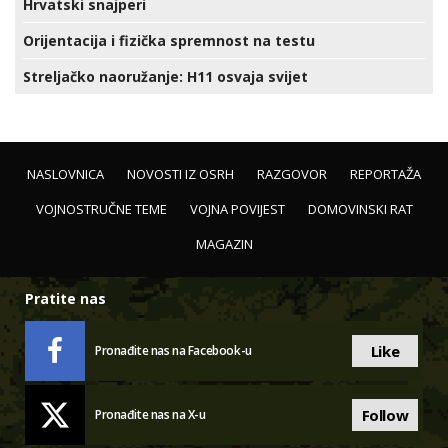
Hrvatski snajperi
Orijentacija i fizička spremnost na testu
Streljačko naoružanje: H11 osvaja svijet
NASLOVNICA
NOVOSTI IZ OSRH
RAZGOVOR
REPORTAŽA
VOJNOSTRUČNE TEME
VOJNA POVIJEST
DOMOVINSKI RAT
MAGAZIN
Pratite nas
Like
Pronađite nas na Facebook-u
Follow
Pronađite nas na X-u