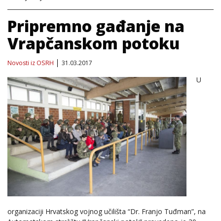
Pripremno gađanje na
Vrapčanskom potoku
Novosti iz OSRH
31.03.2017
U
organizaciji Hrvatskog vojnog učilišta “Dr. Franjo Tuđman”, na