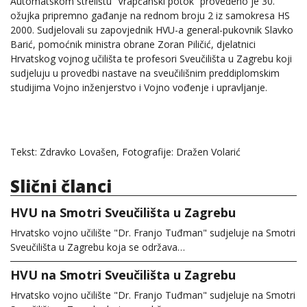
Automatskom strelištu “Vrapčanski potok” provedeno je 30.
ožujka pripremno gađanje na rednom broju 2 iz samokresa HS
2000. Sudjelovali su zapovjednik HVU-a general-pukovnik Slavko
Barić, pomoćnik ministra obrane Zoran Piličić, djelatnici
Hrvatskog vojnog učilišta te profesori Sveučilišta u Zagrebu koji
sudjeluju u provedbi nastave na sveučilišnim preddiplomskim
studijima Vojno inženjerstvo i Vojno vođenje i upravljanje.
Tekst: Zdravko Lovašen, Fotografije: Dražen Volarić
Slični članci
HVU na Smotri Sveučilišta u Zagrebu
Hrvatsko vojno učilište "Dr. Franjo Tuđman" sudjeluje na Smotri
Sveučilišta u Zagrebu koja se održava…
HVU na Smotri Sveučilišta u Zagrebu
Hrvatsko vojno učilište "Dr. Franjo Tuđman" sudjeluje na Smotri