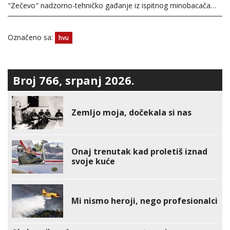
"Zečevo" nadzorno-tehničko gađanje iz ispitnog minobacača…
Označeno sa:
hvu
Broj 766, srpanj 2026.
Zemljo moja, dočekala si nas
Onaj trenutak kad proletiš iznad
svoje kuće
Mi nismo heroji, nego profesionalci