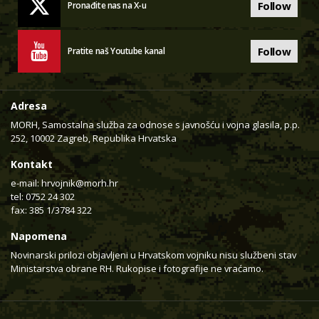
Follow
Pronađite nas na X-u
Follow
Pratite naš Youtube kanal
Adresa
MORH, Samostalna služba za odnose s javnošću i vojna glasila, p.p.
252, 10002 Zagreb, Republika Hrvatska
Kontakt
e-mail:
hrvojnik@morh.hr
tel: 0752 24 302
fax: 385 1/3784 322
Napomena
Novinarski prilozi objavljeni u Hrvatskom vojniku nisu službeni stav
Ministarstva obrane RH. Rukopise i fotografije ne vraćamo.