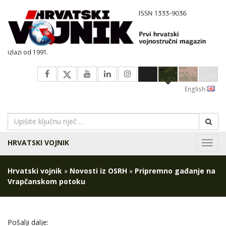
izlazi od 1991.
English
HRVATSKI VOJNIK
Navig
Hrvatski vojnik
»
Novosti iz OSRH
»
Pripremno gađanje na
Vrapčanskom potoku
Pošalji dalje: