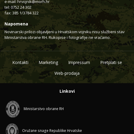
e-mail:
hrvojnik@morh.hr
tel: 0752 24 302
fax: 385 1/3784 322
Napomena
Novinarski prilozi objavljeni u Hrvatskom vojniku nisu službeni stav
Ministarstva obrane RH. Rukopise i fotografije ne vraćamo.
Kontakti
Marketing
Impressum
Pretplati se
Web-prodaja
Linkovi
Ministarstvo obrane RH
Oružane snage Republike Hrvatske