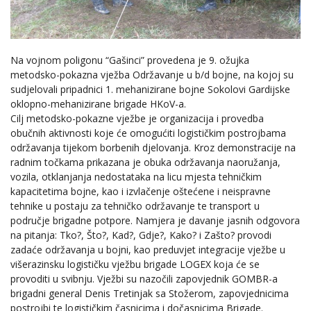
Na vojnom poligonu “Gašinci” provedena je 9. ožujka
metodsko-pokazna vježba Održavanje u b/d bojne, na kojoj su
sudjelovali pripadnici 1. mehanizirane bojne Sokolovi Gardijske
oklopno-mehanizirane brigade HKoV-a.
Cilj metodsko-pokazne vježbe je organizacija i provedba
obučnih aktivnosti koje će omogućiti logističkim postrojbama
održavanja tijekom borbenih djelovanja. Kroz demonstracije na
radnim točkama prikazana je obuka održavanja naoružanja,
vozila, otklanjanja nedostataka na licu mjesta tehničkim
kapacitetima bojne, kao i izvlačenje oštećene i neispravne
tehnike u postaju za tehničko održavanje te transport u
područje brigadne potpore. Namjera je davanje jasnih odgovora
na pitanja: Tko?, Što?, Kad?, Gdje?, Kako? i Zašto? provodi
zadaće održavanja u bojni, kao preduvjet integracije vježbe u
višerazinsku logističku vježbu brigade LOGEX koja će se
provoditi u svibnju. Vježbi su nazočili zapovjednik GOMBR-a
brigadni general Denis Tretinjak sa Stožerom, zapovjednicima
postrojbi te logističkim časnicima i dočasnicima Brigade.