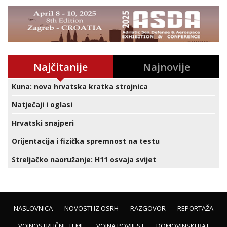
Najčitanije
Najnovije
Kuna: nova hrvatska kratka strojnica
Natječaji i oglasi
Hrvatski snajperi
Orijentacija i fizička spremnost na testu
Streljačko naoružanje: H11 osvaja svijet
NASLOVNICA
NOVOSTI IZ OSRH
RAZGOVOR
REPORTAŽA
VOJNOSTRUČNE TEME
VOJNA POVIJEST
DOMOVINSKI RAT