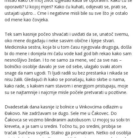
misao kako će moj život izgledati kada se oporavim. Kako ću se
oporaviti? U kojoj mjeri? Kako ću kuhati, odijevati se, prati se,
ustajati ujutro… Crne i negativne misli bile su sve što je ostalo
od mene kao čovjeka.
Tek sam kasnije počeo shvaćati i uviđati da se, unatoč svemu,
oko mene događaju i neke sasvim obične i lijepe stvari.
Medicinska sestra, koja bi u tom času njegovala drugoga, došla
bi do mene i donijela mi čašu vode kad god bih rekao kako sam
nesnošljivo žedan. I to ne samo za mene, već za sve nas –
bolničko osoblje davalo je sve od sebe, ulagalo svaki atom
snage da nam ugodi. Ti ljudi radili su bez prestanka i nikada se
nisu žalili. Gledajući ih kako se ponašaju, kako skrbe o nama,
kako rade, s kakvim nam stavom i energijom pristupaju, moje
su se najtamnije i najcrnje misle počele pretvarati u pozitivne.
Dvadesetak dana kasnije iz bolnice u Vinkovcima odlazim u
Đakovo. Ne zadržavam se dugo. Sele me u Čakovec. Do
Čakovca se vozimo blindiranim autobusom. U mojoj su sobi tri
kreveta, a ja sam u sredini. Točno tu, po sredini, probija se
tračak Sunčeva svjetla. Stalno ga promatram. Netko od osoblja