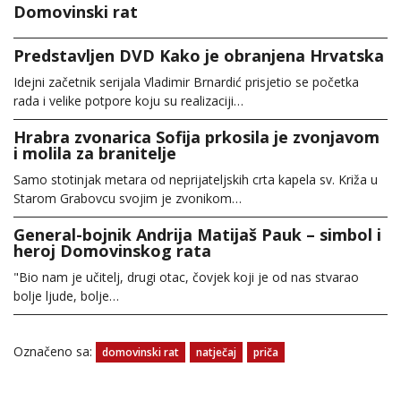
Domovinski rat
Predstavljen DVD Kako je obranjena Hrvatska
Idejni začetnik serijala Vladimir Brnardić prisjetio se početka
rada i velike potpore koju su realizaciji…
Hrabra zvonarica Sofija prkosila je zvonjavom
i molila za branitelje
Samo stotinjak metara od neprijateljskih crta kapela sv. Križa u
Starom Grabovcu svojim je zvonikom…
General-bojnik Andrija Matijaš Pauk – simbol i
heroj Domovinskog rata
"Bio nam je učitelj, drugi otac, čovjek koji je od nas stvarao
bolje ljude, bolje…
Označeno sa:
domovinski rat
natječaj
priča