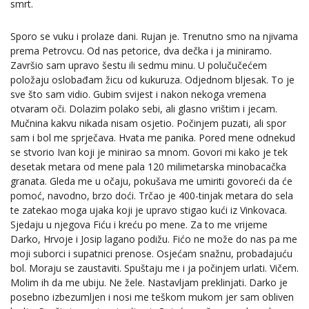
smrt.
Sporo se vuku i prolaze dani. Rujan je. Trenutno smo na njivama
prema Petrovcu. Od nas petorice, dva dečka i ja miniramo.
Završio sam upravo šestu ili sedmu minu. U polučučećem
položaju oslobađam žicu od kukuruza. Odjednom bljesak. To je
sve što sam vidio. Gubim svijest i nakon nekoga vremena
otvaram oči. Dolazim polako sebi, ali glasno vrištim i jecam.
Mučnina kakvu nikada nisam osjetio. Počinjem puzati, ali spor
sam i bol me sprječava. Hvata me panika. Pored mene odnekud
se stvorio Ivan koji je minirao sa mnom. Govori mi kako je tek
desetak metara od mene pala 120 milimetarska minobacačka
granata. Gleda me u očaju, pokušava me umiriti govoreći da će
pomoć, navodno, brzo doći. Trčao je 400-tinjak metara do sela
te zatekao moga ujaka koji je upravo stigao kući iz Vinkovaca.
Sjedaju u njegova Fiću i kreću po mene. Za to me vrijeme
Darko, Hrvoje i Josip lagano podižu. Fićo ne može do nas pa me
moji suborci i supatnici prenose. Osjećam snažnu, probadajuću
bol. Moraju se zaustaviti. Spuštaju me i ja počinjem urlati. Vičem.
Molim ih da me ubiju. Ne žele. Nastavljam preklinjati. Darko je
posebno izbezumljen i nosi me teškom mukom jer sam obliven