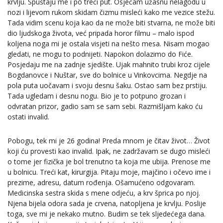
krvlju. Spuštaju me i po treći put. Osjećam užasnu nelagodu u
nozi i lijevom rukom skidam čizmu misleći kako me vezice stežu.
Tada vidim scenu koja kao da ne može biti stvarna, ne može biti
dio ljudskoga života, već pripada horor filmu – malo ispod
koljena noga mi je ostala visjeti na nešto mesa. Nisam mogao
gledati, ne mogu to podnijeti. Napokon dolazimo do Fiće.
Posjedaju me na zadnje sjedište. Ujak mahnito trubi kroz cijele
Bogdanovce i Nuštar, sve do bolnice u Vinkovcima. Negdje na
pola puta uočavam i svoju desnu šaku. Ostao sam bez prstiju.
Tada ugledam i desnu nogu. Bio je to potpuno grozan i
odvratan prizor, gadio sam se sam sebi. Razmišljam kako ću
ostati invalid.
Pobogu, tek mi je 26 godina! Preda mnom je čitav život… Život
koji ću provesti kao invalid. Ipak, ne zadržavam se dugo misleći
o tome jer fizička je bol trenutno ta koja me ubija. Prenose me
u bolnicu. Treći kat, kirurgija. Pitaju moje, majčino i očevo ime i
prezime, adresu, datum rođenja. Ošamućeno odgovaram.
Medicinska sestra skida s mene odjeću, a krv šprica po njoj.
Njena bijela odora sada je crvena, natopljena je krvlju. Poslije
toga, sve mi je nekako mutno. Budim se tek sljedećega dana.