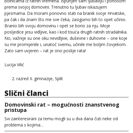
bolnicama iz ratnih vremena. Ispunjen sam ljubavlju i ponosom
prema svojoj domovini. Trenutno tu ljubav iskazujem
pjesmama. Da moram ponovno stati na branik svoje Hrvatske,
pa čak i da znam što me sve čeka, zasigurno bih to opet učinio.
Branio bih svoju domovinu i opet se borio za nju. Moje
posljedice jesu vidljive, kao i kod tisuća drugih ratnih stradalnika.
No, važnije su one oku nevidljive, duševne i duhovne – one koje
su me promijenile i, unatoč svemu, učinile me boljim čovjekom.
Zato sam uvjeren – rat je ono poslije rata!
Lucija Vilić
razred II. gimnazije, Split
Slični članci
Domovinski rat – mogućnosti znanstvenog
pristupa
Svi zainteresirani za temu mogli su u dva dana čuti neke od
problema s kojima…