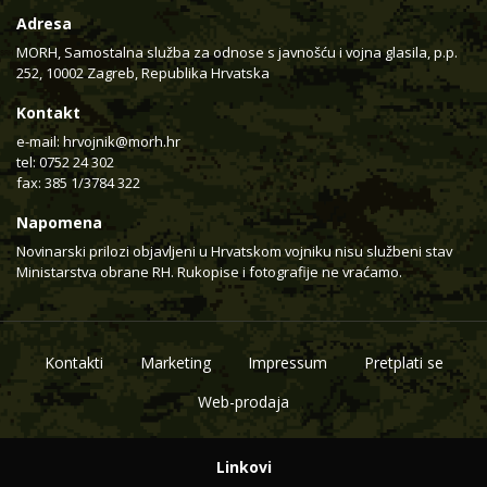
Adresa
MORH, Samostalna služba za odnose s javnošću i vojna glasila, p.p.
252, 10002 Zagreb, Republika Hrvatska
Kontakt
e-mail:
hrvojnik@morh.hr
tel: 0752 24 302
fax: 385 1/3784 322
Napomena
Novinarski prilozi objavljeni u Hrvatskom vojniku nisu službeni stav
Ministarstva obrane RH. Rukopise i fotografije ne vraćamo.
Kontakti
Marketing
Impressum
Pretplati se
Web-prodaja
Linkovi