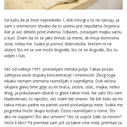
Svi kažu da je život nepredvidiv. I, dok mnogi u to ne vjeruju, ja
sam s vremenom shvatio da to uistinu jest nepobitna činjenica.
Rat je već debelo pred vratima. Odlazim, ostavljam majku samu
u kući. Znam da će se jako brinuti za mene, ali moja domovina
zove, treba me. Svaka je pomoć dobrodošla. Krećem ni ne
sluteći što mi se sve može dogoditi; što će se dogoditi, što ću
vidjeti i čuti.
Već od svibnja 1991. postavljam minska polja. Takav posao
zahtijeva visok stupanj koncentracije i smirenosti. Zbog toga
nikako nemam vremena razmišljati o najmilijima. Dok većina
okupira glavu time gdje su im braća, sestre, otac, majka, netko
drag, ja pokušavam izbaciti iz glave takve misli. Ne zato što sam
hladnokrvan, to nipošto, već volim biti smiren. Ne bih želio da mi
takva misao padne na pamet usred postavljanja mine. Svaka me
pogreška može skupo koštati. Često razmišljam o tome. Što
ako ne uspijem? Što ako umrem? Tko će uopće žaliti za mnom?
Hoće li itko? Pa premlad sam još za takve crne misli, premlad za