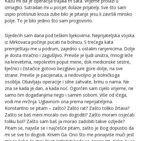
Kažu mi da je operacija trajala tri sata. Vrijeme prolazi u
izmaglici. Sutradan mi u posjet dolaze prijatelji. Sve što sam
uspio protisnuti kroza zube bilo je pitanje jesu li završili minsko
polje. To je bilo jedino što sam progovorio.
Sljedećih sam dana pod teškim lijekovima. Neprijateljska vojska
iz Mirkovaca počinje pucati na bolnicu. S trećega kata
premještaju me u podrum, zajedno s ostalim ranjenicima. Dolje
je dosta mračno i zagušljivo. Previše je ljudi unutra, mnogi leže
na krevetima, nepokretni poput mene, dok medicinske sestre,
liječnici i čistačice gotovo bezglavo jure gore-dolje, na sve
strane. Previše je pacijenata, a nedovoljno je bolničkoga
osoblja. Obavljaju operacije i silne zahvate, brinu o nama. Ne
zna se kada je dan, a kada noć. Ogorčen sam cijelo vrijeme, ne
samo tim događanjima nego i samim sobom. Više od ičega,
vodi me mržnja. Uglavnom ona prema neprijateljima.
Konstantno se pitam – zašto? Zašto rat? Zašto toliko žrtava?
Zašto se baš meni moralo ovo dogoditi? Zašto moram osjećati
toliku bol? Zašto sam baš ja morao zadobiti takve ozljede?
Pitam se, najviše se i najčešće pitam, zašto je Bog dopustio da
mi se sve to dogodi. Krivim Ga. Ono što me ponajviše muči jest