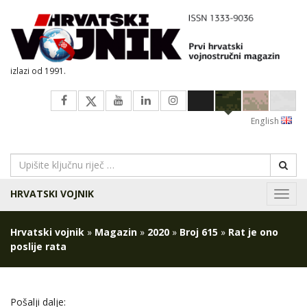
izlazi od 1991.
English
HRVATSKI VOJNIK
Navig
Hrvatski vojnik
»
Magazin
»
2020
»
Broj 615
»
Rat je ono
poslije rata
Pošalji dalje: