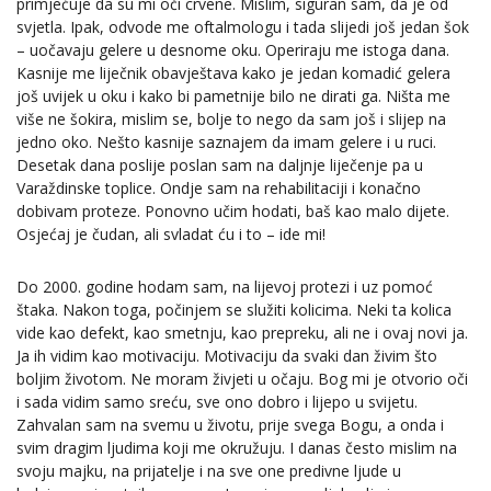
primjećuje da su mi oči crvene. Mislim, siguran sam, da je od
svjetla. Ipak, odvode me oftalmologu i tada slijedi još jedan šok
– uočavaju gelere u desnome oku. Operiraju me istoga dana.
Kasnije me liječnik obavještava kako je jedan komadić gelera
još uvijek u oku i kako bi pametnije bilo ne dirati ga. Ništa me
više ne šokira, mislim se, bolje to nego da sam još i slijep na
jedno oko. Nešto kasnije saznajem da imam gelere i u ruci.
Desetak dana poslije poslan sam na daljnje liječenje pa u
Varaždinske toplice. Ondje sam na rehabilitaciji i konačno
dobivam proteze. Ponovno učim hodati, baš kao malo dijete.
Osjećaj je čudan, ali svladat ću i to – ide mi!
Do 2000. godine hodam sam, na lijevoj protezi i uz pomoć
štaka. Nakon toga, počinjem se služiti kolicima. Neki ta kolica
vide kao defekt, kao smetnju, kao prepreku, ali ne i ovaj novi ja.
Ja ih vidim kao motivaciju. Motivaciju da svaki dan živim što
boljim životom. Ne moram živjeti u očaju. Bog mi je otvorio oči
i sada vidim samo sreću, sve ono dobro i lijepo u svijetu.
Zahvalan sam na svemu u životu, prije svega Bogu, a onda i
svim dragim ljudima koji me okružuju. I danas često mislim na
svoju majku, na prijatelje i na sve one predivne ljude u