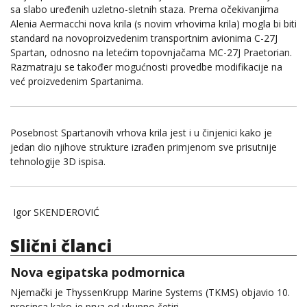
sa slabo uređenih uzletno-sletnih staza. Prema očekivanjima
Alenia Aermacchi nova krila (s novim vrhovima krila) mogla bi biti
standard na novoproizvedenim transportnim avionima C-27J
Spartan, odnosno na letećim topovnjačama MC-27J Praetorian.
Razmatraju se također mogućnosti provedbe modifikacije na
već proizvedenim Spartanima.
Posebnost Spartanovih vrhova krila jest i u činjenici kako je
jedan dio njihove strukture izrađen primjenom sve prisutnije
tehnologije 3D ispisa.
Igor SKENDEROVIĆ
Slični članci
Nova egipatska podmornica
Njemački je ThyssenKrupp Marine Systems (TKMS) objavio 10.
prosinca kako je prva od ukupno četiri…