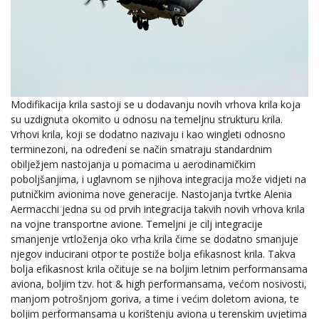
Modifikacija krila sastoji se u dodavanju novih vrhova krila koja
su uzdignuta okomito u odnosu na temeljnu strukturu krila.
Vrhovi krila, koji se dodatno nazivaju i kao wingleti odnosno
terminezoni, na određeni se način smatraju standardnim
obilježjem nastojanja u pomacima u aerodinamičkim
poboljšanjima, i uglavnom se njihova integracija može vidjeti na
putničkim avionima nove generacije. Nastojanja tvrtke Alenia
Aermacchi jedna su od prvih integracija takvih novih vrhova krila
na vojne transportne avione. Temeljni je cilj integracije
smanjenje vrtloženja oko vrha krila čime se dodatno smanjuje
njegov inducirani otpor te postiže bolja efikasnost krila. Takva
bolja efikasnost krila očituje se na boljim letnim performansama
aviona, boljim tzv. hot & high performansama, većom nosivosti,
manjom potrošnjom goriva, a time i većim doletom aviona, te
boljim performansama u korištenju aviona u terenskim uvjetima