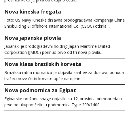
Nova kineska fregata
Foto: US Navy Kineska državna brodograđevna kompanija China
Shipbuilding & offshore International Co. (CSOC) otkrila…
Nova japanska plovila
Japanski je brodograđevni holding Japan Maritime United
Corporation (JMUC) porinuo prvo od tri nova plovila…
Nova klasa brazilskih korveta
Brazilska ratna mornarica je objavila zahtjev za dostavu ponuda
tražeći nove četiri korvete opće namjene
Nova podmornica za Egipat
Egipatske oružane snage objavile su 12. prosinca primopredaju
prve od ukupno četiriju podmornica Type 209/1400…