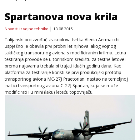
Spartanova nova krila
Novosti iz vojne tehnike
13.08.2015
Talijanski proizvođač zrakoplova tvrtka Alenia Aermacchi
uspješno je obavila prvi probni let njihova lakog vojnog
taktičkog transportnog aviona s modificiranim krilima. Letna
testiranja provode se u torinskom središtu za testne letove i
prema najavama trebala bi trajati idućih godinu dana. Kao
platforma za testiranje koristi se prvi produkcijski prototip
transportnog aviona MC-27J Praetorian, nastao na temeljnoj
inačici transportnog aviona C-27J Spartan, koja se može
modificirati i u mini (laku) leteću topovnjaču.