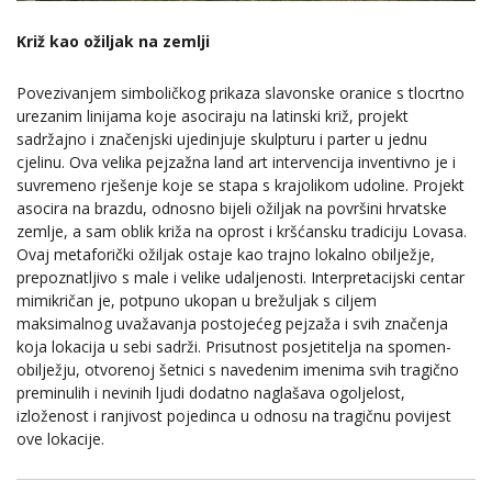
Križ kao ožiljak na zemlji
Povezivanjem simboličkog prikaza slavonske oranice s tlocrtno
urezanim linijama koje asociraju na latinski križ, projekt
sadržajno i značenjski ujedinjuje skulpturu i parter u jednu
cjelinu. Ova velika pejzažna land art intervencija inventivno je i
suvremeno rješenje koje se stapa s krajolikom udoline. Projekt
asocira na brazdu, odnosno bijeli ožiljak na površini hrvatske
zemlje, a sam oblik križa na oprost i kršćansku tradiciju Lovasa.
Ovaj metaforički ožiljak ostaje kao trajno lokalno obilježje,
prepoznatljivo s male i velike udaljenosti. Interpretacijski centar
mimikričan je, potpuno ukopan u brežuljak s ciljem
maksimalnog uvažavanja postojećeg pejzaža i svih značenja
koja lokacija u sebi sadrži. Prisutnost posjetitelja na spomen-
obilježju, otvorenoj šetnici s navedenim imenima svih tragično
preminulih i nevinih ljudi dodatno naglašava ogoljelost,
izloženost i ranjivost pojedinca u odnosu na tragičnu povijest
ove lokacije.