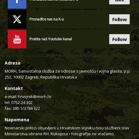
Follow
Pronađite nas na X-u
Follow
Pratite naš Youtube kanal
Adresa
MORH, Samostalna služba za odnose s javnošću i vojna glasila, p.p.
252, 10002 Zagreb, Republika Hrvatska
Kontakt
e-mail:
hrvojnik@morh.hr
tel: 0752 24 302
fax: 385 1/3784 322
Napomena
Novinarski prilozi objavljeni u Hrvatskom vojniku nisu službeni stav
Ministarstva obrane RH. Rukopise i fotografije ne vraćamo.