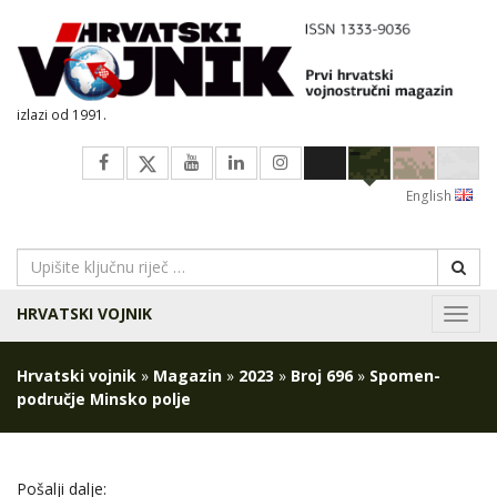
izlazi od 1991.
English
HRVATSKI VOJNIK
Navig
Hrvatski vojnik
»
Magazin
»
2023
»
Broj 696
»
Spomen-
područje Minsko polje
Pošalji dalje: