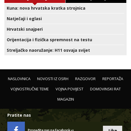
Kuna: nova hrvatska kratka strojnica
Natječaji i oglasi
Hrvatski snajperi
Orijentacija i fizička spremnost na testu
Streljačko naoružanje: H11 osvaja svijet
NASLOVNICA
NOVOSTI IZ OSRH
RAZGOVOR
REPORTAŽA
VOJNOSTRUČNE TEME
VOJNA POVIJEST
DOMOVINSKI RAT
MAGAZIN
Pratite nas
Like
Pronađite nas na Facebook-u