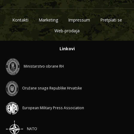
Kontakti
Marketing
Impressum
Pretplati se
Web-prodaja
Linkovi
Ministarstvo obrane RH
Oružane snage Republike Hrvatske
European Military Press Association
NATO