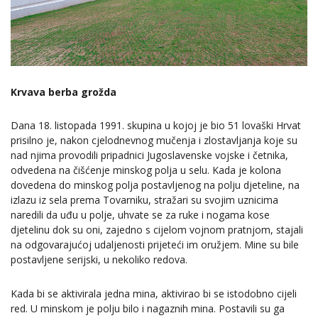
Krvava berba grožda
Dana 18. listopada 1991. skupina u kojoj je bio 51 lovaški Hrvat
prisilno je, nakon cjelodnevnog mučenja i zlostavljanja koje su
nad njima provodili pripadnici Jugoslavenske vojske i četnika,
odvedena na čišćenje minskog polja u selu. Kada je kolona
dovedena do minskog polja postavljenog na polju djeteline, na
izlazu iz sela prema Tovarniku, stražari su svojim uznicima
naredili da uđu u polje, uhvate se za ruke i nogama kose
djetelinu dok su oni, zajedno s cijelom vojnom pratnjom, stajali
na odgovarajućoj udaljenosti prijeteći im oružjem. Mine su bile
postavljene serijski, u nekoliko redova.
Kada bi se aktivirala jedna mina, aktivirao bi se istodobno cijeli
red. U minskom je polju bilo i nagaznih mina. Postavili su ga