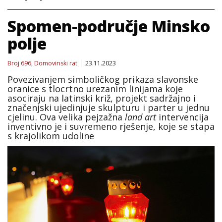
Spomen-područje Minsko
polje
Broj 696
,
Domovinski rat
23.11.2023
Povezivanjem simboličkog prikaza slavonske
oranice s tlocrtno urezanim linijama koje
asociraju na latinski križ, projekt sadržajno i
značenjski ujedinjuje skulpturu i parter u jednu
cjelinu. Ova velika pejzažna
land art
intervencija
inventivno je i suvremeno rješenje, koje se stapa
s krajolikom udoline