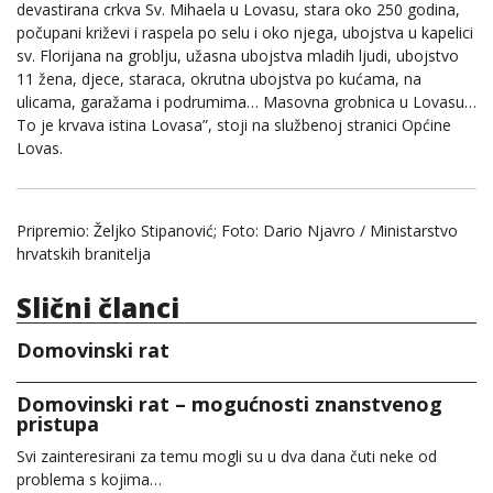
devastirana crkva Sv. Mihaela u Lovasu, stara oko 250 godina,
počupani križevi i raspela po selu i oko njega, ubojstva u kapelici
sv. Florijana na groblju, užasna ubojstva mladih ljudi, ubojstvo
11 žena, djece, staraca, okrutna ubojstva po kućama, na
ulicama, garažama i podrumima… Masovna grobnica u Lovasu…
To je krvava istina Lovasa”, stoji na službenoj stranici Općine
Lovas.
Pripremio: Željko Stipanović; Foto: Dario Njavro / Ministarstvo
hrvatskih branitelja
Slični članci
Domovinski rat
Domovinski rat – mogućnosti znanstvenog
pristupa
Svi zainteresirani za temu mogli su u dva dana čuti neke od
problema s kojima…