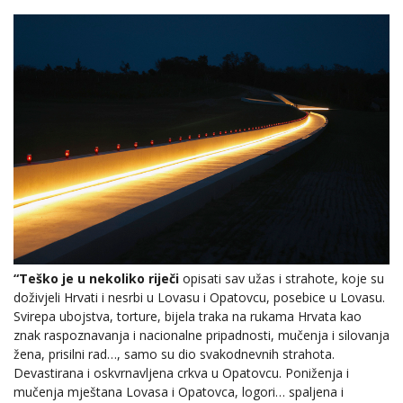
“Teško je u nekoliko riječi
opisati sav užas i strahote, koje su
doživjeli Hrvati i nesrbi u Lovasu i Opatovcu, posebice u Lovasu.
Svirepa ubojstva, torture, bijela traka na rukama Hrvata kao
znak raspoznavanja i nacionalne pripadnosti, mučenja i silovanja
žena, prisilni rad…, samo su dio svakodnevnih strahota.
Devastirana i oskvrnavljena crkva u Opatovcu. Poniženja i
mučenja mještana Lovasa i Opatovca, logori… spaljena i