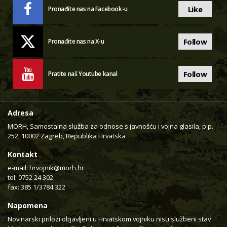
Like
Pronađite nas na Facebook-u
Follow
Pronađite nas na X-u
Follow
Pratite naš Youtube kanal
Adresa
MORH, Samostalna služba za odnose s javnošću i vojna glasila, p.p.
252, 10002 Zagreb, Republika Hrvatska
Kontakt
e-mail:
hrvojnik@morh.hr
tel: 0752 24 302
fax: 385 1/3784 322
Napomena
Novinarski prilozi objavljeni u Hrvatskom vojniku nisu službeni stav