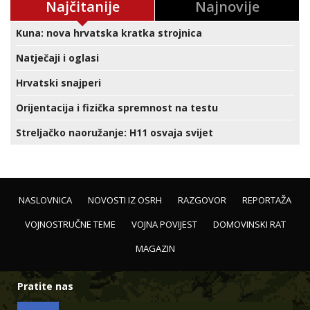
Najčitanije
Najnovije
Kuna: nova hrvatska kratka strojnica
Natječaji i oglasi
Hrvatski snajperi
Orijentacija i fizička spremnost na testu
Streljačko naoružanje: H11 osvaja svijet
NASLOVNICA
NOVOSTI IZ OSRH
RAZGOVOR
REPORTAŽA
VOJNOSTRUČNE TEME
VOJNA POVIJEST
DOMOVINSKI RAT
MAGAZIN
Pratite nas