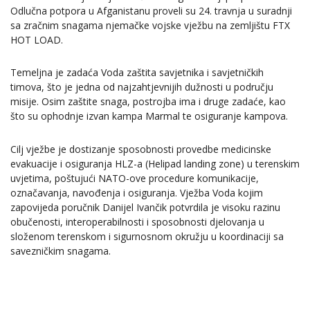
Odlučna potpora u Afganistanu proveli su 24. travnja u suradnji
sa zračnim snagama njemačke vojske vježbu na zemljištu FTX
HOT LOAD.
Temeljna je zadaća Voda zaštita savjetnika i savjetničkih
timova, što je jedna od najzahtjevnijih dužnosti u području
misije. Osim zaštite snaga, postrojba ima i druge zadaće, kao
što su ophodnje izvan kampa Marmal te osiguranje kampova.
Cilj vježbe je dostizanje sposobnosti provedbe medicinske
evakuacije i osiguranja HLZ-a (Helipad landing zone) u terenskim
uvjetima, poštujući NATO-ove procedure komunikacije,
označavanja, navođenja i osiguranja. Vježba Voda kojim
zapovijeda poručnik Danijel Ivančik potvrdila je visoku razinu
obučenosti, interoperabilnosti i sposobnosti djelovanja u
složenom terenskom i sigurnosnom okružju u koordinaciji sa
savezničkim snagama.