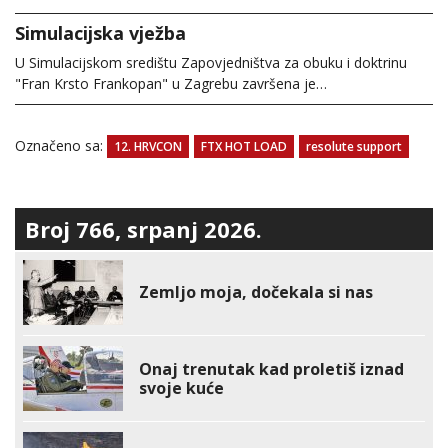
Simulacijska vježba
U Simulacijskom središtu Zapovjedništva za obuku i doktrinu
"Fran Krsto Frankopan" u Zagrebu završena je…
Označeno sa:
12. HRVCON
FTX HOT LOAD
resolute support
Broj 766, srpanj 2026.
Zemljo moja, dočekala si nas
Onaj trenutak kad proletiš iznad
svoje kuće