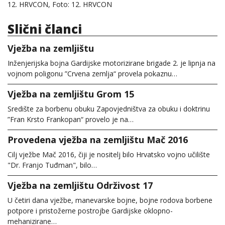
12. HRVCON, Foto: 12. HRVCON
Slični članci
Vježba na zemljištu
Inženjerijska bojna Gardijske motorizirane brigade 2. je lipnja na
vojnom poligonu ”Crvena zemlja“ provela pokaznu…
Vježba na zemljištu Grom 15
Središte za borbenu obuku Zapovjedništva za obuku i doktrinu
”Fran Krsto Frankopan“ provelo je na…
Provedena vježba na zemljištu Mač 2016
Cilj vježbe Mač 2016, čiji je nositelj bilo Hrvatsko vojno učilište
"Dr. Franjo Tuđman", bilo…
Vježba na zemljištu Održivost 17
U četiri dana vježbe, manevarske bojne, bojne rodova borbene
potpore i pristožerne postrojbe Gardijske oklopno-
mehanizirane…