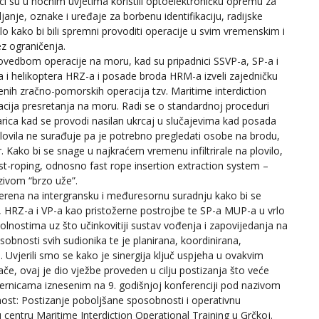
nici su u noćnim uvjetima koristili optoelektroničku opremu za
janje, oznake i uređaje za borbenu identifikaciju, radijske
tlo kako bi bili spremni provoditi operacije u svim vremenskim i
ez ograničenja.
ovedbom operacije na moru, kad su pripadnici SSVP-a, SP-a i
a i helikoptera HRZ-a i posade broda HRM-a izveli zajedničku
enih zračno-pomorskih operacija tzv. Maritime interdiction
acija presretanja na moru. Radi se o standardnoj proceduri
ica kad se provodi nasilan ukrcaj u slučajevima kad posada
plovila ne surađuje pa je potrebno pregledati osobe na brodu,
r. Kako bi se snage u najkraćem vremenu infiltrirale na plovilo,
Fast-roping, odnosno fast rope insertion extraction system –
zivom “brzo uže”.
jerena na intergransku i međuresornu suradnju kako bi se
, HRZ-a i VP-a kao pristožerne postrojbe te SP-a MUP-a u vrlo
lnostima uz što učinkovitiji sustav vođenja i zapovijedanja na
obnosti svih sudionika te je planirana, koordinirana,
Uvjerili smo se kako je sinergija ključ uspjeha u ovakvim
če, ovaj je dio vježbe proveden u cilju postizanja što veće
mjernicama iznesenim na 9. godišnjoj konferenciji pod nazivom
nost: Postizanje poboljšane sposobnosti i operativnu
entru Maritime Interdiction Operational Training u Grčkoj.