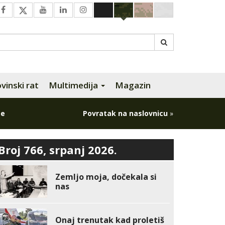
inski rat
Multimedija
Magazin
pe
Povratak na naslovnicu
»
Broj 766, srpanj 2026.
Zemljo moja, dočekala si
nas
Onaj trenutak kad proletiš