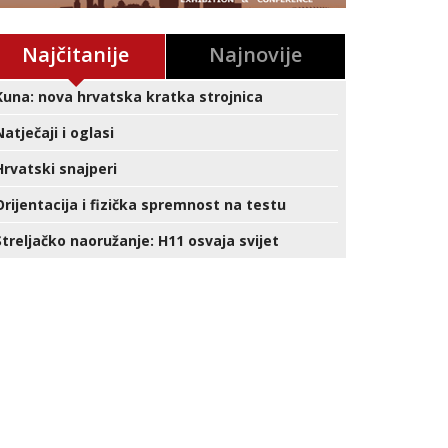
Najčitanije
Najnovije
Kuna: nova hrvatska kratka strojnica
Natječaji i oglasi
Hrvatski snajperi
Orijentacija i fizička spremnost na testu
Streljačko naoružanje: H11 osvaja svijet