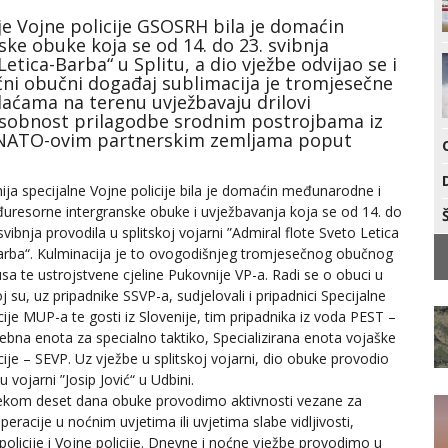
ije Vojne policije GSOSRH bila je domaćin
e obuke koja se od 14. do 23. svibnja
Letica-Barba“ u Splitu, a dio vježbe odvijao se i
jučni obučni događaj sublimacija je tromjesečne
aćama na terenu uvježbavaju drilovi
sobnost prilagodbe srodnim postrojbama iz
 NATO-ovim partnerskim zemljama poput
ija specijalne Vojne policije bila je domaćin međunarodne i
uresorne intergranske obuke i uvježbavanja koja se od 14. do
svibnja provodila u splitskoj vojarni ”Admiral flote Sveto Letica
arba“. Kulminacija je to ovogodišnjeg tromjesečnog obučnog
usa te ustrojstvene cjeline Pukovnije VP-a. Radi se o obuci u
j su, uz pripadnike SSVP-a, sudjelovali i pripadnici Specijalne
cije MUP-a te gosti iz Slovenije, tim pripadnika iz voda PEST –
ebna enota za specialno taktiko, Specializirana enota vojaške
cije – SEVP. Uz vježbe u splitskoj vojarni, dio obuke provodio
 u vojarni ”Josip Jović“ u Udbini.
jekom deset dana obuke provodimo aktivnosti vezane za
racije u noćnim uvjetima ili uvjetima slabe vidljivosti,
policije i Vojne policije. Dnevne i noćne vježbe provodimo u