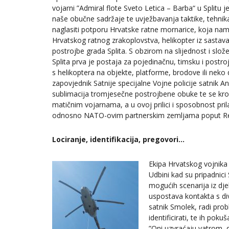
vojarni ”Admiral flote Sveto Letica – Barba“ u Splitu
naše obučne sadržaje te uvježbavanja taktike, tehnik
naglasiti potporu Hrvatske ratne mornarice, koja nam
Hrvatskog ratnog zrakoplovstva, helikopter iz sastava
postrojbe grada Splita. S obzirom na slijednost i slo
Splita prva je postaja za pojedinačnu, timsku i postroj
s helikoptera na objekte, platforme, brodove ili neko
zapovjednik Satnije specijalne Vojne policije satnik 
sublimacija tromjesečne postrojbene obuke te se kroz
matičnim vojarnama, a u ovoj prilici i sposobnost p
odnosno NATO-ovim partnerskim zemljama poput Rep
Lociranje, identifikacija, pregovori…
Ekipa Hrvatskog vojnika b
Udbini kad su pripadnic
mogućih scenarija iz djelo
uspostava kontakta s di
satnik Smolek, radi probl
identificirati, te ih pok
”Oni uzvraćaju vatrom, 