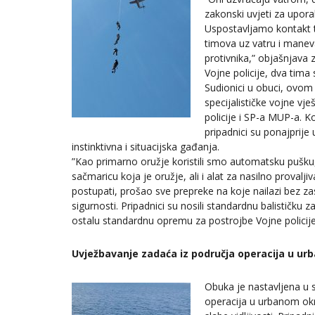
zakonski uvjeti za upora
Uspostavljamo kontakt t
timova uz vatru i maneva
protivnika,” objašnjava 
Vojne policije, dva tima
Sudionici u obuci, ovom 
specijalističke vojne vj
policije i SP-a MUP-a. Ko
pripadnici su ponajprije 
instinktivna i situacijska gađanja.
”Kao primarno oružje koristili smo automatsku pušku
sačmaricu koja je oružje, ali i alat za nasilno provalji
postupati, prošao sve prepreke na koje nailazi bez zasto
sigurnosti. Pripadnici su nosili standardnu balističku zaš
ostalu standardnu opremu za postrojbe Vojne policije
Uvježbavanje zadaća iz područja operacija u u
Obuka je nastavljena u s
operacija u urbanom ok