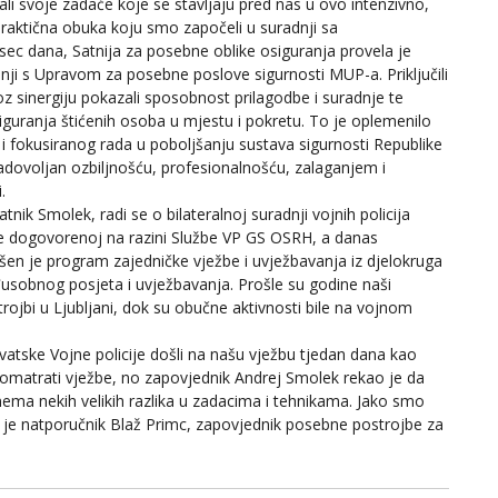
avali svoje zadaće koje se stavljaju pred nas u ovo intenzivno,
praktična obuka koju smo započeli u suradnji sa
sec dana, Satnija za posebne oblike osiguranja provela je
nji s Upravom za posebne poslove sigurnosti MUP-a. Priključili
oz sinergiju pokazali sposobnost prilagodbe i suradnje te
siguranja štićenih osoba u mjestu i pokretu. To je oplemenilo
 i fokusiranog rada u poboljšanju sustava sigurnosti Republike
adovoljan ozbiljnošću, profesionalnošću, zalaganjem i
.
tnik Smolek, radi se o bilateralnoj suradnji vojnih policija
ke dogovorenoj na razini Službe VP GS OSRH, a danas
n je program zajedničke vježbe i uvježbavanja iz djelokruga
eđusobnog posjeta i uvježbavanja. Prošle su godine naši
ostrojbi u Ljubljani, dok su obučne aktivnosti bile na vojnom
rvatske Vojne policije došli na našu vježbu tjedan dana kao
romatrati vježbe, no zapovjednik Andrej Smolek rekao je da
nema nekih velikih razlika u zadacima i tehnikama. Jako smo
ao je natporučnik Blaž Primc, zapovjednik posebne postrojbe za