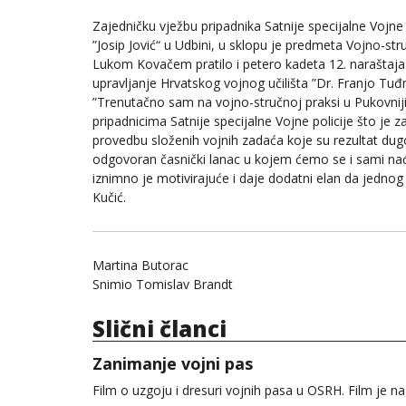
Zajedničku vježbu pripadnika Satnije specijalne Vojne p
”Josip Jović“ u Udbini, u sklopu je predmeta Vojno-
Lukom Kovačem pratilo i petero kadeta 12. naraštaj
upravljanje Hrvatskog vojnog učilišta ”Dr. Franjo Tu
”Trenutačno sam na vojno-stručnoj praksi u Pukovniji
pripadnicima Satnije specijalne Vojne policije što je 
provedbu složenih vojnih zadaća koje su rezultat dugo
odgovoran časnički lanac u kojem ćemo se i sami naći z
iznimno je motivirajuće i daje dodatni elan da jedno
Kučić.
Martina Butorac
Snimio Tomislav Brandt
Slični članci
Zanimanje vojni pas
Film o uzgoju i dresuri vojnih pasa u OSRH. Film 