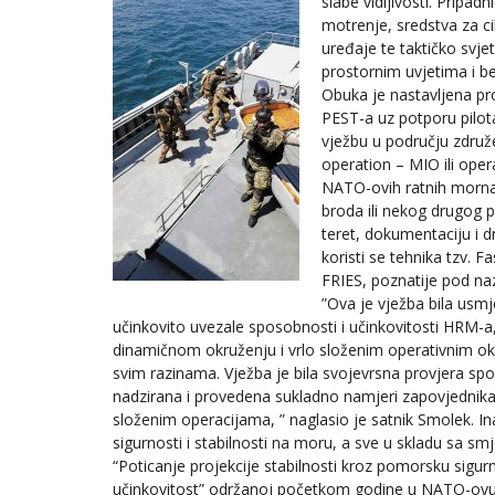
slabe vidljivosti. Pripad
motrenje, sredstva za cil
uređaje te taktičko svje
prostornim uvjetima i b
Obuka je nastavljena pr
PEST-a uz potporu pilot
vježbu u području združ
operation – MIO ili oper
NATO-ovih ratnih mornar
broda ili nekog drugog 
teret, dokumentaciju i d
koristi se tehnika tzv. 
FRIES, poznatije pod na
”Ova je vježba bila usm
učinkovito uvezale sposobnosti i učinkovitosti HRM-a
dinamičnom okruženju i vrlo složenim operativnim oko
svim razinama. Vježba je bila svojevrsna provjera spos
nadzirana i provedena sukladno namjeri zapovjednika. 
složenim operacijama, ” naglasio je satnik Smolek. Ina
sigurnosti i stabilnosti na moru, a sve u skladu sa s
“Poticanje projekcije stabilnosti kroz pomorsku sigur
učinkovitost” održanoj početkom godine u NATO-ovu c