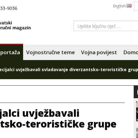
English
portaža
Vojnostručne teme
Vojna povijest
Domov
specijalci uvježbavali svladavanje diverzantsko-terorističke gru
ijalci uvježbavali
tsko-terorističke grupe