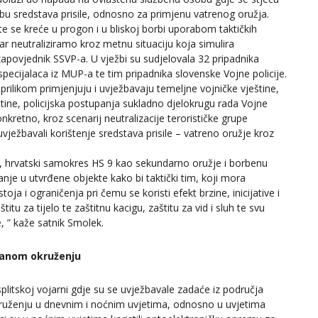
bu sredstava prisile, odnosno za primjenu vatrenog oružja.
e se kreće u progon i u bliskoj borbi uporabom taktičkih
r neutraliziramo kroz metnu situaciju koja simulira
zapovjednik SSVP-a. U vježbi su sudjelovala 32 pripadnika
 specijalaca iz MUP-a te tim pripadnika slovenske Vojne policije.
prilikom primjenjuju i uvježbavaju temeljne vojničke vještine,
eštine, policijska postupanja sukladno djelokrugu rada Vojne
nkretno, kroz scenarij neutralizacije terorističke grupe
uvježbavali korištenje sredstava prisile – vatreno oružje kroz
, hrvatski samokres HS 9 kao sekundarno oružje i borbenu
vanje u utvrđene objekte kako bi taktički tim, koji mora
ja i ograničenja pri čemu se koristi efekt brzine, inicijative i
titu za tijelo te zaštitnu kacigu, zaštitu za vid i sluh te svu
, ” kaže satnik Smolek.
rbanom okruženju
plitskoj vojarni gdje su se uvježbavale zadaće iz područja
ruženju u dnevnim i noćnim uvjetima, odnosno u uvjetima