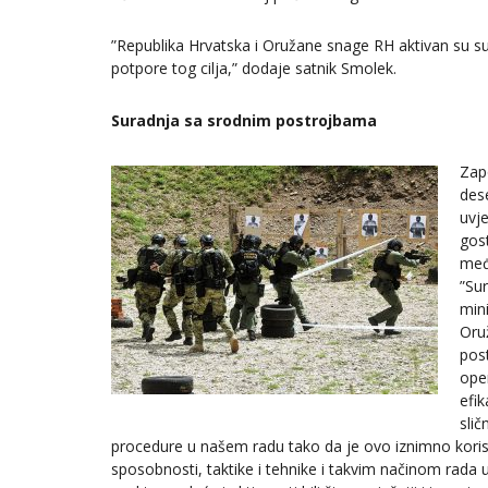
”Republika Hrvatska i Oružane snage RH aktivan su s
potpore tog cilja,” dodaje satnik Smolek.
Suradnja sa srodnim postrojbama
Zap
des
uvj
gost
međ
”Su
mini
Oru
pos
oper
efik
slič
procedure u našem radu tako da je ovo iznimno korisn
sposobnosti, taktike i tehnike i takvim načinom rada