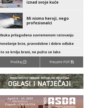
iznad svoje kuće
Mi nismo heroji, nego
profesionalci
Obuka prilagođena suvremenom ratovanju
Donošenje brze, pravodobne i dobre odluke
Što se krvlju brani, ne pušta se lako
Pročitaj
Preuzmi PDF