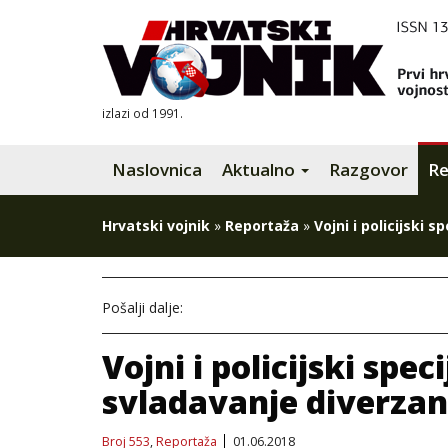
izlazi od 1991.
Naslovnica
Aktualno
Razgovor
Re
Hrvatski vojnik
»
Reportaža
»
Vojni i policijski 
Pošalji dalje:
Vojni i policijski spec
svladavanje diverzan
Broj 553
,
Reportaža
01.06.2018