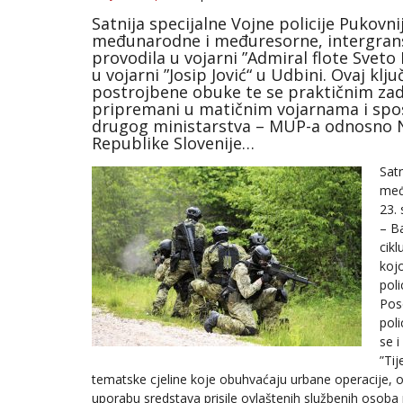
Satnija specijalne Vojne policije Pukovn
međunarodne i međuresorne, intergransk
provodila u vojarni ”Admiral flote Sveto 
u vojarni ”Josip Jović“ u Udbini. Ovaj kl
postrojbene obuke te se praktičnim zad
pripremani u matičnim vojarnama i spo
drugog ministarstva – MUP-a odnosno
Republike Slovenije…
Satn
međ
23. 
– B
cikl
kojo
poli
Pos
poli
se i
”Ti
tematske cjeline koje obuhvaćaju urbane operacije, ope
uporabu sredstava prisile ovlaštenih službenih osoba 