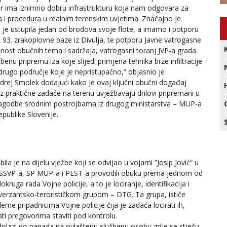
 jer ima iznimno dobru infrastrukturu koja nam odgovara za
a i procedura u realnim terenskim uvjetima. Značajno je
 je ustupila jedan od brodova svoje flote, a imamo i potporu
 93. zrakoplovne baze iz Divulja, te potporu Javne vatrogasne
ženost obučnih tema i sadržaja, vatrogasni toranj JVP-a grada
benu pripremu iza koje slijedi primjena tehnika brze infiltracije
 drugo područje koje je nepristupačno,” objasnio je
Andrej Smolek dodajući kako je ovaj ključni obučni događaj
 praktične zadaće na terenu uvježbavaju drilovi pripremani u
rilagodbe srodnim postrojbama iz drugog ministarstva – MUP-a
ublike Slovenije.
ila je na dijelu vježbe koji se odvijao u vojarni ”Josip Jović“ u
i SSVP-a, SP MUP-a i PEST-a provodili obuku prema jednom od
kruga rada Vojne policije, a to je lociranje, identifikacija i
verzantsko-terorističkom grupom – DTG. Ta grupa, ističe
eme pripadnicima Vojne policije čija je zadaća locirati ih,
ušati pregovorima staviti pod kontrolu.
dolazi do napada na ovlaštenu službenu osobu gdje se stječu