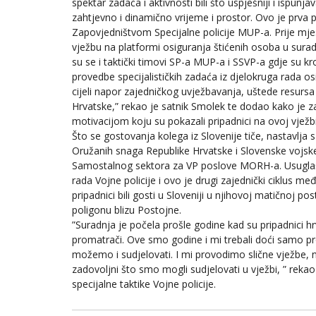
spektar zadaća i aktivnosti bili što uspješniji i ispunj
zahtjevno i dinamično vrijeme i prostor. Ovo je prva 
Zapovjedništvom Specijalne policije MUP-a. Prije mje
vježbu na platformi osiguranja štićenih osoba u surad
su se i taktički timovi SP-a MUP-a i SSVP-a gdje su kr
provedbe specijalističkih zadaća iz djelokruga rada o
cijeli napor zajedničkog uvježbavanja, uštede resursa
Hrvatske,” rekao je satnik Smolek te dodao kako je z
motivacijom koju su pokazali pripadnici na ovoj vježbi
Što se gostovanja kolega iz Slovenije tiče, nastavlja sa
Oružanih snaga Republike Hrvatske i Slovenske vojs
Samostalnog sektora za VP poslove MORH-a. Usuglaše
rada Vojne policije i ovo je drugi zajednički ciklus m
pripadnici bili gosti u Sloveniji u njihovoj matičnoj p
poligonu blizu Postojne.
”Suradnja je počela prošle godine kad su pripadnici h
promatrači. Ove smo godine i mi trebali doći samo p
možemo i sudjelovati. I mi provodimo slične vježbe, 
zadovoljni što smo mogli sudjelovati u vježbi, ” rek
specijalne taktike Vojne policije.