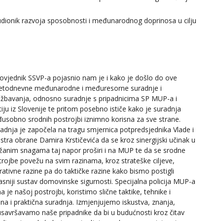
udionik razvoja sposobnosti i međunarodnog doprinosa u cilju
ovjednik SSVP-a pojasnio nam je i kako je došlo do ove
etodnevne međunarodne i međuresorne suradnje i
ežbavanja, odnosno suradnje s pripadnicima SP MUP-a i
iju iz Slovenije te pritom posebno ističe kako je suradnja
usobno srodnih postrojbi iznimno korisna za sve strane.
radnja je započela na tragu smjernica potpredsjednika Vlade i
stra obrane Damira Krstičevića da se kroz sinergijski učinak u
žanim snagama taj napor proširi i na MUP te da se srodne
trojbe povežu na svim razinama, kroz strateške ciljeve,
ativne razine pa do taktičke razine kako bismo postigli
asniji sustav domovinske sigurnosti. Specijalna policija MUP-a
na je našoj postrojbi, koristimo slične taktike, tehnike i
a i praktična suradnja. Izmjenjujemo iskustva, znanja,
 usavršavamo naše pripadnike da bi u budućnosti kroz čitav