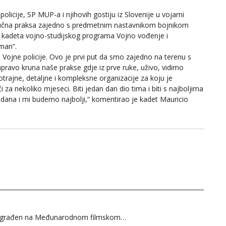
olicije, SP MUP-a i njihovih gostiju iz Slovenije u vojarni
stručna praksa zajedno s predmetnim nastavnikom bojnikom
a kadeta vojno-studijskog programa Vojno vođenje i
đman“.
 Vojne policije. Ovo je prvi put da smo zajedno na terenu s
zapravo kruna naše prakse gdje iz prve ruke, uživo, vidimo
trajne, detaljne i kompleksne organizacije za koju je
a nekoliko mjeseci. Biti jedan dan dio tima i biti s najboljima
g dana i mi budemo najbolji,” komentirao je kadet Mauricio
je nagrađen na Međunarodnom filmskom…