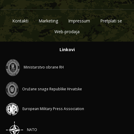
Kontakti
Marketing
Impressum
Pretplati se
Web-prodaja
Linkovi
Ministarstvo obrane RH
Oružane snage Republike Hrvatske
European Military Press Association
NATO