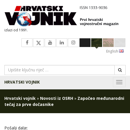
izlazi od 1991.
English
HRVATSKI VOJNIK
Navig
Hrvatski vojnik
»
Novosti iz OSRH
»
Započeo međunarodni
tečaj za prve dočasnike
Pošalji dalje: