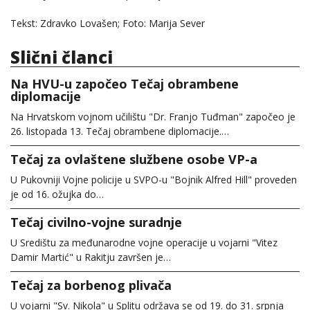
Tekst: Zdravko Lovašen; Foto: Marija Sever
Slični članci
Na HVU-u započeo Tečaj obrambene
diplomacije
Na Hrvatskom vojnom učilištu "Dr. Franjo Tuđman" započeo je
26. listopada 13. Tečaj obrambene diplomacije.…
Tečaj za ovlaštene službene osobe VP-a
U Pukovniji Vojne policije u SVPO-u "Bojnik Alfred Hill" proveden
je od 16. ožujka do…
Tečaj civilno-vojne suradnje
U Središtu za međunarodne vojne operacije u vojarni "Vitez
Damir Martić" u Rakitju završen je…
Tečaj za borbenog plivača
U vojarni "Sv. Nikola" u Splitu održava se od 19. do 31. srpnja