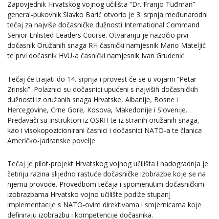
Zapovjednik Hrvatskog vojnog učilišta “Dr. Franjo Tuđman”
general-pukovnik Slavko Barić otvorio je 3. srpnja međunarodni
tečaj za najviše dočasničke dužnosti International Command
Senior Enlisted Leaders Course. Otvaranju je nazočio prvi
dočasnik Oružanih snaga RH časnički namjesnik Mario Mateljić
te prvi dočasnik HVU-a časnički namjesnik Ivan Grudenić.
Tečaj će trajati do 14. srpnja i provest će se u vojarni “Petar
Zrinski”. Polaznici su dočasnici upućeni s najviših dočasničkih
dužnosti iz oružanih snaga Hrvatske, Albanije, Bosne i
Hercegovine, Crne Gore, Kosova, Makedonije i Slovenije.
Predavači su instruktori iz OSRH te iz stranih oružanih snaga,
kao i visokopozicionirani časnici i dočasnici NATO-a te članica
Američko-jadranske povelje.
Tečaj je pilot-projekt Hrvatskog vojnog učilišta i nadogradnja je
četiriju razina slijedno rastuće dočasničke izobrazbe koje se na
njemu provode. Provedbom tečaja i spomenutim dočasničkim
izobrazbama Hrvatsko vojno učilište podiže stupanj
implementacije s NATO-ovim direktivama i smjernicama koje
definiraju izobrazbu i kompetencije dočasnika.