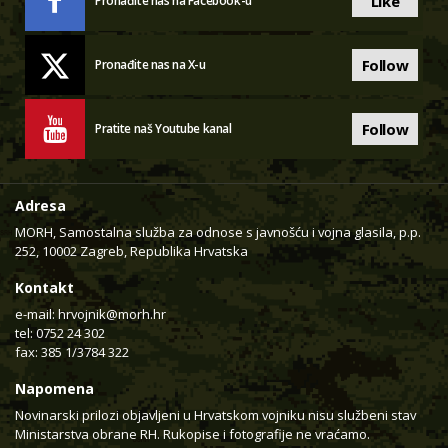
Like
Pronađite nas na Facebook-u
Follow
Pronađite nas na X-u
Follow
Pratite naš Youtube kanal
Adresa
MORH, Samostalna služba za odnose s javnošću i vojna glasila, p.p.
252, 10002 Zagreb, Republika Hrvatska
Kontakt
e-mail:
hrvojnik@morh.hr
tel: 0752 24 302
fax: 385 1/3784 322
Napomena
Novinarski prilozi objavljeni u Hrvatskom vojniku nisu službeni stav
Ministarstva obrane RH. Rukopise i fotografije ne vraćamo.