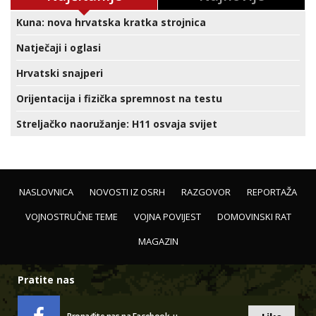
Kuna: nova hrvatska kratka strojnica
Natječaji i oglasi
Hrvatski snajperi
Orijentacija i fizička spremnost na testu
Streljačko naoružanje: H11 osvaja svijet
NASLOVNICA
NOVOSTI IZ OSRH
RAZGOVOR
REPORTAŽA
VOJNOSTRUČNE TEME
VOJNA POVIJEST
DOMOVINSKI RAT
MAGAZIN
Pratite nas