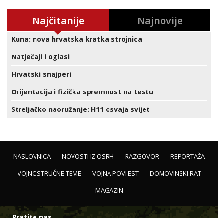
Najčitanije
Najnovije
Kuna: nova hrvatska kratka strojnica
Natječaji i oglasi
Hrvatski snajperi
Orijentacija i fizička spremnost na testu
Streljačko naoružanje: H11 osvaja svijet
NASLOVNICA
NOVOSTI IZ OSRH
RAZGOVOR
REPORTAŽA
VOJNOSTRUČNE TEME
VOJNA POVIJEST
DOMOVINSKI RAT
MAGAZIN
Pratite nas