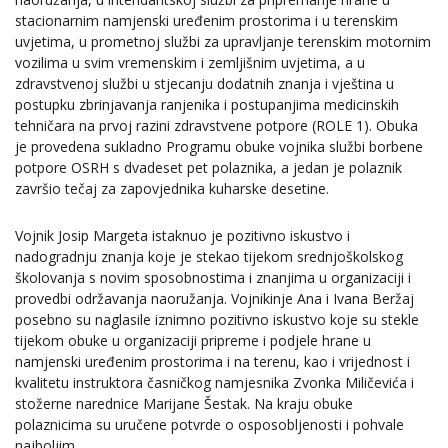
stacionarnim namjenski uređenim prostorima i u terenskim
uvjetima, u prometnoj službi za upravljanje terenskim motornim
vozilima u svim vremenskim i zemljišnim uvjetima, a u
zdravstvenoj službi u stjecanju dodatnih znanja i vještina u
postupku zbrinjavanja ranjenika i postupanjima medicinskih
tehničara na prvoj razini zdravstvene potpore (ROLE 1). Obuka
je provedena sukladno Programu obuke vojnika službi borbene
potpore OSRH s dvadeset pet polaznika, a jedan je polaznik
završio tečaj za zapovjednika kuharske desetine.
Vojnik Josip Margeta istaknuo je pozitivno iskustvo i
nadogradnju znanja koje je stekao tijekom srednjoškolskog
školovanja s novim sposobnostima i znanjima u organizaciji i
provedbi održavanja naoružanja. Vojnikinje Ana i Ivana Beržaj
posebno su naglasile iznimno pozitivno iskustvo koje su stekle
tijekom obuke u organizaciji pripreme i podjele hrane u
namjenski uređenim prostorima i na terenu, kao i vrijednost i
kvalitetu instruktora časničkog namjesnika Zvonka Miličevića i
stožerne narednice Marijane Šestak. Na kraju obuke
polaznicima su uručene potvrde o osposobljenosti i pohvale
najboljim.