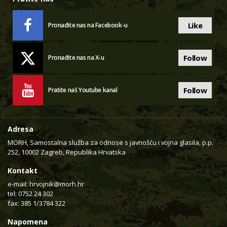
Like
Pronađite nas na Facebook-u
Follow
Pronađite nas na X-u
Follow
Pratite naš Youtube kanal
Adresa
MORH, Samostalna služba za odnose s javnošću i vojna glasila, p.p.
252, 10002 Zagreb, Republika Hrvatska
Kontakt
e-mail:
hrvojnik@morh.hr
tel: 0752 24 302
fax: 385 1/3784 322
Napomena