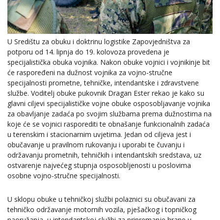
U Središtu za obuku i doktrinu logistike Zapovjedništva za
potporu od 14. lipnja do 19. kolovoza provedena je
specijalistička obuka vojnika. Nakon obuke vojnici i vojnikinje bit
će raspoređeni na dužnost vojnika za vojno-stručne
specijalnosti prometne, tehničke, intendantske i zdravstvene
službe. Voditelj obuke pukovnik Dragan Ester rekao je kako su
glavni ciljevi specijalističke vojne obuke osposobljavanje vojnika
za obavljanje zadaća po svojim službama prema dužnostima na
koje će se vojnici rasporediti te obnašanje funkcionalnih zadaća
u terenskim i stacionarnim uvjetima. Jedan od ciljeva jest i
obučavanje u pravilnom rukovanju i uporabi te čuvanju i
održavanju prometnih, tehničkih i intendantskih sredstava, uz
ostvarenje najvećeg stupnja osposobljenosti u poslovima
osobne vojno-stručne specijalnosti.
U sklopu obuke u tehničkoj službi polaznici su obučavani za
tehničko održavanje motornih vozila, pješačkog i topničkog
naoružanja, u intendantskoj službi za pripremanje hrane u