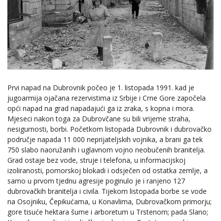
Prvi napad na Dubrovnik počeo je 1. listopada 1991. kad je
jugoarmija ojačana rezervistima iz Srbije i Crne Gore započela
opći napad na grad napadajući ga iz zraka, s kopna i mora.
Mjeseci nakon toga za Dubrovčane su bili vrijeme straha,
nesigurnosti, borbi. Početkom listopada Dubrovnik i dubrovačko
područje napada 11 000 neprijateljskih vojnika, a brani ga tek
750 slabo naoružanih i uglavnom vojno neobučenih branitelja.
Grad ostaje bez vode, struje i telefona, u informacijskoj
izoliranosti, pomorskoj blokadi i odsječen od ostatka zemlje, a
samo u prvom tjednu agresije poginulo je i ranjeno 127
dubrovačkih branitelja i civila. Tijekom listopada borbe se vode
na Osojniku, Čepikućama, u Konavlima, Dubrovačkom primorju;
gore tisuće hektara šume i arboretum u Trstenom; pada Slano;