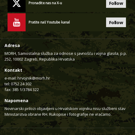
Follow
Pronađite nas na X-u
Follow
Pratite naš Youtube kanal
Adresa
MORH, Samostalna služba za odnose s javnošću i vojna glasila, p.p.
252, 10002 Zagreb, Republika Hrvatska
Kontakt
e-mail:
hrvojnik@morh.hr
tel: 0752 24 302
fax: 385 1/3784 322
Napomena
Novinarski prilozi objavljeni u Hrvatskom vojniku nisu službeni stav
Ministarstva obrane RH. Rukopise i fotografije ne vraćamo.