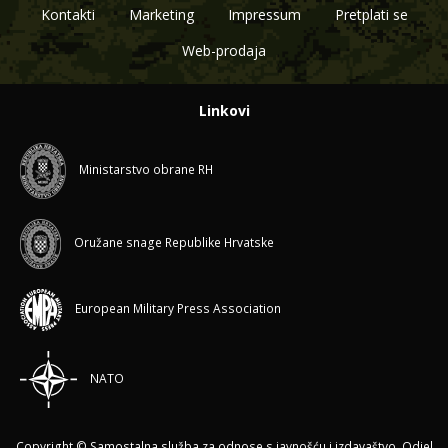
Kontakti
Marketing
Impressum
Pretplati se
Web-prodaja
Linkovi
Ministarstvo obrane RH
Oružane snage Republike Hrvatske
European Military Press Association
NATO
Copyright © Samostalna služba za odnose s javnošću i izdavaštvo, Odjel