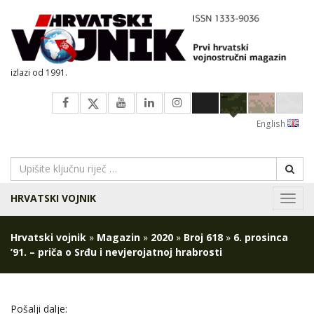
izlazi od 1991.
English
HRVATSKI VOJNIK
Navig
Hrvatski vojnik
»
Magazin
»
2020
»
Broj 618
»
6. prosinca
’91. – priča o Srđu i nevjerojatnoj hrabrosti
Pošalji dalje: