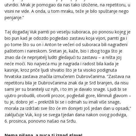
utvrdio. Mrak je pomogao da nas tako izložene, na repetitoru, u
visini ne vide. A onda, u tom mraku, teže je bilo spuštanje nego
penjanje.”
Taj događaj Vuk pamti po veselju suboraca, po ponosu kojeg je
bio pun kad je odozdo pogledao zastavu koja vijori, pamti ga i
po tome što su on i Anton te večeri od suboraca bili nagrađeni
paštetom i nareskom. Sretan je, kaže, bio i zbog toga što je
znao da će neprijatelj luditi gledajući tu zastavu – a ništa joj
neće moći. No najveća mu je nagrada i radost bila kada je
kasnije, kroz priče ljudi shvatio što je ta visoko podignuta
hrvatska zastava značila izmučenim Dubrovčanima. ”Zastava na
repetitoru bila je Dubrovčanima znak da je Srđ branjen, da nisu
sami jer su branitelji uz njih, i to im je davalo snage. Ljudi bi se
ujutro probudili, otvorili prozor, pogledali gore, klimnuli glavom –
tu je, dobro je! – prekrižili bi se i odmah su imali više snage,
morala za izdržati sve što će im donijeti još jedan dan u opsadi,”
zaključuje Vuk, koji se svega tjedan dana nakon ovog podviga,
6. prosinca, ponovno našao na Srđu.
Nema nišana, a puca ti iznad glave!