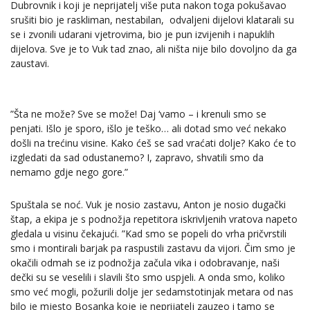
Dubrovnik i koji je neprijatelj više puta nakon toga pokušavao
srušiti bio je raskliman, nestabilan, odvaljeni dijelovi klatarali su
se i zvonili udarani vjetrovima, bio je pun izvijenih i napuklih
dijelova. Sve je to Vuk tad znao, ali ništa nije bilo dovoljno da ga
zaustavi.
”Šta ne može? Sve se može! Daj ‘vamo – i krenuli smo se
penjati. Išlo je sporo, išlo je teško… ali dotad smo već nekako
došli na trećinu visine. Kako ćeš se sad vraćati dolje? Kako će to
izgledati da sad odustanemo? I, zapravo, shvatili smo da
nemamo gdje nego gore.”
Spuštala se noć. Vuk je nosio zastavu, Anton je nosio dugački
štap, a ekipa je s podnožja repetitora iskrivljenih vratova napeto
gledala u visinu čekajući. ”Kad smo se popeli do vrha pričvrstili
smo i montirali barjak pa raspustili zastavu da vijori. Čim smo je
okačili odmah se iz podnožja začula vika i odobravanje, naši
dečki su se veselili i slavili što smo uspjeli. A onda smo, koliko
smo već mogli, požurili dolje jer sedamstotinjak metara od nas
bilo je mjesto Bosanka koje je neprijatelj zauzeo i tamo se