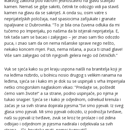
ikakvog zaklona pod vatrom jednostavno na glavu stavljao
kamen. Nemaš se gdje sakriti, četnik te odozgo vidi pa staviš
kamen na glavu da se sakriješ. A onda su, osim vatre s
neprijateljskih položaja, nad spasiocima zafijukale i granate
ispaljivane iz Dubrovnika. ”To je bila ona čuvena odluka da mi
tučemo po Imperijalu, po našima da bi istjerali neprijatelja. E,
tek tada sam se bacao i zalijegao – jer znao sam tko odozdo
puca, i znao sam da on nema nišanske sprave nego nešto,
nekako koncem mjeri. Pazi, nema nišana, a puca ti iznad glave!
Više sam zalijegao od tih njegovih gelera nego od četničkih.”
Vuk se sjeća kako su pri kraju uspona naišli na branitelja koji je
na leđima nizbrdo, u bolnicu nosio drugog s velikim ranama na
leđima, sjeća se i kako im je dok su se uspinjali s vrha Imperijala
netko crnogorskim naglaskom vikao: ”Predajte se, poštedit
ćemo vam živote!“ a sa strane, podno uspinjače, po njima je
tukao snajper. Sjeća se i kako je odjednom, odnekud krenula i
začas je sa svih strana dopirala pjesma.”Svi smo pjevali. Iz sveg
glasa smo pjevali. Mi smo pjevali odozdo, iz podnožja tvrđave,
naši su pjevali iz tvrđave, zvuk se kroz te prolaze i od zidina
odbijao i odjednom je pjesma nadirala i odjekivala sa svih
strana – ‘Oj, hrvatska mati, nemoj tugovati’“.