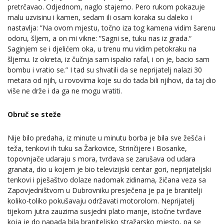
pretrčavao. Odjednom, naglo stajemo. Pero rukom pokazuje
malu uzvisinu i kamen, sedam ili osam koraka su daleko i
nastavlja: ”Na ovom mjestu, točno iza tog kamena vidim šarenu
odoru, šljem, a on mi vikne: ”Sagni se, tuku nas iz grada.“
Saginjem se i djelićem oka, u trenu mu vidim petokraku na
šljemu. Iz okreta, iz čučnja sam ispalio rafal, i on je, bacio sam
bombu i vratio se.” I tad su shvatili da se neprijatelj nalazi 30
metara od njih, u rovovima koje su do tada bili njihovi, da taj dio
više ne drže i da ga ne mogu vratiti.
Obruč se steže
Nije bilo predaha, iz minute u minutu borba je bila sve žešća i
teža, tenkovi ih tuku sa Žarkovice, Strinčijere i Bosanke,
topovnjače udaraju s mora, tvrđava se zarušava od udara
granata, dio u kojem je bio televizijski centar gori, neprijateljski
tenkovi i pješaštvo dolaze nadomak zidinama, žičana veza sa
Zapovjedništvom u Dubrovniku presječena je pa je branitelji
koliko-toliko pokušavaju održavati motorolom. Neprijatelj
tijekom jutra zauzima susjedni plato manje, istočne tvrđave
koja je do napada bila braniteljsko stražarsko mjesto, pa se