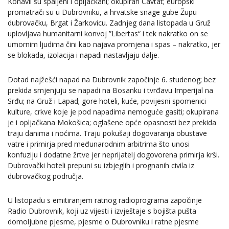
Konavli su spaljeni i opljačkani; okupiran Cavtat; europski
promatrači su u Dubrovniku, a hrvatske snage gube Župu
dubrovačku, Brgat i Žarkovicu. Zadnjeg dana listopada u Gruž
uplovljava humanitarni konvoj ”Libertas“ i tek nakratko on se
umornim ljudima čini kao najava promjena i spas – nakratko, jer
se blokada, izolacija i napadi nastavljaju dalje.
Dotad najžešći napad na Dubrovnik započinje 6. studenog; bez
prekida smjenjuju se napadi na Bosanku i tvrđavu Imperijal na
Srđu; na Gruž i Lapad; gore hoteli, kuće, povijesni spomenici
kulture, crkve koje je pod napadima nemoguće gasiti; okupirana
je i opljačkana Mokošica; oglašene opće opasnosti bez prekida
traju danima i noćima. Traju pokušaji dogovaranja obustave
vatre i primirja pred međunarodnim arbitrima što unosi
konfuziju i dodatne žrtve jer neprijatelj dogovorena primirja krši.
Dubrovački hoteli prepuni su izbjeglih i prognanih civila iz
dubrovačkog područja.
U listopadu s emitiranjem ratnog radioprograma započinje
Radio Dubrovnik, koji uz vijesti i izvještaje s bojišta pušta
domoljubne pjesme, pjesme o Dubrovniku i ratne pjesme