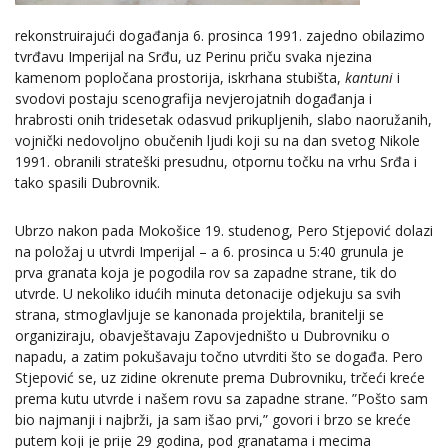
rekonstruirajući događanja 6. prosinca 1991. zajedno obilazimo
tvrđavu Imperijal na Srđu, uz Perinu priču svaka njezina
kamenom popločana prostorija, iskrhana stubišta,
kantuni
i
svodovi postaju scenografija nevjerojatnih događanja i
hrabrosti onih tridesetak odasvud prikupljenih, slabo naoružanih,
vojnički nedovoljno obučenih ljudi koji su na dan svetog Nikole
1991. obranili strateški presudnu, otpornu točku na vrhu Srđa i
tako spasili Dubrovnik.
Ubrzo nakon pada Mokošice 19. studenog, Pero Stjepović dolazi
na položaj u utvrdi Imperijal – a 6. prosinca u 5:40 grunula je
prva granata koja je pogodila rov sa zapadne strane, tik do
utvrde. U nekoliko idućih minuta detonacije odjekuju sa svih
strana, stmoglavljuje se kanonada projektila, branitelji se
organiziraju, obavještavaju Zapovjedništo u Dubrovniku o
napadu, a zatim pokušavaju točno utvrditi što se događa. Pero
Stjepović se, uz zidine okrenute prema Dubrovniku, trčeći kreće
prema kutu utvrde i našem rovu sa zapadne strane. ”Pošto sam
bio najmanji i najbrži, ja sam išao prvi,” govori i brzo se kreće
putem koji je prije 29 godina, pod granatama i mecima