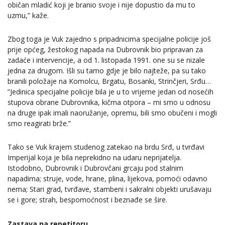
običan mladić koji je branio svoje i nije dopustio da mu to
uzmu,” kaže.
Zbog toga je Vuk zajedno s pripadnicima specijalne policije još
prije općeg, žestokog napada na Dubrovnik bio pripravan za
zadaće i intervencije, a od 1. listopada 1991. one su se nizale
jedna za drugom. Išli su tamo gdje je bilo najteže, pa su tako
branili položaje na Komolcu, Brgatu, Bosanki, Strinčjeri, Srđu…
”Jedinica specijalne policije bila je u to vrijeme jedan od nosećih
stupova obrane Dubrovnika, kičma otpora – mi smo u odnosu
na druge ipak imali naoružanje, opremu, bili smo obučeni i mogli
smo reagirati brže.”
Tako se Vuk krajem studenog zatekao na brdu Srđ, u tvrđavi
Imperijal koja je bila neprekidno na udaru neprijatelja.
Istodobno, Dubrovnik i Dubrovčani grcaju pod stalnim
napadima; struje, vode, hrane, plina, lijekova, pomoći odavno
nema; Stari grad, tvrđave, stambeni i sakralni objekti urušavaju
se i gore; strah, bespomoćnost i beznađe se šire.
Zastava na repetitoru