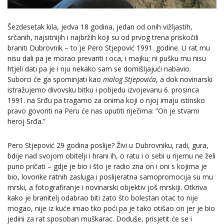
Šezdesetak kila, jedva 18 godina, jedan od onih vižljastih,
srčanih, najsitnijih i najbržih koji su od prvog trena priskočili
braniti Dubrovnik – to je Pero Stjepović 1991. godine. U rat mu
nisu dali pa je morao prevariti i oca, i majku; ni pušku mu nisu
htjeli dati pa je i nju nekako sam se domišljajući nabavio.
Suborci će ga spominjati kao
malog Stjepovića
, a dok novinarski
istražujemo divovsku bitku i pobjedu izvojevanu 6. prosinca
1991. na Srđu pa tragamo za onima koji o njoj imaju istinsko
pravo govoriti na Peru će nas uputiti riječima: ”On je stvarni
heroj Srđa.”
Pero Stjepović 29 godina poslije? Živi u Dubrovniku, radi, gura,
bdije nad svojom obitelji i hrani ih, o ratu i o sebi u njemu ne želi
puno pričati – gdje je bio i što je radio zna on i oni s kojima je
bio, lovorike ratnih zasluga i poslijeratna samopromocija su mu
mrski, a fotografiranje i novinarski objektiv još mrskiji. Otkriva
kako je branitelj odabrao biti zato što bolestan otac to nije
mogao, nije iz kuće imao tko poći pa je tako otišao on jer je bio
jedini za rat sposoban muškarac. Doduše, prisjetit će se i