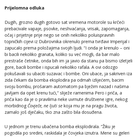
Prijelomna odluka
Dugih, grozno dugih gotovo sat vremena motorole su krčeći
prebacivale vapaje, psovke, neshvaćanja, vrisak, zapomaganja,
očaj i prijetnje prije nego se onih nekoliko poluispravnih
topničkih cijevi iz Dubrovnika okrenulo prema tvrđavi Imperijal i
zapucalo prema položajima svojih ljudi. ”I onda je krenulo – oni
bi bacili nekoliko granata, koliko su već mogli, da bar malo
prestraše četnike, onda bih im ja javio da stanu pa bismo izletjeli
gore, bacili bombe i ispucali nekoliko rafala. A ovi odozgo
pokušavali su ubaciti suzavac i bombe. Oni ubace, ja sakriven iza
zida čekam da bomba eksplodira pa odmah izlijećem, bacim
svoju bombu, prošaram automatom pa bježim nazad i našima
javljam da opet krenu tući,” sliježe ramenima Pero i priča, a
priča kao da je o pravilima neke uvrnute društvene igre, nekog
morbidnog
Čovječe, ne ljuti se
koja mu je na pragu života,
zamalo još dječaku, tko zna zašto bila dosuđena.
U jednom je trenu ubačena bomba eksplodirala. ”Žiku je
pogodila po sredini, raskidala je čovjeka iznutra. Mene su geleri