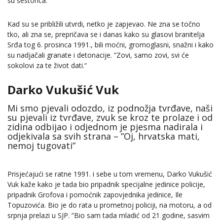
su šestorica.”
Kad su se približili utvrdi, netko je zapjevao. Ne zna se točno
tko, ali zna se, prepričava se i danas kako su glasovi branitelja
Srđa tog 6. prosinca 1991., bili moćni, gromoglasni, snažni i kako
su nadjačali granate i detonacije. ”Zovi, samo zovi, svi će
sokolovi za te život dati.“
Darko Vukušić Vuk
Mi smo pjevali odozdo, iz podnožja tvrđave, naši
su pjevali iz tvrđave, zvuk se kroz te prolaze i od
zidina odbijao i odjednom je pjesma nadirala i
odjekivala sa svih strana – ”Oj, hrvatska mati,
nemoj tugovati”
Prisjećajući se ratne 1991. i sebe u tom vremenu, Darko Vukušić
Vuk kaže kako je tada bio pripadnik specijalne jedinice policije,
pripadnik Grofova i pomoćnik zapovjednika jedinice, Ile
Topuzovića. Bio je do rata u prometnoj policiji, na motoru, a od
srpnja prelazi u SJP. ”Bio sam tada mladić od 21 godine, sasvim