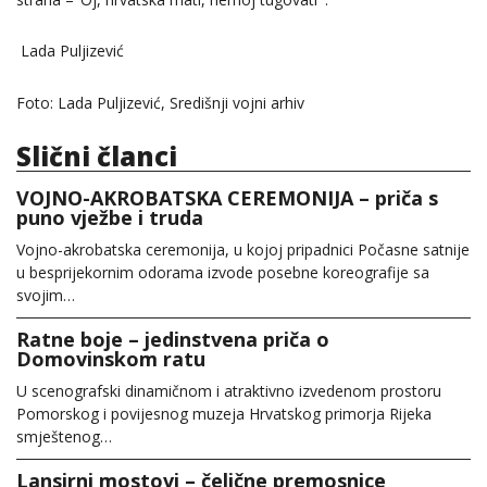
Lada Puljizević
Foto: Lada Puljizević, Središnji vojni arhiv
Slični članci
VOJNO-AKROBATSKA CEREMONIJA – priča s
puno vježbe i truda
Vojno-akrobatska ceremonija, u kojoj pripadnici Počasne satnije
u besprijekornim odorama izvode posebne koreografije sa
svojim…
Ratne boje – jedinstvena priča o
Domovinskom ratu
U scenografski dinamičnom i atraktivno izvedenom prostoru
Pomorskog i povijesnog muzeja Hrvatskog primorja Rijeka
smještenog…
Lansirni mostovi – čelične premosnice