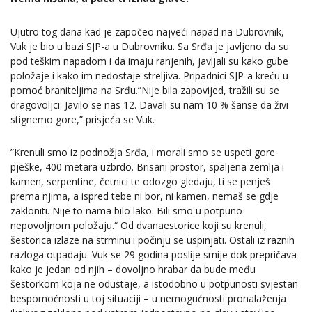
Ujutro tog dana kad je započeo najveći napad na Dubrovnik,
Vuk je bio u bazi SJP-a u Dubrovniku. Sa Srđa je javljeno da su
pod teškim napadom i da imaju ranjenih, javljali su kako gube
položaje i kako im nedostaje streljiva. Pripadnici SJP-a kreću u
pomoć braniteljima na Srđu.”Nije bila zapovijed, tražili su se
dragovoljci. Javilo se nas 12. Davali su nam 10 % šanse da živi
stignemo gore,” prisjeća se Vuk.
”Krenuli smo iz podnožja Srđa, i morali smo se uspeti gore
pješke, 400 metara uzbrdo. Brisani prostor, spaljena zemlja i
kamen, serpentine, četnici te odozgo gledaju, ti se penješ
prema njima, a ispred tebe ni bor, ni kamen, nemaš se gdje
zakloniti. Nije to nama bilo lako. Bili smo u potpuno
nepovoljnom položaju.“ Od dvanaestorice koji su krenuli,
šestorica izlaze na strminu i počinju se uspinjati. Ostali iz raznih
razloga otpadaju. Vuk se 29 godina poslije smije dok prepričava
kako je jedan od njih – dovoljno hrabar da bude među
šestorkom koja ne odustaje, a istodobno u potpunosti svjestan
bespomoćnosti u toj situaciji – u nemogućnosti pronalaženja