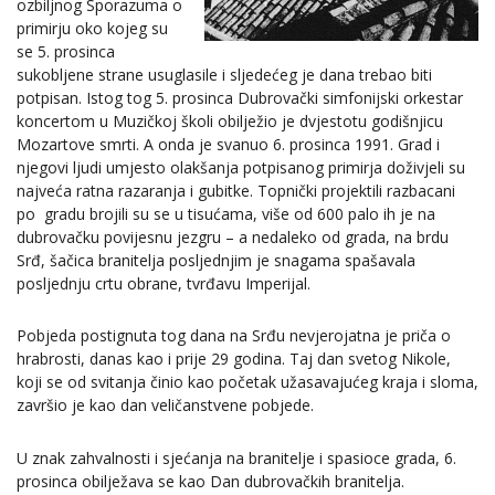
ozbiljnog Sporazuma o
primirju oko kojeg su
se 5. prosinca
sukobljene strane usuglasile i sljedećeg je dana trebao biti
potpisan. Istog tog 5. prosinca Dubrovački simfonijski orkestar
koncertom u Muzičkoj školi obilježio je dvjestotu godišnjicu
Mozartove smrti. A onda je svanuo 6. prosinca 1991. Grad i
njegovi ljudi umjesto olakšanja potpisanog primirja doživjeli su
najveća ratna razaranja i gubitke. Topnički projektili razbacani
po gradu brojili su se u tisućama, više od 600 palo ih je na
dubrovačku povijesnu jezgru – a nedaleko od grada, na brdu
Srđ, šačica branitelja posljednjim je snagama spašavala
posljednju crtu obrane, tvrđavu Imperijal.
Pobjeda postignuta tog dana na Srđu nevjerojatna je priča o
hrabrosti, danas kao i prije 29 godina. Taj dan svetog Nikole,
koji se od svitanja činio kao početak užasavajućeg kraja i sloma,
završio je kao dan veličanstvene pobjede.
U znak zahvalnosti i sjećanja na branitelje i spasioce grada, 6.
prosinca obilježava se kao Dan dubrovačkih branitelja.