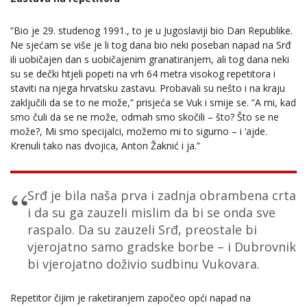
”Bio je 29. studenog 1991., to je u Jugoslaviji bio Dan Republike.
Ne sjećam se više je li tog dana bio neki poseban napad na Srđ
ili uobičajen dan s uobičajenim granatiranjem, ali tog dana neki
su se dečki htjeli popeti na vrh 64 metra visokog repetitora i
staviti na njega hrvatsku zastavu. Probavali su nešto i na kraju
zaključili da se to ne može,” prisjeća se Vuk i smije se. ”A mi, kad
smo čuli da se ne može, odmah smo skočili – što? Što se ne
može?, Mi smo specijalci, možemo mi to sigurno – i ‘ajde.
Krenuli tako nas dvojica, Anton Žaknić i ja.”
Srđ je bila naša prva i zadnja obrambena crta
i da su ga zauzeli mislim da bi se onda sve
raspalo. Da su zauzeli Srđ, preostale bi
vjerojatno samo gradske borbe – i Dubrovnik
bi vjerojatno doživio sudbinu Vukovara.
Repetitor čijim je raketiranjem započeo opći napad na