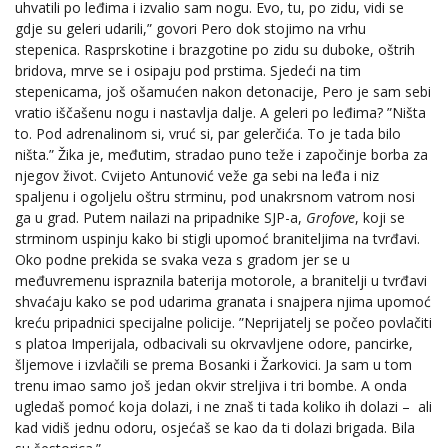
uhvatili po leđima i izvalio sam nogu. Evo, tu, po zidu, vidi se
gdje su geleri udarili,” govori Pero dok stojimo na vrhu
stepenica. Rasprskotine i brazgotine po zidu su duboke, oštrih
bridova, mrve se i osipaju pod prstima. Sjedeći na tim
stepenicama, još ošamućen nakon detonacije, Pero je sam sebi
vratio iščašenu nogu i nastavlja dalje. A geleri po leđima? ”Ništa
to. Pod adrenalinom si, vruć si, par gelerčića. To je tada bilo
ništa.” Žika je, međutim, stradao puno teže i započinje borba za
njegov život. Cvijeto Antunović veže ga sebi na leđa i niz
spaljenu i ogoljelu oštru strminu, pod unakrsnom vatrom nosi
ga u grad. Putem nailazi na pripadnike SJP-a,
Grofove
, koji se
strminom uspinju kako bi stigli upomoć braniteljima na tvrđavi.
Oko podne prekida se svaka veza s gradom jer se u
međuvremenu ispraznila baterija motorole, a branitelji u tvrđavi
shvaćaju kako se pod udarima granata i snajpera njima upomoć
kreću pripadnici specijalne policije. ”Neprijatelj se počeo povlačiti
s platoa Imperijala, odbacivali su okrvavljene odore, pancirke,
šljemove i izvlačili se prema Bosanki i Žarkovici. Ja sam u tom
trenu imao samo još jedan okvir streljiva i tri bombe. A onda
ugledaš pomoć koja dolazi, i ne znaš ti tada koliko ih dolazi – ali
kad vidiš jednu odoru, osjećaš se kao da ti dolazi brigada. Bila