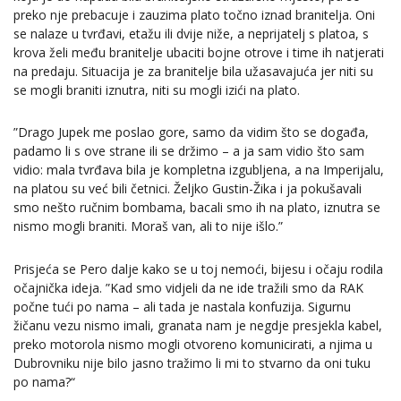
preko nje prebacuje i zauzima plato točno iznad branitelja. Oni
se nalaze u tvrđavi, etažu ili dvije niže, a neprijatelj s platoa, s
krova želi među branitelje ubaciti bojne otrove i time ih natjerati
na predaju. Situacija je za branitelje bila užasavajuća jer niti su
se mogli braniti iznutra, niti su mogli izići na plato.
”Drago Jupek me poslao gore, samo da vidim što se događa,
padamo li s ove strane ili se držimo – a ja sam vidio što sam
vidio: mala tvrđava bila je kompletna izgubljena, a na Imperijalu,
na platou su već bili četnici. Željko Gustin-Žika i ja pokušavali
smo nešto ručnim bombama, bacali smo ih na plato, iznutra se
nismo mogli braniti. Moraš van, ali to nije išlo.”
Prisjeća se Pero dalje kako se u toj nemoći, bijesu i očaju rodila
očajnička ideja. ”Kad smo vidjeli da ne ide tražili smo da RAK
počne tući po nama – ali tada je nastala konfuzija. Sigurnu
žičanu vezu nismo imali, granata nam je negdje presjekla kabel,
preko motorola nismo mogli otvoreno komunicirati, a njima u
Dubrovniku nije bilo jasno tražimo li mi to stvarno da oni tuku
po nama?“