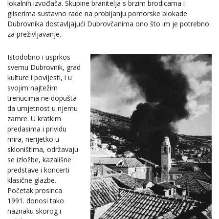
lokalnih izvođača. Skupine branitelja s brzim brodicama i
gliserima sustavno rade na probijanju pomorske blokade
Dubrovnika dostavljajući Dubrovčanima ono što im je potrebno
za preživljavanje.
Istodobno i usprkos
svemu Dubrovnik, grad
kulture i povijesti, i u
svojim najtežim
trenucima ne dopušta
da umjetnost u njemu
zamre. U kratkim
predasima i prividu
mira, nerijetko u
skloništima, održavaju
se izložbe, kazališne
predstave i koncerti
klasične glazbe.
Početak prosinca
1991. donosi tako
naznaku skorog i