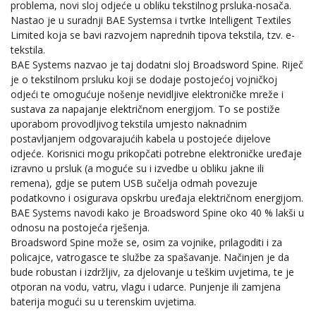
problema, novi sloj odjeće u obliku tekstilnog prsluka-nosača.
Nastao je u suradnji BAE Systemsa i tvrtke Intelligent Textiles
Limited koja se bavi razvojem naprednih tipova tekstila, tzv. e-
tekstila.
BAE Systems nazvao je taj dodatni sloj Broadsword Spine. Riječ
je o tekstilnom prsluku koji se dodaje postojećoj vojničkoj
odjeći te omogućuje nošenje nevidljive elektroničke mreže i
sustava za napajanje električnom energijom. To se postiže
uporabom provodljivog tekstila umjesto naknadnim
postavljanjem odgovarajućih kabela u postojeće dijelove
odjeće. Korisnici mogu prikopčati potrebne elektroničke uređaje
izravno u prsluk (a moguće su i izvedbe u obliku jakne ili
remena), gdje se putem USB sučelja odmah povezuje
podatkovno i osigurava opskrbu uređaja električnom energijom.
BAE Systems navodi kako je Broadsword Spine oko 40 % lakši u
odnosu na postojeća rješenja.
Broadsword Spine može se, osim za vojnike, prilagoditi i za
policajce, vatrogasce te službe za spašavanje. Načinjen je da
bude robustan i izdržljiv, za djelovanje u teškim uvjetima, te je
otporan na vodu, vatru, vlagu i udarce. Punjenje ili zamjena
baterija mogući su u terenskim uvjetima.