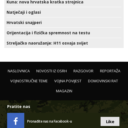
Kuna: nova hrvatska kratka strojnica
Natječaji i oglasi
Hrvatski snajperi
Orijentacija i fizička spremnost na testu
Streljačko naoružanje: H11 osvaja svijet
NASLOVNICA
NOVOSTI IZ OSRH
RAZGOVOR
REPORTAŽA
VOJNOSTRUČNE TEME
VOJNA POVIJEST
DOMOVINSKI RAT
MAGAZIN
Pratite nas
Like
Pronađite nas na Facebook-u