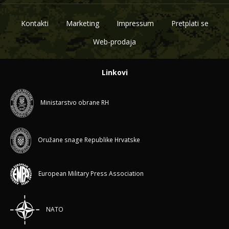
Kontakti
Marketing
Impressum
Pretplati se
Web-prodaja
Linkovi
Ministarstvo obrane RH
Oružane snage Republike Hrvatske
European Military Press Association
NATO