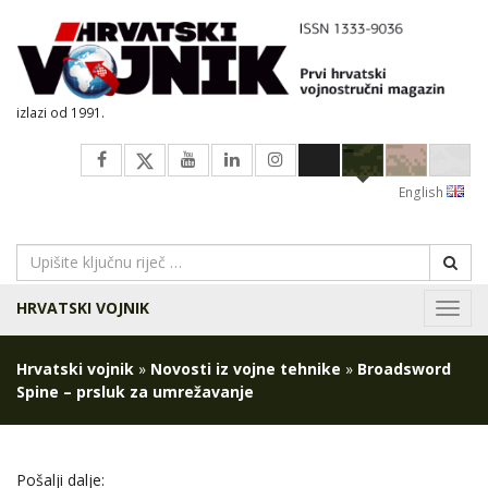
izlazi od 1991.
English
HRVATSKI VOJNIK
Navig
Hrvatski vojnik
»
Novosti iz vojne tehnike
»
Broadsword
Spine – prsluk za umrežavanje
Pošalji dalje: