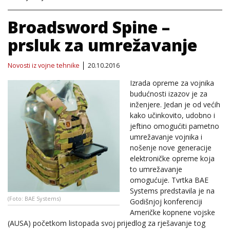
Broadsword Spine –
prsluk za umrežavanje
Novosti iz vojne tehnike
20.10.2016
Izrada opreme za vojnika
budućnosti izazov je za
inženjere. Jedan je od većih
kako učinkovito, udobno i
jeftino omogućiti pametno
umrežavanje vojnika i
nošenje nove generacije
elektroničke opreme koja
to umrežavanje
omogućuje. Tvrtka BAE
Systems predstavila je na
(Foto: BAE Systems)
Godišnjoj konferenciji
Američke kopnene vojske
(AUSA) početkom listopada svoj prijedlog za rješavanje tog