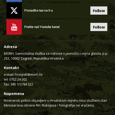
Follow
Pronađite nas na X-u
Follow
Pratite naš Youtube kanal
Adresa
MORH, Samostalna služba za odnose s javnošću i vojna glasila, p.p.
252, 10002 Zagreb, Republika Hrvatska
Kontakt
e-mail:
hrvojnik@morh.hr
tel: 0752 24 302
fax: 385 1/3784 322
Napomena
Novinarski prilozi objavljeni u Hrvatskom vojniku nisu službeni stav
Ministarstva obrane RH. Rukopise i fotografije ne vraćamo.