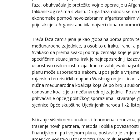
faza, obuhvaćala je pretežito vojne operacije u Afgan
talibanskog režima s vlasti. Druga faza odnosi se na 
ekonomske pomoći novoizabranim afganistanskim vla
prije akcije u Afganistanu bila najveći donator pomoć
Treća faza zamišljena je kao globalna borba protiv t
međunarodne zajednice, a osobito u Iraku, Iranu, a 
Svakako da prema svakoj od triju zemalja koje je pr
specifičnim situacijama. Irak je najneposredniji iza
uspostavu civilnih institucija. Iran će zahtijevati najso
planu može usporediti s Irakom, u posljednje vrijem
rujanskih terorističkih napada Washington je isticao, a
nužna međunarodna koalicija koja će po broju sudion
osnovane koalicije u međunarodnoj zajednici. Poziv na
prihvaćanje općeg političkog sporazuma i stvaranje gl
sjednice Opće skupštine Ujedinjenih naroda 1.-2. list
Isticanje višedimenzionalnosti fenomena terorizma, poz
traženje novih partnera, metoda i oblika povezanosti
financijskom, pa i vojnom planu, postavilo je smjerni
američko vodstvo u toj novotržišnoj multilateralnoj akc