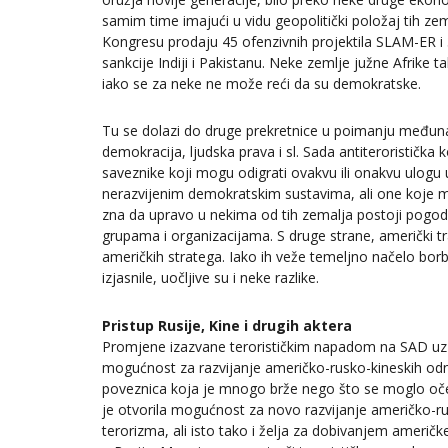
samim time imajući u vidu geopolitički položaj tih ze
Kongresu prodaju 45 ofenzivnih projektila SLAM-ER i 3
sankcije Indiji i Pakistanu. Neke zemlje južne Afrike ta
iako se za neke ne može reći da su demokratske.
Tu se dolazi do druge prekretnice u poimanju međunaro
demokracija, ljudska prava i sl. Sada antiteroristička 
saveznike koji mogu odigrati ovakvu ili onakvu ulogu u
nerazvijenim demokratskim sustavima, ali one koje m
zna da upravo u nekima od tih zemalja postoji pogodno 
grupama i organizacijama. S druge strane, američki tra
američkih stratega. Iako ih veže temeljno načelo borbe
izjasnile, uočljive su i neke razlike.
Pristup Rusije, Kine i drugih aktera
Promjene izazvane terorističkim napadom na SAD uz
mogućnost za razvijanje američko-rusko-kineskih odn
poveznica koja je mnogo brže nego što se moglo očeki
je otvorila mogućnost za novo razvijanje američko-rus
terorizma, ali isto tako i želja za dobivanjem američk