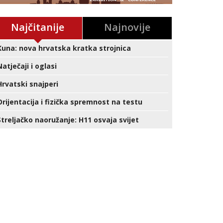
Najčitanije
Najnovije
Kuna: nova hrvatska kratka strojnica
Natječaji i oglasi
Hrvatski snajperi
Orijentacija i fizička spremnost na testu
Streljačko naoružanje: H11 osvaja svijet