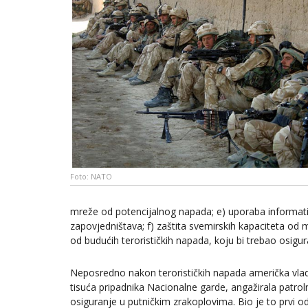
Foto: NATO
mreže od potencijalnog napada; e) uporaba informati
zapovjedništava; f) zaštita svemirskih kapaciteta od m
od budućih terorističkih napada, koju bi trebao osigur
Neposredno nakon terorističkih napada američka vla
tisuća pripadnika Nacionalne garde, angažirala patrol
osiguranje u putničkim zrakoplovima. Bio je to prv