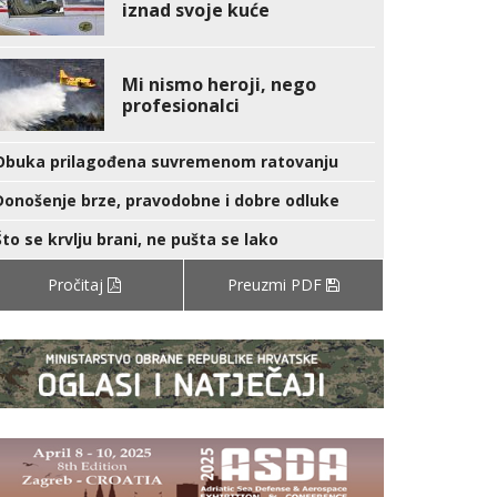
iznad svoje kuće
Mi nismo heroji, nego
profesionalci
Obuka prilagođena suvremenom ratovanju
Donošenje brze, pravodobne i dobre odluke
Što se krvlju brani, ne pušta se lako
Pročitaj
Preuzmi PDF