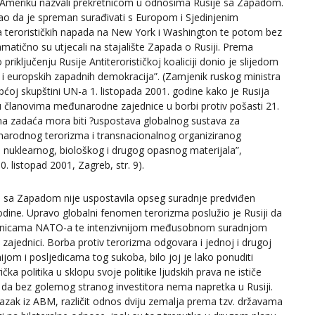
a Ameriku nazvali prekretnicom u odnosima Rusije sa Zapadom.
azao da je spreman surađivati s Europom i Sjedinjenim
ka terorističkih napada na New York i Washington te potom bez
ramatično su utjecali na stajalište Zapada o Rusiji. Prema
priključenju Rusije Antiterorističkoj koaliciji donio je slijedom
va i europskih zapadnih demokracija”. (Zamjenik ruskog ministra
pćoj skupštini UN-a 1. listopada 2001. godine kako je Rusija
članovima međunarodne zajednice u borbi protiv pošasti 21.
na zadaća mora biti ?uspostava globalnog sustava za
đunarodnog terorizma i transnacionalnog organiziranog
a nuklearnog, biološkog i drugog opasnog materijala”,
. listopad 2001, Zagreb, str. 9).
ga, sa Zapadom nije uspostavila opseg suradnje predviđen
ine. Upravo globalni fenomen terorizma poslužio je Rusiji da
 članicama NATO-a te intenzivnijom međusobnom suradnjom
zajednici. Borba protiv terorizma odgovara i jednoj i drugoj
ijom i posljedicama tog sukoba, bilo joj je lako ponuditi
a politika u sklopu svoje politike ljudskih prava ne ističe
o da bez golemog stranog investitora nema napretka u Rusiji.
azak iz ABM, različit odnos dviju zemalja prema tzv. državama