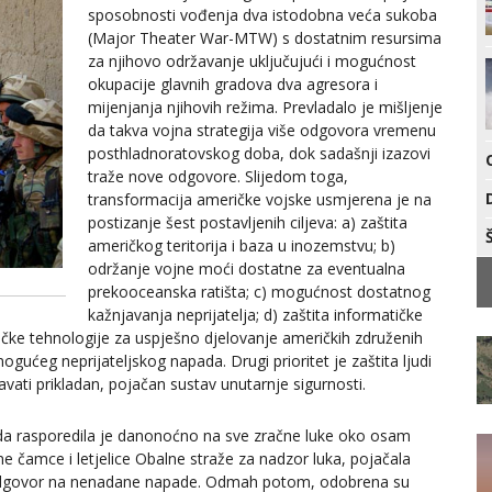
sposobnosti vođenja dva istodobna veća sukoba
(Major Theater War-MTW) s dostatnim resursima
za njihovo održavanje uključujući i mogućnost
okupacije glavnih gradova dva agresora i
mijenjanja njihovih režima. Prevladalo je mišljenje
da takva vojna strategija više odgovora vremenu
posthladnoratovskog doba, dok sadašnji izazovi
traže nove odgovore. Slijedom toga,
transformacija američke vojske usmjerena je na
postizanje šest postavljenih ciljeva: a) zaštita
američkog teritorija i baza u inozemstvu; b)
održanje vojne moći dostatne za eventualna
prekooceanska ratišta; c) mogućnost dostatnog
kažnjavanja neprijatelja; d) zaštita informatičke
čke tehnologije za uspješno djelovanje američkih združenih
ogućeg neprijateljskog napada. Drugi prioritet je zaštita ljudi
avati prikladan, pojačan sustav unutarnje sigurnosti.
da rasporedila je danonoćno na sve zračne luke oko osam
ne čamce i letjelice Obalne straže za nadzor luka, pojačala
i odgovor na nenadane napade. Odmah potom, odobrena su