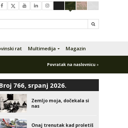
inski rat
Multimedija
Magazin
Povratak na naslovnicu
»
Broj 766, srpanj 2026.
Zemljo moja, dočekala si
nas
Onaj trenutak kad proletiš