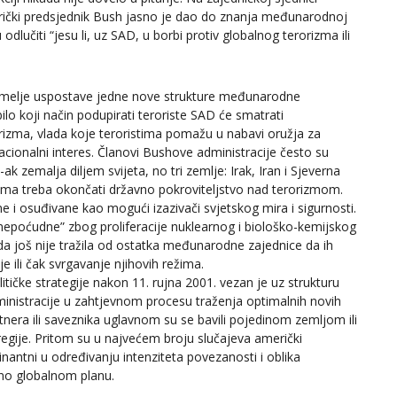
ički predsjednik Bush jasno je dao do znanja međunarodnoj
dlučiti “jesu li, uz SAD, u borbi protiv globalnog terorizma ili
temelje uspostave jedne nove strukture međunarodne
bilo koji način podupirati teroriste SAD će smatrati
rizma, vlada koje teroristima pomažu u nabavi oružja za
acionalni interes. Članovi Bushove administracije često su
0-ak zemalja diljem svijeta, no tri zemlje: Irak, Iran i Sjeverna
ojima treba okončati državno pokroviteljstvo nad terorizmom.
ne i osuđivane kao mogući izazivači svjetskog mira i sigurnosti.
“nepoćudne” zbog proliferacije nuklearnog i biološko-kemijskog
ada još nije tražila od ostatka međunarodne zajednice da ih
 ili čak svrgavanje njihovih režima.
tičke strategije nakon 11. rujna 2001. vezan je uz strukturu
dministracije u zahtjevnom procesu traženja optimalnih novih
nera ili saveznika uglavnom su se bavili pojedinom zemljom ili
gije. Pritom su u najvećem broju slučajeva američki
antni u određivanju intenziteta povezanosti i oblika
no globalnom planu.