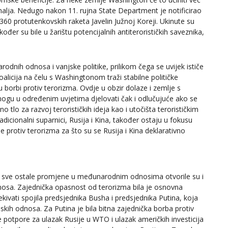
malja. Nedugo nakon 11. rujna State Department je notificirao
60 protutenkovskih raketa Javelin Južnoj Koreji. Ukinute su
kođer su bile u žarištu potencijalnih antiterorističkih saveznika,
dnih odnosa i vanjske politike, prilikom čega se uvijek ističe
koalicija na čelu s Washingtonom traži stabilne političke
 borbi protiv terorizma. Ovdje u obzir dolaze i zemlje s
ogu u određenim uvjetima djelovati čak i odlučujuće ako se
tlo za razvoj terorističkih ideja kao i utočišta terorističkim
dicionalni suparnici, Rusija i Kina, također ostaju u fokusu
 protiv terorizma za što su se Rusija i Kina deklarativno
 sve ostale promjene u međunarodnim odnosima otvorile su i
osa. Zajednička opasnost od terorizma bila je osnovna
vati spojila predsjednika Busha i predsjednika Putina, koja
kih odnosa. Za Putina je bila bitna zajednička borba protiv
e potpore za ulazak Rusije u WTO i ulazak američkih investicija