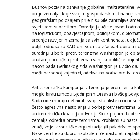
Bushov poziv na osnivanje globalne, multilateralne, ve
broju zemalja, koje svojim gospodarskim, financijski
geografskim položajem prije nisu bile zanimljive ameri
svjetskom supersilom. Opredjeljujući se javno i odmah
na logističkom, obavještajnom, policijskom, diplomat
srednje razvijenih zemalja sa svih kontinenata, uklju
boljih odnosa sa SAD-om već i da više participira u n
suradnju u borbi protiv terorizma Washington je objavio
unutarnjopolitičkih problema i vanjskopolitičke orijent
nakon pada Berlinskog zida Washington je uvidio da,
međunarodnoj zajednici, adekvatna borba protiv teror
Antiteroristička kampanja iz temelja je promijenila kr
mogle birati između Sjedinjenih Država i bivšeg Sov
Sada one moraju definirati svoje stajalište u odnosu n
često agresivna nastojanja u borbi protiv terorizma.
antiteroristička koalicija odveć je širok pojam da bi
zemalja odredila protiv terorizma. Problemi su nasta
znači, koje terorističke organizacije (ili pak države-s
Neke zemlje su dobro naplatile ili će nastojati naplatit
oružja novije generacije, bilo preko neke druge ekon