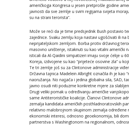
američkoga Kongresa u jesen pretprošle godine amer
javnosti da sve zemlje u svim regijama svijeta moraju o
su na strani terorista”.
Može se reći da je time predsjednik Bush postavio 
zajednice. Svaku zemlju koja nastavi ugošćivati ili na 
neprijateljskom zemljom. Borba protiv državnog tero
masovno uništenje, istaknuti su kao vitalni američki n
isticali da Al-Qaidini simpatizeri imaju svoje ćelije u 6
Koreja, izdvojene su kao “prijeteće osovine zla” u k
Te tri zemlje još su za Clintonove administracije viđe
Državna tajnica Madelein Albright označila ih je kao 
naoružanja. No najjača i jedina globalna sila, SAD, t
javno osudi niti poduzme konkretne mjere za slabljenje
Drugi veliki pomak u određivanju američke vanjskopoli
same Antiterorističke koalicije. Članovi Clintonove a
zemalja kandidata američkih posthladnoratovskih part
relativno malobrojnom skupinom zemalja određene re
ekonomski interesi, odnosno geoekonomija, bili domin
partnerstva s Washingtonom na regionalnom, odnos