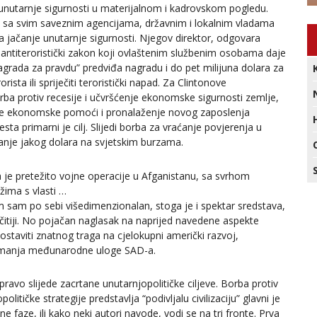
unutarnje sigurnosti u materijalnom i kadrovskom pogledu.
e sa svim saveznim agencijama, državnim i lokalnim vladama
za jačanje unutarnje sigurnosti. Njegov direktor, odgovara
i antiteroristički zakon koji ovlaštenim službenim osobama daje
agrada za pravdu” predviđa nagradu i do pet milijuna dolara za
sta ili spriječiti teroristički napad. Za Clintonove
borba protiv recesije i učvršćenje ekonomske sigurnosti zemlje,
žanje ekonomske pomoći i pronalaženje novog zaposlenja
sta primarni je cilj. Slijedi borba za vraćanje povjerenja u
uvanje jakog dolara na svjetskim burzama.
 je pretežito vojne operacije u Afganistanu, sa svrhom
žima s vlasti …
m sam po sebi višedimenzionalan, stoga je i spektar sredstava,
ličitiji. No pojačan naglasak na naprijed navedene aspekte
ostaviti znatnog traga na cjelokupni američki razvoj,
poimanja međunarodne uloge SAD-a.
pravo slijede zacrtane unutarnjopolitičke ciljeve. Borba protiv
itičke strategije predstavlja “podivljalu civilizaciju” glavni je
e faze, ili kako neki autori navode, vodi se na tri fronte. Prva