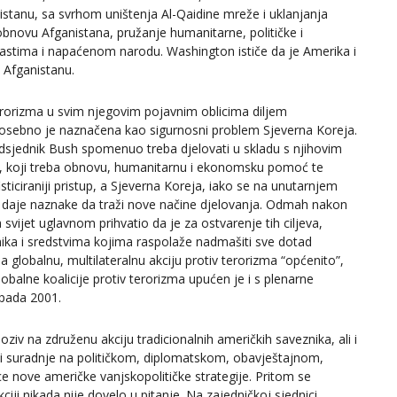
istanu, sa svrhom uništenja Al-Qaidine mreže i uklanjanja
obnovu Afganistana, pružanje humanitarne, političke i
stima i napaćenom narodu. Washington ističe da je Amerika i
i Afganistanu.
erorizma u svim njegovim pojavnim oblicima diljem
posebno je naznačena kao sigurnosni problem Sjeverna Koreja.
edsjednik Bush spomenuo treba djelovati u skladu s njihovim
zov, koji treba obnovu, humanitarnu i ekonomsku pomoć te
fisticiraniji pristup, a Sjeverna Koreja, iako se na unutarnjem
e daje naznake da traži nove načine djelovanja. Odmah nakon
 svijet uglavnom prihvatio da je za ostvarenje tih ciljeva,
ika i sredstvima kojima raspolaže nadmašiti sve dotad
 globalnu, multilateralnu akciju protiv terorizma “općenito”,
obalne koalicije protiv terorizma upućen je i s plenarne
opada 2001.
iv na združenu akciju tradicionalnih američkih saveznika, ali i
 i suradnje na političkom, diplomatskom, obavještajnom,
ce nove američke vanjskopolitičke strategije. Pritom se
iji nikada nije dovelo u pitanje. Na zajedničkoj sjednici