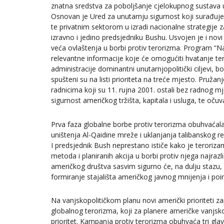
znatna sredstva za poboljšanje cjelokupnog sustava 
Osnovan je Ured za unutarnju sigurnost koji surađuj
te privatnim sektorom u izradi nacionalne strategije 
izravno i jedino predsjedniku Bushu. Usvojen je i nov
veća ovlaštenja u borbi protiv terorizma. Program “N
relevantne informacije koje će omogućiti hvatanje terori
administracije dominantni unutarnjopolitički ciljevi, 
spušteni su na listi prioriteta na treće mjesto. Pru
radnicima koji su 11. rujna 2001. ostali bez radnog mje
sigurnost američkog tržišta, kapitala i usluga, te oč
Prva faza globalne borbe protiv terorizma obuhvaćala
uništenja Al-Qaidine mreže i uklanjanja talibanskog re
I predsjednik Bush neprestano ističe kako je teroriza
metoda i planiranih akcija u borbi protiv njega najraz
američkog društva sasvim sigurno će, na dulju stazu, 
formiranje stajališta američkog javnog mnijenja i 
Na vanjskopolitičkom planu novi američki prioriteti za
globalnog terorizma, koji za planere američke vanjskopol
prioritet. Kampanja protiv terorizma obuhvaća tri glavn