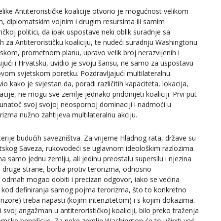
like Antiterorističke koalicije otvorio je mogućnost velikom
m, diplomatskim vojnim i drugim resursima ili samim
čkoj politici, da ipak uspostave neki oblik suradnje sa
 za Antiterorističku koaliciju, te nudeći suradnju Washingtonu
skom, prometnom planu, upravo velik broj nerazvijenih i
čujući i Hrvatsku, uvidio je svoju šansu, ne samo za uspostavu
ovom svjetskom poretku. Pozdravljajući multilateralnu
 kako je svjestan da, poradi različitih kapaciteta, lokacija,
acije, ne mogu sve zemlje jednako pridonijeti koaliciji. Prvi put
 unatoč svoj svojoj neospornoj dominaciji i nadmoći u
izma nužno zahtijeva multilateralnu akciju.
iterije budućih savezništva. Za vrijeme Hladnog rata, države su
jetskog Saveza, rukovodeći se uglavnom ideološkim razlozima.
a samo jednu zemlju, ali jedinu preostalu supersilu i njezina
 S druge strane, borba protiv terorizma, odnosno
 se odmah mogao dobiti i precizan odgovor, iako se većina
li kod definiranja samog pojma terorizma, što to konkretno
ponzore) treba napasti (kojim intenzitetom) i s kojim dokazima.
i svoj angažman u antiterorističkoj koaliciji, bilo preko traženja
omske beneficije. Za neke zemlje Washington će to učiniti već