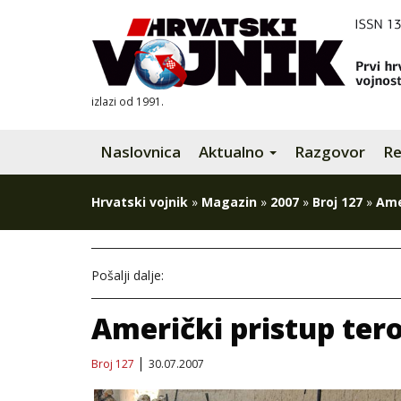
izlazi od 1991.
Naslovnica
Aktualno
Razgovor
Re
Hrvatski vojnik
»
Magazin
»
2007
»
Broj 127
»
Ame
Pošalji dalje:
Američki pristup ter
Broj 127
30.07.2007