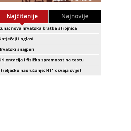
Najčitanije
Najnovije
Kuna: nova hrvatska kratka strojnica
Natječaji i oglasi
Hrvatski snajperi
Orijentacija i fizička spremnost na testu
Streljačko naoružanje: H11 osvaja svijet