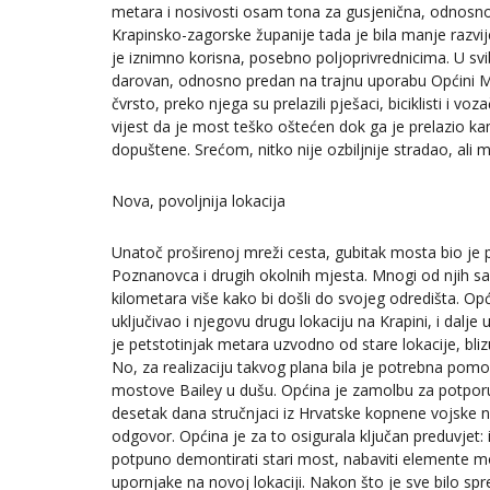
metara i nosivosti osam tona za gusjenična, odnosno
Krapinsko-zagorske županije tada je bila manje razvij
je iznimno korisna, posebno poljoprivrednicima. U sv
darovan, odnosno predan na trajnu uporabu Općini Mari
čvrsto, preko njega su prelazili pješaci, biciklisti i vo
vijest da je most teško oštećen dok ga je prelazio 
dopuštene. Srećom, nitko nije ozbiljnije stradao, ali 
Nova, povoljnija lokacija
Unatoč proširenoj mreži cesta, gubitak mosta bio je p
Poznanovca i drugih okolnih mjesta. Mnogi od njih sad
kilometara više kako bi došli do svojeg odredišta. Op
uključivao i njegovu drugu lokaciju na Krapini, i dalje 
je petstotinjak metara uzvodno od stare lokacije, bliz
No, za realizaciju takvog plana bila je potrebna pomo
mostove Bailey u dušu. Općina je zamolbu za potpo
desetak dana stručnjaci iz Hrvatske kopnene vojske nap
odgovor. Općina je za to osigurala ključan preduvjet:
potpuno demontirati stari most, nabaviti elemente mo
upornjake na novoj lokaciji. Nakon što je sve bilo spr