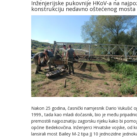
Inženjerijske pukovnije HKoV-a na najpo
konstrukciju nedavno oštećenog mosta
Nakon 25 godina, časnički namjesnik Dario Vukušić ope
1999., tada kao mladi dočasnik, bio je među pripadnic
premostili najpoznatiju zagorsku rijeku kako bi pomog
općine Bedekovčina. Inženjerci Hrvatske vojske, od ko
lansirali most Bailey M-2 tipa JJ 10 jednozidne jednok