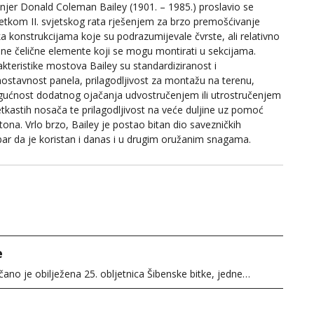
enjer Donald Coleman Bailey (1901. – 1985.) proslavio se
etkom II. svjetskog rata rješenjem za brzo premošćivanje
ka konstrukcijama koje su podrazumijevale čvrste, ali relativno
ane čelične elemente koji se mogu montirati u sekcijama.
kteristike mostova Bailey su standardiziranost i
nostavnost panela, prilagodljivost za montažu na terenu,
ućnost dodatnog ojačanja udvostručenjem ili utrostručenjem
tkastih nosača te prilagodljivost na veće duljine uz pomoć
ona. Vrlo brzo, Bailey je postao bitan dio savezničkih
bar da je koristan i danas i u drugim oružanim snagama.
e
čano je obilježena 25. obljetnica Šibenske bitke, jedne…