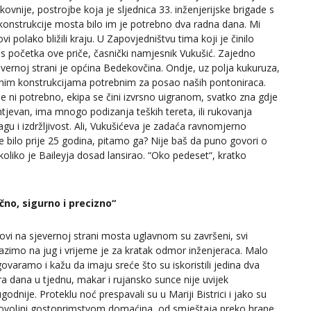
ovnije, postrojbe koja je sljednica 33. inženjerijske brigade s
 konstrukcije mosta bilo im je potrebno dva radna dana. Mi
i polako bližili kraju. U Zapovjedništvu tima koji je činilo
 s početka ove priče, časnički namjesnik Vukušić. Zajedno
vernoj strani je općina Bedekovčina. Ondje, uz polja kukuruza,
alnim konstrukcijama potrebnim za posao naših pontoniraca.
ije ni potrebno, ekipa se čini izvrsno uigranom, svatko zna gdje
zahtjevan, ima mnogo podizanja teških tereta, ili rukovanja
agu i izdržljivost. Ali, Vukušićeva je zadaća ravnomjerno
je bilo prije 25 godina, pitamo ga? Nije baš da puno govori o
koliko je Baileyja dosad lansirao. “Oko pedeset“, kratko
čno, sigurno i precizno“
ovi na sjevernoj strani mosta uglavnom su završeni, svi
lazimo na jug i vrijeme je za kratak odmor inženjeraca. Malo
ovaramo i kažu da imaju sreće što su iskoristili jedina dva
a dana u tjednu, makar i rujansko sunce nije uvijek
godnije. Proteklu noć prespavali su u Mariji Bistrici i jako su
ovoljni gostoprimstvom domaćina, od smještaja preko hrane