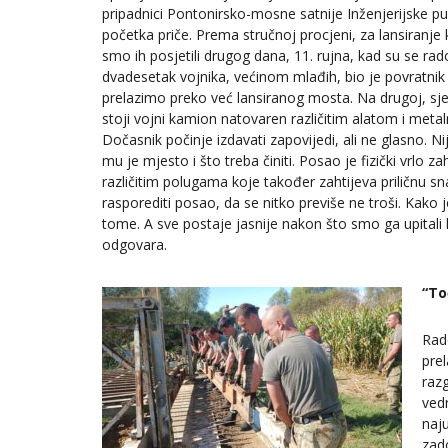
pripadnici Pontonirsko-mosne satnije Inženjerijske puk
početka priče. Prema stručnoj procjeni, za lansiranje
smo ih posjetili drugog dana, 11. rujna, kad su se radov
dvadesetak vojnika, većinom mlađih, bio je povratnik
prelazimo preko već lansiranog mosta. Na drugoj, sje
stoji vojni kamion natovaren različitim alatom i met
Dočasnik počinje izdavati zapovijedi, ali ne glasno. N
mu je mjesto i što treba činiti. Posao je fizički vrlo 
različitim polugama koje također zahtijeva priličnu sn
rasporediti posao, da se nitko previše ne troši. Kako 
tome. A sve postaje jasnije nakon što smo ga upitali 
odgovara.
“To
Rad
pre
razg
vedr
naju
zad