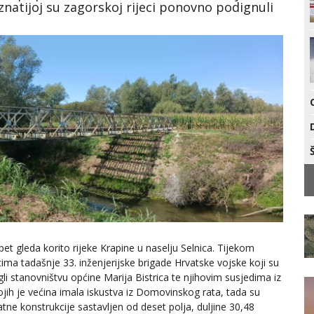
znatijoj su zagorskoj rijeci ponovno podignuli
t gleda korito rijeke Krapine u naselju Selnica. Tijekom
ima tadašnje 33. inženjerijske brigade Hrvatske vojske koji su
li stanovništvu općine Marija Bistrica te njihovim susjedima iz
jih je većina imala iskustva iz Domovinskog rata, tada su
atne konstrukcije sastavljen od deset polja, duljine 30,48