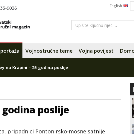
English
portaža
Vojnostručne teme
Vojna povijest
Domov
ey na Krapini – 25 godina poslije
 godina poslije
ca, pripadnici Pontonirsko-mosne satnije