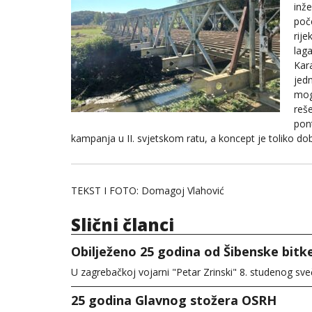
inž
poč
rije
lag
Kara
jed
mog
reše
pont
kampanja u II. svjetskom ratu, a koncept je toliko do
TEKST I FOTO: Domagoj Vlahović
Slični članci
Obilježeno 25 godina od Šibenske bitk
U zagrebačkoj vojarni "Petar Zrinski" 8. studenog sve
25 godina Glavnog stožera OSRH