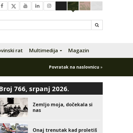
inski rat
Multimedija
Magazin
Povratak na naslovnicu
»
Broj 766, srpanj 2026.
Zemljo moja, dočekala si
nas
Onaj trenutak kad proletiš