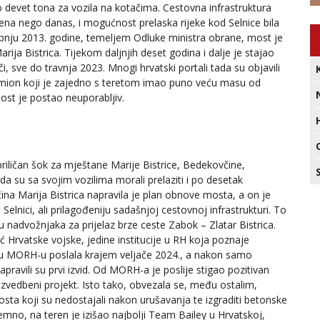
 devet tona za vozila na kotačima. Cestovna infrastruktura
ena nego danas, i mogućnost prelaska rijeke kod Selnice bila
ibnju 2013. godine, temeljem Odluke ministra obrane, most je
ja Bistrica. Tijekom daljnjih deset godina i dalje je stajao
zači, sve do travnja 2023. Mnogi hrvatski portali tada su objavili
kamion koji je zajedno s teretom imao puno veću masu od
most je postao neuporabljiv.
riličan šok za mještane Marije Bistrice, Bedekovčine,
a su sa svojim vozilima morali prelaziti i po desetak
ćina Marija Bistrica napravila je plan obnove mosta, a on je
u Selnici, ali prilagođeniju sadašnjoj cestovnoj infrastrukturi. To
u nadvožnjaka za prijelaz brze ceste Zabok – Zlatar Bistrica.
ć Hrvatske vojske, jedine institucije u RH koja poznaje
ru MORH-u poslala krajem veljače 2024., a nakon samo
ravili su prvi izvid. Od MORH-a je poslije stigao pozitivan
 izvedbeni projekt. Isto tako, obvezala se, među ostalim,
sta koji su nedostajali nakon urušavanja te izgraditi betonske
emno, na teren je izišao najbolji Team Bailey u Hrvatskoj,