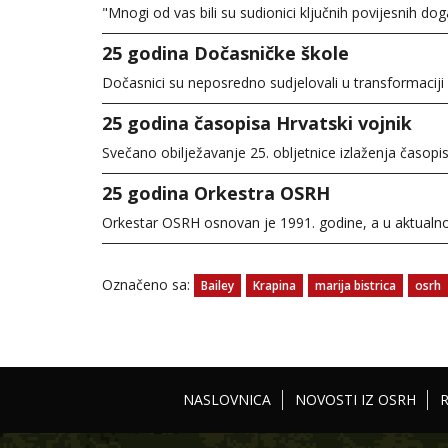
"Mnogi od vas bili su sudionici ključnih povijesnih 
25 godina Dočasničke škole
Dočasnici su neposredno sudjelovali u transformacij
25 godina časopisa Hrvatski vojnik
Svečano obilježavanje 25. obljetnice izlaženja časopi
25 godina Orkestra OSRH
Orkestar OSRH osnovan je 1991. godine, a u aktualn
Označeno sa:
Bailey
Krapina
marija bistrica
osrh
NASLOVNICA
NOVOSTI IZ OSRH