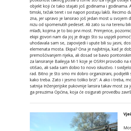
objekt koji će tako stajati još godinama i godinama. 
timski, težak teret i svi napori postaju lakši. Recimo 
zna, jer upravo je lansirao još jedan most u svojem
nizu od spomenutih pedeset. Ali zato su na terenu bili
mlađi, kojima je to bio prvi most. Primjerice, pozornic
ekipi govori nam da joj je drago što su uspjeli pomoći
uhodavala sam se, zapovijedi i upute bili su jasni, do
elemenata mosta. Ekipa? Ona je najbitnija, kad je dobr
premošćivanjem rijeka, ali dosad se bavio pontonsk
za lansiranje Baileyja M-1 koje je OSRH provodio na r
otišao, ali sada sam dobio to novo iskustvo. I svidjelo
rad. Bitno je što smo mi dobro organizirani, podijelil
kako treba. Zato i jesmo toliko brzi“. A ako i treba, m
satnija Inženjerijske pukovnije lansira takav most za
ga preuzima Općina, koja će osigurati provedbu završn
Vje
Most