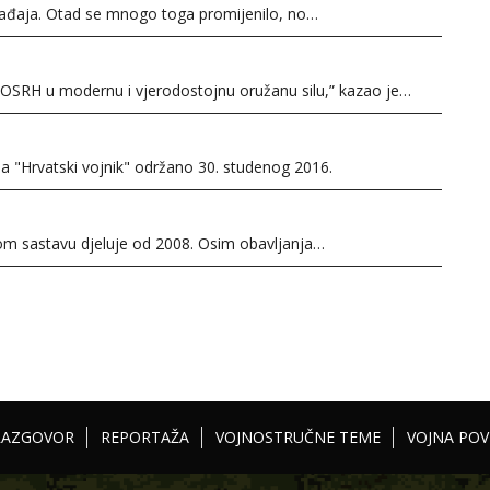
događaja. Otad se mnogo toga promijenilo, no…
i OSRH u modernu i vjerodostojnu oružanu silu,” kazao je…
sa "Hrvatski vojnik" održano 30. studenog 2016.
om sastavu djeluje od 2008. Osim obavljanja…
RAZGOVOR
REPORTAŽA
VOJNOSTRUČNE TEME
VOJNA POV