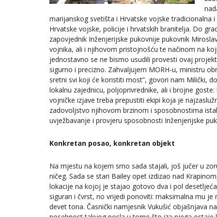
nad
marijanskog svetišta i Hrvatske vojske tradicionalna 
Hrvatske vojske, policije i hrvatskih branitelja. Do grad
zapovjednik Inženjerijske pukovnije pukovnik Miroslav
vojnika, ali i njihovom pristojnošću te načinom na ko
jednostavno se ne bismo usudili provesti ovaj projekt,
sigurno i precizno. Zahvaljujem MORH-u, ministru obr
sretni svi koji će koristiti most”, govori nam Milički,
lokalnu zajednicu, poljoprivrednike, ali i brojne goste
vojničke izjave treba prepustiti ekipi koja je najzaslu
zadovoljstvo njihovom brzinom i sposobnostima istakn
uvježbavanje i provjeru sposobnosti Inženjerijske puk
Konkretan posao, konkretan objekt
Na mjestu na kojem smo sada stajali, još jučer u zoru
ničeg. Sada se stari Bailey opet izdizao nad Krapinom, 
lokacije na kojoj je stajao gotovo dva i pol desetljeća
siguran i čvrst, no vrijedi ponoviti: maksimalna mu je
devet tona. Časnički namjesnik Vukušić objašnjava n
posebnost takvog posla u tome što iza njega ostaje