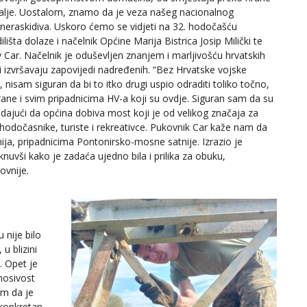
alje. Uostalom, znamo da je veza našeg nacionalnog
i neraskidiva. Uskoro ćemo se vidjeti na 32. hodočašću
ilišta dolaze i načelnik Općine Marija Bistrica Josip Milički te
 Car. Načelnik je oduševljen znanjem i marljivošću hrvatskih
ji izvršavaju zapovijedi nadređenih. “Bez Hrvatske vojske
 nisam siguran da bi to itko drugi uspio odraditi toliko točno,
ane i svim pripadnicima HV-a koji su ovdje. Siguran sam da su
 dodajući da općina dobiva most koji je od velikog značaja za
: hodočasnike, turiste i rekreativce. Pukovnik Car kaže nam da
žnija, pripadnicima Pontonirsko-mosne satnije. Izrazio je
uvši kako je zadaća ujedno bila i prilika za obuku,
ovnije.
 nije bilo
u blizini
. Opet je
 nosivost
am da je
 konkretan