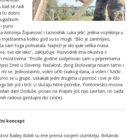
A kad se radi
da to dobro
 dugačkom
 i puno
a Antonija Županović i razvodnik Luka Jelić. Jedina vojnikinja u
 mještanima koliko god su to mogli. “Bilo je zanimljivo,
sta sam toga pohvatala. Najteži je dio ipak velika masa
a, sve ide lako“, zaključuje. Razvodnik ima iskustva s
im mostovima. “Prošle godine sudjelovao sam u pripremama
ijeci Dreti u Sloveniji. Nažalost, zbog školovanja nisam tamo i
 mi se. Jednostavno, volim učiti svakog dana, a volim i fizički
i smo se u grupe, uskakali jedni drugima u pomoć i sve je išlo
ogu biti još i brži. U slučaju hitne potrebe, Pontonirsko-mosna
 jedan dan! Doduše, posao na Krapini još nije završen, no sada
ih radova (pristupni dio ceste).
čni koncept
ovi Bailey dobili su ime prema svojem izumitelju. Britanski