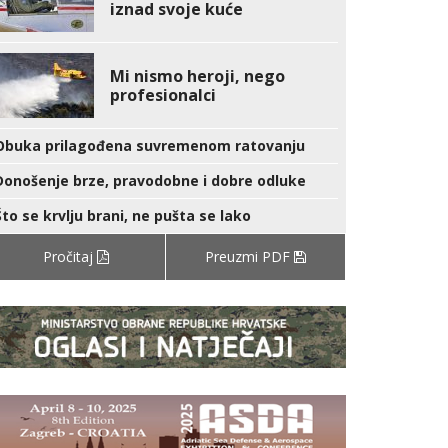
iznad svoje kuće
Mi nismo heroji, nego
profesionalci
Obuka prilagođena suvremenom ratovanju
Donošenje brze, pravodobne i dobre odluke
Što se krvlju brani, ne pušta se lako
Pročitaj
Preuzmi PDF