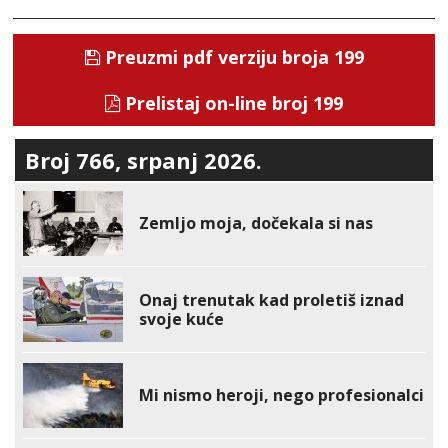
Preuzmi pdf verziju broja 199
Prelistaj on-line broj 199
Broj 766, srpanj 2026.
Zemljo moja, dočekala si nas
Onaj trenutak kad proletiš iznad
svoje kuće
Mi nismo heroji, nego profesionalci