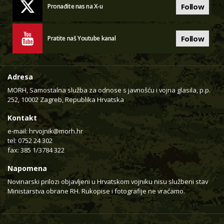
Follow
Pronađite nas na X-u
Follow
Pratite naš Youtube kanal
Adresa
MORH, Samostalna služba za odnose s javnošću i vojna glasila, p.p.
252, 10002 Zagreb, Republika Hrvatska
Kontakt
e-mail:
hrvojnik@morh.hr
tel: 0752 24 302
fax: 385 1/3784 322
Napomena
Novinarski prilozi objavljeni u Hrvatskom vojniku nisu službeni stav
Ministarstva obrane RH. Rukopise i fotografije ne vraćamo.