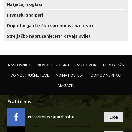
Natječaji i oglasi
Hrvatski snajperi
Orijentacija i fizička spremnost na testu
Streljačko naoružanje: H11 osvaja svijet
NASLOVNICA
NOVOSTI IZ OSRH
RAZGOVOR
REPORTAŽA
VOJNOSTRUČNE TEME
VOJNA POVIJEST
DOMOVINSKI RAT
MAGAZIN
Pratite nas
Like
Pronađite nas na Facebook-u