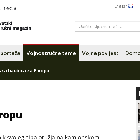
English
portaža
Vojnostručne teme
Vojna povijest
Domov
ska haubica za Europu
uropu
vnik svojeg tipa oružja na kamionskom