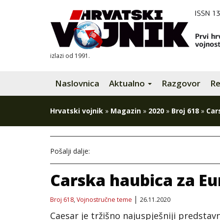
izlazi od 1991.
Naslovnica
Aktualno
Razgovor
Re
Hrvatski vojnik
»
Magazin
»
2020
»
Broj 618
»
Car
Pošalji dalje:
Carska haubica za E
Broj 618
,
Vojnostručne teme
26.11.2020
Caesar je tržišno najuspješniji predsta