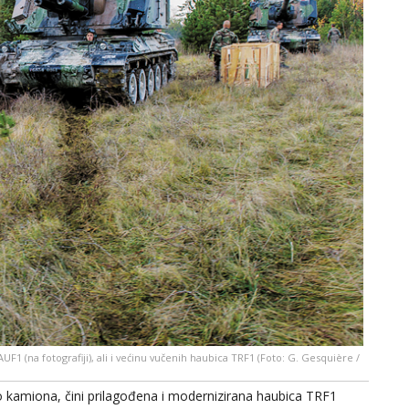
F1 (na fotografiji), ali i većinu vučenih haubica TRF1 (Foto: G. Gesquière /
dio kamiona, čini prilagođena i modernizirana haubica TRF1