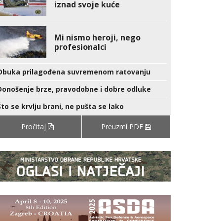
iznad svoje kuće
Mi nismo heroji, nego
profesionalci
Obuka prilagođena suvremenom ratovanju
Donošenje brze, pravodobne i dobre odluke
Što se krvlju brani, ne pušta se lako
Pročitaj
Preuzmi PDF