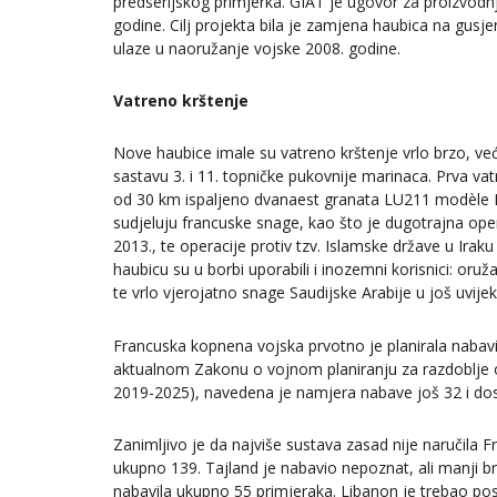
predserijskog primjerka. GIAT je ugovor za proizvodn
godine. Cilj projekta bila je zamjena haubica na gusj
ulaze u naoružanje vojske 2008. godine.
Vatreno krštenje
Nove haubice imale su vatreno krštenje vrlo brzo, ve
sastavu 3. i 11. topničke pukovnije marinaca. Prva vat
od 30 km ispaljeno dvanaest granata LU211 modèle F
sudjeluju francuske snage, kao što je dugotrajna ope
2013., te operacije protiv tzv. Islamske države u Ira
haubicu su u borbi uporabili i inozemni korisnici: 
te vrlo vjerojatno snage Saudijske Arabije u još uvij
Francuska kopnena vojska prvotno je planirala nabavit
aktualnom Zakonu o vojnom planiranju za razdoblje o
2019-2025), navedena je namjera nabave još 32 i dos
Zanimljivo je da najviše sustava zasad nije naručila 
ukupno 139. Tajland je nabavio nepoznat, ali manji br
nabavila ukupno 55 primjeraka. Libanon je trebao post