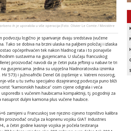
beno ih je uporabila u više operacija (Foto: Olivier Le Comte / Ministère
odvozju logično je sparivanje dvaju sredstava (vučene
. Tako se dobiva na brzini ulaska na paljbeni položaj i izlaska
 postao općeprihvaćen tek nakon hladnog rata i to ponajviše
amohodnim sustavima na gusjenicama. U slučaju francuskog
illerie) proizvođač navodi da je četiri puta jeftiniji u nabavi te tri
e na gusjenicama. Jedina su uspješna hladnoratovska iznimka
 HV 573) i južnoafrički Denel G6 (opširnije v. Vatreni nosorog,
je-više u tu svrhu specijalno dizajniranog podvozja puno bliži
orist “kamionskih haubica” osim cijene odigrala i veća
u usporedbi s vučenim haubicama kompaktniji, tj. pogodniji za
a nasuprot duljini kamiona plus vučene haubice.
×6 zamijeni u Francuskoj sve njezino cijevno topništvo kalibra
lni proizvođač oružja za kopnenu vojsku GIAT Industries
., a četiri godine kasnije vojska je počela testiranja