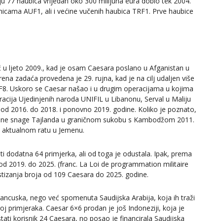
ju 77 haubica vrijedan oko 300 milijuna eura dobio tek 2004.
enicama AUF1, ali i većine vučenih haubica TRF1. Prve haubice
ć u ljeto 2009., kad je osam Caesara poslano u Afganistan u
rena zadaća provedena je 29. rujna, kad je na cilj udaljen više
8. Uskoro se Caesar našao i u drugim operacijama u kojima
racija Ujedinjenih naroda UNIFIL u Libanonu, Serval u Maliju
ku od 2016. do 2018. i ponovno 2019. godine. Koliko je poznato,
oružane snage Tajlanda u graničnom sukobu s Kambodžom 2011.
ek aktualnom ratu u Jemenu.
i dodatna 64 primjerka, ali od toga je odustala. Ipak, prema
d 2019. do 2025. (franc. La Loi de programmation militaire
tizanja broja od 109 Caesara do 2025. godine.
Francuska, nego već spomenuta Saudijska Arabija, koja ih traži
oj primjeraka. Caesar 6×6 prodan je još Indoneziji, koja je
ati korisnik 24 Caesara, no posao je financirala Saudijska