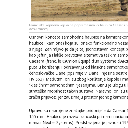
Francuska kopnena vojska na popisima ima 77 haubica Caesar i bor
des Armées)
Osnovni koncept samohodne haubice na kamionskom p
haubice i kamiona) koja su ionako funkcionalno vezana
s njega. Zanimljivo je da je taj jednostavan koncept
kao jeftinija i lakše prevoziva alternativa teškim s
Caesara (franc. le
CA
mion
É
quipé d’un
S
ystème d’
AR
t
puta u korištenju i održavanju od klasične samohotk
čehoslovačke Dane (opširnije v. Dana i njezine sestre,
HV 563). Međutim, oni su zbog korištenja kupole i man
“klasičnim” samohodnim rješenjima. Bitnu je ulogu u k
strateška mobilnost takvih sustava. Naravno, oni su 
zračni prijevoz, jer zauzimaju prostor jednog kamion
Upravo su nabrojene značajke pridonijele da Caesar 6
155 mm. Haubicu je razvio francuski primarni naciona
(danas Nexter Systems). Predstavljena je javnosti 1994