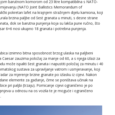
a svojom barutnom komorom od 23 litre kompatibilna s NATO-
mijevanju (NATO Joint Ballistics Memorandum of
aulički pokretan lafet na krajnjem stražnjem dijelu kamiona, koji
gurala brzina paljbe od šest granata u minuti, s desne strane
nata, dok se barutna punjenja koja su lakša pune ručno, što
sar 6×6 nosi ukupno 18 granata i potrebna punjenja.
ubica iznimno bitna sposobnost brzog ulaska na paljbeni
 Caesar zauzima položaj za manje od 60, a s njega izlazi za
 može ispaliti šest granata i napustiti položaj za minutu i 40
matskog sustava za upravljanje vatrom i usmjeravanje, koji
e radar za mjerenje brzine granate po izlasku iz cijevi. Nakon
zadane elemente za gađanje, čime se poništava učinak na
ce pri paljbi (trzaju). Pomicanje cijevi ograničeno je po
tupnjeva u odnosu na os vozila te je moguće i ograničeno
.