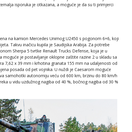
malja isporuka je otkazana, a moguće je da su ti primjerci
tavljena na kamion Mercedes Unimog U2450 s pogonom 6×6, koji
jeta. Takvu inačicu kupila je Saudijska Arabija. Za potrebe
ionom Sherpa 5 tvrtke Renault Trucks Defense, koja je u
 moguće je postavljanje oklopne zaštite razine 2 u skladu sa
ra 7,62 x 39 mm i krhotina granata 155 mm na udaljenosti od
čajena posada od pet vojnika. U nuždi je Caesarom moguće
urava samohotki autonomiju veću od 600 km, brzinu do 80 km/h
apreka u vidu uzdužnog nagiba od 40 %, bočnog nagiba od 30 %