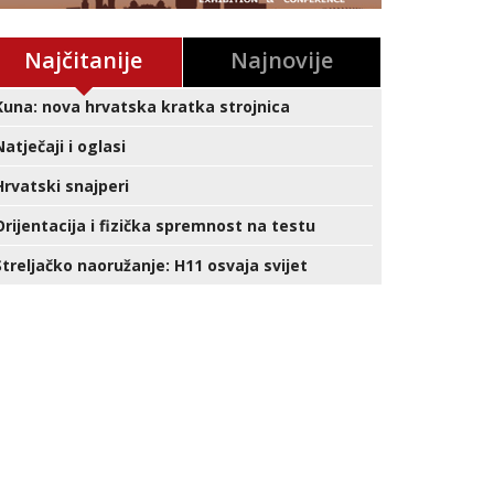
Najčitanije
Najnovije
Kuna: nova hrvatska kratka strojnica
Natječaji i oglasi
Hrvatski snajperi
Orijentacija i fizička spremnost na testu
Streljačko naoružanje: H11 osvaja svijet