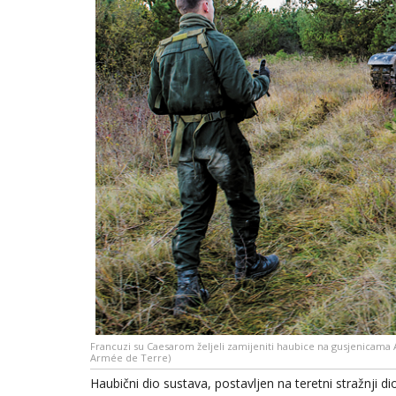
Francuzi su Caesarom željeli zamijeniti haubice na gusjenicama AU
Armée de Terre)
Haubični dio sustava, postavljen na teretni stražnji 