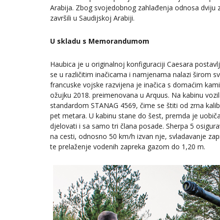
Arabija. Zbog svojedobnog zahlađenja odnosa dviju ze
završili u Saudijskoj Arabiji.
U skladu s Memorandumom
Haubica je u originalnoj konfiguraciji Caesara pos
se u različitim inačicama i namjenama nalazi širom svi
francuske vojske razvijena je inačica s domaćim kam
ožujku 2018. preimenovana u Arquus. Na kabinu vozila
standardom STANAG 4569, čime se štiti od zrna kalib
pet metara. U kabinu stane do šest, premda je uobi
djelovati i sa samo tri člana posade. Sherpa 5 osig
na cesti, odnosno 50 km/h izvan nje, svladavanje z
te prelaženje vodenih zapreka gazom do 1,20 m.