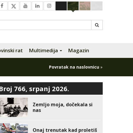
inski rat
Multimedija
Magazin
Povratak na naslovnicu
»
Broj 766, srpanj 2026.
Zemljo moja, dočekala si
nas
Onaj trenutak kad proletiš