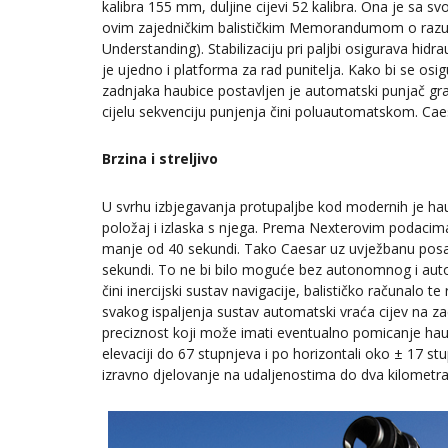
kalibra 155 mm, duljine cijevi 52 kalibra. Ona je s
ovim zajedničkim balističkim Memorandumom o razu
Understanding). Stabilizaciju pri paljbi osigurava hidr
je ujedno i platforma za rad punitelja. Kako bi se osi
zadnjaka haubice postavljen je automatski punjač gra
cijelu sekvenciju punjenja čini poluautomatskom. Cae
Brzina i streljivo
U svrhu izbjegavanja protupaljbe kod modernih je ha
položaj i izlaska s njega. Prema Nexterovim podacima
manje od 40 sekundi. Tako Caesar uz uvježbanu posadu
sekundi. To ne bi bilo moguće bez autonomnog i auto
čini inercijski sustav navigacije, balističko računalo t
svakog ispaljenja sustav automatski vraća cijev na 
preciznost koji može imati eventualno pomicanje haubi
elevaciji do 67 stupnjeva i po horizontali oko ± 17 s
izravno djelovanje na udaljenostima do dva kilometra