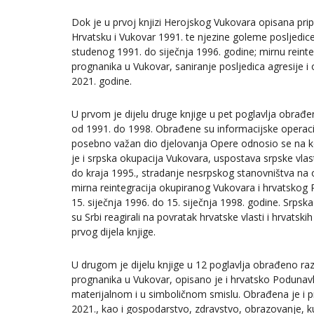
Dok je u prvoj knjizi Herojskog Vukovara opisana pri
Hrvatsku i Vukovar 1991. te njezine goleme posljedi
studenog 1991. do siječnja 1996. godine; mirnu reint
prognanika u Vukovar, saniranje posljedica agresije i
2021. godine.
U prvom je dijelu druge knjige u pet poglavlja obrađ
od 1991. do 1998. Obrađene su informacijske operacij
posebno važan dio djelovanja Opere odnosio se na ko
je i srpska okupacija Vukovara, uspostava srpske vlas
do kraja 1995., stradanje nesrpskog stanovništva na 
mirna reintegracija okupiranog Vukovara i hrvatskog
15. siječnja 1996. do 15. siječnja 1998. godine. Srps
su Srbi reagirali na povratak hrvatske vlasti i hrvatski
prvog dijela knjige.
U drugom je dijelu knjige u 12 poglavlja obrađeno ra
prognanika u Vukovar, opisano je i hrvatsko Podunavlj
materijalnom i u simboličnom smislu. Obrađena je i p
2021., kao i gospodarstvo, zdravstvo, obrazovanje, ku