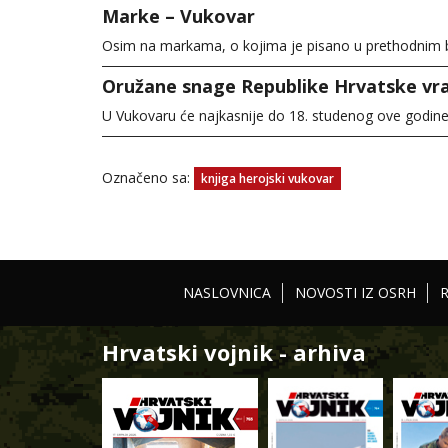
Marke – Vukovar
Osim na markama, o kojima je pisano u prethodnim b
Oružane snage Republike Hrvatske vra
U Vukovaru će najkasnije do 18. studenog ove godine
Označeno sa:
knjiga herojski vukovar
NASLOVNICA
NOVOSTI IZ OSRH
Hrvatski vojnik - arhiva