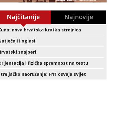
Najčitanije
Najnovije
Kuna: nova hrvatska kratka strojnica
Natječaji i oglasi
Hrvatski snajperi
Orijentacija i fizička spremnost na testu
Streljačko naoružanje: H11 osvaja svijet