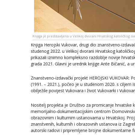
Knjiga je predstavljena u Velikoj dvorani Hrvatskog katoličkog sv
Knjiga Herojski Vukovar, drugi dio znanstveno-izdavač
studenog 2022. u Velikoj dvorani Hrvatskog katoličko
prikazali iznimno kompleksno razdoblje novije hrvatsk
grada 2021. Glavni je urednik knjige Ante Bičanić, a u
Znanstveno-izdavački projekt HEROJSKI VUKOVAR: Povi
(1991. – 2021.), počeo je u studenom 2020. s ciljem is
obilježile povijest Vukovara i život Vukovarki i Vukova
Nositelj projekta je Društvo za promicanje hrvatske 
memorijalno-dokumentacijskim centrom Domovinskog
obrazovnim i kulturnim ustanovama u Hrvatskoj. Projekt
znanstvenih, kulturnih i obrazovnih ustanova iz Zagre
autorski radovi i pripremljene brojne dokumentarne fotog