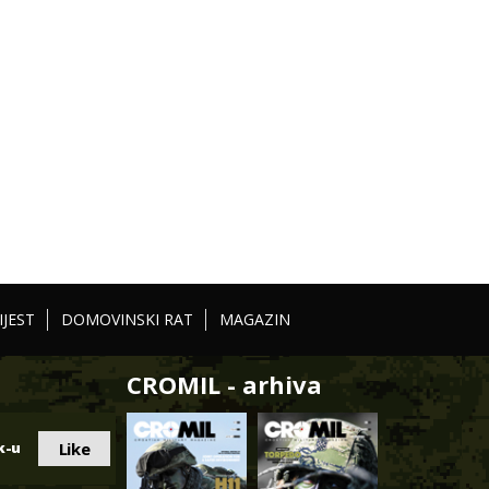
IJEST
DOMOVINSKI RAT
MAGAZIN
CROMIL - arhiva
Like
k-u