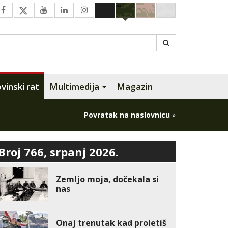
inski rat
Multimedija
Magazin
Povratak na naslovnicu
»
Broj 766, srpanj 2026.
Zemljo moja, dočekala si
nas
Onaj trenutak kad proletiš