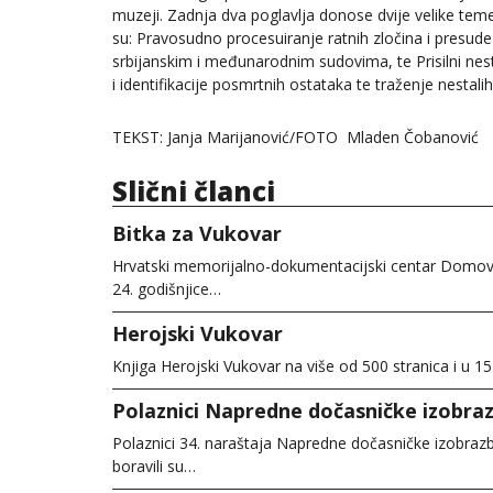
muzeji. Zadnja dva poglavlja donose dvije velike tem
su: Pravosudno procesuiranje ratnih zločina i presude
srbijanskim i međunarodnim sudovima, te Prisilni nes
i identifikacije posmrtnih ostataka te traženje nestali
TEKST: Janja Marijanović/FOTO Mladen Čobanović
Slični članci
Bitka za Vukovar
Hrvatski memorijalno-dokumentacijski centar Domovin
24. godišnjice…
Herojski Vukovar
Knjiga Herojski Vukovar na više od 500 stranica i u 1
Polaznici Napredne dočasničke izobraz
Polaznici 34. naraštaja Napredne dočasničke izobra
boravili su…