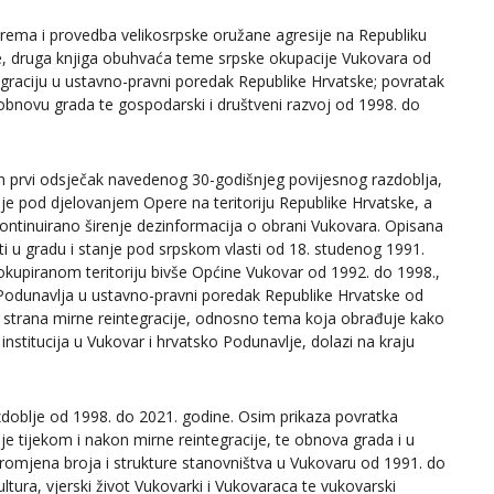
prema i provedba velikosrpske oružane agresije na Republiku
ce, druga knjiga obuhvaća teme srpske okupacije Vukovara od
egraciju u ustavno-pravni poredak Republike Hrvatske; povratak
 obnovu grada te gospodarski i društveni razvoj od 1998. do
en prvi odsječak navedenog 30-godišnjeg povijesnog razdoblja,
e pod djelovanjem Opere na teritoriju Republike Hrvatske, a
ntinuirano širenje dezinformacija o obrani Vukovara. Opisana
ti u gradu i stanje pod srpskom vlasti od 18. studenog 1991.
okupiranom teritoriju bivše Općine Vukovar od 1992. do 1998.,
 Podunavlja u ustavno-pravni poredak Republike Hrvatske od
ka strana mirne reintegracije, odnosno tema koja obrađuje kako
h institucija u Vukovar i hrvatsko Podunavlje, dolazi na kraju
zdoblje od 1998. do 2021. godine. Osim prikaza povratka
e tijekom i nakon mirne reintegracije, te obnova grada i u
romjena broja i strukture stanovništva u Vukovaru od 1991. do
ltura, vjerski život Vukovarki i Vukovaraca te vukovarski