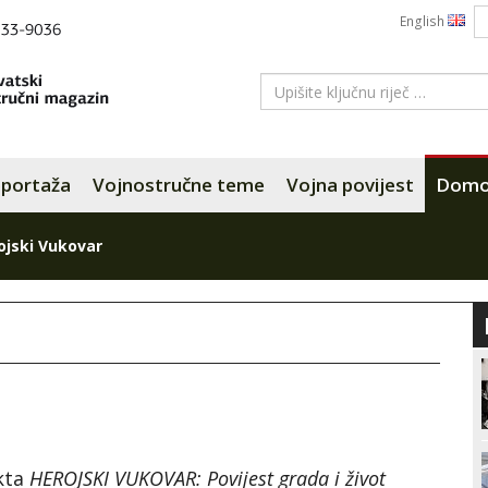
English
portaža
Vojnostručne teme
Vojna povijest
Domov
ojski Vukovar
kta
HEROJSKI VUKOVAR:
Povijest grada i život