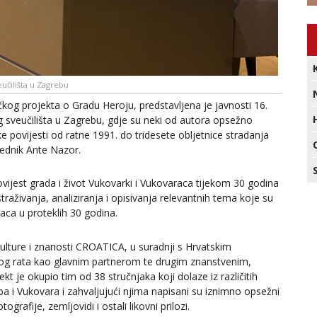
eučilišta u Zagrebu
kog projekta o Gradu Heroju, predstavljena je javnosti 16.
g sveučilišta u Zagrebu, gdje su neki od autora opsežno
e povijesti od ratne 1991. do tridesete obljetnice stradanja
rednik Ante Nazor.
jest grada i život Vukovarki i Vukovaraca tijekom 30 godina
traživanja, analiziranja i opisivanja relevantnih tema koje su
raca u proteklih 30 godina.
kulture i znanosti CROATICA, u suradnji s Hrvatskim
 rata kao glavnim partnerom te drugim znanstvenim,
 je okupio tim od 38 stručnjaka koji dolaze iz različitih
ba i Vukovara i zahvaljujući njima napisani su iznimno opsežni
rafije, zemljovidi i ostali likovni prilozi.