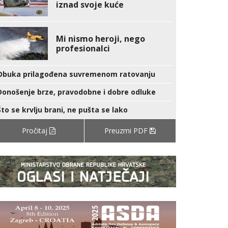
iznad svoje kuće
Mi nismo heroji, nego
profesionalci
Obuka prilagođena suvremenom ratovanju
Donošenje brze, pravodobne i dobre odluke
Što se krvlju brani, ne pušta se lako
Pročitaj
Preuzmi PDF