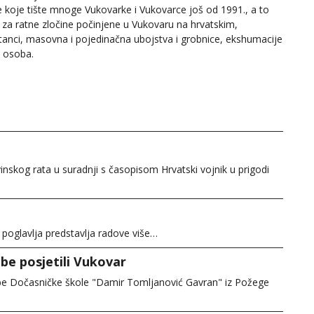
e koje tište mnoge Vukovarke i Vukovarce još od 1991., a to
 za ratne zločine počinjene u Vukovaru na hrvatskim,
tanci, masovna i pojedinačna ubojstva i grobnice, ekshumacije
h osoba.
skog rata u suradnji s časopisom Hrvatski vojnik u prigodi
5 poglavlja predstavlja radove više…
be posjetili Vukovar
zbe Dočasničke škole "Damir Tomljanović Gavran" iz Požege