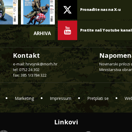
Pronađite nas na X-u
Pratite naš Youtube kanal
ARHIVA
Kontakt
Napomen
e-mail:
hrvojnik@morh.hr
Novinarski prilozi
tel: 0752 24 302
Ministarstva obran
fax: 385 1/3784 322
Marketing
Impressum
Pretplati se
Web
Linkovi