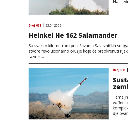
Na sjedn
Broj 031
23.04.2005
Heinkel He 162 Salamander
Sa svakim kilometrom približavanja Savezničkih snaga 
stvore revolucionarno oružje koje će preokrenuti rije
razine …
Broj 031
Sust
zeml
Temeljna
vođenim
komplek
djelova