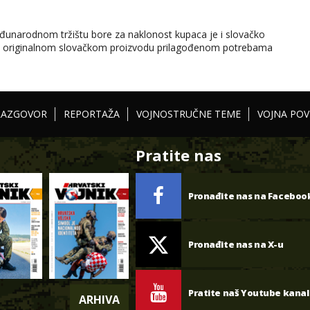
đunarodnom tržištu bore za naklonost kupaca je i slovačko
e o originalnom slovačkom proizvodu prilagođenom potrebama
RAZGOVOR
REPORTAŽA
VOJNOSTRUČNE TEME
VOJNA POV
Pratite nas
Pronađite nas na Faceboo
Pronađite nas na X-u
Pratite naš Youtube kanal
ARHIVA