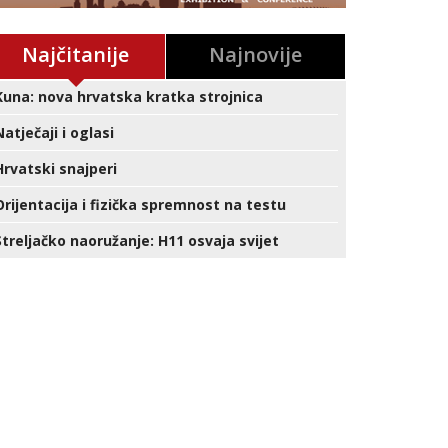
Najčitanije
Najnovije
Kuna: nova hrvatska kratka strojnica
Natječaji i oglasi
Hrvatski snajperi
Orijentacija i fizička spremnost na testu
Streljačko naoružanje: H11 osvaja svijet