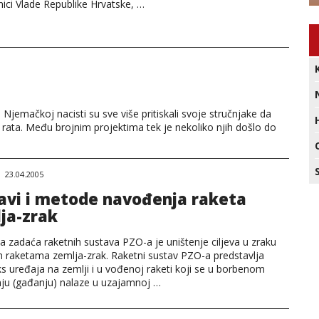
ici Vlade Republike Hrvatske, …
Njemačkoj nacisti su sve više pritiskali svoje stručnjake da
k rata. Među brojnim projektima tek je nekoliko njih došlo do
23.04.2005
avi i metode navođenja raketa
ja-zrak
 zadaća raketnih sustava PZO-a je uništenje ciljeva u zraku
 raketama zemlja-zrak. Raketni sustav PZO-a predstavlja
s uređaja na zemlji i u vođenoj raketi koji se u borbenom
nju (gađanju) nalaze u uzajamnoj …