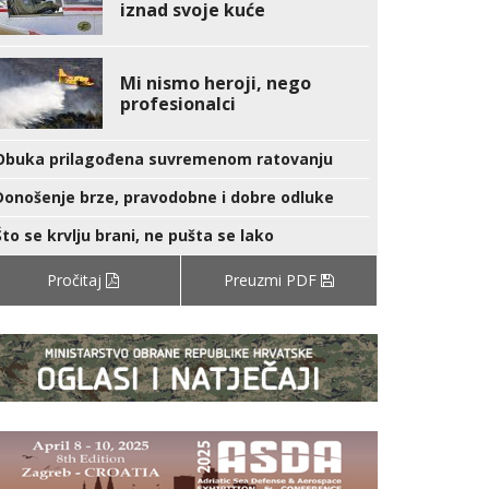
iznad svoje kuće
Mi nismo heroji, nego
profesionalci
Obuka prilagođena suvremenom ratovanju
Donošenje brze, pravodobne i dobre odluke
Što se krvlju brani, ne pušta se lako
Pročitaj
Preuzmi PDF