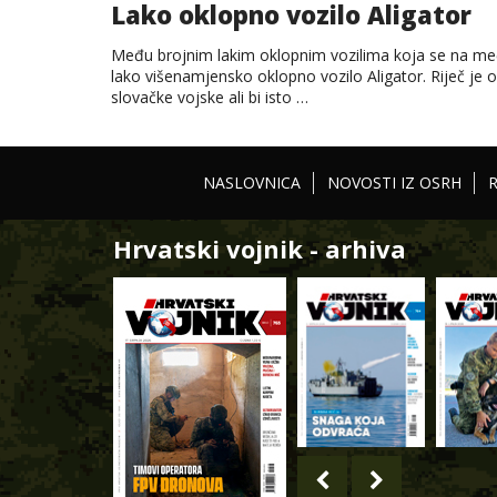
Lako oklopno vozilo Aligator
Među brojnim lakim oklopnim vozilima koja se na me
lako višenamjensko oklopno vozilo Aligator. Riječ j
slovačke vojske ali bi isto …
NASLOVNICA
NOVOSTI IZ OSRH
Hrvatski vojnik - arhiva