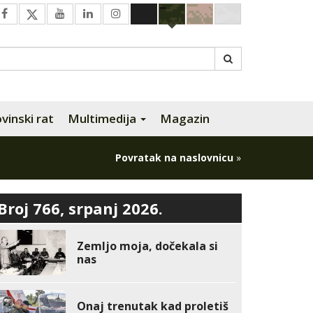
inski rat
Multimedija
Magazin
Povratak na naslovnicu
»
Broj 766, srpanj 2026.
Zemljo moja, dočekala si
nas
Onaj trenutak kad proletiš