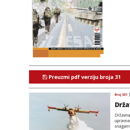
Preuzmi pdf verziju broja 31
Broj 031
Drža
Državna 
upravna 
snagama 