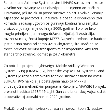
Sensors and Airborne Systemsovim LINAPS sustavom. Iako se
završno sastavljanje M777 obavlja u Sjedinjenim Američkim
Državama, još uvijek 30 posto sustava dolazi iz Velike Britanije.
Mjesečno se proizvodi 18 haubica, a dosad je isporučeno 260
komada. Sadašnji ugovori osiguravaju kontinuiranu serijsku
proizvodnju najmanje do kraja 2009. godine. To bi se lako
moglo primijeniti jer mnogo država, uključujući Australiju,
razmatra mogućnost kupnje M777. Najveća prednost te haubice
jest njezina masa od samo 4218 kilograma, što znači da se
može prevoziti velikim transportnim helikopterima. Ako rabi
standardno streljivo, domet je 24,7 kilometra.
Za potrebe projekta Lightweight Mobile Artillery Weapon
System (Gun) (LIMAWS[G]) britanske vojske BAE Systems Land
Systems je razvio samovozni topnički sustav baziran na vozilu
SUPCAT 8×6 na koje je postavljena haubica M777 s
pripadajućim mehaničkim punjačem. Kako je LIMAWS[G] projekt
prekinut haubica L118/119 Light Gun će u britanskoj vojsci ostati
u operativnoj uporabi nakon 2020. godine.
Praktično od kraja I. svjetskog rata samovozni topnički sustavi