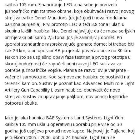
kalibra 105 mm. Financiranje LEO-a na sebe je preuzelo
južnoafričko ministarstvo obrane, koje obuhvaća i razvoj novog
streljiva tvrtke Denel Munitions (uključujući i nova modularna
barutna punjenja). Prvi prototip LEO-a teži 3,8 tona i ulazi u
skupinu lakših haubica. No, Denel najavljuje da će masa serijskih
primjeraka biti samo 2,5 tona. Još je zanimljiviji domet. Pri
uporabi standardne rasprskavajuće granate domet bi trebao biti
čak 24 km, a pri uporabi BB projektila povećao bi se na 30 km.
Nakon što se uspješno obavi faza testiranja prvog prototipa u
skoroj budućnosti će započeti puni razvoj LEO sustava za
potrebe južnoafričke vojske. Planira se razvoj dvije varijante –
vučene i samovozne. Kod samovozne haubicu će postaviti na
terenski kamion. Sustav je poznat kao Advanced Multi-role Light
Artillery Gun Capability i, osim haubice, obuhvatit će novo
streljivo, sustav za upravljanje paljbom, nov princip logističke
potpore i obuke.
Iako je laka haubica BAE Systems Land Systems Light Gun
kalibra 105 mm ušla u operativnu uporabu prije više od 30
godina još uspijeva pronaći nove kupce. Najnoviji je Tajland, koji
je tijekom 2005. i 2006. dobio 24 haubice. Light Gun se