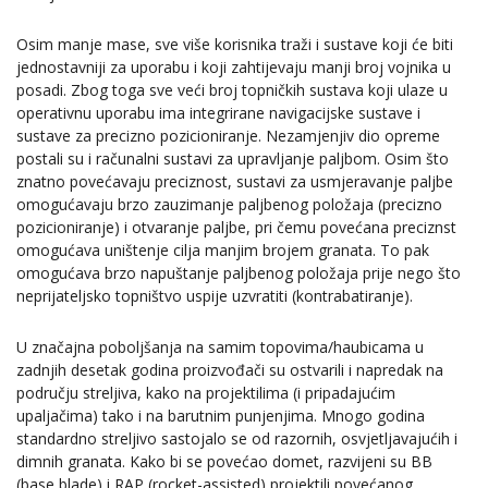
Osim manje mase, sve više korisnika traži i sustave koji će biti
jednostavniji za uporabu i koji zahtijevaju manji broj vojnika u
posadi. Zbog toga sve veći broj topničkih sustava koji ulaze u
operativnu uporabu ima integrirane navigacijske sustave i
sustave za precizno pozicioniranje. Nezamjenjiv dio opreme
postali su i računalni sustavi za upravljanje paljbom. Osim što
znatno povećavaju preciznost, sustavi za usmjeravanje paljbe
omogućavaju brzo zauzimanje paljbenog položaja (precizno
pozicioniranje) i otvaranje paljbe, pri čemu povećana preciznst
omogućava uništenje cilja manjim brojem granata. To pak
omogućava brzo napuštanje paljbenog položaja prije nego što
neprijateljsko topništvo uspije uzvratiti (kontrabatiranje).
U značajna poboljšanja na samim topovima/haubicama u
zadnjih desetak godina proizvođači su ostvarili i napredak na
području streljiva, kako na projektilima (i pripadajućim
upaljačima) tako i na barutnim punjenjima. Mnogo godina
standardno streljivo sastojalo se od razornih, osvjetljavajućih i
dimnih granata. Kako bi se povećao domet, razvijeni su BB
(base blade) i RAP (rocket-assisted) projektili povećanog