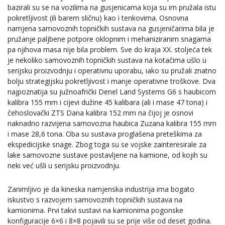
bazirali su se na vozilima na gusjenicama koja su im pružala istu
pokretljivost (ili barem sličnu) kao i tenkovima. Osnovna
namjena samovoznih topničkih sustava na gusjeničarima bila je
pružanje paljbene potpore oklopnim i mehaniziranim snagama
pa njihova masa nije bila problem. Sve do kraja XX. stoljeća tek
je nekoliko samovoznih topničkih sustava na kotačima ušlo u
serijsku proizvodnju i operativnu uporabu, iako su pružali znatno
bolju strategijsku pokretljivost i manje operativne troškove. Dva
najpoznatija su južnoafrički Denel Land Systems G6 s haubicom
kalibra 155 mm i cijevi dužine 45 kalibara (ali i mase 47 tona) i
čehoslovački ZTS Dana kalibra 152 mm na čijoj je osnovi
naknadno razvijena samovozna haubica Zuzana kalibra 155 mm
i mase 28,6 tona. Oba su sustava proglašena preteškima za
ekspedicijske snage. Zbog toga su se vojske zainteresirale za
lake samovozne sustave postavljene na kamione, od kojih su
neki već ušli u serijsku proizvodnju.
Zanimljivo je da kineska namjenska industrija ima bogato
iskustvo s razvojem samovoznih topničkih sustava na
kamionima. Prvi takvi sustavi na kamionima pogonske
konfiguracije 6×6 i 8×8 pojavili su se prije više od deset godina.