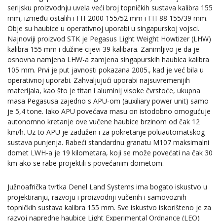
serijsku proizvodnju uvela veći broj topničkih sustava kalibra 155
mm, između ostalih i FH-2000 155/52 mm i FH-88 155/39 mm.
Obje su haubice u operativnoj uporabi u singapurskoj vojsci.
Najnoviji proizvod STK je Pegasus Light Weight Howtizer (LHW)
kalibra 155 mm i dužine cijevi 39 kalibara. Zanimljivo je da je
osnovna namjena LHW-a zamjena singapurskih haubica kalibra
105 mm. Prvi je put javnosti pokazana 2005., kad je već bila u
operativnoj uporabi. Zahvaljujući uporabi najsuvremenijih
materijala, kao što je titan i aluminij visoke čvrstoće, ukupna
masa Pegasusa zajedno s APU-om (auxiliary power unit) samo
je 5,4 tone. Iako APU povećava masu on istodobno omogućuje
autonomno kretanje ove vučene haubice brzinom od čak 12
km/h. Uz to APU je zadužen i za pokretanje poluautomatskog
sustava punjenja. Rabeći standardnu granatu M107 maksimalni
domet LWH-a je 19 kilometara, koji se može povećati na čak 30
km ako se rabe projektili s povećanim dometom.
Južnoafrička tvrtka Denel Land Systems ima bogato iskustvo u
projektiranju, razvoju i proizvodnji vučenih i samovoznih
topničkih sustava kalibra 155 mm. Sve iskustvo iskorišteno je za
razvoj napredne haubice Light Experimental Ordnance (LEO)