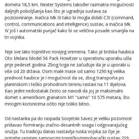
dometa 18,5 km. Nexter Systems također razmatra mogućnosti
daljnjih poboljšanja kao što je ugradnja sustava za
pozicioniranje. Inačica Mk III tako bi mogla dobiti C3I (command,
control, communications and intelligence) sustav, a inačica Mk
IV još i automatski punjač kako bi se veličina posade smanjila na
tri vojnika.
Nije sve lako topništvo novijeg vremena. Tako je brdska haubica
Oto Melara Model 56 Pack Howitzer u operativnu uporabu ušla
prije pedeset godina. Zbog toga ne začuđuje da je u uporabi u
više od 20 država. Osim male mase od samo 1290 kg velika
prednost haubice je i mogućnost da se, zbog transporta po
planinskom i teško prohodnom terenu rastavi na 11 dijelova.
Kao jedini nedostatak često se navodi da joj je maksimalni
domet s američkom granatom M1 “samo” 10 575 metara, što
mnogim korisnicima očito nije toliko bitno.
Od nastanka pa do raspada Sovjetski Savez je veliku pozornost
pridavao formiranju zračno-desantnih snaga i odgovarajućeg
oružja. Tu tradiciju danas nastavlja ruska vojska za čije je
potrebe razvijen samovozni topničko/minobacački sustav 2S9