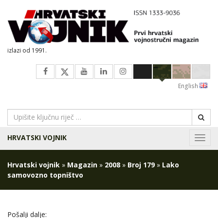
izlazi od 1991.
English
HRVATSKI VOJNIK
Navig
Hrvatski vojnik
»
Magazin
»
2008
»
Broj 179
»
Lako
samovozno topništvo
Pošalji dalje: