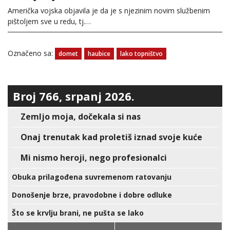
Američka vojska objavila je da je s njezinim novim službenim
pištoljem sve u redu, tj.…
Označeno sa:
domet
haubice
lako topništvo
Broj 766, srpanj 2026.
Zemljo moja, dočekala si nas
Onaj trenutak kad proletiš iznad svoje kuće
Mi nismo heroji, nego profesionalci
Obuka prilagođena suvremenom ratovanju
Donošenje brze, pravodobne i dobre odluke
Što se krvlju brani, ne pušta se lako