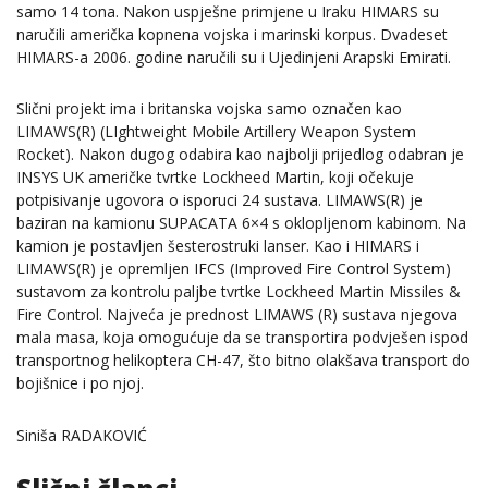
samo 14 tona. Nakon uspješne primjene u Iraku HIMARS su
naručili američka kopnena vojska i marinski korpus. Dvadeset
HIMARS-a 2006. godine naručili su i Ujedinjeni Arapski Emirati.
Slični projekt ima i britanska vojska samo označen kao
LIMAWS(R) (LIghtweight Mobile Artillery Weapon System
Rocket). Nakon dugog odabira kao najbolji prijedlog odabran je
INSYS UK američke tvrtke Lockheed Martin, koji očekuje
potpisivanje ugovora o isporuci 24 sustava. LIMAWS(R) je
baziran na kamionu SUPACATA 6×4 s oklopljenom kabinom. Na
kamion je postavljen šesterostruki lanser. Kao i HIMARS i
LIMAWS(R) je opremljen IFCS (Improved Fire Control System)
sustavom za kontrolu paljbe tvrtke Lockheed Martin Missiles &
Fire Control. Najveća je prednost LIMAWS (R) sustava njegova
mala masa, koja omogućuje da se transportira podvješen ispod
transportnog helikoptera CH-47, što bitno olakšava transport do
bojišnice i po njoj.
Siniša RADAKOVIĆ