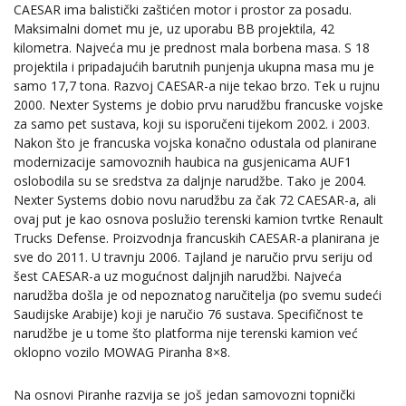
CAESAR ima balistički zaštićen motor i prostor za posadu.
Maksimalni domet mu je, uz uporabu BB projektila, 42
kilometra. Najveća mu je prednost mala borbena masa. S 18
projektila i pripadajućih barutnih punjenja ukupna masa mu je
samo 17,7 tona. Razvoj CAESAR-a nije tekao brzo. Tek u rujnu
2000. Nexter Systems je dobio prvu narudžbu francuske vojske
za samo pet sustava, koji su isporučeni tijekom 2002. i 2003.
Nakon što je francuska vojska konačno odustala od planirane
modernizacije samovoznih haubica na gusjenicama AUF1
oslobodila su se sredstva za daljnje narudžbe. Tako je 2004.
Nexter Systems dobio novu narudžbu za čak 72 CAESAR-a, ali
ovaj put je kao osnova poslužio terenski kamion tvrtke Renault
Trucks Defense. Proizvodnja francuskih CAESAR-a planirana je
sve do 2011. U travnju 2006. Tajland je naručio prvu seriju od
šest CAESAR-a uz mogućnost daljnjih narudžbi. Najveća
narudžba došla je od nepoznatog naručitelja (po svemu sudeći
Saudijske Arabije) koji je naručio 76 sustava. Specifičnost te
narudžbe je u tome što platforma nije terenski kamion već
oklopno vozilo MOWAG Piranha 8×8.
Na osnovi Piranhe razvija se još jedan samovozni topnički