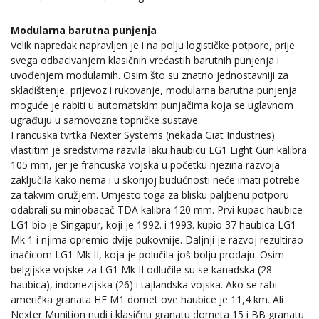
Modularna barutna punjenja
Velik napredak napravljen je i na polju logističke potpore, prije
svega odbacivanjem klasičnih vrećastih barutnih punjenja i
uvođenjem modularnih. Osim što su znatno jednostavniji za
skladištenje, prijevoz i rukovanje, modularna barutna punjenja
moguće je rabiti u automatskim punjačima koja se uglavnom
ugrađuju u samovozne topničke sustave.
Francuska tvrtka Nexter Systems (nekada Giat Industries)
vlastitim je sredstvima razvila laku haubicu LG1 Light Gun kalibra
105 mm, jer je francuska vojska u početku njezina razvoja
zaključila kako nema i u skorijoj budućnosti neće imati potrebe
za takvim oružjem. Umjesto toga za blisku paljbenu potporu
odabrali su minobacač TDA kalibra 120 mm. Prvi kupac haubice
LG1 bio je Singapur, koji je 1992. i 1993. kupio 37 haubica LG1
Mk 1 i njima opremio dvije pukovnije. Daljnji je razvoj rezultirao
inačicom LG1 Mk II, koja je polučila još bolju prodaju. Osim
belgijske vojske za LG1 Mk II odlučile su se kanadska (28
haubica), indonezijska (26) i tajlandska vojska. Ako se rabi
američka granata HE M1 domet ove haubice je 11,4 km. Ali
Nexter Munition nudi i klasičnu granatu dometa 15 i BB granatu