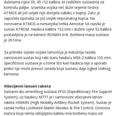
dužinama cijevi 39, 45 i 52 kalibra, te različitim sustavima za
kontrolu paljbe. Izraelska vojska već duže vrijeme testira
ATMOS ali još uvijek nije donijela odluku o kupnji. Zato je
započela isporuka za još uvijek nepoznatog kupca. Na
osnovama ATMOS-a rumunjska tvrtka Aerostar SA razvila je
sustav ATROM. Haubica kalibra 152 mm i dužine cijevi 52 kalibra
postavljena je na kamion ROMAN 6×6. Borbena masa sustava
je 26 tona.
Za potrebe srpske vojske tamošnja je industrija razvila
samovozni sustav koji rabi staru haubicu M56-2 kalibra 105 mm.
Specifičnost sustava je u tome što kad haubica nije u uporabi
preko nje može prevući cerada koja sustavu daje izgled civilnog
kamiona.
Višecijevni lanseri raketa
Sastavni dio američkog sustava EFSS (Expeditionary Fire Support
System), uz haubicu M777 je i samovozni višecijevni lanser
raketa HIMARS (HIgh Mobility Artillery Rocket System). Sustav je
razvila tvrtka Lockheed Martin Missiles & Fire Control. Osnovna
inačica koja nema oklopljenu kabinu ima borbenu masu od