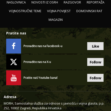
NASLOVNICA
NOVOSTI IZ OSRH
RAZGOVOR
REPORTAŽA
VOJNOSTRUČNE TEME
VOJNA POVIJEST
DOMOVINSKI RAT
MAGAZIN
Pratite nas
Like
Pronađite nas na Facebook-u
Follow
Pronađite nas na X-u
Follow
Pratite naš Youtube kanal
Adresa
MORH, Samostalna služba za odnose s javnošću i vojna glasila, p.p.
252, 10002 Zagreb, Republika Hrvatska