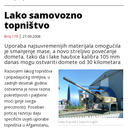
Lako samovozno
topništvo
Broj 179
27.09.2008
Uporaba najsuvremenijih materijala omogućila
je smanjenje mase, a novo streljivo povećanje
dometa, tako da i lake haubice kalibra 105 mm
danas mogu ostvariti domete od 30 kilometara
Razvojem lakog topništva
i pripadajućeg streljiva, u
zadnjih desetak godina
ostvarena je nova razina
pokretljivosti i paljbene
moći (prije svega
preciznosti). Poseban
poticaj razvoju daju
specifični uvjeti uporabe
Laka kupola s topom Light
topništva u Afganistanu,