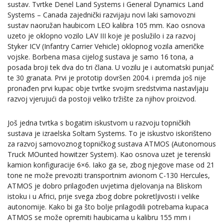
sustav. Tvrtke Denel Land Systems i General Dynamics Land
Systems – Canada zajednički razvijaju novi laki samovozni
sustav naoružan haubicom LEO kalibra 105 mm. Kao osnova
uzeto je oklopno vozilo LAV III koje je poslužilo i za razvoj
Styker ICV (Infantry Carrier Vehicle) oklopnog vozila američke
vojske. Borbena masa cijelog sustava je samo 16 tona, a
posada broji tek dva do tri člana. U vozilu je i automatski punjač
te 30 granata. Prvi je prototip dovršen 2004. i premda još nije
pronađen prvi kupac obje tvrtke svojim sredstvima nastavljaju
razvoj vjerujući da postoji veliko tržište za njihov proizvod.
Još jedna tvrtka s bogatim iskustvom u razvoju topničkih
sustava je izraelska Soltam Systems. To je iskustvo iskorišteno
za razvoj samovoznog topničkog sustava ATMOS (Autonomous
Truck MOunted howitzer System). Kao osnova uzet je terenski
kamion konfiguracije 6×6. Iako ga se, zbog njegove mase od 21
tone ne može prevoziti transportnim avionom C-130 Hercules,
ATMOS je dobro prilagođen uvjetima djelovanja na Bliskom
istoku i u Africi, prije svega zbog dobre pokretljivosti i velike
autonomije. Kako bi ga što bolje prilagodili potrebama kupaca
ATMOS se može opremiti haubicama u kalibru 155 mm i