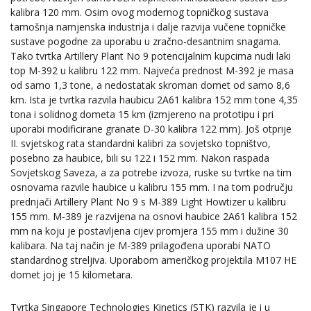
kalibra 120 mm. Osim ovog modernog topničkog sustava
tamošnja namjenska industrija i dalje razvija vučene topničke
sustave pogodne za uporabu u zračno-desantnim snagama.
Tako tvrtka Artillery Plant No 9 potencijalnim kupcima nudi laki
top M-392 u kalibru 122 mm. Najveća prednost M-392 je masa
od samo 1,3 tone, a nedostatak skroman domet od samo 8,6
km. Ista je tvrtka razvila haubicu 2A61 kalibra 152 mm tone 4,35
tona i solidnog dometa 15 km (izmjereno na prototipu i pri
uporabi modificirane granate D-30 kalibra 122 mm). Još otprije
II. svjetskog rata standardni kalibri za sovjetsko topništvo,
posebno za haubice, bili su 122 i 152 mm. Nakon raspada
Sovjetskog Saveza, a za potrebe izvoza, ruske su tvrtke na tim
osnovama razvile haubice u kalibru 155 mm. I na tom području
prednjači Artillery Plant No 9 s M-389 Light Howtizer u kalibru
155 mm. M-389 je razvijena na osnovi haubice 2A61 kalibra 152
mm na koju je postavljena cijev promjera 155 mm i dužine 30
kalibara. Na taj način je M-389 prilagođena uporabi NATO
standardnog streljiva. Uporabom američkog projektila M107 HE
domet joj je 15 kilometara.
Tvrtka Singapore Technologies Kinetics (STK) razvila je i u