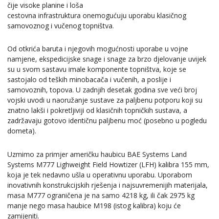
čije visoke planine i loša
cestovna infrastruktura onemogućuju uporabu klasičnog
samovoznog i vučenog topništva.
Od otkrića baruta i njegovih mogućnosti uporabe u vojne
namjene, ekspedicijske snage i snage za brzo djelovanje uvijek
su u svom sastavu imale komponente topništva, koje se
sastojalo od teških minobacača i vučenih, a poslije i
samovoznih, topova. U zadnjih desetak godina sve veći broj
vojski uvodi u naoružanje sustave za paljbenu potporu koji su
znatno lakši i pokretljiviji od klasičnih topničkih sustava, a
zadržavaju gotovo identičnu paljbenu moć (posebno u pogledu
dometa).
Uzmimo za primjer američku haubicu BAE Systems Land
Systems M777 Lighweight Field Howtizer (LFH) kalibra 155 mm,
koja je tek nedavno ušla u operativnu uporabu. Uporabom
inovativnih konstrukcijskih rješenja i najsuvremenijih materijala,
masa M777 ograničena je na samo 4218 kg, ili čak 2975 kg
manje nego masa haubice M198 (istog kalibra) koju će
zamijeniti.