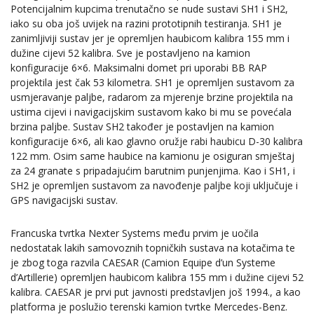
Potencijalnim kupcima trenutačno se nude sustavi SH1 i SH2,
iako su oba još uvijek na razini prototipnih testiranja. SH1 je
zanimljiviji sustav jer je opremljen haubicom kalibra 155 mm i
dužine cijevi 52 kalibra. Sve je postavljeno na kamion
konfiguracije 6×6. Maksimalni domet pri uporabi BB RAP
projektila jest čak 53 kilometra. SH1 je opremljen sustavom za
usmjeravanje paljbe, radarom za mjerenje brzine projektila na
ustima cijevi i navigacijskim sustavom kako bi mu se povećala
brzina paljbe. Sustav SH2 također je postavljen na kamion
konfiguracije 6×6, ali kao glavno oružje rabi haubicu D-30 kalibra
122 mm. Osim same haubice na kamionu je osiguran smještaj
za 24 granate s pripadajućim barutnim punjenjima. Kao i SH1, i
SH2 je opremljen sustavom za navođenje paljbe koji uključuje i
GPS navigacijski sustav.
Francuska tvrtka Nexter Systems među prvim je uočila
nedostatak lakih samovoznih topničkih sustava na kotačima te
je zbog toga razvila CAESAR (Camion Equipe d’un Systeme
d’Artillerie) opremljen haubicom kalibra 155 mm i dužine cijevi 52
kalibra. CAESAR je prvi put javnosti predstavljen još 1994., a kao
platforma je poslužio terenski kamion tvrtke Mercedes-Benz.