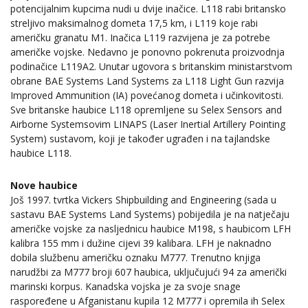
potencijalnim kupcima nudi u dvije inačice. L118 rabi britansko
streljivo maksimalnog dometa 17,5 km, i L119 koje rabi
američku granatu M1. Inačica L119 razvijena je za potrebe
američke vojske. Nedavno je ponovno pokrenuta proizvodnja
podinačice L119A2. Unutar ugovora s britanskim ministarstvom
obrane BAE Systems Land Systems za L118 Light Gun razvija
Improved Ammunition (IA) povećanog dometa i učinkovitosti.
Sve britanske haubice L118 opremljene su Selex Sensors and
Airborne Systemsovim LINAPS (Laser Inertial Artillery Pointing
System) sustavom, koji je također ugrađen i na tajlandske
haubice L118.
Nove haubice
Još 1997. tvrtka Vickers Shipbuilding and Engineering (sada u
sastavu BAE Systems Land Systems) pobijedila je na natječaju
američke vojske za nasljednicu haubice M198, s haubicom LFH
kalibra 155 mm i dužine cijevi 39 kalibara. LFH je naknadno
dobila službenu američku oznaku M777. Trenutno knjiga
narudžbi za M777 broji 607 haubica, uključujući 94 za američki
marinski korpus. Kanadska vojska je za svoje snage
raspoređene u Afganistanu kupila 12 M777 i opremila ih Selex