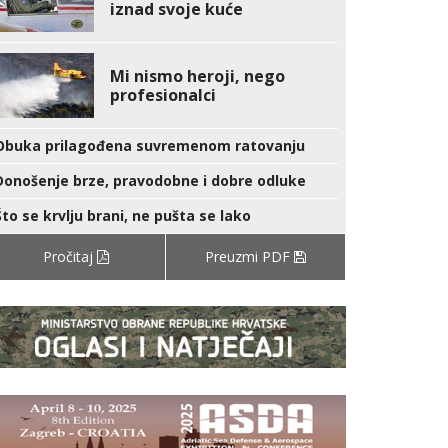
iznad svoje kuće
Mi nismo heroji, nego
profesionalci
Obuka prilagođena suvremenom ratovanju
Donošenje brze, pravodobne i dobre odluke
Što se krvlju brani, ne pušta se lako
Pročitaj
Preuzmi PDF