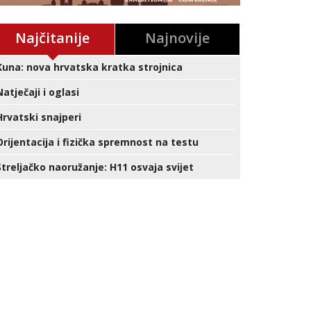
Najčitanije
Najnovije
Kuna: nova hrvatska kratka strojnica
Natječaji i oglasi
Hrvatski snajperi
Orijentacija i fizička spremnost na testu
Streljačko naoružanje: H11 osvaja svijet