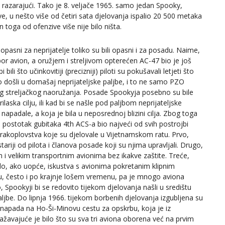
o razarajući. Tako je 8. veljače 1965. samo jedan Spooky,
ve, u nešto više od četiri sata djelovanja ispalio 20 500 metaka
toga od ofenzive više nije bilo ništa.
 opasni za neprijatelje toliko su bili opasni i za posadu. Naime,
spor avion, a oružjem i streljivom opterećen AC-47 bio je još
i bili što učinkovitiji (precizniji) piloti su pokušavali letjeti što
to došli u domašaj neprijateljske paljbe, i to ne samo PZO
og streljačkog naoružanja. Posade Spookyja posebno su bile
laska cilju, ili kad bi se našle pod paljbom neprijateljske
napadale, a koja je bila u neposrednoj blizini cilja. Zbog toga
i postotak gubitaka 4th ACS-a bio najveći od svih postrojbi
rakoplovstva koje su djelovale u Vijetnamskom ratu. Prvo,
 stariji od pilota i članova posade koji su njima upravljali. Drugo,
im i velikim transportnim avionima bez ikakve zaštite. Treće,
 malo, ako uopće, iskustva s avionima pokretanim klipnim
ću, često i po krajnje lošem vremenu, pa je mnogo aviona
o, Spookyji bi se redovito tijekom djelovanja našli u središtu
paljbe. Do lipnja 1966. tijekom borbenih djelovanja izgubljena su
a napada na Ho-Ši-Minovu cestu za opskrbu, koja je iz
ažavajuće je bilo što su sva tri aviona oborena već na prvim