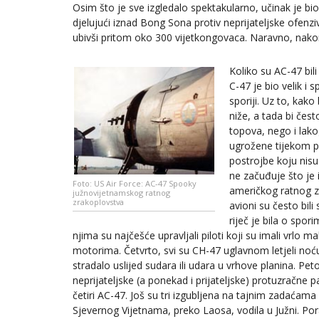
Osim što je sve izgledalo spektakularno, učinak je bi
djelujući iznad Bong Sona protiv neprijateljske ofenzi
ubivši pritom oko 300 vijetkongovaca. Naravno, nakon 
Koliko su AC-47 bili
C-47 je bio velik i 
sporiji. Uz to, kako b
niže, a tada bi čes
topova, nego i lak
ugrožene tijekom pri
postrojbe koju nisu 
ne začuđuje što je 
Foto: US Air Force: AC-47 Spooky
američkog ratnog z
južnovijetnamskog ratnog
zrakoplovstva
avioni su često bili
riječ je bila o spor
njima su najčešće upravljali piloti koji su imali vrlo
motorima. Četvrto, svi su CH-47 uglavnom letjeli no
stradalo uslijed sudara ili udara u vrhove planina. Pet
neprijateljske (a ponekad i prijateljske) protuzračne 
četiri AC-47. Još su tri izgubljena na tajnim zadaćam
Sjevernog Vijetnama, preko Laosa, vodila u Južni. Por