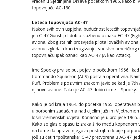
vraćen u Sjedinjene Države početkom 1965. kako bi vo
topovnjače AC-130.
Leteća topovnjača AC-47
Nakon svih ovih uspjeha, budućnost letećih topovnja
je i C-47 Gunship I dobio službenu oznaku FC-47 (Figh
aviona. Zbog stalnih prosvjeda pilota lovačkih aviona
avionu izgledala kao izrugivanje, vodstvo američkog r
topovnjaču ipak označi kao AC-47 (A kao Attack).
Ime Spooky prvi se put pojavilo početkom 1966., kad 
Commando Squadron (ACS) postala operativna. Naime
Puff. Problem s pozivnim znakom javio se kad je 7th 
njihove avione. Tako je AC-47 dobio i ime – Spooky.
Kako je od kraja 1964. do početka 1965. operativan 
u borbenim zadaćama nad cijelim Južnim Vijetnamom
loših vremenskih uvjeta. Konačno je u proljeće 1965. 
Kako se glas o spasu iz zraka širio među kopnenom vo
na tome da upravo njegova postrojba dobije potporu 
još su četiri “poštanska” C-47 pretvorena u AC-47. Je