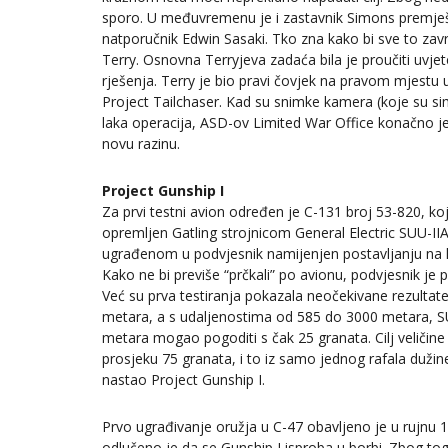
sporo. U međuvremenu je i zastavnik Simons premje
natporučnik Edwin Sasaki. Tko zna kako bi sve to završi
Terry. Osnovna Terryjeva zadaća bila je proučiti uvj
rješenja. Terry je bio pravi čovjek na pravom mjestu 
Project Tailchaser. Kad su snimke kamera (koje su sim
laka operacija, ASD-ov Limited War Office konačno j
novu razinu.
Project Gunship I
Za prvi testni avion određen je C-131 broj 53-820, koj
opremljen Gatling strojnicom General Electric SUU-II
ugrađenom u podvjesnik namijenjen postavljanju na la
Kako ne bi previše “prčkali” po avionu, podvjesnik je p
Već su prva testiranja pokazala neočekivane rezultate
metara, a s udaljenostima od 585 do 3000 metara, SUU-
metara mogao pogoditi s čak 25 granata. Cilj veličin
prosjeku 75 granata, i to iz samo jednog rafala duži
nastao Project Gunship I.
Prvo ugrađivanje oružja u C-47 obavljeno je u rujnu 19
odlučeno je da se Gunship I isproba u borbi. Zbog tog