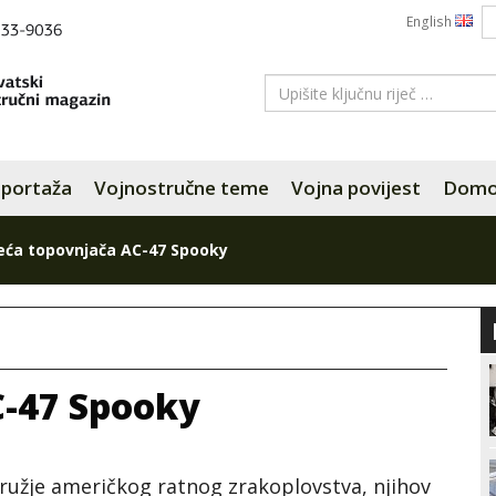
English
portaža
Vojnostručne teme
Vojna povijest
Domov
eća topovnjača AC-47 Spooky
C-47 Spooky
ružje američkog ratnog zrakoplovstva, njihov