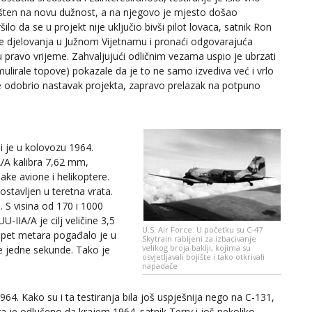
šten na novu dužnost, a na njegovo je mjesto došao
lo da se u projekt nije uključio bivši pilot lovaca, satnik Ron
ete djelovanja u Južnom Vijetnamu i pronaći odgovarajuća
u pravo vrijeme. Zahvaljujući odličnim vezama uspio je ubrzati
ulirale topove) pokazale da je to ne samo izvediva već i vrlo
e odobrio nastavak projekta, zapravo prelazak na potpuno
i je u kolovozu 1964.
A/A kalibra 7,62 mm,
ke avione i helikoptere.
ostavljen u teretna vrata.
. S visina od 170 i 1000
IIA/A je cilj veličine 3,5
U.S. Air Force: U početku su C-47
e pet metara pogađalo je u
Skytrain rabljeni za izbacivanje
velikog broja baklji, kojima su
ne jedne sekunde. Tako je
osvjetljavali bojište i tako otkrivali
napadače
64. Kako su i ta testiranja bila još uspješnija nego na C-131,
a je odlučeno da krajem 1964. satnik Terry i još nekoliko