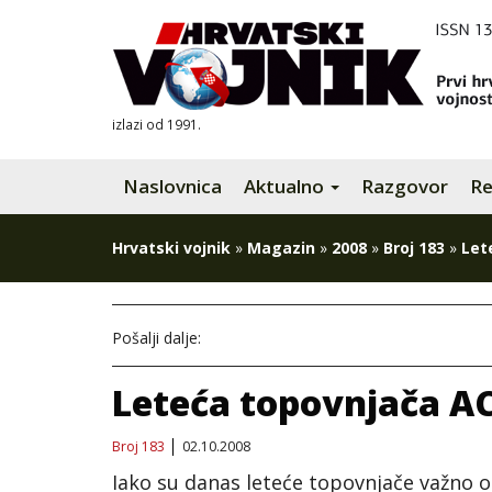
izlazi od 1991.
Naslovnica
Aktualno
Razgovor
Re
Hrvatski vojnik
»
Magazin
»
2008
»
Broj 183
»
Let
Pošalji dalje:
Leteća topovnjača A
Broj 183
02.10.2008
Iako su danas leteće topovnjače važno o