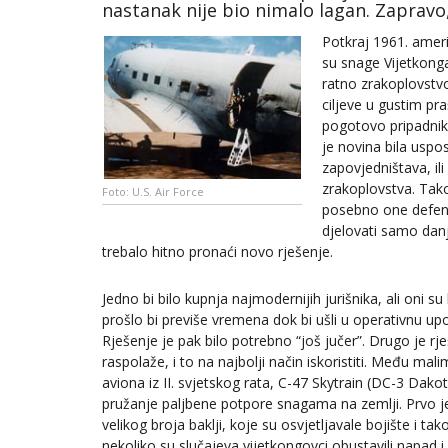
nastanak nije bio nimalo lagan. Zapravo,
Potkraj 1961. ameri
su snage Vijetkonga,
ratno zrakoplovstvo
ciljeve u gustim p
pogotovo pripadnika
je novina bila uspo
zapovjedništava, i
zrakoplovstva. Tako
Foto: U.S. Air Force
posebno one defenzi
djelovati samo dan
trebalo hitno pronaći novo rješenje.
Jedno bi bilo kupnja najmodernijih jurišnika, ali oni su
prošlo bi previše vremena dok bi ušli u operativnu up
Rješenje je pak bilo potrebno “još jučer”. Drugo je r
raspolaže, i to na najbolji način iskoristiti. Među mali
aviona iz II. svjetskog rata, C-47 Skytrain (DC-3 Dako
pružanje paljbene potpore snagama na zemlji. Prvo je 
velikog broja baklji, koje su osvjetljavale bojište i ta
nekoliko su slučajeva vijetkongovci obustavili napad i p