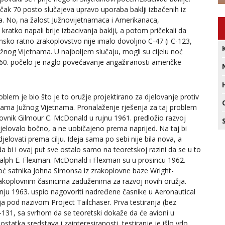
 čak 70 posto slučajeva upravo uporaba baklji izbačenih iz
a. No, na žalost Južnovijetnamaca i Amerikanaca,
t kratko napali brije izbacivanja baklji, a potom pričekali da
amsko ratno zrakoplovstvo nije imalo dovoljno C-47 (i C-123,
Južnog Vijetnama. U najboljem slučaju, mogli su cijelu noć
1960. počelo je naglo povećavanje angažiranosti američke
blem je bio što je to oružje projektirano za djelovanje protiv
umama Južnog Vijetnama. Pronalaženje rješenja za taj problem
vnik Gilmour C. McDonald u rujnu 1961. predložio razvoj
elovalo bočno, a ne uobičajeno prema naprijed. Na taj bi
lovati prema cilju. Ideja sama po sebi nije bila nova, a
da bi i ovaj put sve ostalo samo na teoretskoj razini da se u to
 Ralph E. Flexman. McDonald i Flexman su u prosincu 1962.
moć satnika Johna Simonsa iz zrakoplovne baze Wright-
rakoplovnim časnicima zaduženima za razvoj novih oružja.
nju 1963. uspio nagovoriti nadređene časnike u Aeronautical
 pod nazivom Project Tailchaser. Prva testiranja (bez
-131, sa svrhom da se teoretski dokaže da će avioni u
tatka sredstava i zainteresiranosti, testiranje je išlo vrlo