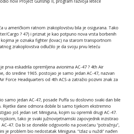
dio novi Project Gunship II, program razvoja leteće
ča u američkom ratnom zrakoplovstvu bila je osigurana. Tako
ter/Cargo ? 47) i priznat je kao potpuno nova vrsta borbenih
, kojima je oznaka fighter (lovac) na starom transportnom
atnog zrakoplovstva odlučilo je da svoju prvu leteću
je prva eskadrila opremljena avionima AC-47 ? 4th Air
, do sredine 1965. postojao je samo jedan AC-47, nazvan
Air Force Headquarters od 4th ACS-a zatražio pozivni znak za
bio samo jedan AC-47, posade Puffa su doslovno svaki dan bile
. Rijetke dane odmora dobile bi samo tijekom ekstremno
stigao još jedan set Miniguna, kojim su opremili drugi AC-47.
jskom, tako je svaki južnovijetnamski zapovjednik inzistirao
AC-47. Da bi se donekle odgovorilo na povećanu “potražnju”,
dini je problem bio nedostatak Miniguna. “Izlaz u nuždi” nađen