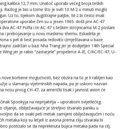
ning kalibra 12,7 mm. Unatoč uporabi većeg broja teških
ošiji. Razlog je bio u tome što je svih 10 M-2 u minuti moglo
gun. Uz to, tijekom dugotrajne paljbe, M-2 bi često imali
 operativne uporabe čim su u jesen 1965. došli prvi AC-47
 dva AC-47 Puffa i tri AC-47 s teškim strojnicama M-2 poslani
a i prebojavanje u novu maskirnu shemu. Eskadrila je
iona s pet ili šest posada redovito izmještavana u baze
trajno zadržan u bazi Nha Trang jer je dodijeljen 14th Special
ing jer je rabio “zastarjele” propelerce A-IE, C/AC/EC-47, U-
nove borbene mogućnosti, bez obzira na to je li rabljen kao
užje u slamanju vijetminskih napada, pa je uskoro nazvan
a nosu prvog CH-47, za američki tisak i javnost avion će
učinak Spookyja na neprijatelja – uporabom svijetlećeg
 ciljanje, obilježavajuće je streljivo stvaralo paniku u
ovoljno da se svaki peti metak zamijeni obilježavajućim i noću
ućih metaka koji su letjeli iz aviona prema cilju stvarala bi
obno postizalo se da neprekinuta bujica metaka pada na cilj.