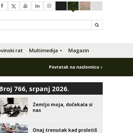
inski rat
Multimedija
Magazin
Povratak na naslovnicu
»
Broj 766, srpanj 2026.
Zemljo moja, dočekala si
nas
Onaj trenutak kad proletiš