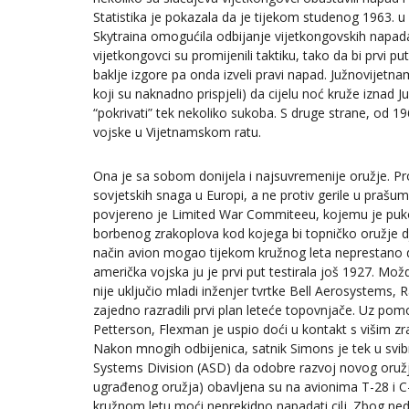
Statistika je pokazala da je tijekom studenog 1963. u
Skytraina omogućila odbijanje vijetkongovskih napad
vijetkongovci su promijenili taktiku, tako da bi prvi pu
baklje izgore pa onda izveli pravi napad. Južnovijetn
koji su naknadno prispjeli) da cijelu noć kruže iznad 
“pokrivati” tek nekoliko sukoba. S druge strane, od 
vojske u Vijetnamskom ratu.
Ona je sa sobom donijela i najsuvremenije oružje. Pro
sovjetskih snaga u Europi, a ne protiv gerile u praš
povjereno je Limited War Commiteeu, kojemu je puko
borbenog zrakoplova kod kojega bi topničko oružje dj
način avion mogao tijekom kružnog leta neprestano dje
američka vojska ju je prvi put testirala još 1927. Mož
nije uključio mladi inženjer tvrtke Bell Aerosystems,
zajedno razradili prvi plan leteće topovnjače. Uz po
Petterson, Flexman je uspio doći u kontakt s višim z
Nakon mnogih odbijenica, satnik Simons je tek u svib
Systems Division (ASD) da odobre razvoj novog oružja
ugrađenog oružja) obavljena su na avionima T-28 i C
kružnom letu moći neprekidno napadati cilj. Zbog nedos