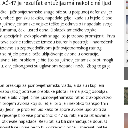
 AC-47 je rezultat entuzijazma nekolicine ljudi
čke i južnovijetnamske snage bile su u potpunoj defenzivi jer
 rabeći gerilsku taktiku, napadale gdje i kada su htjele. Slabo
 južnovijetnamske vojske teško je otkrivalo i napadalo svoje
rašumama, čak i usred dana. Dolazak američke vojske,
 specijalnih zrakoplovnih snaga, to je trebao promijeniti. Prva
stava stalne radioveze između isturenih postrojbi i nadređenih
li izravno sa zapovjedništvom južnovijetnamskog ratnog
 se htjelo postići brže uključivanje aviona u operacije,
vne. No, problem je bio što su južnovijetnamski piloti mogli
ju, a vijetkongovci su uglavnom napadali noću. Zbog toga je
 bili preskupi za južnovijetnamsku vladu, a da su i kupljeni
orabu (zbog potrebe preobuke pilota i zemaljskog osoblja).
ješenje bilo vidjeti čime južnovijetnamsko ratno zrakoplovstvo
m brojem aviona koji su letjeli bilo je i nekoliko transportnih
ta). Jedini je problem bio kako te spore avione uporabiti za
rješenje bilo više pomoćno: C-47 su rabljeni za izbacivanje
ko otkrivale napadače. Rezultati su bili iznenađujuće dobri. U
ovukli se i prije nego bi Skytrainovi počeli izbacivati baklje.