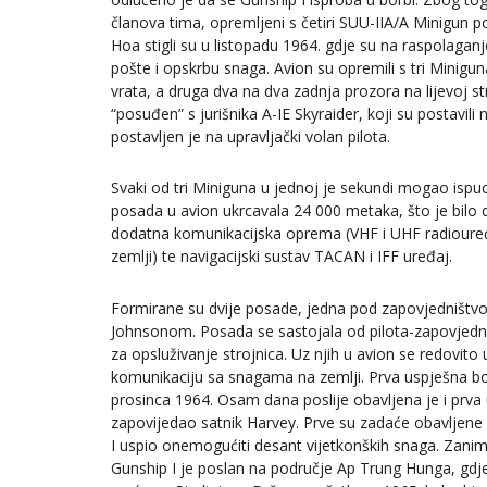
članova tima, opremljeni s četiri SUU-IIA/A Minigun 
Hoa stigli su u listopadu 1964. gdje su na raspolaganje
pošte i opskrbu snaga. Avion su opremili s tri Miniguna, 
vrata, a druga dva na dva zadnja prozora na lijevoj str
“posuđen” s jurišnika A-IE Skyraider, koji su postavili n
postavljen je na upravljački volan pilota.
Svaki od tri Miniguna u jednoj je sekundi mogao isp
posada u avion ukrcavala 24 000 metaka, što je bilo d
dodatna komunikacijska oprema (VHF i UHF radioure
zemlji) te navigacijski sustav TACAN i IFF uređaj.
Formirane su dvije posade, jedna pod zapovjedništv
Johnsonom. Posada se sastojala od pilota-zapovjednik
za opsluživanje strojnica. Uz njih u avion se redovito
komunikaciju sa snagama na zemlji. Prva uspješna bo
prosinca 1964. Osam dana poslije obavljena je i prva
zapovijedao satnik Harvey. Prve su zadaće obavljene 
I uspio onemogućiti desant vijetkonških snaga. Zani
Gunship I je poslan na područje Ap Trung Hunga, gdje 