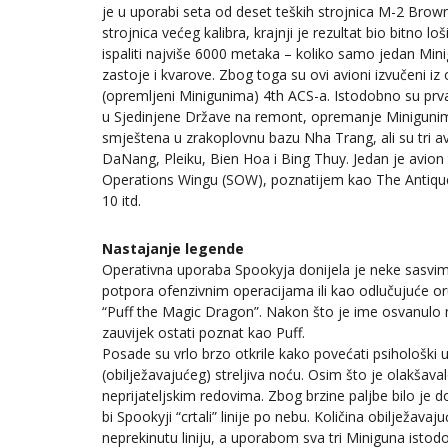
je u uporabi seta od deset teških strojnica M-2 Brow
strojnica većeg kalibra, krajnji je rezultat bio bitno l
ispaliti najviše 6000 metaka – koliko samo jedan Mini
zastoje i kvarove. Zbog toga su ovi avioni izvučeni iz
(opremljeni Minigunima) 4th ACS-a. Istodobno su prva
u Sjedinjene Države na remont, opremanje Minigunim
smještena u zrakoplovnu bazu Nha Trang, ali su tri av
DaNang, Pleiku, Bien Hoa i Bing Thuy. Jedan je avion 
Operations Wingu (SOW), poznatijem kao The Antique W
10 itd.
Nastajanje legende
Operativna uporaba Spookyja donijela je neke sasvim 
potpora ofenzivnim operacijama ili kao odlučujuće or
“Puff the Magic Dragon”. Nakon što je ime osvanulo n
zauvijek ostati poznat kao Puff.
Posade su vrlo brzo otkrile kako povećati psihološki 
(obilježavajućeg) streljiva noću. Osim što je olakšavalo
neprijateljskim redovima. Zbog brzine paljbe bilo je d
bi Spookyji “crtali” linije po nebu. Količina obilježavaj
neprekinutu liniju, a uporabom sva tri Miniguna istod