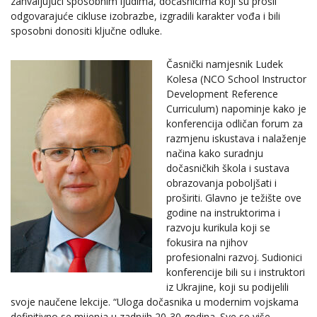
zahvaljujući sposobnim ljudima, dočasnicima koji su prošli
odgovarajuće cikluse izobrazbe, izgradili karakter vođa i bili
sposobni donositi ključne odluke.
Časnički namjesnik Ludek
Kolesa (NCO School Instructor
Development Reference
Curriculum) napominje kako je
konferencija odličan forum za
razmjenu iskustava i nalaženje
načina kako suradnju
dočasničkih škola i sustava
obrazovanja poboljšati i
proširiti. Glavno je težište ove
godine na instruktorima i
razvoju kurikula koji se
fokusira na njihov
profesionalni razvoj. Sudionici
konferencije bili su i instruktori
iz Ukrajine, koji su podijelili
svoje naučene lekcije. “Uloga dočasnika u modernim vojskama
definitivno se mijenja u zadnjih 20-30 godina. Sve se više