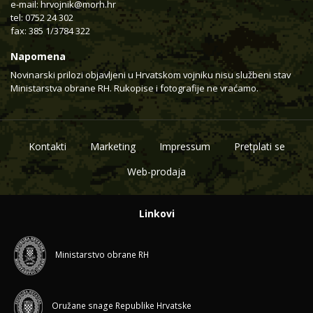
e-mail:
hrvojnik@morh.hr
tel: 0752 24 302
fax: 385 1/3784 322
Napomena
Novinarski prilozi objavljeni u Hrvatskom vojniku nisu službeni stav
Ministarstva obrane RH. Rukopise i fotografije ne vraćamo.
Kontakti
Marketing
Impressum
Pretplati se
Web-prodaja
Linkovi
Ministarstvo obrane RH
Oružane snage Republike Hrvatske