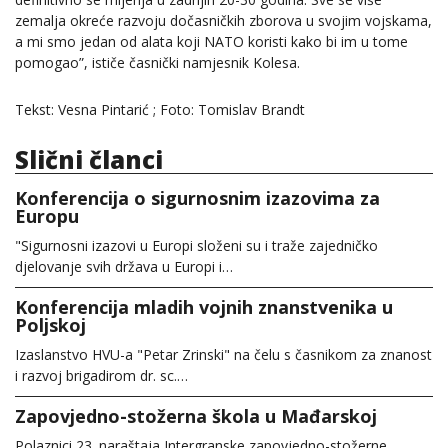
zemalja okreće razvoju dočasničkih zborova u svojim vojskama,
a mi smo jedan od alata koji NATO koristi kako bi im u tome
pomogao”, ističe časnički namjesnik Kolesa.
Tekst: Vesna Pintarić ; Foto: Tomislav Brandt
Slični članci
Konferencija o sigurnosnim izazovima za
Europu
"Sigurnosni izazovi u Europi složeni su i traže zajedničko
djelovanje svih država u Europi i…
Konferencija mladih vojnih znanstvenika u
Poljskoj
Izaslanstvo HVU-a "Petar Zrinski" na čelu s časnikom za znanost
i razvoj brigadirom dr. sc.…
Zapovjedno-stožerna škola u Mađarskoj
Polaznici 23. naraštaja Intergranske zapovjedno-stožerne