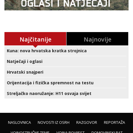
Najčitanije
Najnovije
Kuna: nova hrvatska kratka strojnica
Natječaji i oglasi
Hrvatski snajperi
Orijentacija i fizička spremnost na testu
Streljačko naoružanje: H11 osvaja svijet
NASLOVNICA
NOVOSTI IZ OSRH
RAZGOVOR
REPORTAŽA
VOJNOSTRUČNE TEME
VOJNA POVIJEST
DOMOVINSKI RAT