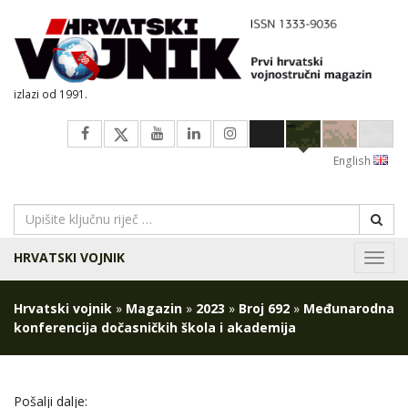
izlazi od 1991.
English
HRVATSKI VOJNIK
Navig
Hrvatski vojnik
»
Magazin
»
2023
»
Broj 692
»
Međunarodna
konferencija dočasničkih škola i akademija
Pošalji dalje: