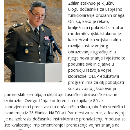
Zdilar istaknuo je ključnu
ulogu dočasnika za uspješno
funkcioniranje oružanih snaga.
Oni su, kako je rekao,
kralježnica i pokretački motor
modernih vojski. Istaknuo je
kako Hrvatska vojska stalno
razvija sustav vojnog
obrazovanja ugrađujući u
njega nova znanja i vještine te
podupire sve inicijative u
području razvoja vojne
izobrazbe. DEEP edukativni
program ima za cilj poboljšati
sustav vojnog školovanja
partnerskih zemalja, a uključuje časničke i dočasničke razine
izobrazbe. Ovogodišnja konferencija okupila je 80-ak
zapovjednika i predstavnika dočasničkih škola, obučnih središta i
akademija iz 26 članica NATO-a i Partnerstva za mir, a fokus joj
je na izobrazbi dočasnika instruktora te pronalaženju modusa za
što kvalitetnije implementiranje i prenošenje vojnih znanja na