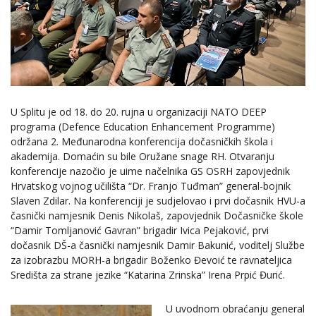
U Splitu je od 18. do 20. rujna u organizaciji NATO DEEP
programa (Defence Education Enhancement Programme)
održana 2. Međunarodna konferencija dočasničkih škola i
akademija. Domaćin su bile Oružane snage RH. Otvaranju
konferencije nazočio je uime načelnika GS OSRH zapovjednik
Hrvatskog vojnog učilišta “Dr. Franjo Tuđman” general-bojnik
Slaven Zdilar. Na konferenciji je sudjelovao i prvi dočasnik HVU-a
časnički namjesnik Denis Nikolaš, zapovjednik Dočasničke škole
“Damir Tomljanović Gavran” brigadir Ivica Pejaković, prvi
dočasnik DŠ-a časnički namjesnik Damir Bakunić, voditelj Službe
za izobrazbu MORH-a brigadir Boženko Đevoić te ravnateljica
Središta za strane jezike “Katarina Zrinska” Irena Prpić Đurić.
U uvodnom obraćanju general