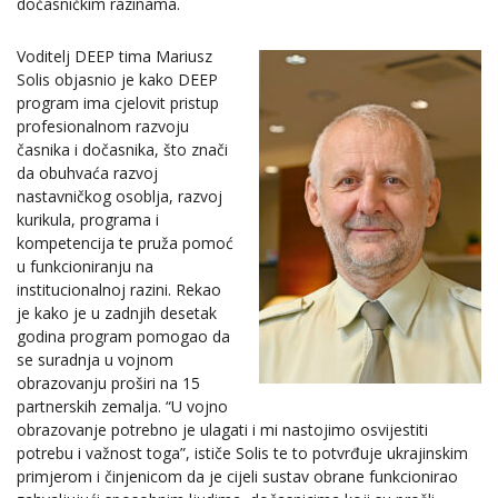
dočasničkim razinama.
Voditelj DEEP tima Mariusz
Solis objasnio je kako DEEP
program ima cjelovit pristup
profesionalnom razvoju
časnika i dočasnika, što znači
da obuhvaća razvoj
nastavničkog osoblja, razvoj
kurikula, programa i
kompetencija te pruža pomoć
u funkcioniranju na
institucionalnoj razini. Rekao
je kako je u zadnjih desetak
godina program pomogao da
se suradnja u vojnom
obrazovanju proširi na 15
partnerskih zemalja. “U vojno
obrazovanje potrebno je ulagati i mi nastojimo osvijestiti
potrebu i važnost toga”, ističe Solis te to potvrđuje ukrajinskim
primjerom i činjenicom da je cijeli sustav obrane funkcionirao