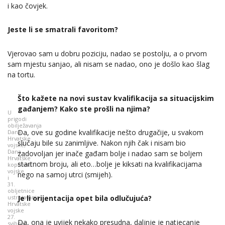
i kao čovjek.
Jeste li se smatrali favoritom?
Vjerovao sam u dobru poziciju, nadao se postolju, a o prvom
sam mjestu sanjao, ali nisam se nadao, ono je došlo kao šlag
na tortu.
Što kažete na novi sustav kvalifikacija sa situacijskim
gađanjem? Kako ste prošli na njima?
U
prigodi
obilježavanja
Da, ove su godine kvalifikacije nešto drugačije, u svakom
Dana
Hrvatske
slučaju bile su zanimljive. Nakon njih čak i nisam bio
vojske,
Dana
zadovoljan jer inače gađam bolje i nadao sam se boljem
Hrvatske
startnom broju, ali eto…bolje je kiksati na kvalifikacijama
kopnene
vojske
nego na samoj utrci (smijeh).
i
31.
obljetnice
ustrojavanja
Je li orijentacija opet bila odlučujuća?
Hrvatske
vojske
27.
Da, ona je uvijek nekako presudna, daljnje je natjecanje
svibnja