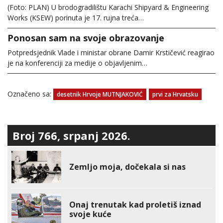
(Foto: PLAN) U brodogradilištu Karachi Shipyard & Engineering
Works (KSEW) porinuta je 17. rujna treća…
Ponosan sam na svoje obrazovanje
Potpredsjednik Vlade i ministar obrane Damir Krstičević reagirao
je na konferenciji za medije o objavljenim…
Označeno sa:
desetnik Hrvoje MUTNJAKOVIĆ
prvi za Hrvatsku
Broj 766, srpanj 2026.
Zemljo moja, dočekala si nas
Onaj trenutak kad proletiš iznad
svoje kuće