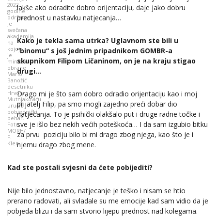
2022.
lakše ako odradite dobro orijentaciju, daje jako dobru
godine
prednost u nastavku natjecanja…
održana
je
svečana
akademija
Kako je tekla sama utrka? Uglavnom ste bili u
na
kojoj
”binomu“ s još jednim pripadnikom GOMBR-a
je
skupnikom Filipom Ličaninom, on je na kraju stigao
ministar
obrane
drugi…
Mario
Banožić
desetniku
Hrvoju
Drago mi je što sam dobro odradio orijentaciju kao i moj
Mutnjakoviću
prijatelj Filip, pa smo mogli zajedno preći dobar dio
uručio
pobjednički
natjecanja. To je psihički olakšalo put i druge radne točke i
pehar.
sve je išlo bez nekih većih poteškoća… I da sam izgubio bitku
Foto
MORH/
za prvu poziciju bilo bi mi drago zbog njega, kao što je i
F.
Klen
njemu drago zbog mene.
Kad ste postali svjesni da ćete pobijediti?
Nije bilo jednostavno, natjecanje je teško i nisam se htio
prerano radovati, ali svladale su me emocije kad sam vidio da je
pobjeda blizu i da sam stvorio lijepu prednost nad kolegama.