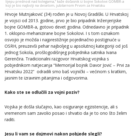
lijepu prednost nad kolegama,” kaže dočasnik iz bojne Sokolovi GOMBR-a
koji je bio najbolji na desetom, jubilarnom Prvom za Hrvatsku
Hrvoje Mutnjaković (34) rođen je u Novoj Gradiški. U Hrvatskoj
je vojsci od 2013. godine, prvo je bio pripadnik Inženjerijske
bojne GOMBR-a, gotovo devet godina. Odnedavno je pripadnik
1. oklopno-mehanizirane bojne Sokolovi. I s tom oznakom
osvojio je možda i najprestižnije pojedinačno postignuće u
OSRH, preuzevši pehar najboljeg u apsolutnoj kategoriji od još
jednog Sokola, prošlogodišnjeg pobjednika satnika Ivana
Gerenčira. Tradicionalni razgovor Hrvatskog vojnika s
pobjednikom natjecanja “Memorijal bojnik Davor Jović – Prvi za
Hrvatsku 2022” odradili smo baš vojnički – većinom s kratkim,
jasnim te izravnim pitanjima i odgovorima.
Kako ste se odlučili za vojni poziv?
Vojska je došla slučajno, kao osiguranje egzistencije, ali s
vremenom sam zavolio posao i shvatio da je to ono što želim
raditi.
Jesu li vam se dojmovi nakon pobjede slegli?