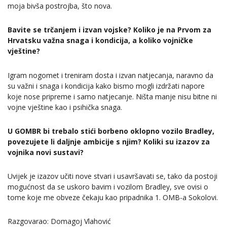
moja bivša postrojba, što nova.
Bavite se trčanjem i izvan vojske? Koliko je na Prvom za
Hrvatsku važna snaga i kondicija, a koliko vojničke
vještine?
Igram nogomet i treniram dosta i izvan natjecanja, naravno da
su važni i snaga i kondicija kako bismo mogli izdržati napore
koje nose pripreme i samo natjecanje. Ništa manje nisu bitne ni
vojne vještine kao i psihička snaga.
U GOMBR bi trebalo stići borbeno oklopno vozilo Bradley,
povezujete li daljnje ambicije s njim? Koliki su izazov za
vojnika novi sustavi?
Uvijek je izazov učiti nove stvari i usavršavati se, tako da postoji
mogućnost da se uskoro bavim i vozilom Bradley, sve ovisi o
tome koje me obveze čekaju kao pripadnika 1. OMB-a Sokolovi.
Razgovarao: Domagoj Vlahović