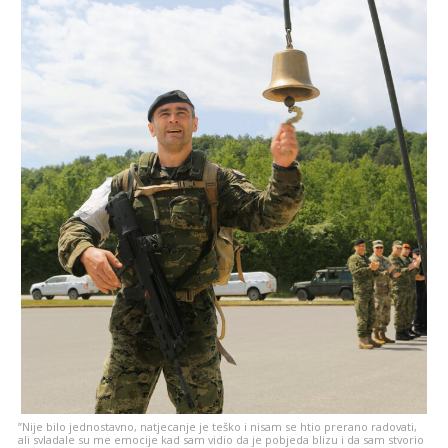
”Nije bilo jednostavno, natjecanje je teško i nisam se htio prerano radovati,
ali svladale su me emocije kad sam vidio da je pobjeda blizu i da sam stvorio