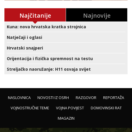
Najčitanije
Najnovije
Kuna: nova hrvatska kratka strojnica
Natječaji i oglasi
Hrvatski snajperi
Orijentacija i fizička spremnost na testu
Streljačko naoružanje: H11 osvaja svijet
NASLOVNICA
NOVOSTI IZ OSRH
RAZGOVOR
REPORTAŽA
VOJNOSTRUČNE TEME
VOJNA POVIJEST
DOMOVINSKI RAT
MAGAZIN