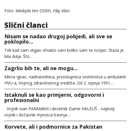
Foto: Medijski tim OSRH, Filip Klen
Slični članci
Nisam se nadao drugoj pobjedi, ali sve se
poklopilo...
Tek kad sam stigao shvatio sam koliko sam se iscrpio. Staza je
bila dulja. Što…
Zagrlio bih te, ali ne mogu...
Mirna Ignac, nadnarednica, prvostupnica sestrinstva u ambulanti
HVU-a, Vojnog zdravstvenog središta. Od 2. srpnja 1991.…
Istaknuli se kao primjerni, odgovorni i
profesionalni
Vojnik Ivan PARAMAN i desetnik Damir HALEUŠ - najbolji
vojnik i dočasnik mjeseca travnja…
Korvete, ali i podmornice za Pakistan