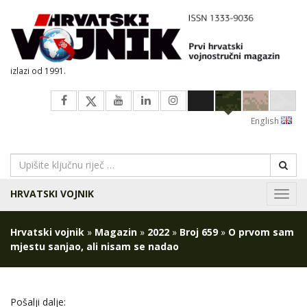
izlazi od 1991.
English
HRVATSKI VOJNIK
Navig
Hrvatski vojnik
»
Magazin
»
2022
»
Broj 659
»
O prvom sam
mjestu sanjao, ali nisam se nadao
Pošalji dalje: