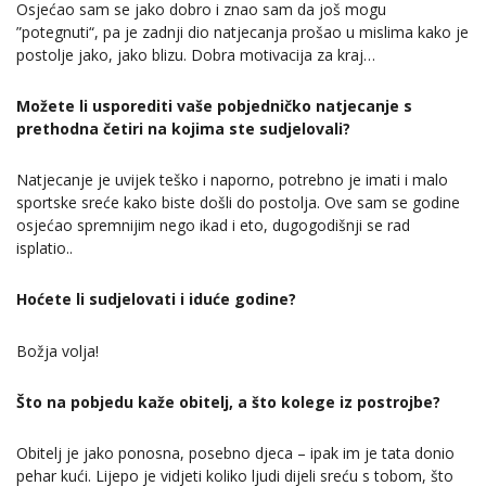
Osjećao sam se jako dobro i znao sam da još mogu
”potegnuti“, pa je zadnji dio natjecanja prošao u mislima kako je
postolje jako, jako blizu. Dobra motivacija za kraj…
Možete li usporediti vaše pobjedničko natjecanje s
prethodna četiri na kojima ste sudjelovali?
Natjecanje je uvijek teško i naporno, potrebno je imati i malo
sportske sreće kako biste došli do postolja. Ove sam se godine
osjećao spremnijim nego ikad i eto, dugogodišnji se rad
isplatio..
Hoćete li sudjelovati i iduće godine?
Božja volja!
Što na pobjedu kaže obitelj, a što kolege iz postrojbe?
Obitelj je jako ponosna, posebno djeca – ipak im je tata donio
pehar kući. Lijepo je vidjeti koliko ljudi dijeli sreću s tobom, što