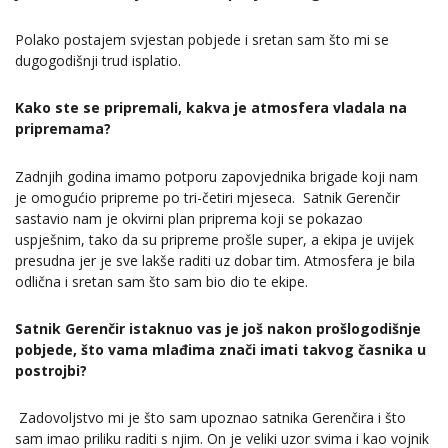
Polako postajem svjestan pobjede i sretan sam što mi se
dugogodišnji trud isplatio.
Kako ste se pripremali, kakva je atmosfera vladala na
pripremama?
Zadnjih godina imamo potporu zapovjednika brigade koji nam
je omogućio pripreme po tri-četiri mjeseca. Satnik Gerenčir
sastavio nam je okvirni plan priprema koji se pokazao
uspješnim, tako da su pripreme prošle super, a ekipa je uvijek
presudna jer je sve lakše raditi uz dobar tim. Atmosfera je bila
odlična i sretan sam što sam bio dio te ekipe.
Satnik Gerenčir istaknuo vas je još nakon prošlogodišnje
pobjede, što vama mlađima znači imati takvog časnika u
postrojbi?
Zadovoljstvo mi je što sam upoznao satnika Gerenčira i što
sam imao priliku raditi s njim. On je veliki uzor svima i kao vojnik