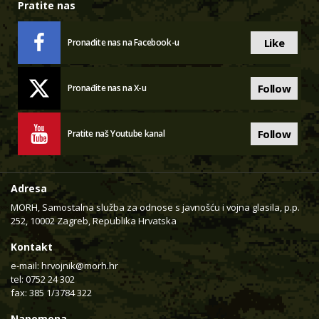
Pratite nas
Like
Pronađite nas na Facebook-u
Follow
Pronađite nas na X-u
Follow
Pratite naš Youtube kanal
Adresa
MORH, Samostalna služba za odnose s javnošću i vojna glasila, p.p.
252, 10002 Zagreb, Republika Hrvatska
Kontakt
e-mail:
hrvojnik@morh.hr
tel: 0752 24 302
fax: 385 1/3784 322
Napomena