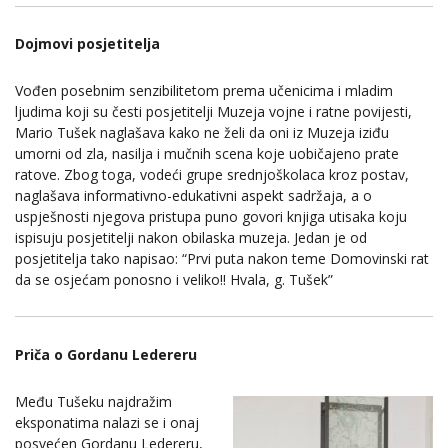
Dojmovi posjetitelja
Vođen posebnim senzibilitetom prema učenicima i mladim
ljudima koji su česti posjetitelji Muzeja vojne i ratne povijesti,
Mario Tušek naglašava kako ne želi da oni iz Muzeja iziđu
umorni od zla, nasilja i mučnih scena koje uobičajeno prate
ratove. Zbog toga, vodeći grupe srednjoškolaca kroz postav,
naglašava informativno-edukativni aspekt sadržaja, a o
uspješnosti njegova pristupa puno govori knjiga utisaka koju
ispisuju posjetitelji nakon obilaska muzeja. Jedan je od
posjetitelja tako napisao: “Prvi puta nakon teme Domovinski rat
da se osjećam ponosno i veliko!! Hvala, g. Tušek”
Priča o Gordanu Ledereru
Među Tušeku najdražim
eksponatima nalazi se i onaj
posvećen Gordanu Ledereru,