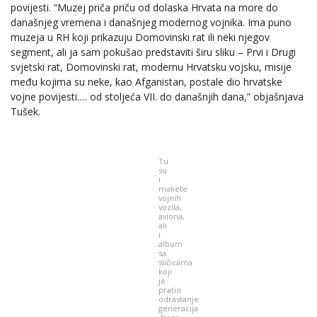
povijesti. “Muzej priča priču od dolaska Hrvata na more do
današnjeg vremena i današnjeg modernog vojnika. Ima puno
muzeja u RH koji prikazuju Domovinski rat ili neki njegov
segment, ali ja sam pokušao predstaviti širu sliku – Prvi i Drugi
svjetski rat, Domovinski rat, modernu Hrvatsku vojsku, misije
među kojima su neke, kao Afganistan, postale dio hrvatske
vojne povijesti…. od stoljeća VII. do današnjih dana,” objašnjava
Tušek.
Tu
su
i
makete
vojnih
vozila,
aviona,
ali
i
album
sa
sličicama
koji
je
pratio
odrastanje
generacija