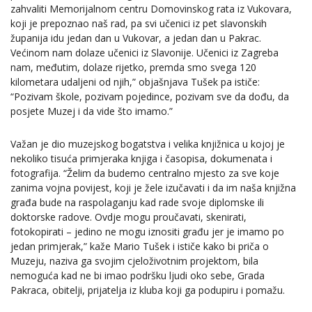
zahvaliti Memorijalnom centru Domovinskog rata iz Vukovara,
koji je prepoznao naš rad, pa svi učenici iz pet slavonskih
županija idu jedan dan u Vukovar, a jedan dan u Pakrac.
Većinom nam dolaze učenici iz Slavonije. Učenici iz Zagreba
nam, međutim, dolaze rijetko, premda smo svega 120
kilometara udaljeni od njih,” objašnjava Tušek pa ističe:
“Pozivam škole, pozivam pojedince, pozivam sve da dođu, da
posjete Muzej i da vide što imamo.”
Važan je dio muzejskog bogatstva i velika knjižnica u kojoj je
nekoliko tisuća primjeraka knjiga i časopisa, dokumenata i
fotografija. “Želim da budemo centralno mjesto za sve koje
zanima vojna povijest, koji je žele izučavati i da im naša knjižna
građa bude na raspolaganju kad rade svoje diplomske ili
doktorske radove. Ovdje mogu proučavati, skenirati,
fotokopirati – jedino ne mogu iznositi građu jer je imamo po
jedan primjerak,” kaže Mario Tušek i ističe kako bi priča o
Muzeju, naziva ga svojim cjeloživotnim projektom, bila
nemoguća kad ne bi imao podršku ljudi oko sebe, Grada
Pakraca, obitelji, prijatelja iz kluba koji ga podupiru i pomažu.