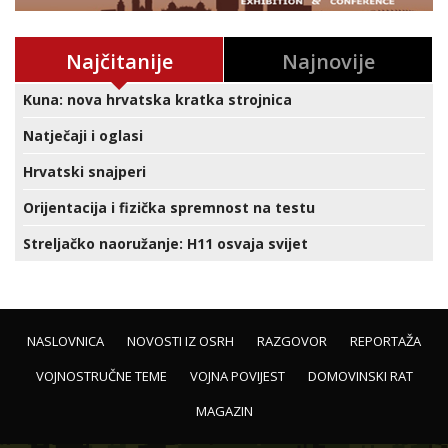
Najčitanije
Najnovije
Kuna: nova hrvatska kratka strojnica
Natječaji i oglasi
Hrvatski snajperi
Orijentacija i fizička spremnost na testu
Streljačko naoružanje: H11 osvaja svijet
NASLOVNICA
NOVOSTI IZ OSRH
RAZGOVOR
REPORTAŽA
VOJNOSTRUČNE TEME
VOJNA POVIJEST
DOMOVINSKI RAT
MAGAZIN