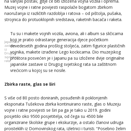
na vanjski postav, gdje će biti izložena vojna vozila i oprema.
Muzej vojne i ratne povijesti raspolaže bogatom zbirkom
naoružanja iz različitih razdoblja i ratova – od pištolja, pušaka,
strojnica do protuoklopnih sredstava, raketnih bacača i raketa.
Tu su i makete vojnih vozila, aviona, ali i album sa sličicama
koji je pratio odrastanje generacija djece početkom
Japanske
devedesetih godina prošlog stoljeća, zatim figurice plastičnih
zastave
iz
vojnika, makete izrađene Lego kockicama. Dio muzejskog
Drugog
svjetskog
prostora posvećen je i Japanu pa su izložene dvije originalne
rata
japanske zastave iz Drugog svjetskog rata sa zaštitnom
vrećicom u kojoj su se nosile.
Zbirka raste, glas se širi
S više od 80 posto doniranih, posuđenih ili poklonjenih
eksponata Tušekova zbirka kontinuirano raste, glas o Muzeju
vojne i ratne povijesti se širi pa ga je tako u 2019. godini
posjetilo oko 9500 posjetitelja, od čega su 4500 bile
organizirane školske grupe i ekskurzije, a ostalo članovi udruga
proisteklih iz Domovinskog rata, izletnici i turisti. “Posebno želim