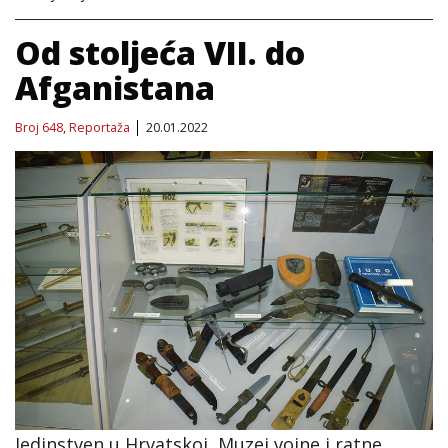
Od stoljeća VII. do
Afganistana
Broj 648
,
Reportaža
20.01.2022
Jedinstven u Hrvatskoj, Muzej vojne i ratne