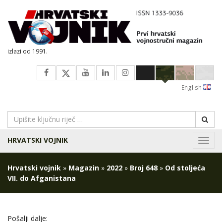
izlazi od 1991.
English
HRVATSKI VOJNIK
Navig
Hrvatski vojnik
»
Magazin
»
2022
»
Broj 648
»
Od stoljeća
VII. do Afganistana
Pošalji dalje: