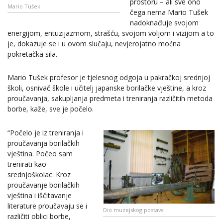
prostoru – ali sve ono
Mario Tušek
čega nema Mario Tušek
nadoknađuje svojom
energijom, entuzijazmom, strašću, svojom voljom i vizijom a to
je, dokazuje se i u ovom slučaju, nevjerojatno moćna
pokretačka sila.
Mario Tušek profesor je tjelesnog odgoja u pakračkoj srednjoj
školi, osnivač škole i učitelj japanske borilačke vještine, a kroz
proučavanja, sakupljanja predmeta i treniranja različitih metoda
borbe, kaže, sve je počelo.
“Počelo je iz treniranja i
proučavanja borilačkih
vještina. Počeo sam
trenirati kao
srednjoškolac. Kroz
proučavanje borilačkih
vještina i iščitavanje
literature proučavaju se i
Dio muzejskog postava
različiti oblici borbe,