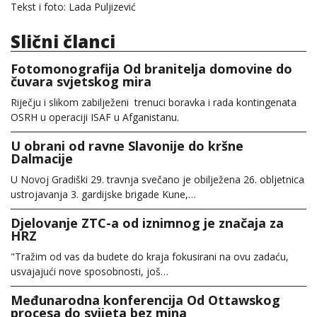
Tekst i foto: Lada Puljizević
Slični članci
Fotomonografija Od branitelja domovine do
čuvara svjetskog mira
Riječju i slikom zabilježeni trenuci boravka i rada kontingenata
OSRH u operaciji ISAF u Afganistanu.
U obrani od ravne Slavonije do kršne
Dalmacije
U Novoj Gradiški 29. travnja svečano je obilježena 26. obljetnica
ustrojavanja 3. gardijske brigade Kune,…
Djelovanje ZTC-a od iznimnog je značaja za
HRZ
"Tražim od vas da budete do kraja fokusirani na ovu zadaću,
usvajajući nove sposobnosti, još…
Međunarodna konferencija Od Ottawskog
procesa do svijeta bez mina