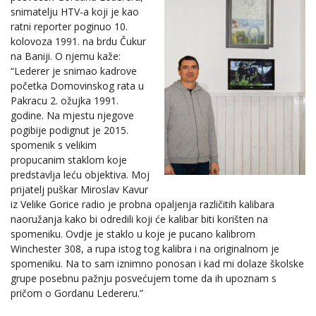
snimatelju HTV-a koji je kao
ratni reporter poginuo 10.
kolovoza 1991. na brdu Čukur
na Baniji. O njemu kaže:
“Lederer je snimao kadrove
početka Domovinskog rata u
Pakracu 2. ožujka 1991.
godine. Na mjestu njegove
pogibije podignut je 2015.
spomenik s velikim
propucanim staklom koje
predstavlja leću objektiva. Moj
prijatelj puškar Miroslav Kavur
iz Velike Gorice radio je probna opaljenja različitih kalibara
naoružanja kako bi odredili koji će kalibar biti korišten na
spomeniku. Ovdje je staklo u koje je pucano kalibrom
Winchester 308, a rupa istog tog kalibra i na originalnom je
spomeniku. Na to sam iznimno ponosan i kad mi dolaze školske
grupe posebnu pažnju posvećujem tome da ih upoznam s
pričom o Gordanu Ledereru.”