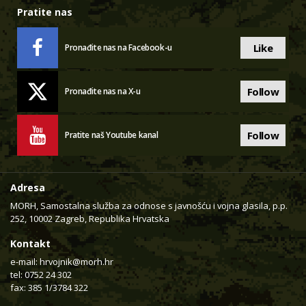
Pratite nas
Like
Pronađite nas na Facebook-u
Follow
Pronađite nas na X-u
Follow
Pratite naš Youtube kanal
Adresa
MORH, Samostalna služba za odnose s javnošću i vojna glasila, p.p.
252, 10002 Zagreb, Republika Hrvatska
Kontakt
e-mail:
hrvojnik@morh.hr
tel: 0752 24 302
fax: 385 1/3784 322