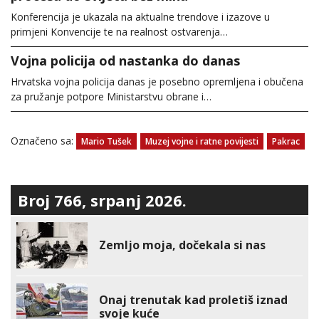
Konferencija je ukazala na aktualne trendove i izazove u
primjeni Konvencije te na realnost ostvarenja…
Vojna policija od nastanka do danas
Hrvatska vojna policija danas je posebno opremljena i obučena
za pružanje potpore Ministarstvu obrane i…
Označeno sa:
Mario Tušek
Muzej vojne i ratne povijesti
Pakrac
Broj 766, srpanj 2026.
Zemljo moja, dočekala si nas
Onaj trenutak kad proletiš iznad
svoje kuće