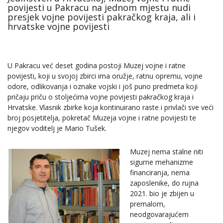
povijesti u Pakracu na jednom mjestu nudi
presjek vojne povijesti pakračkog kraja, ali i
hrvatske vojne povijesti
U Pakracu već deset godina postoji Muzej vojne i ratne
povijesti, koji u svojoj zbirci ima oružje, ratnu opremu, vojne
odore, odlikovanja i oznake vojski i još puno predmeta koji
pričaju priču o stoljećima vojne povijesti pakračkog kraja i
Hrvatske. Vlasnik zbirke koja kontinuirano raste i privlači sve veći
broj posjetitelja, pokretač Muzeja vojne i ratne povijesti te
njegov voditelj je Mario Tušek.
Muzej nema stalne niti
sigurne mehanizme
financiranja, nema
zaposlenike, do rujna
2021. bio je zbijen u
premalom,
neodgovarajućem