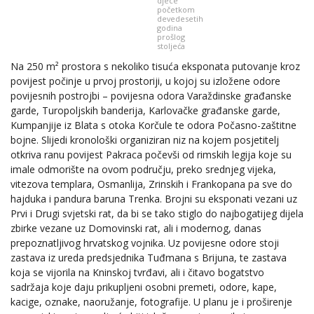
djece
početkom
devedesetih
godina
prošlog
stoljeća
Na 250 m² prostora s nekoliko tisuća eksponata putovanje kroz
povijest počinje u prvoj prostoriji, u kojoj su izložene odore
povijesnih postrojbi – povijesna odora Varaždinske građanske
garde, Turopoljskih banderija, Karlovačke građanske garde,
Kumpanjije iz Blata s otoka Korčule te odora Počasno-zaštitne
bojne. Slijedi kronološki organiziran niz na kojem posjetitelj
otkriva ranu povijest Pakraca počevši od rimskih legija koje su
imale odmorište na ovom području, preko srednjeg vijeka,
vitezova templara, Osmanlija, Zrinskih i Frankopana pa sve do
hajduka i pandura baruna Trenka. Brojni su eksponati vezani uz
Prvi i Drugi svjetski rat, da bi se tako stiglo do najbogatijeg dijela
zbirke vezane uz Domovinski rat, ali i modernog, danas
prepoznatljivog hrvatskog vojnika. Uz povijesne odore stoji
zastava iz ureda predsjednika Tuđmana s Brijuna, te zastava
koja se vijorila na Kninskoj tvrđavi, ali i čitavo bogatstvo
sadržaja koje daju prikupljeni osobni premeti, odore, kape,
kacige, oznake, naoružanje, fotografije. U planu je i proširenje