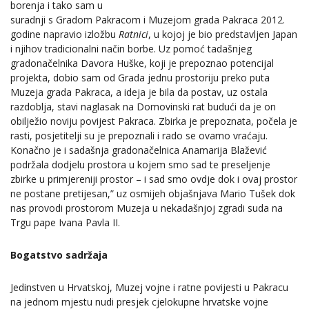
borenja i tako sam u
suradnji s Gradom Pakracom i Muzejom grada Pakraca 2012.
godine napravio izložbu
Ratnici
, u kojoj je bio predstavljen Japan
i njihov tradicionalni način borbe. Uz pomoć tadašnjeg
gradonačelnika Davora Huške, koji je prepoznao potencijal
projekta, dobio sam od Grada jednu prostoriju preko puta
Muzeja grada Pakraca, a ideja je bila da postav, uz ostala
razdoblja, stavi naglasak na Domovinski rat budući da je on
obilježio noviju povijest Pakraca. Zbirka je prepoznata, počela je
rasti, posjetitelji su je prepoznali i rado se ovamo vraćaju.
Konačno je i sadašnja gradonačelnica Anamarija Blažević
podržala dodjelu prostora u kojem smo sad te preseljenje
zbirke u primjereniji prostor – i sad smo ovdje dok i ovaj prostor
ne postane pretijesan,” uz osmijeh objašnjava Mario Tušek dok
nas provodi prostorom Muzeja u nekadašnjoj zgradi suda na
Trgu pape Ivana Pavla II.
Bogatstvo sadržaja
Jedinstven u Hrvatskoj, Muzej vojne i ratne povijesti u Pakracu
na jednom mjestu nudi presjek cjelokupne hrvatske vojne