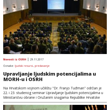
Novosti iz OSRH
29.11.2017
Oznake:
ljudski resursi
,
predavanje
Upravljanje ljudskim potencijalima u
MORH-u i OSRH
Na Hrvatskom vojnom učilištu "Dr. Franjo Tuđman" održan je
22. i 23. studenog seminar Upravljanje ljudskim potencijalima u
Ministarstvu obrane i Oružanim snagama Republike Hrvatske