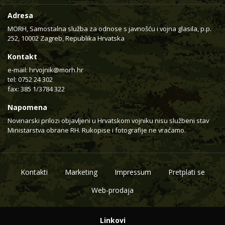
Adresa
MORH, Samostalna služba za odnose s javnošću i vojna glasila, p.p.
252, 10002 Zagreb, Republika Hrvatska
Kontakt
e-mail:
hrvojnik@morh.hr
tel: 0752 24 302
fax: 385 1/3784 322
Napomena
Novinarski prilozi objavljeni u Hrvatskom vojniku nisu službeni stav
Ministarstva obrane RH. Rukopise i fotografije ne vraćamo.
Kontakti
Marketing
Impressum
Pretplati se
Web-prodaja
Linkovi