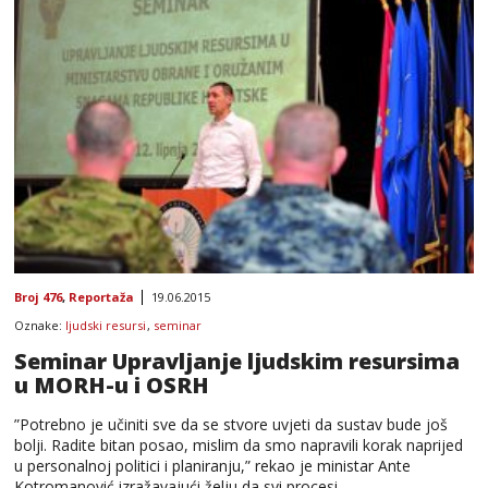
Broj 476
,
Reportaža
19.06.2015
Oznake:
ljudski resursi
,
seminar
Seminar Upravljanje ljudskim resursima
u MORH-u i OSRH
”Potrebno je učiniti sve da se stvore uvjeti da sustav bude još
bolji. Radite bitan posao, mislim da smo napravili korak naprijed
u personalnoj politici i planiranju,” rekao je ministar Ante
Kotromanović izražavajući želju da svi procesi …