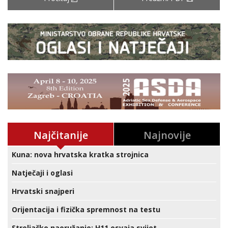
Najčitanije
Najnovije
Kuna: nova hrvatska kratka strojnica
Natječaji i oglasi
Hrvatski snajperi
Orijentacija i fizička spremnost na testu
Streljačko naoružanje: H11 osvaja svijet