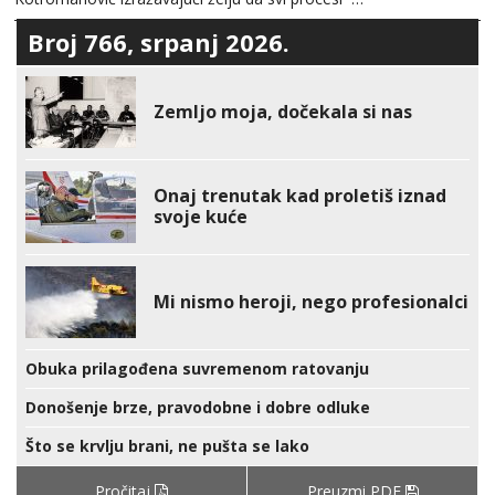
Broj 766, srpanj 2026.
Zemljo moja, dočekala si nas
Onaj trenutak kad proletiš iznad
svoje kuće
Mi nismo heroji, nego profesionalci
Obuka prilagođena suvremenom ratovanju
Donošenje brze, pravodobne i dobre odluke
Što se krvlju brani, ne pušta se lako
Pročitaj
Preuzmi PDF