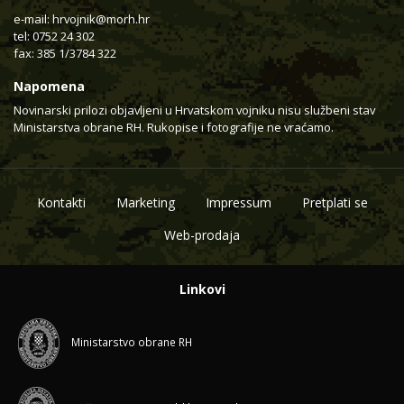
e-mail:
hrvojnik@morh.hr
tel: 0752 24 302
fax: 385 1/3784 322
Napomena
Novinarski prilozi objavljeni u Hrvatskom vojniku nisu službeni stav
Ministarstva obrane RH. Rukopise i fotografije ne vraćamo.
Kontakti
Marketing
Impressum
Pretplati se
Web-prodaja
Linkovi
Ministarstvo obrane RH