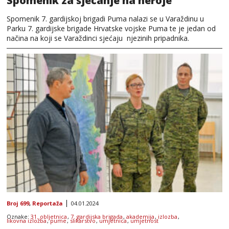
Spomenik za sjećanje na heroje
Spomenik 7. gardijskoj brigadi Puma nalazi se u Varaždinu u
Parku 7. gardijske brigade Hrvatske vojske Puma te je jedan od
načina na koji se Varaždinci sjećaju njezinih pripadnika.
Broj 699
,
Reportaža
04.01.2024
Oznake:
31. obljetnica
,
7. gardijska brigada
,
akademija
,
izlozba
,
likovna izložba
,
pume
,
slikarstvo
,
umjetnica
,
umjetnost