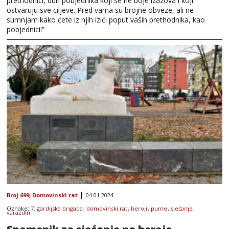
prethodnici, duh pobjednika koji se ne boje izazova i koji
ostvaruju sve ciljeve. Pred vama su brojne obveze, ali ne
sumnjam kako ćete iz njih izići poput vaših prethodnika, kao
pobjednici!”
Broj 699
,
Domovinski rat
04.01.2024
Oznake:
7. gardijska brigada
,
domovinski rat
,
heroji
,
pume
,
sjećanje
,
varazdin