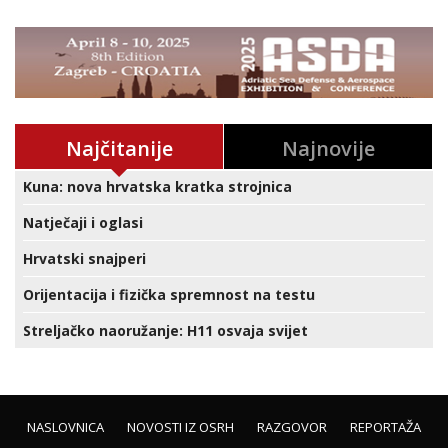
Najčitanije
Najnovije
Kuna: nova hrvatska kratka strojnica
Natječaji i oglasi
Hrvatski snajperi
Orijentacija i fizička spremnost na testu
Streljačko naoružanje: H11 osvaja svijet
NASLOVNICA
NOVOSTI IZ OSRH
RAZGOVOR
REPORTAŽA