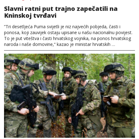
Slavni ratni put trajno zapečatili na
Kninskoj tvrđavi
”Tri desetljeća Puma svijetli je niz najvećih pobjeda, časti i
ponosa, koji zauvijek ostaju upisane u našu nacionalnu povijest.
To je put viteštva i časti hrvatskog vojnika, na ponos hrvatskog
naroda i naše domovine,“ kazao je ministar hrvatskih …