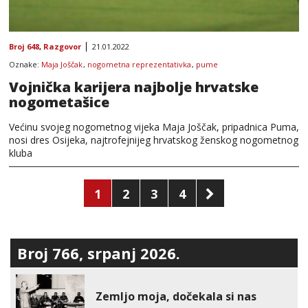
Broj 648
,
Razgovor
21.01.2022
Oznake:
Maja Joščak
,
nogometna reprezentativka
,
pume
Vojnička karijera najbolje hrvatske
nogometašice
Većinu svojeg nogometnog vijeka Maja Joščak, pripadnica Puma,
nosi dres Osijeka, najtrofejnijeg hrvatskog ženskog nogometnog
kluba
Brojevi
1
2
3
4
stranica
objava
Broj 766, srpanj 2026.
Zemljo moja, dočekala si nas