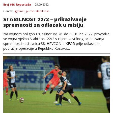
Broj 666
,
Reportaža
29.09.2022
Oznake:
gašinci
,
pume
,
stabilnost
STABILNOST 22/2 – prikazivanje
spremnosti za odlazak u misiju
Na vojnom poligonu “Gašinci” od 26. do 30. rujna 2022. provodila
se vojna vježba Stabilnost 22/2 s ciljem završnog ocjenjivanja
spremnosti sastavnica 38. HRVCON-a KFOR prije odlaska u
područje operacije u Republiku Kosovo…