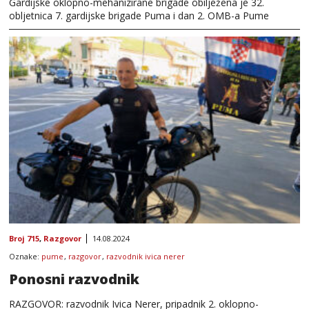
Gardijske oklopno-mehanizirane brigade obilježena je 32.
obljetnica 7. gardijske brigade Puma i dan 2. OMB-a Pume
Broj 715
,
Razgovor
14.08.2024
Oznake:
pume
,
razgovor
,
razvodnik ivica nerer
Ponosni razvodnik
RAZGOVOR: razvodnik Ivica Nerer, pripadnik 2. oklopno-