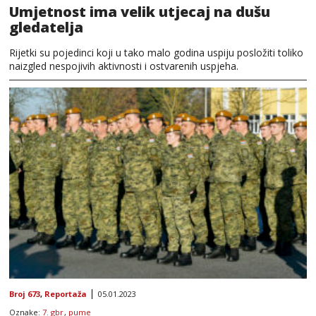
Umjetnost ima velik utjecaj na dušu
gledatelja
Rijetki su pojedinci koji u tako malo godina uspiju posložiti toliko
naizgled nespojivih aktivnosti i ostvarenih uspjeha.
Broj 673
,
Reportaža
05.01.2023
Oznake:
7. gbr
,
pume