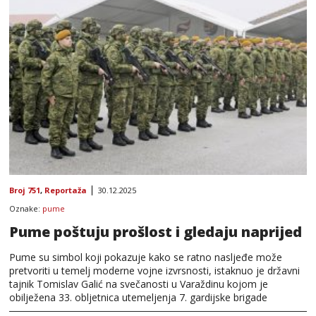
Broj 751
,
Reportaža
30.12.2025
Oznake:
pume
Pume poštuju prošlost i gledaju naprijed
Pume su simbol koji pokazuje kako se ratno nasljeđe može
pretvoriti u temelj moderne vojne izvrsnosti, istaknuo je državni
tajnik Tomislav Galić na svečanosti u Varaždinu kojom je
obilježena 33. obljetnica utemeljenja 7. gardijske brigade