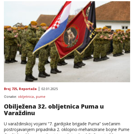
Broj 725
,
Reportaža
02.01.2025
Oznake:
obljetnica
,
pume
Obilježena 32. obljetnica Puma u
Varaždinu
U varaždinskoj vojarni “7. gardijske brigade Puma” svečanim
postrojavanjem pripadnika 2. oklopno-mehanizirane bojne Pume