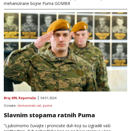
mehanizirane bojne Puma GOMBR
Broj 699
,
Reportaža
04.01.2024
Oznake:
domovinski rat
,
pume
Slavnim stopama ratnih Puma
”Ljubomorno čuvajte i pronosite duh koji su izgradili vaši