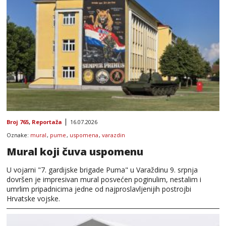
Broj 765
,
Reportaža
16.07.2026
Oznake:
mural
,
pume
,
uspomena
,
varazdin
Mural koji čuva uspomenu
U vojarni "7. gardijske brigade Puma" u Varaždinu 9. srpnja
dovršen je impresivan mural posvećen poginulim, nestalim i
umrlim pripadnicima jedne od najproslavljenijih postrojbi
Hrvatske vojske.